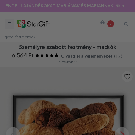
RI KIÁRUSÍTÁS 🌴 AKÁR 40%-OS KEDVEZMÉNY TÖBB MINT 100 
0
Egyedi festmények
Személyre szabott festmény - mackók
6 564 Ft
Olvasd el a véleményeket (
12
)
Termékkód: 66