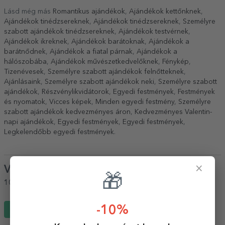
Lásd még más
Romantikus ajándékok
,
Ajándékok kettőnknek
,
Ajándékok tinédzsereknek
,
Ajándékok tinédzsereknek
,
Személyre
szabott ajándékok tinédzsereknek
,
Ajándékok testvérnek
,
Ajándékok ikreknek
,
Ajándékok barátoknak
,
Ajándékok a
barátnődnek
,
Ajándékok a fiatal párnak
,
Ajándékok a
hálószobába
,
Ajándékok művészetkedvelőknek
,
Fénykép
,
Tizenévesek
,
Személyre szabott ajándékok felnőtteknek
,
Ajánlásaink
,
Személyre szabott ajándékok neki
,
Személyre szabott
ajándékok
,
Részvénylikvidátorok
,
Egyedi festmények
,
Festmények
és nyomatok
,
Vicces képek
,
Minden egyedi festmény
,
Személyre
szabott ajándékok kedvezményes áron
,
Kedvezményes Valentin-
napi ajándékok
,
Egyedi festmények
,
Egyedi festmények
,
Legkelendőbb egyedi festmények
.
×
Vélemények
(Notă
5
/ 5
)
🎁
100%
ajánlaná egy barátjának
-10%
Írj egy véleményt