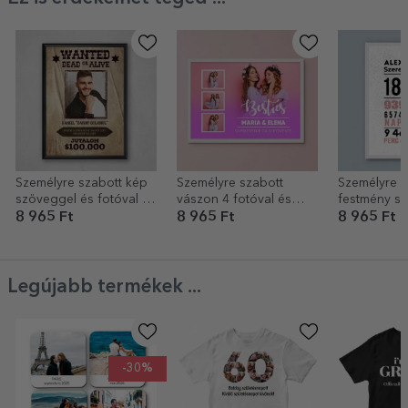
Személyre szabott kép
Személyre szabott
Személyre s
szöveggel és fotóval -
vászon 4 fotóval és
festmény sz
Keresett
szöveggel - Rózsaszín
18 éves
8 965 Ft
8 965 Ft
8 965 Ft
Legújabb termékek ...
-30%