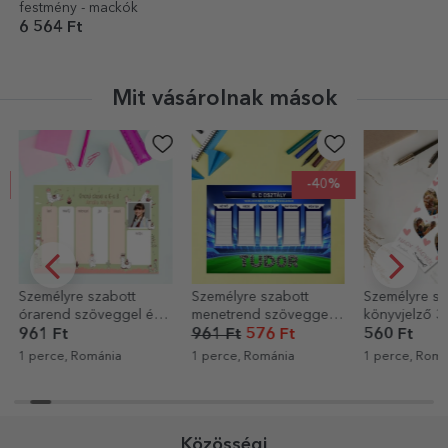
festmény - mackók
6 564 Ft
Mit vásárolnak mások
-40%
Személyre szabott
Személyre szabott
Személyre sz
órarend szöveggel és
menetrend szöveggel -
könyvjelző 3 
fotóval - Llama
Futball
szöveggel - 
961 Ft
961 Ft
576 Ft
560 Ft
1 perce, Románia
1 perce, Románia
1 perce, Romá
Közösségi