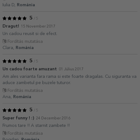
Iulia D,
Románia
5
/ 5
Dragut!
15 November 2017
Un cadou reusit si de efect.
Fordítás mutatása
Clara,
Románia
5
/ 5
Un cadou foarte amuzant
01 Július 2017
Am ales varianta fara rama si este foarte dragalas. Cu siguranta va
aduce zambetul pe buzele tuturor.
Fordítás mutatása
Ana,
Románia
5
/ 5
Super funny ! :)
24 December 2016
Frumos tare !! A starnit zambete !!
Fordítás mutatása
Bogdan,
Románia