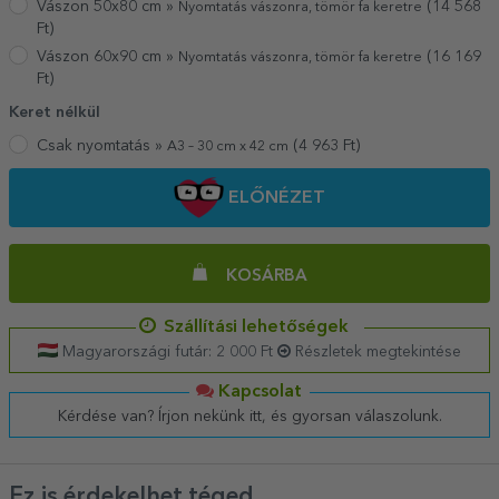
Vászon 50x80 cm »
(
14 568
Nyomtatás vászonra, tömör fa keretre
Ft)
Vászon 60x90 cm »
(
16 169
Nyomtatás vászonra, tömör fa keretre
Ft)
Keret nélkül
Csak nyomtatás »
(
4 963
Ft)
A3 – 30 cm x 42 cm
ELŐNÉZET
KOSÁRBA
Szállítási lehetőségek
Magyarországi futár: 2 000 Ft
Részletek megtekintése
Kapcsolat
Kérdése van? Írjon nekünk itt, és gyorsan válaszolunk.
Ez is érdekelhet téged ...