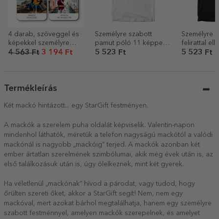
4 darab, szöveggel és
Személyre szabott
Személyre s
képekkel személyre
pamut póló 11 képpel
felirattal el
szabott pohártartó
és üzenettel – 60 éves
póló – A vő
4 563 Ft
3 194 Ft
5 523 Ft
5 523 Ft
szett
csapata
Termékleírás
Két mackó hintázott... egy StarGift festményen.
A mackók a szerelem puha oldalát képviselik. Valentin-napon
mindenhol láthatók, méretük a telefon nagyságú mackótól a valódi
mackónál is nagyobb „mackóig” terjed. A mackók azonban két
ember ártatlan szerelmének szimbólumai, akik még évek után is, az
első találkozásuk után is, úgy ölelkeznek, mint két gyerek.
Ha véletlenül „mackónak” hívod a párodat, vagy tudod, hogy
őrülten szereti őket, akkor a StarGift segít! Nem, nem egy
mackóval, mert azokat bárhol megtalálhatja, hanem egy személyre
szabott festménnyel, amelyen mackók szerepelnek, és amelyet