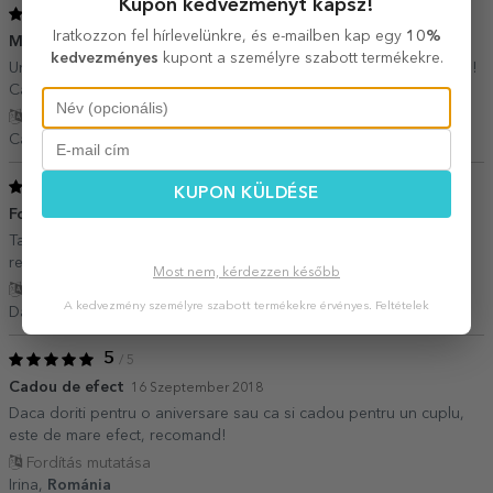
Kupon kedvezményt kapsz!
5
/ 5
Iratkozzon fel hírlevelünkre, és e-mailben kap egy
10%
Minunat
03 December 2019
kedvezményes
kupont a személyre szabott termékekre.
Un tablou minunat pentru o amintire frumoasa, simplu si de suflet !
Calitate si seriozitate. Like
Fordítás mutatása
Catalina,
Románia
5
/ 5
KUPON KÜLDÉSE
Foarte multumita
18 Február 2019
Tabloul este exact ca in poza. Recomand! Comanda a ajuns
repede.
Most nem, kérdezzen később
Fordítás mutatása
A kedvezmény személyre szabott termékekre érvényes.
Feltételek
Daria,
Románia
5
/ 5
Cadou de efect
16 Szeptember 2018
Daca doriti pentru o aniversare sau ca si cadou pentru un cuplu,
este de mare efect, recomand!
Fordítás mutatása
Irina,
Románia