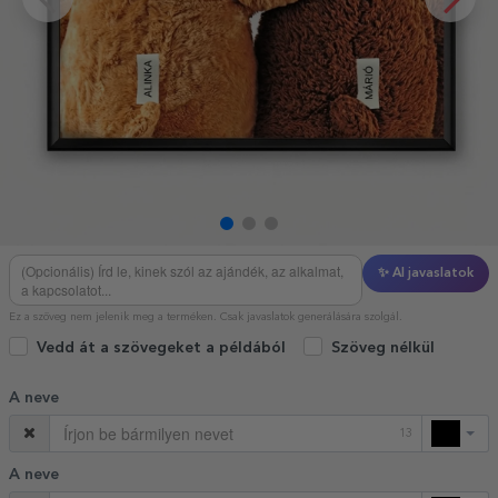
✨ AI javaslatok
Ez a szöveg nem jelenik meg a terméken. Csak javaslatok generálására szolgál.
Vedd át a szövegeket a példából
Szöveg nélkül
A neve
13
A neve