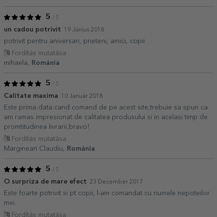
5
/ 5
un cadou potrivit
19 Június 2018
potrivit pentru aniversari, prieteni, amici, copii
Fordítás mutatása
mihaela,
Románia
5
/ 5
Calitate maxima
10 Január 2018
Este prima data cand comand de pe acest site,trebuie sa spun ca
am ramas impresionat de calitatea produsului si in acelasi timp de
promtitudinea livrarii,bravo!
Fordítás mutatása
Marginean Claudiu,
Románia
5
/ 5
O surpriza de mare efect
23 December 2017
Este foarte potrivit si pt copii, l-am comandat cu numele nepoteilor
mei.
Fordítás mutatása