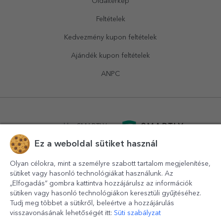
Oldaltérkép
Feltételek
Kedvezmény kupon feltételek
Ajándék kupon feltételek
ANPC
powered by
SMARTLY.ro
Ez a weboldal sütiket használ
logistics by
APACARGO.com
Olyan célokra, mint a személyre szabott tartalom megjelenítése,
sütiket vagy hasonló technológiákat használunk. Az
„Elfogadás” gombra kattintva hozzájárulsz az információk
sütiken vagy hasonló technológiákon keresztüli gyűjtéséhez.
Tudj meg többet a sütikről, beleértve a hozzájárulás
visszavonásának lehetőségét itt:
Süti szabályzat