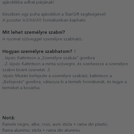
ajándékba adhat párjának!
Készítsen egy puha ajándékot a StarGift segítségével!
A poszter A3/A4/A5 formátumban kapható.
Mit lehet személyre szabni?
.
A nyomat szöveggel személyre szabható
Hogyan személyre szabhatom?
1
. lépés:
Kattintson a „Személyre szabás” gombra
.
2. lépés:
Kattintson a minta szövegre, és szerkessze a személyre
szabni kívánt üzenetet.
3.
lépés:
Miután befejezte a személyre szabást, kattintson a
„Befejezés” gombra, válassza ki a termék formátumát, és tegye a
terméket a kosárba.
Notă:
Ramele negre, albe, rosii, aurii: sticla + rama din plastic.
Rama aluminiu: sticla + rama din aluminiu.