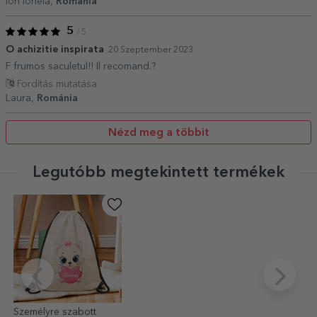
Ion Ionela,
Románia
5
/ 5
O achizitie inspirata
20 Szeptember 2023
F frumos saculetul!! Il recomand.?
Fordítás mutatása
Laura,
Románia
Nézd meg a többit
Legutóbb megtekintett termékek
Személyre szabott