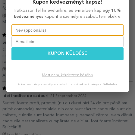
Kupon kedvezményt kapsz!
Calitate-pret foarte buna, 1 la 1 cu poza de prezentare, material
foarte bun si rezistent
Iratkozzon fel hírlevelünkre, és e-mailben kap egy
10%
Fordítás mutatása
kedvezményes
kupont a személyre szabott termékekre.
Marina,
Románia
5
/ 5
Superb
07 Április 2025
Calitatea produsul este foarte bună. Imaginea și customizatul au
KUPON KÜLDÉSE
ieșit foarte frumos și nu în ultimul rând s-au mișcat neașteptat de
rapid. Recomandat tuturor.
Fordítás mutatása
Alexandru,
Románia
Most nem, kérdezzen később
A kedvezmény személyre szabott termékekre érvényes.
Feltételek
5
/ 5
Idei inedite de cadouri
21 Szeptember 2024
Sunteți foarte profi, prompți (nu au durat nici 24 de ore până am
primit comanda), materialele din care sunt făcute cadourile sunt de
calitate, culorile sunt foarte frumoase și oamenii cărora le-am dăruit
cadourile personalizate cumpărate de aici au fost foarte încântați!
Felicitări!!!
Fordítás mutatása