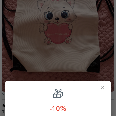
×
🎁
Vlej Lacramioara,
Románia
5
/ 5
-10%
Top
04 Augusztus 2025