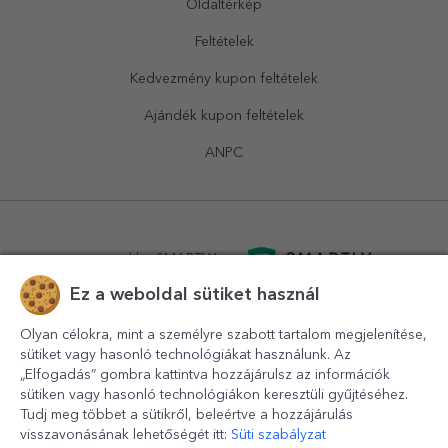
Oldaltérkép
Feltételek
Kedvezmény kupon feltételek
Ajándék kupon feltételek
ANPC
powered by
SMARTLY.ro
Ez a weboldal sütiket használ
logistics by
APACARGO.com
Olyan célokra, mint a személyre szabott tartalom megjelenítése,
sütiket vagy hasonló technológiákat használunk. Az
„Elfogadás” gombra kattintva hozzájárulsz az információk
sütiken vagy hasonló technológiákon keresztüli gyűjtéséhez.
Tudj meg többet a sütikről, beleértve a hozzájárulás
visszavonásának lehetőségét itt:
Süti szabályzat