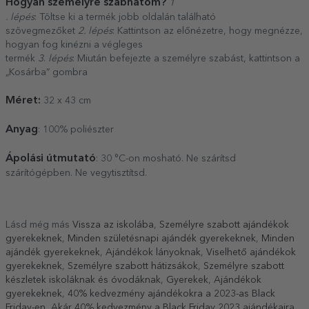
Hogyan személyre szabhatom?
1
. lépés
: Töltse ki a termék jobb oldalán található
szövegmezőket
2. lépés
: Kattintson az előnézetre, hogy megnézze,
hogyan fog kinézni a végleges
termék
3
.
lépés
: Miután befejezte a személyre szabást, kattintson a
„Kosárba” gombra
Méret:
32 x 43 cm
Anyag
: 100% poliészter
Ápolási útmutató
: 30 °C-on mosható. Ne szárítsd
szárítógépben. Ne vegytisztítsd.
Lásd még más
Vissza az iskolába
,
Személyre szabott ajándékok
gyerekeknek
,
Minden születésnapi ajándék gyerekeknek
,
Minden
ajándék gyerekeknek
,
Ajándékok lányoknak
,
Viselhető ajándékok
gyerekeknek
,
Személyre szabott hátizsákok
,
Személyre szabott
készletek iskoláknak és óvodáknak
,
Gyerekek
,
Ajándékok
gyerekeknek
,
40% kedvezmény ajándékokra a 2023-as Black
Friday-en
,
Akár 40% kedvezmény a Black Friday 2023 ajándékaira
,