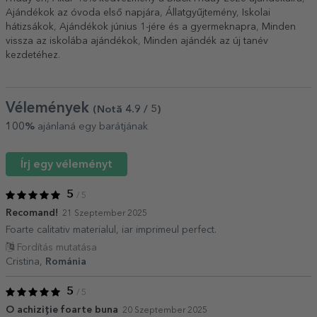
Ajándékok az óvoda első napjára
,
Állatgyűjtemény
,
Iskolai
hátizsákok
,
Ajándékok június 1-jére és a gyermeknapra
,
Minden
vissza az iskolába ajándékok
,
Minden ajándék az új tanév
kezdetéhez
.
Vélemények
(Notă
4.9
/ 5
)
100%
ajánlaná egy barátjának
Írj egy véleményt
5
/ 5
Recomand!
21 Szeptember 2025
Foarte calitativ materialul, iar imprimeul perfect.
Fordítás mutatása
Cristina,
Románia
5
/ 5
O achiziție foarte buna
20 Szeptember 2025