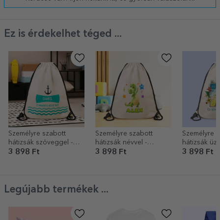
Ez is érdekelhet téged ...
Személyre szabott
Személyre szabott
Személyre s
hátizsák szöveggel -
hátizsák névvel -
hátizsák üze
Úszóeszközök
Zigaloo
ünnepekre 
3 898 Ft
3 898 Ft
3 898 Ft
Legújabb termékek ...