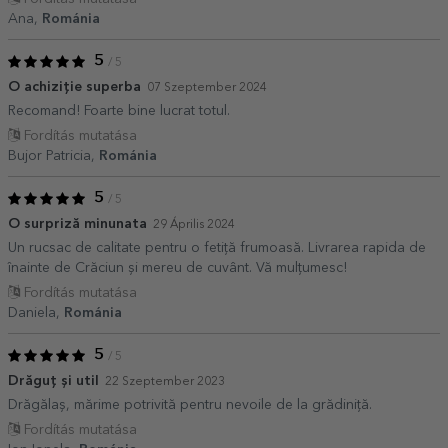
Ana,
Románia
5
/ 5
O achiziție superba
07 Szeptember 2024
Recomand! Foarte bine lucrat totul.
Fordítás mutatása
Bujor Patricia,
Románia
5
/ 5
O surpriză minunata
29 Április 2024
Un rucsac de calitate pentru o fetiță frumoasă. Livrarea rapida de
înainte de Crăciun și mereu de cuvânt. Vă mulțumesc!
Fordítás mutatása
Daniela,
Románia
5
/ 5
Drăguț și util
22 Szeptember 2023
Drăgălaș, mărime potrivită pentru nevoile de la grădiniță.
Fordítás mutatása