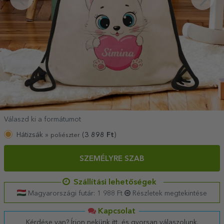
Válaszd ki a formátumot
Hátizsák »
(
3 898
Ft
)
poliészter
SZEMÉLYRE SZAB
Szállítási lehetőségek
Magyarországi futár: 1 988 Ft
Részletek megtekintése
Kapcsolat
Kérdése van? Írjon nekünk itt, és gyorsan válaszolunk.