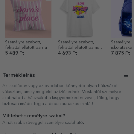
Személyre szabott,
Személyre szabott,
Személyre s
felirattal ellátott párna
felirattal ellátott pamut
iskolatáska f
póló gyerekeknek –
Labdarúgá
5 489 Ft
4 693 Ft
7 875 Ft
Kpop
Termékleírás
Az iskolában vagy az óvodában könnyebb olyan hátizsákot
választani, amely megfelel az ízlésednek. Mostantól személyre
szabhatod a hátizsákot a kisgyermeked nevével, főleg, hogy
biztosan imádni fogja a dinoszauruszos mintát!
Mit lehet személyre szabni?
.
A hátizsák szöveggel személyre szabható