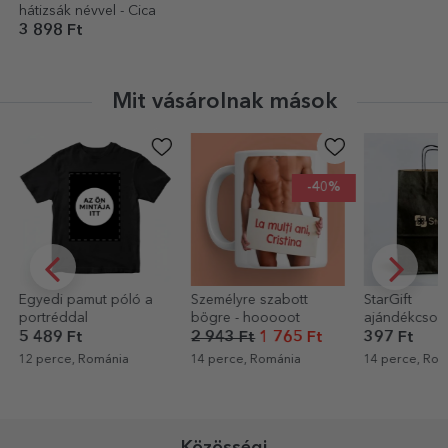
hátizsák névvel - Cica
3 898 Ft
Mit vásárolnak mások
-40%
Személyre szabott
StarGift
Személyre sz
bögre - hooooot
ajándékcsomag
felirattal ellát
zománcozott
2 943 Ft
1 765 Ft
397 Ft
3 499 Ft
14 perce, Románia
14 perce, Románia
15 perce, Rom
Közösségi