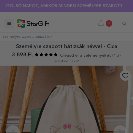
SÓ NAPOT, AMIKOR MINDEN SZEMÉLYRE SZABOTT PÓLÓRA 30%-
0
Személyre szabott hátizsákok
Személyre szabott hátizsák névvel - Cica
3 898 Ft
Olvasd el a véleményeket (
13
)
Termékkód: 12952