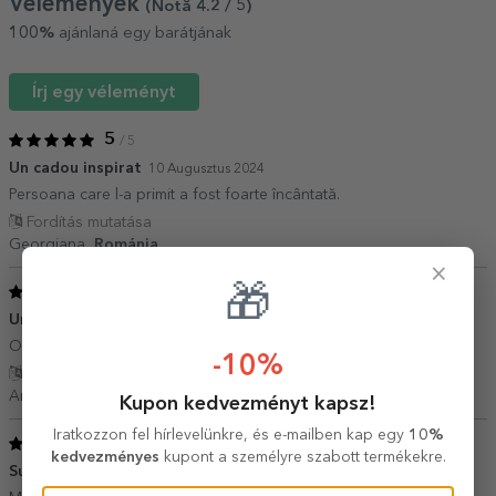
Vélemények
(Notă
4.2
/ 5
)
100%
ajánlaná egy barátjának
Írj egy véleményt
5
/ 5
Un cadou inspirat
10 Augusztus 2024
Persoana care l-a primit a fost foarte încântată.
Fordítás mutatása
Georgiana,
Románia
×
1
🎁
/ 5
Un cadou perfect
05 Február 2022
O alegere inspirata pentru cei pasionati de bucatarie
-10%
Fordítás mutatása
Ana,
Románia
Kupon kedvezményt kapsz!
Iratkozzon fel hírlevelünkre, és e-mailben kap egy
10%
5
/ 5
kedvezményes
kupont a személyre szabott termékekre.
Super dragut
24 Július 2021