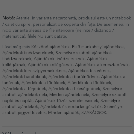
Notă:
Atenție, în varianta necartonată, produsul este un notebook
/ caiet cu spire, personalizat pe coperta din față. De asemenea, în
nicio variantă aleasă de file interioare (nelinite / dictando /
matematică), filele NU sunt datate.
Lásd még más
Köszönő ajándékok
,
Első munkahelyi ajándékok
,
Ajándékok tinédzsereknek
,
Személyre szabott ajándékok
tinédzsereknek
,
Ajándékok tinédzsereknek
,
Ajándékok
kollégáknak
,
Ajándékok kollégáknak
,
Ajándékok a keresztapának
,
Ajándékok keresztgyermekeknek
,
Ajándékok testvérnek
,
Ajándékok barátoknak
,
Ajándékok a barátnődnek
,
Ajándékok a
tanárnak
,
Ajándékok a főnöknek
,
Ajándékok a főnöknek
,
Ajándékok a férjednek
,
Ajándékok a feleségednek
,
Személyre
szabott ajándékok neki
,
Minden ajándék neki
,
Személyre szabott
napló és naptár
,
Ajándékok főzés szerelmeseinek
,
Személyre
szabott ajándékok
,
Ajándékok és irodai kiegészítők
,
Személyre
szabott jegyzetfüzetek
,
Minden ajándék
,
SZAKÁCSOK
.