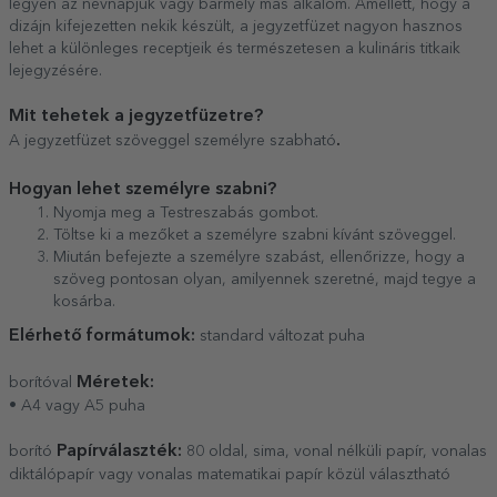
legyen az névnapjuk vagy bármely más alkalom. Amellett, hogy a
dizájn kifejezetten nekik készült, a jegyzetfüzet nagyon hasznos
lehet a különleges receptjeik és természetesen a kulináris titkaik
lejegyzésére.
Mit tehetek a jegyzetfüzetre?
.
A jegyzetfüzet szöveggel személyre szabható
Hogyan lehet személyre szabni?
Nyomja meg a Testreszabás gombot.
Töltse ki a mezőket a személyre szabni kívánt szöveggel.
Miután befejezte a személyre szabást, ellenőrizze, hogy a
szöveg pontosan olyan, amilyennek szeretné, majd tegye a
kosárba.
Elérhető formátumok:
standard változat puha
Méretek:
borítóval
• A4 vagy A5 puha
Papírválaszték:
borító
80 oldal, sima, vonal nélküli papír, vonalas
diktálópapír vagy vonalas matematikai papír közül választható