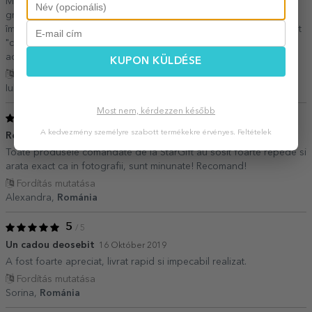
Mi-am făcut singura cadou această mică agendă... Aveam o
gramadă de rețete "furate" de pe la bunici sau cunoștințe și erau
împrăștiate peste tot... Deja am început să le adun în acest minunat
"carnețel"! Merită fiecare bănuț!!!! P. S. Foarte rapid a ajuns coletul
acasă!
KUPON KÜLDÉSE
Fordítás mutatása
Iulia,
Románia
Most nem, kérdezzen később
5
/ 5
A kedvezmény személyre szabott termékekre érvényes.
Feltételek
Recomand StarGift
12 December 2020
Toate produsele comandate de la StarGift au sosit foarte repede si
arata exact ca in fotografii, sunt minunate! Recomand!
Fordítás mutatása
Alexandra,
Románia
5
/ 5
Un cadou deosebit
16 Október 2019
A fost foarte apreciat, livrat rapid si impecabil realizat.
Fordítás mutatása
Sorina,
Románia