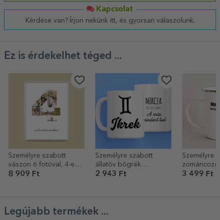
Kapcsolat
Kérdése van? Írjon nekünk itt, és gyorsan válaszolunk.
Ez is érdekelhet téged ...
Személyre szabott
Személyre szabott
Személyre s
vászon 6 fotóval, 4-es
állatöv bögrék
zománcozot
modellszámmal és
szöveggel - Ikrek
bögre – iga
8 909 Ft
2 943 Ft
3 499 Ft
szöveges üzenettel
kerékpáros
Legújabb termékek ...