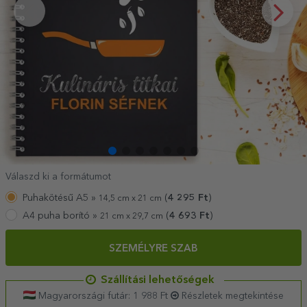
Válaszd ki a formátumot
Puhakötésű A5 »
(
4 295
Ft
)
14,5 cm x 21 cm
A4 puha borító »
(
4 693
Ft
)
21 cm x 29,7 cm
SZEMÉLYRE SZAB
Szállítási lehetőségek
Magyarországi futár: 1 988 Ft
Részletek megtekintése