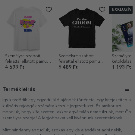
EXKLUZÍV
Személyre szabott,
Személyre szabott,
Személyre s
felirattal ellátott pamut
felirattal ellátott pamut
kétoldalas 
póló gyerekeknek –
póló – A vőlegény
kártya üzene
4 693 Ft
5 489 Ft
1 193 Ft
Kpop
csapata
fotóval – FI
Termékleírás
Így kezdődik egy egyedülálló ajándék története: egy kifejezetten a
kulináris rajongók számára készült jegyzetfüzet! És amikor azt
mondjuk, hogy kifejezetten, akkor egyáltalán nem túlzunk, mert Ön
személyre szabja! A legjobbakat kell kívánnunk szeretteinknek.
Mint mindannyian tudjuk, szokás egy kis ajándékot adni nekik,