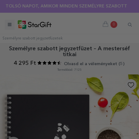
OLSÓ NAPOT, AMIKOR MINDEN SZEMÉLYRE SZABOTT PÓLÓRA 3
0
Személyre szabott jegyzetfüzetek
Személyre szabott jegyzetfüzet – A mesterséf
titkai
4 295 Ft
Olvasd el a véleményeket (
5
)
Termékkód: 7125