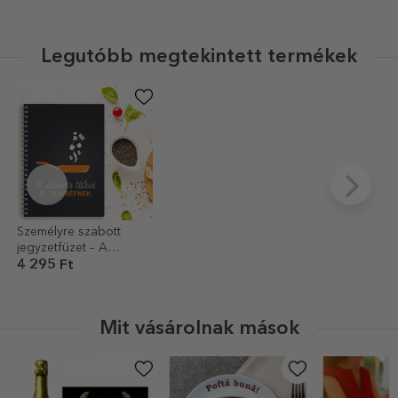
Legutóbb megtekintett termékek
Személyre szabott
jegyzetfüzet – A
mesterséf titkai
4 295 Ft
Mit vásárolnak mások