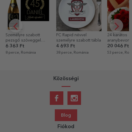
Személyre szabott
FC Rapid névvel
24 karátos
pezsgő szöveggel
személyre szabott tábla
aranybevona
születésnapokra -
6 363 Ft
4 693 Ft
20 046 Ft
Arany
8 perce, Románia
38 perce, Románia
53 perce, Rom
Közösségi
Blog
Fiókod