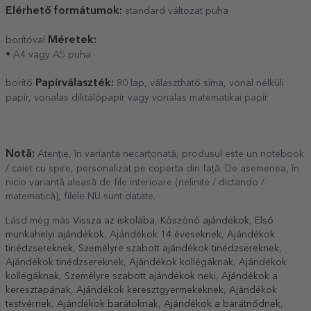
Elérhető formátumok:
standard változat puha
Méretek:
borítóval
• A4 vagy A5 puha
Papírválaszték:
borító
80 lap, választható sima, vonal nélküli
papír, vonalas diktálópapír vagy vonalas matematikai papír
Notă:
Atenție, în varianta necartonată, produsul este un notebook
/ caiet cu spire, personalizat pe coperta din față. De asemenea, în
nicio variantă aleasă de file interioare (nelinite / dictando /
matematică), filele NU sunt datate.
Lásd még más
Vissza az iskolába
,
Köszönő ajándékok
,
Első
munkahelyi ajándékok
,
Ajándékok 14 éveseknek
,
Ajándékok
tinédzsereknek
,
Személyre szabott ajándékok tinédzsereknek
,
Ajándékok tinédzsereknek
,
Ajándékok kollégáknak
,
Ajándékok
kollégáknak
,
Személyre szabott ajándékok neki
,
Ajándékok a
keresztapának
,
Ajándékok keresztgyermekeknek
,
Ajándékok
testvérnek
,
Ajándékok barátoknak
,
Ajándékok a barátnődnek
,