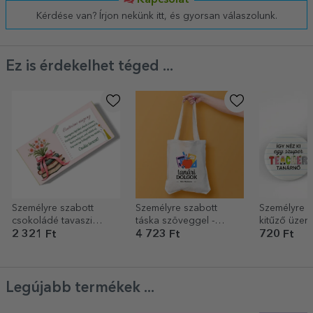
Kapcsolat
Kérdése van? Írjon nekünk itt, és gyorsan válaszolunk.
Ez is érdekelhet téged ...
Személyre szabott
Személyre szabott
Személyre s
csokoládé tavaszi
táska szöveggel -
kitűző üzene
üzenettel
Teacher Stuff
Fantasztikus
2 321 Ft
4 723 Ft
720 Ft
Legújabb termékek ...