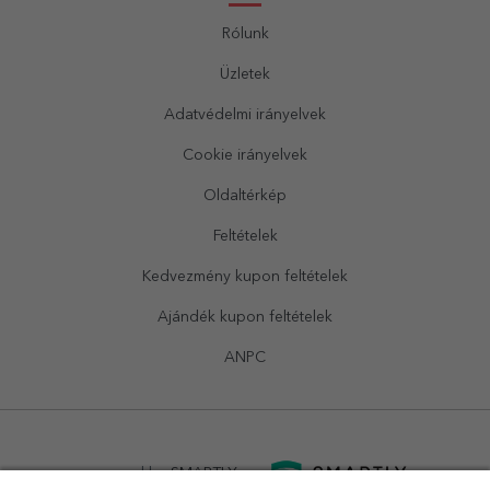
Rólunk
Üzletek
Adatvédelmi irányelvek
Cookie irányelvek
Oldaltérkép
Feltételek
Kedvezmény kupon feltételek
Ajándék kupon feltételek
ANPC
powered by
SMARTLY.ro