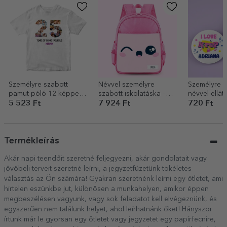
Személyre szabott
Névvel személyre
Személyre s
pamut póló 12 képpel
szabott iskolatáska –
névvel elláto
és üzenettel – 25 éves
Cute
Kpop
5 523 Ft
7 924 Ft
720 Ft
Termékleírás
Akár napi teendőit szeretné feljegyezni, akár gondolatait vagy
jövőbeli terveit szeretné leírni, a jegyzetfüzetünk tökéletes
választás az Ön számára! Gyakran szeretnénk leírni egy ötletet, ami
hirtelen eszünkbe jut, különösen a munkahelyen, amikor éppen
megbeszélésen vagyunk, vagy sok feladatot kell elvégeznünk, és
egyszerűen nem találunk helyet, ahol leírhatnánk őket! Hányszor
írtunk már le gyorsan egy ötletet vagy jegyzetet egy papírfecnire,