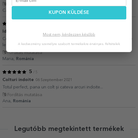
Fordítás mutatása
Camelia,
Románia
KUPON KÜLDÉSE
5
/ 5
Ideal pentru un mic explorator
23 Január 2022
Most nem, kérdezzen később
Cel mic a fost incantat sa isi noteze toate ideile de inventii pe care
A kedvezmény személyre szabott termékekre érvényes.
Feltételek
le poate face un supererou.
Fordítás mutatása
Maria,
Románia
5
/ 5
Colturi indoite
06 Szeptember 2021
Totul perfect, pana un colt și cateva arcuri indoite...
Fordítás mutatása
Ana,
Románia
Legutóbb megtekintett termékek