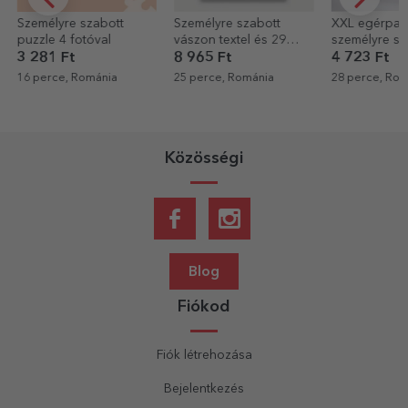
Személyre szabott
XXL egérpad,
Fotómágnese
vászon textel és 29
személyre szabott
darabos kész
fotóval – Apa és baba
grafikával
cm
8 965 Ft
4 723 Ft
2 401 Ft
25 perce, Románia
28 perce, Románia
30 perce, Ro
Közösségi
Blog
Fiókod
Fiók létrehozása
Bejelentkezés