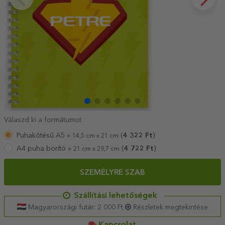
Válaszd ki a formátumot
Puhakötésű A5 »
(
4 322
Ft
)
14,5 cm x 21 cm
A4 puha borító »
(
4 722
Ft
)
21 cm x 29,7 cm
SZEMÉLYRE SZAB
Szállítási lehetőségek
Magyarországi futár: 2 000 Ft
Részletek megtekintése