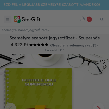
EZD FEL A LEGÚJABB SZEMÉLYRE SZABOTT AJÁNDÉKOKAT!
0
Személyre szabott jegyzetfüzetek
Személyre szabott jegyzetfüzet - Szuperhős
4 322 Ft
Olvasd el a véleményeket (
3
)
Termékkód: 7112