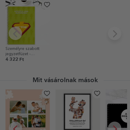
Személyre szabott
jegyzetfüzet -
Szuperhős
4 322 Ft
Mit vásárolnak mások