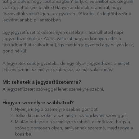
azt gondolva, hogy „biztonságban” tartjuk, és amikor szükségünk
volt rá, sehol sem találtuk! Hányszor dobtuk ki anélkül, hogy
észrevettük volna? Igen... ez gyakran előfordul, és legtöbbször a
legváratlanabb pillanatokban.
Egy jegyzetfüzet tökéletes ilyen esetekre! Használhatod napi
jegyzetfüzetként (az A5-ös változat nagyon könnyen elfér a
táskádban/hátizsákodban), így minden jegyzeted egy helyen lesz,
gond nélkül!
A jegyzetek csak jegyzetek... de egy olyan jegyzetfüzet, amelyet
tetszés szerint személyre szabhatsz, az már valami más!
Mit tehetek a jegyzetfüzetemre?
.
A jegyzetfüzetet szöveggel lehet személyre szabni
Hogyan személyre szabhatod?
Nyomja meg a Személyre szabás gombot.
Töltse ki a mezőket a személyre szabni kívánt szöveggel.
Miután befejezte a személyre szabást, ellenőrizze, hogy a
szöveg pontosan olyan, amilyennek szeretné, majd tegye a
kosárba.