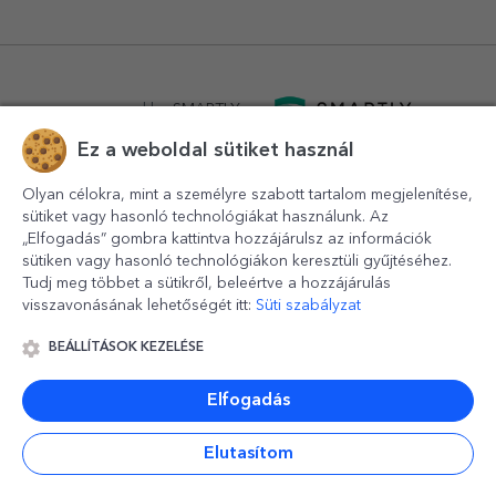
powered by
SMARTLY.ro
Ez a weboldal sütiket használ
logistics by
APACARGO.com
Olyan célokra, mint a személyre szabott tartalom megjelenítése,
sütiket vagy hasonló technológiákat használunk. Az
„Elfogadás” gombra kattintva hozzájárulsz az információk
sütiken vagy hasonló technológiákon keresztüli gyűjtéséhez.
Tudj meg többet a sütikről, beleértve a hozzájárulás
visszavonásának lehetőségét itt:
Süti szabályzat
BEÁLLÍTÁSOK KEZELÉSE
© 2016-2026
StarGift
Romania,
București
, strada
Copilului
nr. 6-12, parter
,
Sector 1
, cod postal
012178
,
email:
contact@stargift.hu
Elfogadás
www.stargift.hu
STARGIFT SRL
, cod fiscal
40077992
Elutasítom
Gyors fizetés ezen keresztül