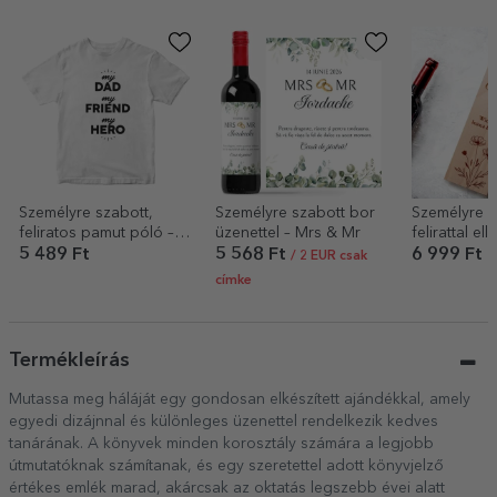
Személyre szabott,
Személyre szabott bor
Személyre s
feliratos pamut póló –
üzenettel – Mrs & Mr
felirattal ellá
My person
borosdoboz
5 489 Ft
5 568 Ft
6 999 Ft
/ 2 EUR csak
címke
Termékleírás
Mutassa meg háláját egy gondosan elkészített ajándékkal, amely
egyedi dizájnnal és különleges üzenettel rendelkezik kedves
tanárának. A könyvek minden korosztály számára a legjobb
útmutatóknak számítanak, és egy szeretettel adott könyvjelző
értékes emlék marad, akárcsak az oktatás legszebb évei alatt