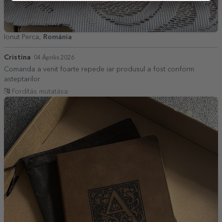
Ionut Perca,
Románia
Cristina
04 Április 2026
Comanda a venit foarte repede iar produsul a fost conform
asteptarilor
Fordítás mutatása