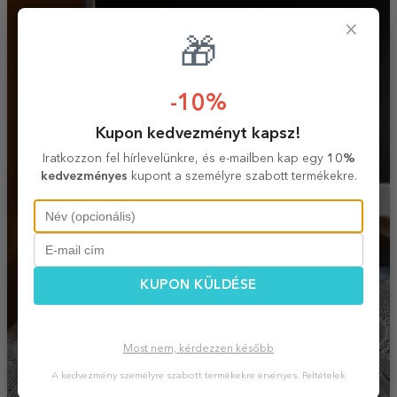
×
🎁
-10%
Kupon kedvezményt kapsz!
Iratkozzon fel hírlevelünkre, és e-mailben kap egy
10%
kedvezményes
kupont a személyre szabott termékekre.
KUPON KÜLDÉSE
Most nem, kérdezzen később
A kedvezmény személyre szabott termékekre érvényes.
Feltételek