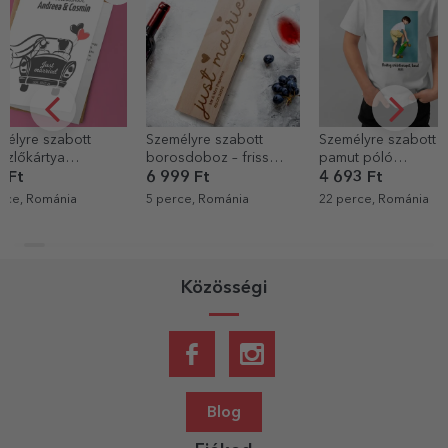
Személyre szabott
Személyre szabott
Személyre sz
borosdoboz – friss
pamut póló
pezsgő szöv
házasok
gyerekeknek
születésnapo
6 999 Ft
4 693 Ft
6 363 Ft
portréfotóval és
Arany
5 perce, Románia
22 perce, Románia
25 perce, Rom
szöveggel
Közösségi
Blog