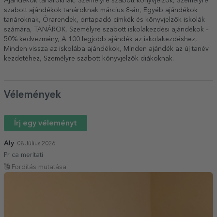
Ajándékok tanároknak
,
Személyre szabott könyvjelzők
,
Személyre
szabott ajándékok tanároknak március 8-án
,
Egyéb ajándékok
tanároknak
,
Órarendek, öntapadó címkék és könyvjelzők iskolák
számára
,
TANÁROK
,
Személyre szabott iskolakezdési ajándékok –
50% kedvezmény
,
A 100 legjobb ajándék az iskolakezdéshez
,
Minden vissza az iskolába ajándékok
,
Minden ajándék az új tanév
kezdetéhez
,
Személyre szabott könyvjelzők diákoknak
.
Vélemények
Írj egy véleményt
Aly
08 Július 2026
Pr ca meritati
Fordítás mutatása