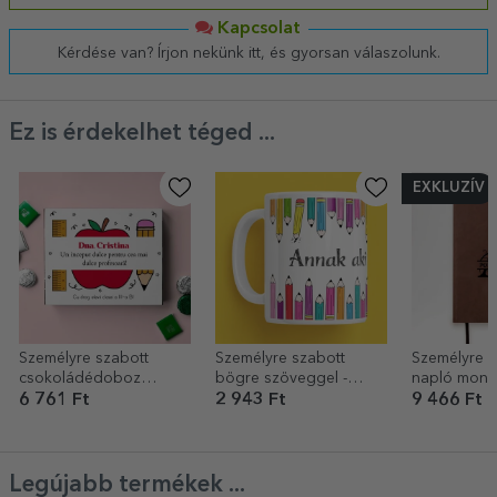
Kapcsolat
Kérdése van? Írjon nekünk itt, és gyorsan válaszolunk.
Ez is érdekelhet téged ...
EXKLUZÍV
Személyre szabott
Személyre szabott
Személyre s
csokoládédoboz
bögre szöveggel -
napló mono
üzenettel a tanároknak
Színes ceruzák
névvel a k
6 761 Ft
2 943 Ft
9 466 Ft
Legújabb termékek ...