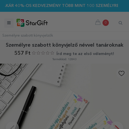
0%-OS KEDVEZMÉNY TÖBB MINT 100 SZEMÉLYRE SZABOTT AJÁND
0
Személyre szabott könyvjelzők
Személyre szabott könyvjelző névvel tanároknak
557 Ft
Írd meg te az első véleményt!
Termékkód: 12843