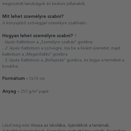
megosztott tanulságok és kedves pillanatok.
Mit lehet személyre szabni?
.
A könyvjelző szöveggel személyre szabható
Hogyan lehet személyre szabni?
1
. lépés
: Kattintson a „Személyre szabás” gombra
.
2. lépés
: Kattintson a szövegre, írja be a kívánt üzenetet, majd
kattintson a „Megerősítés” gombra
.
3. lépés
: Kattintson a „Befejezés” gombra, és tegye a terméket a
kosárba.
Formátum –
5x18 cm
Anyag –
250 g/m² papír
Lásd még más
Vissza az iskolába
,
Ajándékok a tanárnak
,