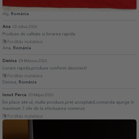
Aly,
Románia
Ana
03 Július 2026
Produse de calitate si livrarea rapida.
Fordítás mutatása
Ana,
Románia
Denisa
28 Március 2026
Livrare rapida,produse conform descrierii!
Fordítás mutatása
Denisa,
Románia
Ionut Perca
20 Május 2026
Îmi place site-ul, multe produse,preț acceptabil,comanda ajunge în
maximum 3 zile de la efectuarea comenzii
Fordítás mutatása