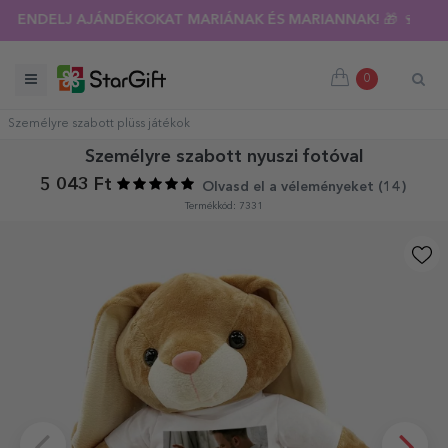
I KIÁRUSÍTÁS 🌴 AKÁR 40%-OS KEDVEZMÉNY TÖBB MINT 100 
0
Személyre szabott plüss játékok
Személyre szabott nyuszi fotóval
5 043 Ft
Olvasd el a véleményeket (
14
)
Termékkód: 7331