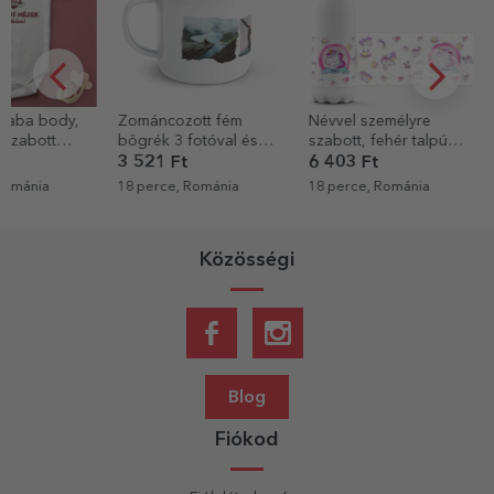
Zománcozott fém
Névvel személyre
Személyre sz
bögrék 3 fotóval és
szabott, fehér talpú
Rapid kulcsta
üzenettel - Élvezd a
termosz - Unicorns
3 521 Ft
6 403 Ft
2 882 Ft
kalandot
18 perce, Románia
18 perce, Románia
22 perce, Rom
Közösségi
Blog
Fiókod