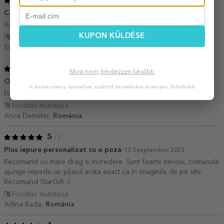
5
/ 5
Cool
25 Május 2024
Adorabil.... sunt foarte multumit.
KUPON KÜLDÉSE
Fordítás mutatása
Sorin G.,
Románia
5
/ 5
Most nem, kérdezzen később
O achizitie haioasa
29 Április 2024
A kedvezmény személyre szabott termékekre érvényes.
Feltételek
Foarte drăguț iepurașul, poza însă e foarte micuță.
Fordítás mutatása
Anca Demeter,
Románia
5
/ 5
Plus iepure personalizat cu o poza
15 Szeptember 2023
Recomand cu mare drag si incredere. Sunt foarte seriosi, comanda
ajunge repede,iar plusul arata exact ca in imaginile de pe site.
Recomand StarGift :)
Fordítás mutatása
Adina Rada,
Románia