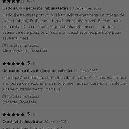
4
/ 5
Cadou OK - necesita imbunatatiri
10 December 2022
Cadoul este chiar potrivit. Noi l-am achizitionat pentru o colega de
clasa ( 14 ani). Problema a fost dimensiunea pozei . Este muuuult
prea mica. Daca nu i se atragea atentia fata nici nu isi dadea
seama ca este poza ei. Din cate am vazut este loc pentru o poza
ceva mai mare.
Fordítás mutatása
Alina Popovici,
Románia
5
/ 5
Un cadou ce îi va încânta pe cei mici
14 Június 2022
Este o jucărie haioasă, care îi încântâ pe copii. Ar fi interesant dacă
s ar putea confecțona și un model asemănător, care să și cânte... o
jucărie muzicală pentru bebeluși.
Fordítás mutatása
Ștefania,
Románia
5
/ 5
O achizitie inspirata
20 Január 2021
Sunt foarte multumita cu plusul :)