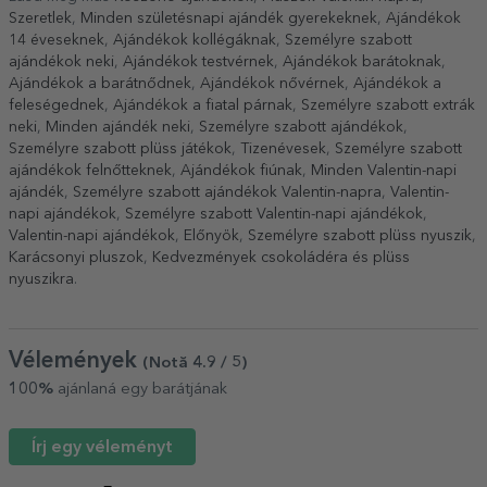
Szeretlek
,
Minden születésnapi ajándék gyerekeknek
,
Ajándékok
14 éveseknek
,
Ajándékok kollégáknak
,
Személyre szabott
ajándékok neki
,
Ajándékok testvérnek
,
Ajándékok barátoknak
,
Ajándékok a barátnődnek
,
Ajándékok nővérnek
,
Ajándékok a
feleségednek
,
Ajándékok a fiatal párnak
,
Személyre szabott extrák
neki
,
Minden ajándék neki
,
Személyre szabott ajándékok
,
Személyre szabott plüss játékok
,
Tizenévesek
,
Személyre szabott
ajándékok felnőtteknek
,
Ajándékok fiúnak
,
Minden Valentin-napi
ajándék
,
Személyre szabott ajándékok Valentin-napra
,
Valentin-
napi ajándékok
,
Személyre szabott Valentin-napi ajándékok
,
Valentin-napi ajándékok
,
Előnyök
,
Személyre szabott plüss nyuszik
,
Karácsonyi pluszok
,
Kedvezmények csokoládéra és plüss
nyuszikra
.
Vélemények
(Notă
4.9
/ 5
)
100%
ajánlaná egy barátjának
Írj egy véleményt