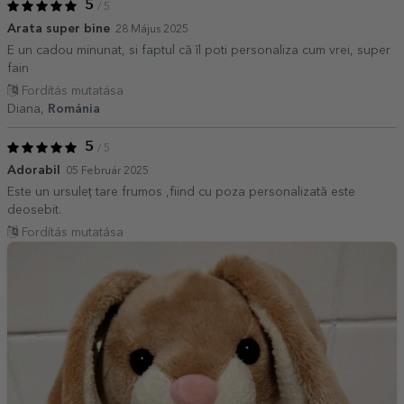
5
/ 5
Arata super bine
28 Május 2025
E un cadou minunat, si faptul că îl poti personaliza cum vrei, super
fain
Fordítás mutatása
Diana,
Románia
5
/ 5
Adorabil
05 Február 2025
Este un ursuleț tare frumos ,fiind cu poza personalizată este
deosebit.
Fordítás mutatása