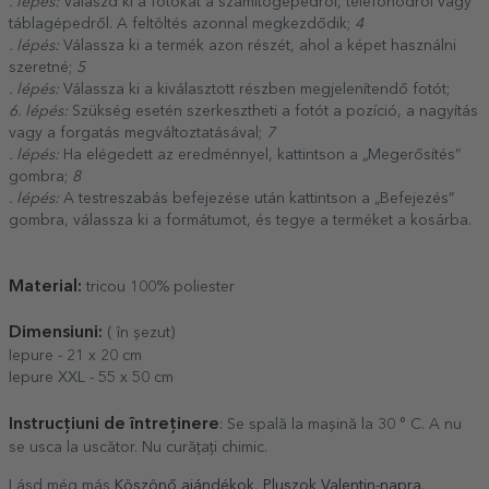
. lépés:
Válaszd ki a fotókat a számítógépedről, telefonodról vagy
táblagépedről. A feltöltés azonnal megkezdődik;
4
. lépés:
Válassza ki a termék azon részét, ahol a képet használni
szeretné;
5
. lépés:
Válassza ki a kiválasztott részben megjelenítendő fotót;
6. lépés:
Szükség esetén szerkesztheti a fotót a pozíció, a nagyítás
vagy a forgatás megváltoztatásával;
7
. lépés:
Ha elégedett az eredménnyel, kattintson a „Megerősítés”
gombra;
8
. lépés:
A testreszabás befejezése után kattintson a „Befejezés”
gombra, válassza ki a formátumot, és tegye a terméket a kosárba.
Material:
tricou 100% poliester
Dimensiuni:
( în șezut)
Iepure - 21 x 20 cm
Iepure XXL - 55 x 50 cm
Instrucțiuni de întreținere
: Se spală la mașină la 30 ° C. A nu
se usca la uscător. Nu curățați chimic.
Lásd még más
Köszönő ajándékok
,
Pluszok Valentin-napra
,