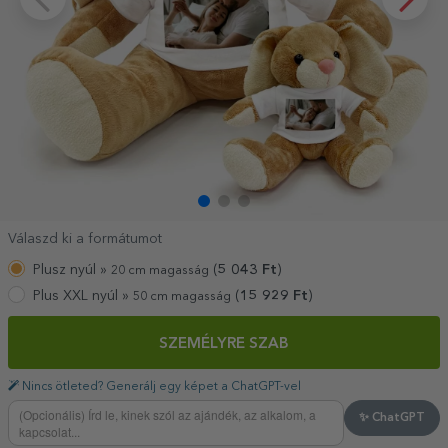
Válaszd ki a formátumot
Plusz nyúl »
(
5 043
Ft
)
20 cm magasság
Plus XXL nyúl »
(
15 929
Ft
)
50 cm magasság
SZEMÉLYRE SZAB
Nincs ötleted? Generálj egy képet a ChatGPT-vel
✨ ChatGPT