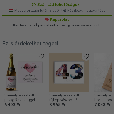
Szállítási lehetőségek
Magyarországi futár: 2 000 Ft
Részletek megtekintése
Kapcsolat
Kérdése van? Írjon nekünk itt, és gyorsan válaszolunk.
Ez is érdekelhet téged ...
Személyre szabott
Személyre szabott
Személyre s
pezsgő szöveggel -
tájkép vászon 12
borosdoboz 
Egészségünkre...
fotóval, 43-as
6 403 Ft
8 965 Ft
7 043 Ft
modellszámmal és
szöveges üzenettel