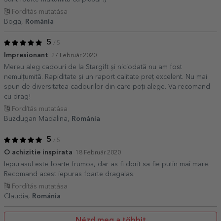
Fordítás mutatása
Boga,
Románia
5
/ 5
Impresionant
27 Február 2020
Mereu aleg cadouri de la Stargift și niciodată nu am fost
nemulțumită. Rapiditate și un raport calitate preț excelent. Nu mai
spun de diversitatea cadourilor din care poți alege. Va recomand
cu drag!
Fordítás mutatása
Buzdugan Madalina,
Románia
5
/ 5
O achizitie inspirata
18 Február 2020
Iepurasul este foarte frumos, dar as fi dorit sa fie putin mai mare.
Recomand acest iepuras foarte dragalas.
Fordítás mutatása
Claudia,
Románia
Nézd meg a többit