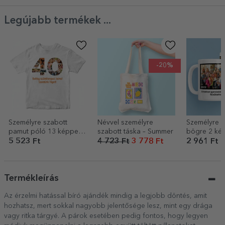
Legújabb termékek ...
-20%
Személyre szabott
Névvel személyre
Személyre s
pamut póló 13 képpel
szabott táska – Summer
bögre 2 kép
és üzenettel – 40 éves
szöveggel –
5 523 Ft
4 723 Ft
3 778 Ft
2 961 Ft
Termékleírás
Az érzelmi hatással bíró ajándék mindig a legjobb döntés, amit
hozhatsz, mert sokkal nagyobb jelentősége lesz, mint egy drága
vagy ritka tárgyé. A párok esetében pedig fontos, hogy legyen