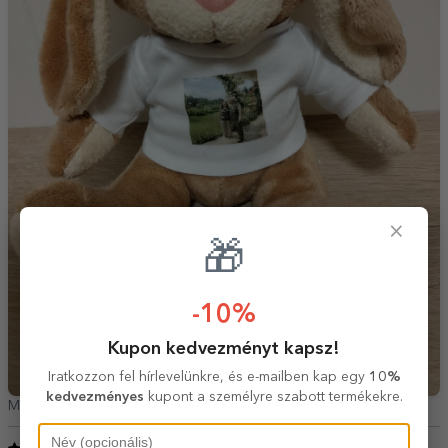
×
🎁
-10%
Kupon kedvezményt kapsz!
Iratkozzon fel hírlevelünkre, és e-mailben kap egy
10%
kedvezményes
kupont a személyre szabott termékekre.
Mariana,
Románia