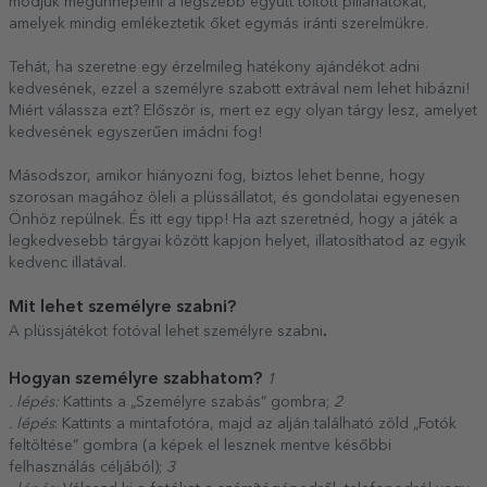
módjuk megünnepelni a legszebb együtt töltött pillanatokat,
amelyek mindig emlékeztetik őket egymás iránti szerelmükre.
Tehát, ha szeretne egy érzelmileg hatékony ajándékot adni
kedvesének, ezzel a személyre szabott extrával nem lehet hibázni!
Miért válassza ezt? Először is, mert ez egy olyan tárgy lesz, amelyet
kedvesének egyszerűen imádni fog!
Másodszor, amikor hiányozni fog, biztos lehet benne, hogy
szorosan magához öleli a plüssállatot, és gondolatai egyenesen
Önhöz repülnek. És itt egy tipp! Ha azt szeretnéd, hogy a játék a
legkedvesebb tárgyai között kapjon helyet, illatosíthatod az egyik
kedvenc illatával.
Mit lehet személyre szabni?
.
A plüssjátékot fotóval lehet személyre szabni
Hogyan személyre szabhatom?
1
. lépés:
Kattints a „Személyre szabás” gombra;
2
. lépés
: Kattints a mintafotóra, majd az alján található zöld „Fotók
feltöltése” gombra (a képek el lesznek mentve későbbi
felhasználás céljából);
3