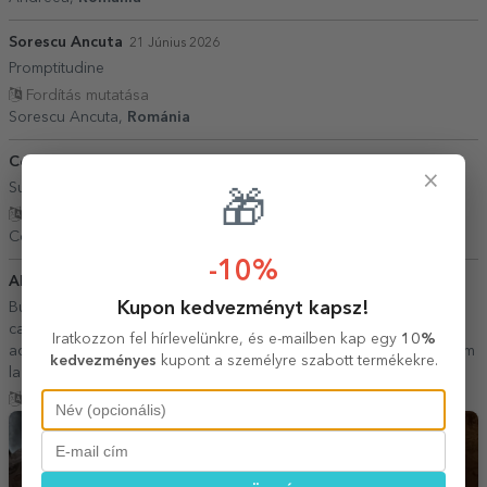
Sorescu Ancuta
21 Június 2026
Promptitudine
Fordítás mutatása
Sorescu Ancuta,
Románia
Constantinescu Flori
14 Július 2026
×
Sunteti foarte buni.
🎁
Fordítás mutatása
Constantinescu Flori,
Románia
-10%
ADM
23 Június 2026
Kupon kedvezményt kapsz!
Bună ziua,am tot revenit la dvs cu diferite comenzi, felicit echipa
care realizeaza aceste personalizări, sunt foarte încântată și de
Iratkozzon fel hírlevelünkre, és e-mailben kap egy
10%
aceasta comandă, am avut 3 căni și un tocător 👏🏻și... ne revedem
kedvezményes
kupont a személyre szabott termékekre.
la următoarea comandă😁🙏🏼mult succes în continuare!
Fordítás mutatása