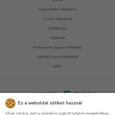
Üzletek
Adatvédelmi irányelvek
Cookie irányelvek
Oldaltérkép
Feltételek
Kedvezmény kupon feltételek
Ajándék kupon feltételek
ANPC
powered by
SMARTLY.ro
Ez a weboldal sütiket használ
logistics by
APACARGO.com
Olyan célokra, mint a személyre szabott tartalom megjelenítése,