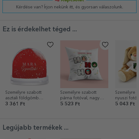
Kapcsolat
Kérdése van? Írjon nekünk itt, és gyorsan válaszolunk.
Ez is érdekelhet téged ...
Személyre szabott
Személyre szabott
Személyre s
asztali földgömb
párna fotóval, nagy
nyuszi fotóv
fotóval és szöveggel –
méretben - HO HO HO
szöveggel
3 361 Ft
5 523 Ft
5 043 Ft
Szeretlek!
Legújabb termékek ...