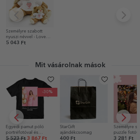
Személyre szabott
nyuszi névvel - Love
You
5 043 Ft
Mit vásárolnak mások
-30%
Egyedi pamut póló
StarGift
Személyre sz
portréfotóval és
ajándékcsomag
puzzle fotóva
szöveggel
üzenettel
5 523 Ft
3 867 Ft
400 Ft
3 281 Ft