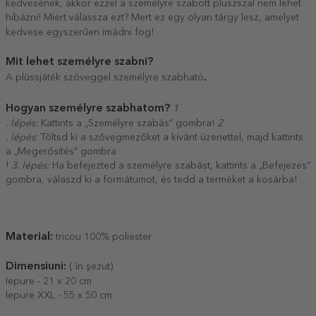
kedvesének, akkor ezzel a személyre szabott pluszszal nem lehet
hibázni! Miért válassza ezt? Mert ez egy olyan tárgy lesz, amelyet
kedvese egyszerűen imádni fog!
Mit lehet személyre szabni?
.
A plüssjáték szöveggel személyre szabható
Hogyan személyre szabhatom?
1
. lépés:
Kattints a „Személyre szabás” gombra!
2
. lépés
: Töltsd ki a szövegmezőket a kívánt üzenettel, majd kattints
a „Megerősítés” gombra
!
3. lépés:
Ha befejezted a személyre szabást, kattints a „Befejezés”
gombra, válaszd ki a formátumot, és tedd a terméket a kosárba!
Material:
tricou 100% poliester
Dimensiuni:
( în șezut)
Iepure - 21 x 20 cm
Iepure XXL - 55 x 50 cm