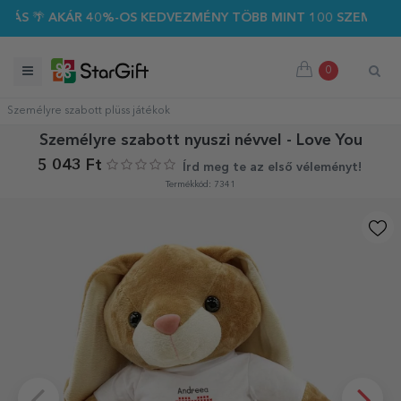
 AKÁR 40%-OS KEDVEZMÉNY TÖBB MINT 100 SZEMÉLYRE SZABO
0
Személyre szabott plüss játékok
Személyre szabott nyuszi névvel - Love You
5 043 Ft
Írd meg te az első véleményt!
Termékkód: 7341