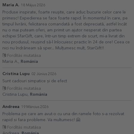
Maria A.
18 Május 2026
Produse inspirate, foarte reușite, care aduc bucurie celor care le
primesc! Expedierea se face foarte rapid. În momentul în care, pe
timpul livrării, felicitarea comandată a fost depreciată, astfel încât
nu o mai puteam oferi, am primit un ajutor nesperat din partea
echipei SfarGift, care, într-un timp extrem de scurt, mi-a livrat din
nou produsul, reușind să-l înlocuiesc practic în 24 de ore! Ceea ce
nici nu îndrăneam să sper... Mulțumesc mult, StarGift!!
Fordítás mutatása
Maria A.,
Románia
Cristina Lupu
02 Június 2026
Sunt cadouri simpatice și de efect
Fordítás mutatása
Cristina Lupu,
Románia
Andreea
19 Március 2026
Problema pe care am avut-o cu una din ramele foto s-a rezolvat
rapid si fara probleme. Va multumesc! 🤗
Fordítás mutatása
Andreea,
Románia