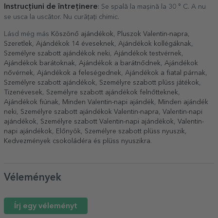
Instrucțiuni de întreținere
: Se spală la mașină la 30 ° C. A nu
se usca la uscător. Nu curățați chimic.
Lásd még más
Köszönő ajándékok
,
Pluszok Valentin-napra
,
Szeretlek
,
Ajándékok 14 éveseknek
,
Ajándékok kollégáknak
,
Személyre szabott ajándékok neki
,
Ajándékok testvérnek
,
Ajándékok barátoknak
,
Ajándékok a barátnődnek
,
Ajándékok
nővérnek
,
Ajándékok a feleségednek
,
Ajándékok a fiatal párnak
,
Személyre szabott ajándékok
,
Személyre szabott plüss játékok
,
Tizenévesek
,
Személyre szabott ajándékok felnőtteknek
,
Ajándékok fiúnak
,
Minden Valentin-napi ajándék
,
Minden ajándék
neki
,
Személyre szabott ajándékok Valentin-napra
,
Valentin-napi
ajándékok
,
Személyre szabott Valentin-napi ajándékok
,
Valentin-
napi ajándékok
,
Előnyök
,
Személyre szabott plüss nyuszik
,
Kedvezmények csokoládéra és plüss nyuszikra
.
Vélemények
Írj egy véleményt