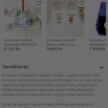
Személyre szabott,
Személyre szabott
Személyre s
szöveggel ellátott kör
páros szett vicces
iskolatáska 
alakú dísz – Üdvözöljük
felirattal – Bacon and
grafikáddal
3 121 Ft
9 605 Ft
7 924 Ft
a világon!
eggs
Termékleírás
Az érzelmi hatással bíró ajándék mindig a legjobb döntés, amit
hozhatsz, mert sokkal nagyobb jelentőséggel bír, mint egy drága
vagy ritka tárgy. A párok esetében pedig fontos, hogy legyen
módjuk megünnepelni a legszebb együtt töltött pillanatokat,
amelyek örökre emlékeztetik őket egymás iránti szerelmükre.
Tehát, ha szeretne egy érzelmileg hatékony ajándékot adni