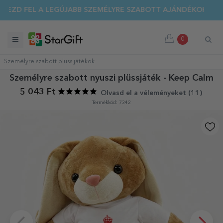
EZD FEL A LEGÚJABB SZEMÉLYRE SZABOTT AJÁNDÉKOKAT!
0
Személyre szabott plüss játékok
Személyre szabott nyuszi plüssjáték - Keep Calm
5 043 Ft
Olvasd el a véleményeket (
11
)
Termékkód: 7342