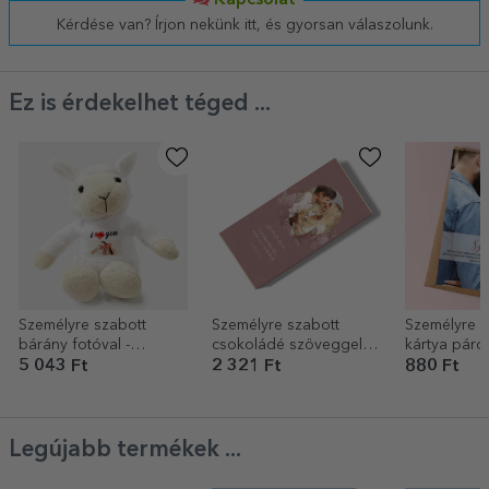
Kapcsolat
Kérdése van? Írjon nekünk itt, és gyorsan válaszolunk.
Ez is érdekelhet téged ...
Személyre szabott
Személyre szabott
Személyre s
bárány fotóval -
csokoládé szöveggel
kártya páro
Szeretlek
és fotóval - Virágos
Szeretlek!
5 043 Ft
2 321 Ft
880 Ft
Legújabb termékek ...