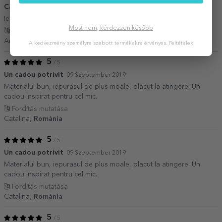
Cadoul perfect de Paste
01 Május 2020
Iepurasul e foarte simpatic si imprimarea calitativa
Most nem, kérdezzen később
Fordítás mutatása
Andra,
Románia
A kedvezmény személyre szabott termékekre érvényes.
Feltételek
5
/ 5
Un cadou potrivit
09 Szeptember 2019
Materialul bun, iepurasul de plus moale, placut la atingere. Un
cadou inspirat pentru cel mic.
Fordítás mutatása
Catalina,
Románia
5
/ 5
Un cadou potrivit
09 Szeptember 2019
Materialul bun, iepurasul de plus moale, placut la atingere. Un
cadou inspirat pentru cel mic.
Fordítás mutatása
Catalina,
Románia
5
/ 5