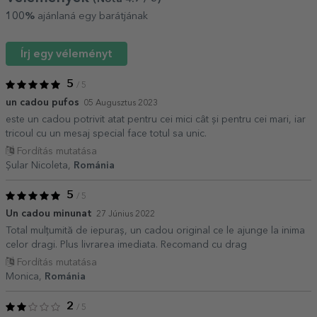
100%
ajánlaná egy barátjának
Írj egy véleményt
5
/ 5
un cadou pufos
05 Augusztus 2023
este un cadou potrivit atat pentru cei mici cât și pentru cei mari, iar
tricoul cu un mesaj special face totul sa unic.
Fordítás mutatása
Șular Nicoleta,
Románia
5
/ 5
Un cadou minunat
27 Június 2022
Total mulțumită de iepuraș, un cadou original ce le ajunge la inima
celor dragi. Plus livrarea imediata. Recomand cu drag
Fordítás mutatása
Monica,
Románia
2
/ 5