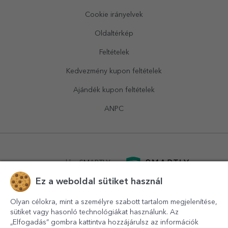
Cookie irányelvek
Oldaltérkép
Feltételek
Kedvezmény kupon feltételek
Ajándék kupon feltételek
ANPC
powered by
SMARTLY.ro
Ez a weboldal sütiket használ
logistics by
APACARGO.com
Olyan célokra, mint a személyre szabott tartalom megjelenítése,
sütiket vagy hasonló technológiákat használunk. Az
„Elfogadás” gombra kattintva hozzájárulsz az információk