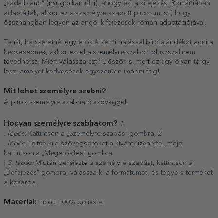
„sada bland” (nyugodtan ülni), ahogy ezt a kifejezést Romániában
adaptálták, akkor ez a személyre szabott plusz „must”, hogy
összhangban legyen az angol kifejezések román adaptációjával.
Tehát, ha szeretnél egy erős érzelmi hatással bíró ajándékot adni a
kedvesednek, akkor ezzel a személyre szabott pluszszal nem
tévedhetsz! Miért válassza ezt? Először is, mert ez egy olyan tárgy
lesz, amelyet kedvesének egyszerűen imádni fog!
Mit lehet személyre szabni?
.
A plusz személyre szabható szöveggel
Hogyan személyre szabhatom?
1
. lépés:
Kattintson a „Személyre szabás” gombra;
2
. lépés
: Töltse ki a szövegsorokat a kívánt üzenettel, majd
kattintson a „Megerősítés” gombra
;
3. lépés:
Miután befejezte a személyre szabást, kattintson a
„Befejezés” gombra, válassza ki a formátumot, és tegye a terméket
a kosárba.
Material:
tricou 100% poliester