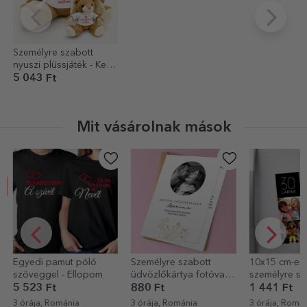
Személyre szabott
nyuszi plüssjáték - Keep
Calm
5 043 Ft
Mit vásárolnak mások
Személyre szabott
10x15 cm-es mágnes,
Személyre 
üdvözlőkártya fotóval
személyre szabott
üdvözlőkár
és szöveggel -
szöveggel és 4 fotóval
880 Ft
1 441 Ft
880 Ft
52
Elegance
- Boldog
3 órája, Románia
3 órája, Románia
3 órája, Ro