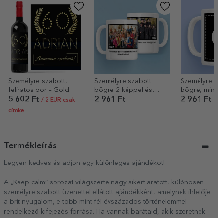
Személyre szabott,
Személyre szabott
Személyre s
feliratos bor – Gold
bögre 2 képpel és
bögre, mind
szöveggel – Emlékek
a saját graf
5 602 Ft
2 961 Ft
2 961 Ft
/ 2 EUR csak
címke
Termékleírás
Legyen kedves és adjon egy különleges ajándékot!
A „Keep calm” sorozat világszerte nagy sikert aratott, különösen
személyre szabott üzenettel ellátott ajándékként, amelynek ihletője
a brit nyugalom, e több mint fél évszázados történelemmel
rendelkező kifejezés forrása. Ha vannak barátaid, akik szeretnek