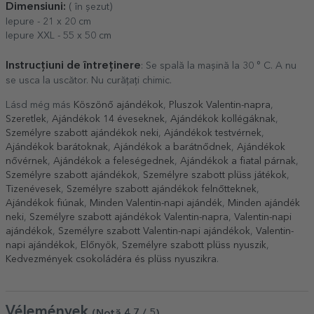
Dimensiuni:
( în șezut)
Iepure - 21 x 20 cm
Iepure XXL - 55 x 50 cm
Instrucțiuni de întreținere
: Se spală la mașină la 30 ° C. A nu
se usca la uscător. Nu curățați chimic.
Lásd még más
Köszönő ajándékok
,
Pluszok Valentin-napra
,
Szeretlek
,
Ajándékok 14 éveseknek
,
Ajándékok kollégáknak
,
Személyre szabott ajándékok neki
,
Ajándékok testvérnek
,
Ajándékok barátoknak
,
Ajándékok a barátnődnek
,
Ajándékok
nővérnek
,
Ajándékok a feleségednek
,
Ajándékok a fiatal párnak
,
Személyre szabott ajándékok
,
Személyre szabott plüss játékok
,
Tizenévesek
,
Személyre szabott ajándékok felnőtteknek
,
Ajándékok fiúnak
,
Minden Valentin-napi ajándék
,
Minden ajándék
neki
,
Személyre szabott ajándékok Valentin-napra
,
Valentin-napi
ajándékok
,
Személyre szabott Valentin-napi ajándékok
,
Valentin-
napi ajándékok
,
Előnyök
,
Személyre szabott plüss nyuszik
,
Kedvezmények csokoládéra és plüss nyuszikra
.
Vélemények
(Notă
4.7
/ 5
)