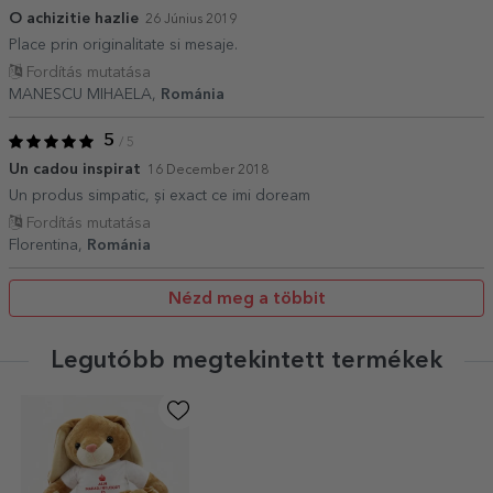
O achizitie hazlie
26 Június 2019
Place prin originalitate si mesaje.
Fordítás mutatása
MANESCU MIHAELA,
Románia
5
/ 5
Un cadou inspirat
16 December 2018
Un produs simpatic, și exact ce imi doream
Fordítás mutatása
Florentina,
Románia
Nézd meg a többit
Legutóbb megtekintett termékek