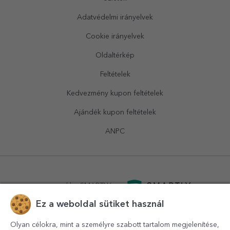
Adatvédelmi irányelvek
Cookie irányelvek
Oldaltérkép
Feltételek
Kedvezmény kupon feltételek
Ajándék kupon feltételek
ANPC
powered by
SMARTLY.ro
Ez a weboldal sütiket használ
logistics by
APACARGO.com
Olyan célokra, mint a személyre szabott tartalom megjelenítése,