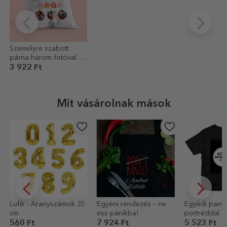
Személyre szabott
párna három fotóval és
szöveggel - Karácsonyi
3 922 Ft
díszek
Mit vásárolnak mások
Egyéni rendezés – ne
Egyedi pamut póló a
Személyre sz
ess pánikba!
portréddal
válogatás üze
Dezgatit Mir
7 924 Ft
5 523 Ft
5 523 Ft