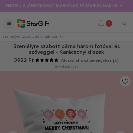
RENDELJ AJÁNDÉKOKAT MARIÁNAK ÉS MARIANNAK! 🎁 🍷
0
Személyre szabott dekoratív párnák
Személyre szabott párna három fotóval és
szöveggel - Karácsonyi díszek
3922 Ft
Olvasd el a véleményeket (
4
)
Termékkód: 7761