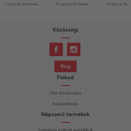
41 perce, Románia
47 perce, Románia
1 órája, Romá
Közösségi
Blog
Fiókod
Fiók létrehozása
Bejelentkezés
Népszerű termékek
Személyre szabott ajándékok