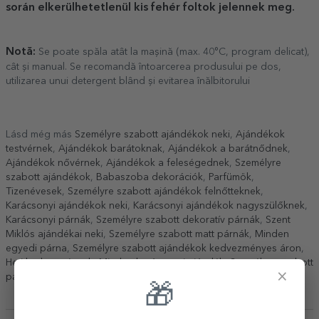
során elkerülhetetlenül kis fehér foltok jelennek meg.
Notă:
Se poate spăla atât la mașină (max. 40°C, program delicat),
cât și manual. Se recomandă întoarcerea produsului pe dos,
utilizarea unui detergent blând și evitarea înălbitorului
Lásd még más
Személyre szabott ajándékok neki
,
Ajándékok
testvérnek
,
Ajándékok barátoknak
,
Ajándékok a barátnődnek
,
Ajándékok nővérnek
,
Ajándékok a feleségednek
,
Személyre
szabott ajándékok
,
Babaszoba dekorációk
,
Parfümök
,
Tizenévesek
,
Személyre szabott ajándékok felnőtteknek
,
Karácsonyi ajándékok neki
,
Karácsonyi ajándékok nagyszülőknek
,
Karácsonyi párnák
,
Személyre szabott dekoratív párnák
,
Szent
Miklós ajándékai neki
,
Személyre szabott matt párnák
,
Minden
egyedi párna
,
Személyre szabott ajándékok kedvezményes áron
,
Heti kedvezmények
,
Minden karácsonyi ajándék
,
Személyre szabott
×
párnák
.
🎁