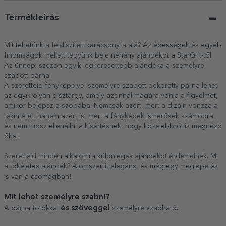
Termékleírás
Mit tehetünk a feldíszített karácsonyfa alá? Az édességek és egyéb
finomságok mellett tegyünk bele néhány ajándékot a StarGift-től.
Az ünnepi szezon egyik legkeresettebb ajándéka a személyre
szabott párna.
A szeretteid fényképeivel személyre szabott dekoratív párna lehet
az egyik olyan dísztárgy, amely azonnal magára vonja a figyelmet,
amikor belépsz a szobába. Nemcsak azért, mert a dizájn vonzza a
tekintetet, hanem azért is, mert a fényképek ismerősek számodra,
és nem tudsz ellenállni a kísértésnek, hogy közelebbről is megnézd
őket.
Szeretteid minden alkalomra különleges ajándékot érdemelnek. Mi
a tökéletes ajándék? Álomszerű, elegáns, és még egy meglepetés
is van a csomagban!
Mit lehet személyre szabni?
és szöveggel
.
A párna fotókkal
személyre szabható