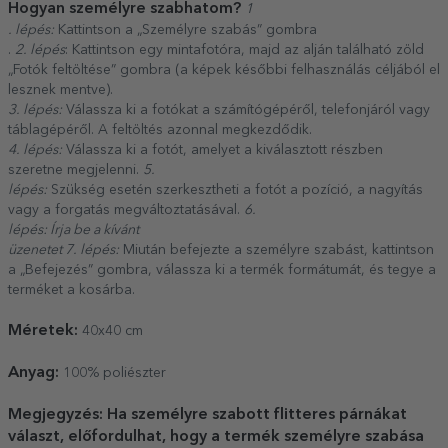
Hogyan személyre szabhatom?
1
. lépés:
Kattintson a „Személyre szabás” gombra
.
2. lépés
: Kattintson egy mintafotóra, majd az alján található zöld
„Fotók feltöltése” gombra (a képek későbbi felhasználás céljából el
lesznek mentve).
3. lépés:
Válassza ki a fotókat a számítógépéről, telefonjáról vagy
táblagépéről. A feltöltés azonnal megkezdődik.
4. lépés:
Válassza ki a fotót, amelyet a kiválasztott részben
szeretne megjelenni.
5.
lépés:
Szükség esetén szerkesztheti a fotót a pozíció, a nagyítás
vagy a forgatás megváltoztatásával.
6.
lépés: Írja be a kívánt
üzenetet 7. lépés:
Miután befejezte a személyre szabást, kattintson
a „Befejezés” gombra, válassza ki a termék formátumát, és tegye a
terméket a kosárba.
Méretek:
40x40 cm
Anyag:
100% poliészter
Megjegyzés: Ha személyre szabott flitteres párnákat
választ, előfordulhat, hogy a termék személyre szabása