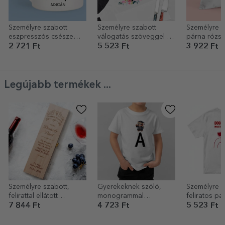
Személyre szabott
Személyre szabott
Személyre s
eszpresszós csésze
válogatás szöveggel -
párna rózsa
szöveggel - Legend
Virágok
alakú fotóva
2 721 Ft
5 523 Ft
3 922 Ft
Legújabb termékek ...
Személyre szabott,
Gyerekeknek szóló,
Személyre s
felirattal ellátott
monogrammal
feliratos pa
borosdoboz – Premium
személyre szabott
Wine
7 844 Ft
4 723 Ft
5 523 Ft
pamut póló –
Érettségiző mackó