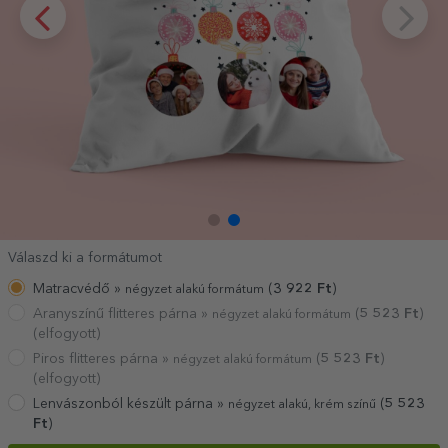
Válaszd ki a formátumot
Matracvédő »
(
3 922
Ft
)
négyzet alakú formátum
Aranyszínű flitteres párna »
(
5 523
Ft
)
négyzet alakú formátum
(elfogyott)
Piros flitteres párna »
(
5 523
Ft
)
négyzet alakú formátum
(elfogyott)
Lenvászonból készült párna »
(
5 523
négyzet alakú, krém színű
Ft
)