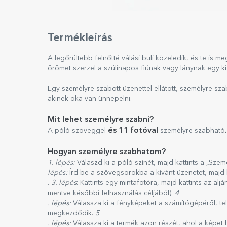
Termékleírás
A legőrültebb felnőtté válási buli közeledik, és te is 
örömet szerzel a szülinapos fiúnak vagy lánynak egy ki
Egy személyre szabott üzenettel ellátott, személyre szab
akinek oka van ünnepelni.
Mit lehet személyre szabni?
és 11 fotóval
.
A póló szöveggel
személyre szabható
Hogyan személyre szabhatom?
1. lépés:
Válaszd ki a póló színét, majd kattints a „Sz
lépés:
Írd be a szövegsorokba a kívánt üzenetet, majd 
.
3. lépés
: Kattints egy mintafotóra, majd kattints az alj
mentve későbbi felhasználás céljából).
4
. lépés:
Válassza ki a fényképeket a számítógépéről, tel
megkezdődik.
5
. lépés:
Válassza ki a termék azon részét, ahol a képet 