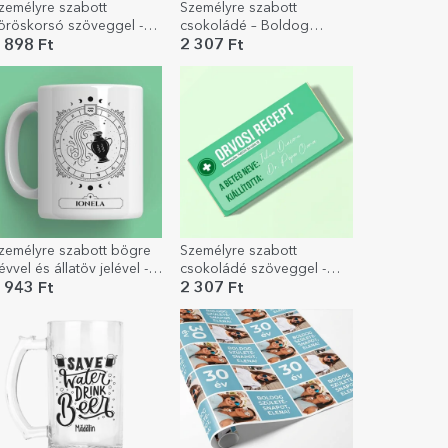
zemélyre szabott
Személyre szabott
öröskorsó szöveggel -
csokoládé – Boldog
gészségünkre!
születésnapot!
 898 Ft
2 307 Ft
zemélyre szabott bögre
Személyre szabott
évvel és állatöv jelével -
csokoládé szöveggel -
ízöntő
Orvosi recept
 943 Ft
2 307 Ft