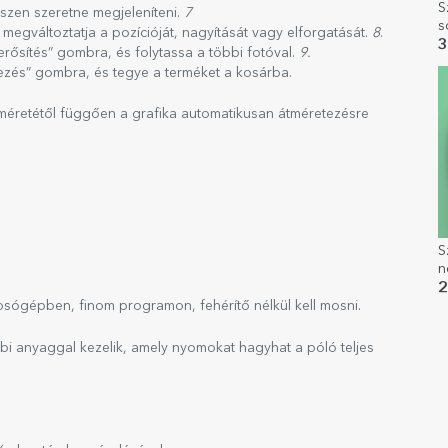
S
észen szeretne megjeleníteni.
7
s
megváltoztatja a pozícióját, nagyítását vagy elforgatását.
8
.
E
3
rősítés” gombra, és folytassa a többi fotóval.
9.
jezés” gombra, és tegye a terméket a kosárba.
méretétől függően a grafika automatikusan átméretezésre
S
n
V
2
mosógépben, finom programon, fehérítő nélkül kell mosni.
bi anyaggal kezelik, amely nyomokat hagyhat a póló teljes