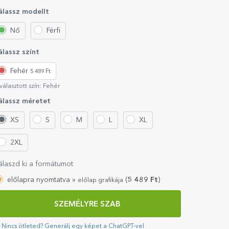
álassz modellt
Nő
Férfi
álassz színt
Fehér
5 489 Ft
választott szín:
Fehér
álassz méretet
XS
S
M
L
XL
2XL
álaszd ki a formátumot
előlapra nyomtatva »
(
5 489
Ft
)
előlap grafikája
SZEMÉLYRE SZAB
Nincs ötleted? Generálj egy képet a ChatGPT-vel