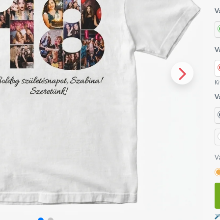
V
V
Ki
V
V