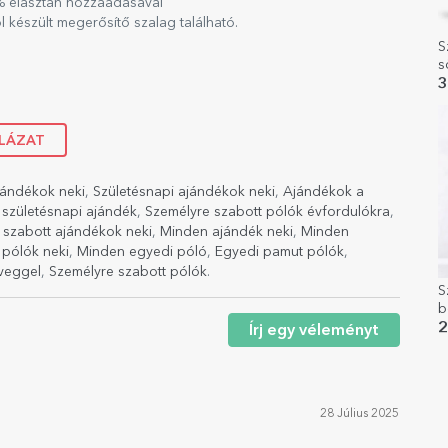
5% elasztán hozzáadásával
készült megerősítő szalag található.
S
s
T
3
i
LÁZAT
jándékok neki
,
Születésnapi ajándékok neki
,
Ajándékok a
születésnapi ajándék
,
Személyre szabott pólók évfordulókra
,
 szabott ajándékok neki
,
Minden ajándék neki
,
Minden
 pólók neki
,
Minden egyedi póló
,
Egyedi pamut pólók
,
veggel
,
Személyre szabott pólók
.
S
b
s
2
Írj egy véleményt
28 Július 2025