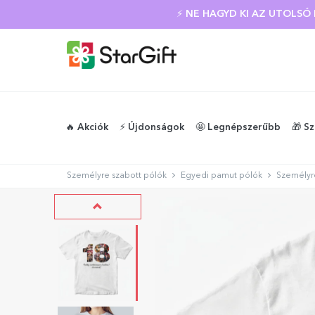
⚡ NE HAGYD KI AZ UTOLS
🔥 Akciók
⚡️ Újdonságok
🤩 Legnépszerűbb
🎁 S
Személyre szabott pólók
Egyedi pamut pólók
Személyre