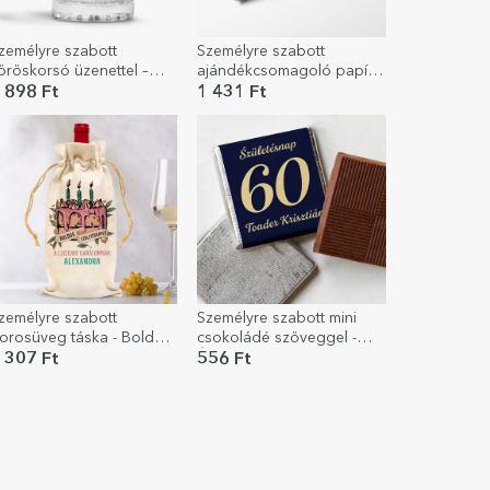
zemélyre szabott
Személyre szabott
öröskorsó üzenettel –
ajándékcsomagoló papír
akarékoskodj a vízzel,
2 fotóval és üzenettel -
 898 Ft
1 431 Ft
gyál sört!
Boldog születésnapot!
zemélyre szabott
Személyre szabott mini
orosüveg táska - Boldog
csokoládé szöveggel -
zületésnapot Retro
Évforduló
 307 Ft
556 Ft