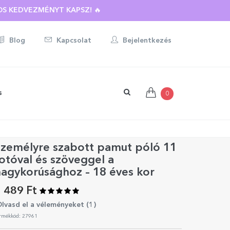
S KEDVEZMÉNYT KAPSZ! 🔥
Blog
Kapcsolat
Bejelentkezés
s
0
Személyre szabott pamut póló 11
otóval és szöveggel a
agykorúsághoz – 18 éves kor
 489 Ft
lvasd el a véleményeket (
1
)
rmékkód: 27961