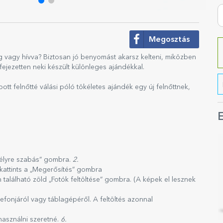
Megosztás
meg vagy hívva? Biztosan jó benyomást akarsz kelteni, miközben
fejezetten neki készült különleges ajándékkal.
ott felnőtté válási póló tökéletes ajándék egy új felnőttnek,
E
emélyre szabás” gombra.
2.
kattints a „Megerősítés” gombra
án található zöld „Fotók feltöltése” gombra. (A képek el lesznek
efonjáról vagy táblagépéről. A feltöltés azonnal
használni szeretné.
6.