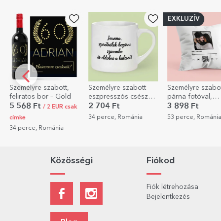
EXKLUZÍV
e szabott,
Személyre szabott
Személyre szabott
Sze
 bor – Gold
eszpresszós csésze
párna fotóval,
fes
fotóval és szöveggel
szöveggel és QR-
Hála
Ft
2 704 Ft
3 898 Ft
8 9
/ 2 EUR csak
kóddal – A mi
nyu
34 perce, Románia
53 perce, Románia
1 ór
dallamunk
alk
 Románia
Közösségi
Fiókod
Fiók létrehozása
Bejelentkezés