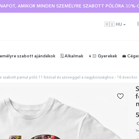
Ó NAPOT, AMIKOR MINDEN SZEMÉLYRE SZABOTT PÓLÓRA 30%-O
🇭🇺
HU
zemélyre szabott ajándékok
🗓️ Alkalmak
👧🏻 Gyerekek
💼 Cége
 szabott pamut póló 11 fotóval és szöveggel a nagykorúsághoz – 18 éves kor
f
n
5
O
Te