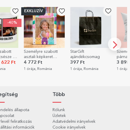
EXKLUZÍV
Személyre szabott
StarGift
Személyre szabott
asztali képkeret
ajándékcsomag
párna fotóval -
szöveggel és fotóval
Szeretlek
4 772 Ft
397 Ft
3 898 Ft
- Boldog
1 órája, Románia
1 órája, Románia
1 órája, Románia
születésnapot!
egítség
Több
ndelés állapota
Rólunk
pcsolat
Üzletek
rlevél feliratkozás
Adatvédelmi irányelvek
állítási információk
Cookie irányelvek