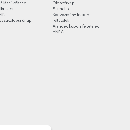
állítási költség
Oldaltérkép
lkulátor
Feltételek
YIK
Kedvezmény kupon
sszaküldési űrlap
feltételek
Ajándék kupon feltételek
ANPC