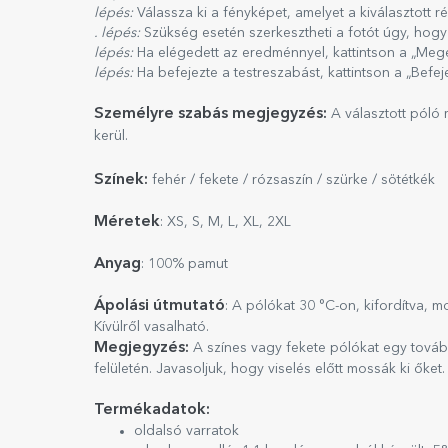
lépés:
Válassza ki a fényképet, amelyet a kiválasztott r
. lépés:
Szükség esetén szerkesztheti a fotót úgy, hogy 
lépés:
Ha elégedett az eredménnyel, kattintson a „Mege
lépés:
Ha befejezte a testreszabást, kattintson a „Befe
Személyre szabás megjegyzés:
A választott póló 
kerül.
Színek:
fehér / fekete / rózsaszín / szürke / sötétkék
Méretek
: XS, S, M, L, XL, 2XL
Anyag
: 100% pamut
Ápolási útmutató
: A pólókat 30 °C-on, kifordítva, 
Kívülről vasalható.
Megjegyzés:
A színes vagy fekete pólókat egy továb
felületén. Javasoljuk, hogy viselés előtt mossák ki őket.
Termékadatok:
oldalsó varratok