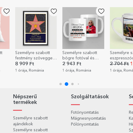
-40%
mélyre szabott
Személyre szabott
Személyre szabott
tmény szöveggel –
bögre fotóval és
eszpresszócsésze 5
szív a
üzenettel –
fotóval és szöveggel
09 Ft
2 943 Ft
2 704 Ft
1 622 Ft
gdíjazás
Nyugdíjazás
- Emlékek
ája, Románia
1 órája, Románia
1 órája, Románia
almából
Népszerű
Szolgáltatások
S
termékek
Fotónyomtatás
Re
Személyre szabott
Mágnesnyomtatás
Ka
ajándékok
Pólónyomtatás
Hí
Személyre szabott
Sz