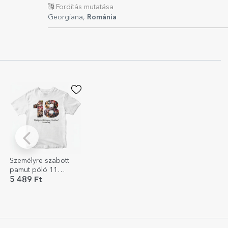
Fordítás mutatása
Georgiana,
Románia
Személyre szabott
pamut póló 11
fotóval és szöveggel
5 489 Ft
a nagykorúsághoz –
18 éves kor