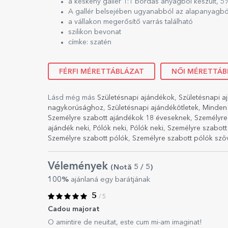
a keskeny gallér 1:1 bordás anyagból készült, 
A gallér belsejében ugyanabból az alapanyagból 
a vállakon megerősítő varrás található
szilikon bevonat
címke: szatén
FÉRFI MÉRETTÁBLÁZAT
NŐI MÉRETTÁB
Lásd még más
Születésnapi ajándékok
,
Születésnapi a
nagykorúsághoz
,
Születésnapi ajándékötletek
,
Minden 
Személyre szabott ajándékok 18 éveseknek
,
Személyre
ajándék neki
,
Pólók neki
,
Pólók neki
,
Személyre szabott
Személyre szabott pólók
,
Személyre szabott pólók szö
Vélemények
(Notă
5
/ 5
)
100%
ajánlaná egy barátjának
5
/ 5
Cadou majorat
O amintire de neuitat, este cum mi-am imaginat!