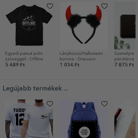
Egyedi pamut póló
Lánybúcsú/Halloween
Személyre s
szöveggel - Offline
korona - Dracusor
pénztárca s
Arany
5 489 Ft
1 034 Ft
7 875 Ft
Legújabb termékek ...