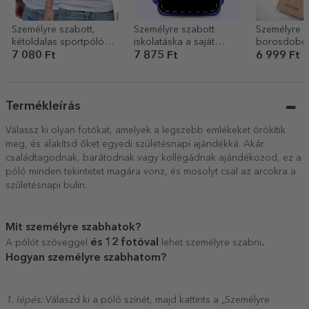
Személyre szabott,
Személyre szabott
Személyre s
kétoldalas sportpóló
iskolatáska a saját
borosdoboz
logóval, névvel és
grafikáddal
és kezdőbet
7 080 Ft
7 875 Ft
6 999 Ft
számmal
Floral
Termékleírás
Válassz ki olyan fotókat, amelyek a legszebb emlékeket örökítik
meg, és alakítsd őket egyedi születésnapi ajándékká. Akár
családtagodnak, barátodnak vagy kollégádnak ajándékozod, ez a
póló minden tekintetet magára vonz, és mosolyt csal az arcokra a
születésnapi bulin.
Mit személyre szabhatok?
és 12 fotóval
.
A pólót szöveggel
lehet személyre szabni
Hogyan személyre szabhatom?
1. lépés:
Válaszd ki a póló színét, majd kattints a „Személyre