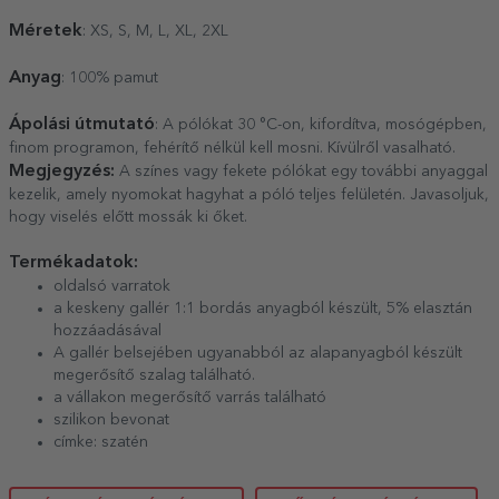
Méretek
: XS, S, M, L, XL, 2XL
Anyag
: 100% pamut
Ápolási útmutató
: A pólókat 30 °C-on, kifordítva, mosógépben,
finom programon, fehérítő nélkül kell mosni. Kívülről vasalható.
Megjegyzés:
A színes vagy fekete pólókat egy további anyaggal
kezelik, amely nyomokat hagyhat a póló teljes felületén. Javasoljuk,
hogy viselés előtt mossák ki őket.
Termékadatok:
oldalsó varratok
a keskeny gallér 1:1 bordás anyagból készült, 5% elasztán
hozzáadásával
A gallér belsejében ugyanabból az alapanyagból készült
megerősítő szalag található.
a vállakon megerősítő varrás található
szilikon bevonat
címke: szatén