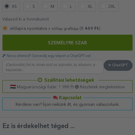
XS
S
M
L
XL
2XL
Válaszd ki a formátumot
előlapra nyomtatva »
(
5 489
Ft
)
előlap grafikája
SZEMÉLYRE SZAB
Nincs ötleted? Generálj egy képet a ChatGPT-vel
✨ ChatGPT
Szállítási lehetőségek
Magyarországi futár: 1 988 Ft
Részletek megtekintése
Kapcsolat
Kérdése van? Írjon nekünk itt, és gyorsan válaszolunk.
Ez is érdekelhet téged ...