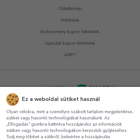
Oldaltérkép
Feltételek
Kedvezmény kupon feltételek
Ajándék kupon feltételek
ANPC
powered by
SMARTLY.ro
Ez a weboldal sütiket használ
logistics by
APACARGO.com
Olyan célokra, mint a személyre szabott tartalom megjelenítése,
sütiket vagy hasonló technológiákat használunk. Az
„Elfogadás” gombra kattintva hozzájárulsz az információk
sütiken vagy hasonló technológiákon keresztüli gyűjtéséhez.
Tudj meg többet a sütikről, beleértve a hozzájárulás