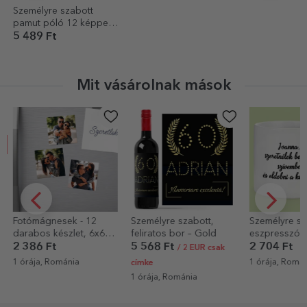
Személyre szabott
pamut póló 12 képpel
és üzenettel – 45 éves
5 489 Ft
Mit vásárolnak mások
EXKLUZÍV
Személyre szabott,
Személyre szabott
Személyre sz
feliratos bor – Gold
eszpresszós csésze
párna fotóval
fotóval és szöveggel
szöveggel é
5 568 Ft
2 704 Ft
3 898 Ft
/ 2 EUR csak
kóddal – A m
1 órája, Románia
2 órája, Romá
címke
dallamunk
1 órája, Románia