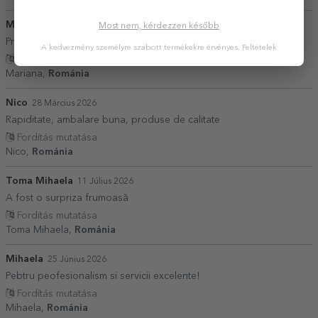
Mariana
20 Február 2026
Most nem, kérdezzen később
Produse exact că în descriere. Livrare rapidă.
A kedvezmény személyre szabott termékekre érvényes.
Feltételek
Fordítás mutatása
Mariana,
Románia
Nico
28 Március 2026
Rapiditate, ambalare buna, produse de calitate
Fordítás mutatása
Nico,
Románia
Toma Mihaela
11 Július 2026
A fost o surpriza frumoasă
Fordítás mutatása
Toma Mihaela,
Románia
Mihaela
25 Június 2026
Pebtru peofesionalism si servicii excelente!
Fordítás mutatása
Mihaela,
Románia