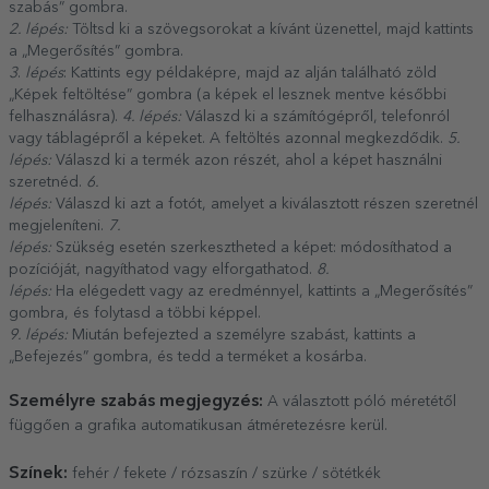
szabás” gombra.
2. lépés:
Töltsd ki a szövegsorokat a kívánt üzenettel, majd kattints
a „Megerősítés” gombra.
3
.
lépés
: Kattints egy példaképre, majd az alján található zöld
„Képek feltöltése” gombra (a képek el lesznek mentve későbbi
felhasználásra).
4. lépés:
Válaszd ki a számítógépről, telefonról
vagy táblagépről a képeket. A feltöltés azonnal megkezdődik.
5.
lépés:
Válaszd ki a termék azon részét, ahol a képet használni
szeretnéd.
6.
lépés:
Válaszd ki azt a fotót, amelyet a kiválasztott részen szeretnél
megjeleníteni.
7.
lépés:
Szükség esetén szerkesztheted a képet: módosíthatod a
pozícióját, nagyíthatod vagy elforgathatod.
8.
lépés:
Ha elégedett vagy az eredménnyel, kattints a „Megerősítés”
gombra, és folytasd a többi képpel.
9. lépés:
Miután befejezted a személyre szabást, kattints a
„Befejezés” gombra, és tedd a terméket a kosárba.
Személyre szabás megjegyzés:
A választott póló méretétől
függően a grafika automatikusan átméretezésre kerül.
Színek:
fehér / fekete / rózsaszín / szürke / sötétkék