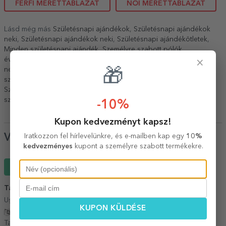
FÉRFI MÉRETTÁBLÁZAT
NŐI MÉRETTÁBLÁZAT
Lásd még más
Születésnapi ajándékok
,
Születésnapi ajándékok
neki
,
Születésnapi ajándékok neki
,
Születésnapi ajándékötletek
,
Minden születésnapi ajándék
,
Személyre szabott pólók
évfordulókra
,
Személyre szabott ajándékok neki
,
Minden ajándék
×
neki
,
Minden ajándék neki
,
Pólók neki
,
Pólók neki
,
Személyre
🎁
szabott pólók neki
,
Minden egyedi póló
,
Egyedi pamut pólók
,
Személyre szabott pólók
,
Személyre szabott pólók
,
Személyre
szabott pólók szöveggel
.
-10%
Kupon kedvezményt kapsz!
Vélemények
Iratkozzon fel hírlevelünkre, és e-mailben kap egy
10%
kedvezményes
kupont a személyre szabott termékekre.
Írj egy véleményt
Tatiana
09 Március 2026
Ușor de navigat Diversitatea produselor
KUPON KÜLDÉSE
Fordítás mutatása
Tatiana,
Románia