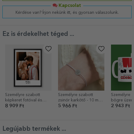
Kapcsolat
Kérdése van? Írjon nekünk itt, és gyorsan válaszolunk.
Ez is érdekelhet téged ...
Személyre szabott
Személyre szabott
Személyre s
képkeret fotóval és
zsinór karkötő - 10 mm-
bögre üzene
szöveggel
es gyöngy - 925-ös
Mikulás
8 909 Ft
5 966 Ft
2 943 Ft
ezüst - kezdőbetűs
modell 2
Legújabb termékek ...