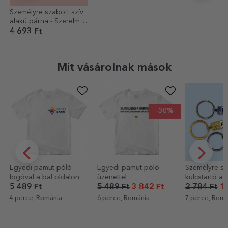
Személyre szabott szív
alakú párna - Szerelmes
vagyok beléd
4 693 Ft
Mit vásárolnak mások
-30%
Egyedi pamut póló
Egyedi pamut póló
Személyre sz
logóval a bal oldalon
üzenettel
kulcstartó a
5 489 Ft
5 489 Ft
3 842 Ft
2 784 Ft
1 
4 perce, Románia
6 perce, Románia
7 perce, Romá