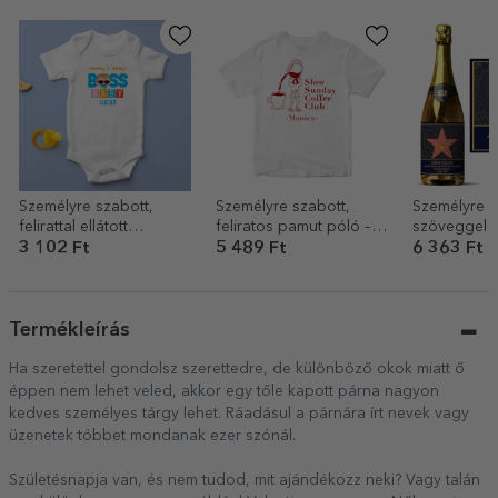
Személyre szabott,
Személyre szabott,
Személyre s
felirattal ellátott
feliratos pamut póló –
szöveggel el
gyermekbody – Cool
Coffee
pezsgő – A 
3 102 Ft
5 489 Ft
6 363 Ft
baby
csillaga
Termékleírás
Ha szeretettel gondolsz szerettedre, de különböző okok miatt ő
éppen nem lehet veled, akkor egy tőle kapott párna nagyon
kedves személyes tárgy lehet. Ráadásul a párnára írt nevek vagy
üzenetek többet mondanak ezer szónál.
Születésnapja van, és nem tudod, mit ajándékozz neki? Vagy talán