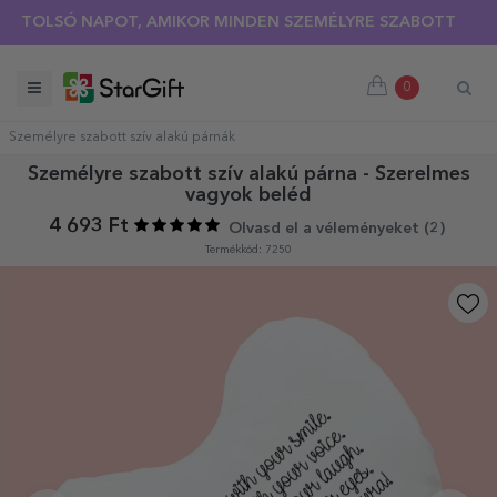
TOLSÓ NAPOT, AMIKOR MINDEN SZEMÉLYRE SZABOTT PÓLÓRA 
0
Személyre szabott szív alakú párnák
Személyre szabott szív alakú párna - Szerelmes
vagyok beléd
4 693 Ft
Olvasd el a véleményeket (
2
)
Termékkód: 7250