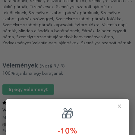
barátnődnek
,
Személyre szabott ajándékok
,
Személyre szabott szív
alakú párnák
,
Tizenévesek
,
Személyre szabott ajándékok
felnőtteknek
,
Személyre szabott párnák pároknak
,
Személyre
szabott párnák szöveggel
,
Személyre szabott párnák fotókkal
,
Személyre szabott párnák kapcsolati évfordulókra
,
Valentin-napi
párnák
,
Minden ajándék a barátnődnek
,
Párnák
,
Minden egyedi
párna
,
Személyre szabott ajándékok kedvezményes áron
,
Kedvezményes Valentin-napi ajándékok
,
Személyre szabott párnák
.
Vélemények
(Notă
5
/ 5
)
100%
ajánlaná egy barátjának
Írj egy véleményt
5
/ 5
×
Verona
25 Január 2021
🎁
Multumita pt produs
Fordítás mutatása
-10%
Razvan,
Románia