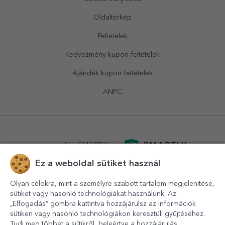
Oldaltérkép
Feltételek
Kedvezmény kupon feltételek
Ajándék kupon feltételek
ANPC
powered by
SMARTLY.ro
Ez a weboldal sütiket használ
logistics by
APACARGO.com
Olyan célokra, mint a személyre szabott tartalom megjelenítése,
sütiket vagy hasonló technológiákat használunk. Az
„Elfogadás” gombra kattintva hozzájárulsz az információk
sütiken vagy hasonló technológiákon keresztüli gyűjtéséhez.
Tudj meg többet a sütikről, beleértve a hozzájárulás