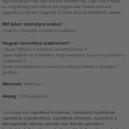
egy különleges nap van, például Valentin-nap vagy a Nők napja,
és még mindig nem tudod, mit vegyél neki? Velünk nem kell
aggódnod, minden hölgynek és fiatal lánynak kitaláltunk valamit.
Mit lehet személyre szabni?
.
A párna szöveggel személyre szabható
Hogyan személyre szabhatom?
1
. lépés:
Töltsd ki a mezőket üzenettel/névvel
2.
lépés
: Kattints az előnézetre, hogy megnézd, hogyan fog kinézni a
végtermék
3.
lépés:
Ha befejezted a személyre szabást, kattints a „Kosárba”
gombra
Méretek:
40x40 cm
Anyag:
100% poliészter
Lásd még más
Ajándékok testvérnek
,
Ajándékok barátoknak
,
Ajándékok a barátnődnek
,
Ajándékok nővérnek
,
Ajándékok a
feleségednek
,
Minden ajándék neki
,
Minden ajándék a