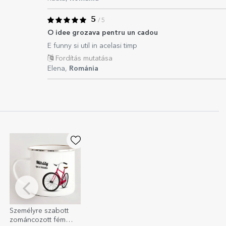
5
/ 5
O idee grozava pentru un cadou
E funny si util in acelasi timp
Fordítás mutatása
Elena,
Románia
Személyre szabott
zománcozott fém