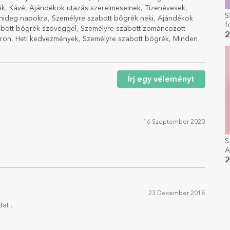
ék
,
Kávé
,
Ajándékok utazás szerelmeseinek
,
Tizenévesek
,
S
hideg napokra
,
Személyre szabott bögrék neki
,
Ajándékok
f
abott bögrék szöveggel
,
Személyre szabott zománcozott
K
2
áron
,
Heti kedvezmények
,
Személyre szabott bögrék
,
Minden
Írj egy véleményt
16 Szeptember 2020
S
A
2
23 December 2018
at .