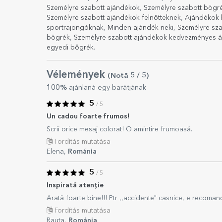
Személyre szabott ajándékok
,
Személyre szabott bögr
Személyre szabott ajándékok felnőtteknek
,
Ajándékok 
sportrajongóknak
,
Minden ajándék neki
,
Személyre sz
bögrék
,
Személyre szabott ajándékok kedvezményes 
egyedi bögrék
.
Vélemények
(Notă
5
/ 5
)
100%
ajánlaná egy barátjának
5
/ 5
Un cadou foarte frumos!
Scrii orice mesaj colorat! O amintire frumoasă.
Fordítás mutatása
Elena,
Románia
5
/ 5
Inspirată atenție
Arată foarte bine!!! Ptr ,,accidente" casnice, e recomand
Fordítás mutatása
Rauta,
Románia