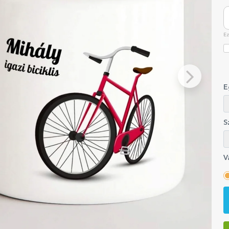
Ez
E
S
V