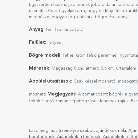
Egyszerűen használja a termék jobb oldalán található sp
üzenetet. Csak ügyeljen arra, hogy ne lépje túl a kara
megnézze, hogyan fog kinézni a bögre. És... ennyi!
Anyag:
Fém (zománcozott)
Felület:
Fényes
Bögre modell:
Fehér, króm felső peremmel, nyomtatá
Méretek:
Magasság 8 cm, átmérő 8,6 cm, űrtartalom 
Ápolási utasítások:
Csak kézzel mosható, mosogat
Megjegyzés:
mosható
A zománcozott bögrék a gyártó 
foltok / apró zománclepattogzások lehetnek rajtuk. Ez
Lásd még más
Személyre szabott ajándékok neki
,
Aján
barátnődnek
,
Ajándékok a tanárnak
,
Ajándékok a főn