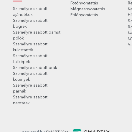
Fotónyomtatás
Re
Személyre szabott
Mágnesnyomtatás
Ka
ajándékok
Pólónyomtatás
Hí
Személyre szabott
Sz
bögrék
Sz
Személyre szabott pamut
ka
pólók
G
Személyre szabott
Vi
kulcstartók
Személyre szabott
faliképek
Személyre szabott órák
Személyre szabott
kötények
Személyre szabott
párnák
Személyre szabott
naptárak