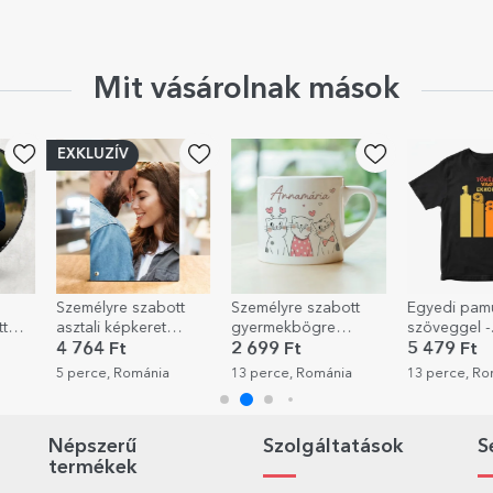
Mit vásárolnak mások
UZÍV
lyre szabott
Személyre szabott
Egyedi pamut póló
i képkeret
gyermekbögre
szöveggel -
s
éfotóval
szöveggel - Játékos
Tökéletes, mivel
4 Ft
2 699 Ft
5 479 Ft
macskák
k
ce, Románia
13 perce, Románia
13 perce, Románia
1
Népszerű
Szolgáltatások
S
termékek