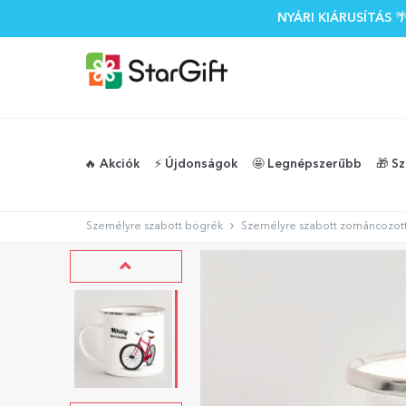
NYÁRI KIÁRUSÍTÁS
🔥 Akciók
⚡️ Újdonságok
🤩 Legnépszerűbb
🎁 S
Személyre szabott bögrék
Személyre szabott zománcozot