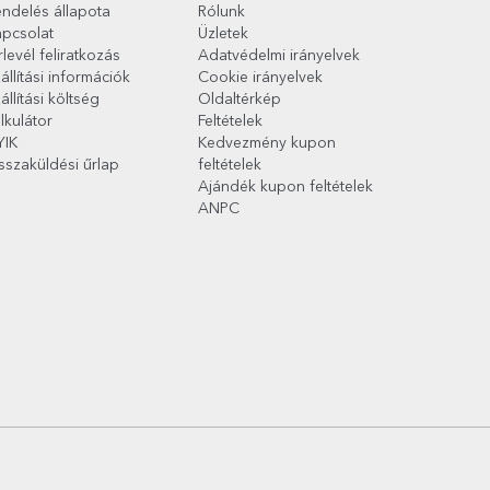
ndelés állapota
Rólunk
pcsolat
Üzletek
rlevél feliratkozás
Adatvédelmi irányelvek
állítási információk
Cookie irányelvek
állítási költség
Oldaltérkép
lkulátor
Feltételek
YIK
Kedvezmény kupon
sszaküldési űrlap
feltételek
Ajándék kupon feltételek
ANPC