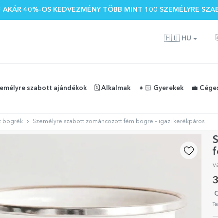
 🌴 AKÁR 40%-OS KEDVEZMÉNY TÖBB MINT 100 SZEMÉLYRE SZA
🇭🇺
HU
zemélyre szabott ajándékok
🗓️ Alkalmak
👧🏻 Gyerekek
💼 Cége
t bögrék
Személyre szabott zománcozott fém bögre – igazi kerékpáros
f
v
3
O
Te