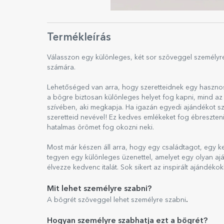
Termékleírás
Válasszon egy különleges, két sor szöveggel személyr
számára.
Lehetőséged van arra, hogy szeretteidnek egy hasznos
a bögre biztosan különleges helyet fog kapni, mind a
szívében, aki megkapja. Ha igazán egyedi ajándékot s
szeretteid nevével! Ez kedves emlékeket fog ébreszteni
hatalmas örömet fog okozni neki.
Most már készen áll arra, hogy egy családtagot, egy 
tegyen egy különleges üzenettel, amelyet egy olyan aj
élvezze kedvenc italát. Sok sikert az inspirált ajándéko
Mit lehet személyre szabni?
.
A bögrét szöveggel lehet személyre szabni
Hogyan személyre szabhatja ezt a bögrét?