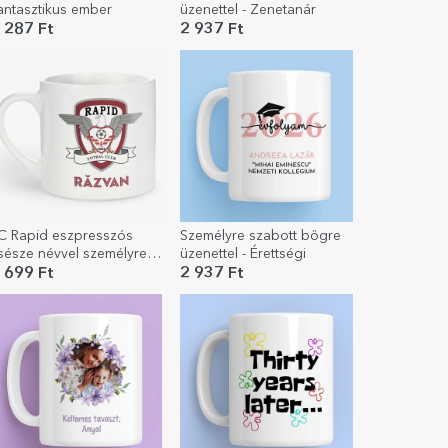
antasztikus ember
üzenettel - Zenetanár
 287 Ft
2 937 Ft
C Rapid eszpresszós
Személyre szabott bögre
sésze névvel személyre
üzenettel - Érettségi
zabva
 699 Ft
2 937 Ft