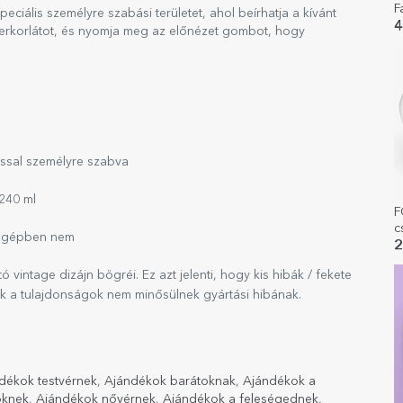
F
eciális személyre szabási területet, ahol beírhatja a kívánt
4
kterkorlátot, és nyomja meg az előnézet gombot, hogy
ssal személyre szabva
240 ml
F
c
ógépben nem
s
2
vintage dizájn bögréi. Ez azt jelenti, hogy kis hibák / fekete
ek a tulajdonságok nem minősülnek gyártási hibának.
dékok testvérnek
,
Ajándékok barátoknak
,
Ajándékok a
öknek
,
Ajándékok nővérnek
,
Ajándékok a feleségednek
,