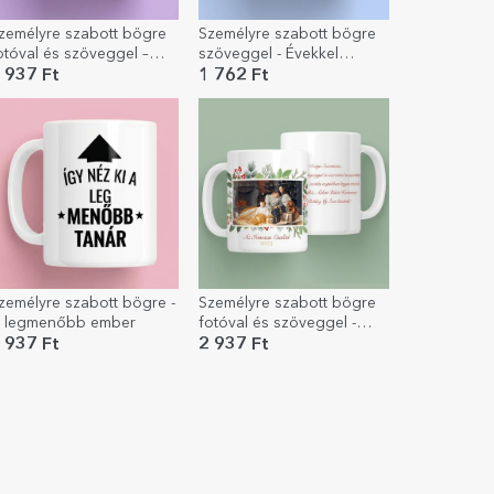
zemélyre szabott bögre
Személyre szabott bögre
otóval és szöveggel –
szöveggel - Évekkel
ellemes tavaszt kívánunk!
később...
 937 Ft
1 762 Ft
zemélyre szabott bögre -
Személyre szabott bögre
 legmenőbb ember
fotóval és szöveggel -
Boldog karácsonyt!
 937 Ft
2 937 Ft