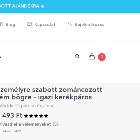
BOTT AJÁNDÉKRA ☀️
Blog
Kapcsolat
Bejelentkezés
s
0
Személyre szabott zománcozott
ém bögre – igazi kerékpáros
alódi kerékpárost rögzíteni
 493 Ft
lvasd el a véleményeket (
3
)
rmékkód: 7429