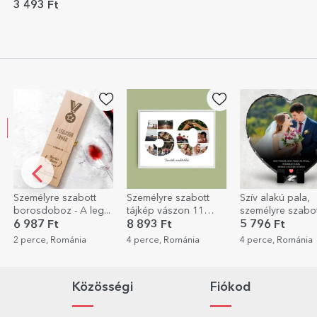
bögre – igazi
3 493 Ft
kerékpáros
EXKL
szabott
Személyre szabott
Szív alakú pala,
Szemé
 - A leg...
tájkép vászon 11
személyre szabott
asztal
fotóval, 50-es
üzenettel és fotóval -
portr
8 893 Ft
5 796 Ft
4 76
modellszámmal és
Szív
ománia
4 perce, Románia
4 perce, Románia
5 per
szöveges üzenettel
Közösségi
Fiókod