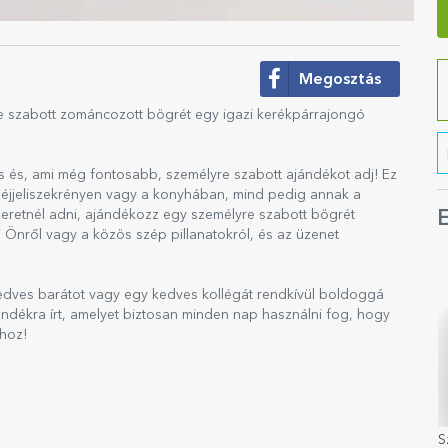
Megosztás
e szabott zománcozott bögrét egy igazi kerékpárrajongó
 és, ami még fontosabb, személyre szabott ajándékot adj! Ez
z éjjeliszekrényen vagy a konyhában, mind pedig annak a
zeretnél adni, ajándékozz egy személyre szabott bögrét
E
 Önről vagy a közös szép pillanatokról, és az üzenet
kedves barátot vagy egy kedves kollégát rendkívül boldoggá
ándékra írt, amelyet biztosan minden nap használni fog, hogy
khoz!
S