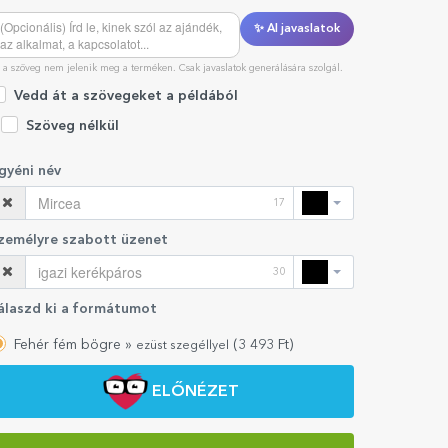
✨ AI javaslatok
 a szöveg nem jelenik meg a terméken. Csak javaslatok generálására szolgál.
Vedd át a szövegeket a példából
Szöveg nélkül
gyéni név
17
zemélyre szabott üzenet
30
álaszd ki a formátumot
Fehér fém bögre »
(
3 493
Ft)
ezüst szegéllyel
ELŐNÉZET