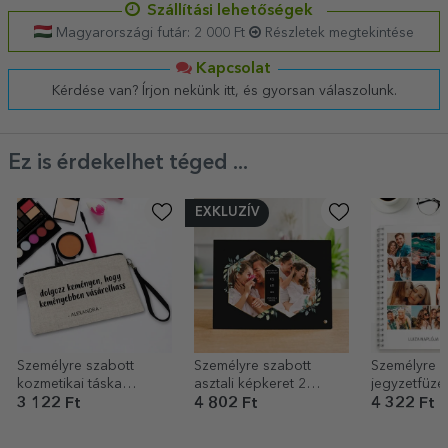
Szállítási lehetőségek
Magyarországi futár: 2 000 Ft
Részletek megtekintése
Kapcsolat
Kérdése van? Írjon nekünk itt, és gyorsan válaszolunk.
Ez is érdekelhet téged ...
EXKLUZÍV
Személyre szabott
Személyre szabott
Személyre s
kozmetikai táska
asztali képkeret 2
jegyzetfüzet
szöveggel
fotóval és szöveggel –
és szövegge
3 122 Ft
4 802 Ft
4 322 Ft
Save the Date
barátok