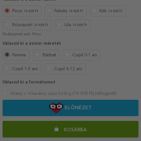
Piros
Fekete
Kék
14 408 Ft
14 408 Ft
14 408 Ft
Rózsaszín
Lila
14 408 Ft
14 408 Ft
Kiválasztott szín:
Piros
Válaszd ki a zsinór méretét
Femeie
Bărbat
Copil 0-1 an
Copil 1-5 ani
Copil 6-12 ani
Válaszd ki a formátumot
Arany »
(
14 408
Ft) (elfogyott)
14 karátos, súlya 0,295 g
ELŐNÉZET
KOSÁRBA