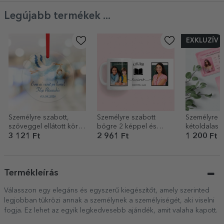
Legújabb termékek ...
EXKLUZÍV
Személyre szabott,
Személyre szabott
Személyre s
szöveggel ellátott kör
bögre 2 képpel és
kétoldalas 
alakú dísz – Üdvözöljük
szöveggel
kártya fotóv
3 121 Ft
2 961 Ft
1 200 Ft
a világon!
szöveggel 
Princess
Termékleírás
Válasszon egy elegáns és egyszerű kiegészítőt, amely szerinted
legjobban tükrözi annak a személynek a személyiségét, aki viselni
fogja. Ez lehet az egyik legkedvesebb ajándék, amit valaha kapott.