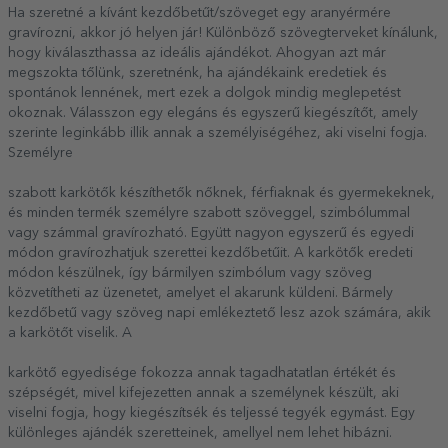
Ha szeretné a kívánt kezdőbetűt/szöveget egy aranyérmére
gravírozni, akkor jó helyen jár! Különböző szövegterveket kínálunk,
hogy kiválaszthassa az ideális ajándékot. Ahogyan azt már
megszokta tőlünk, szeretnénk, ha ajándékaink eredetiek és
spontánok lennének, mert ezek a dolgok mindig meglepetést
okoznak. Válasszon egy elegáns és egyszerű kiegészítőt, amely
szerinte leginkább illik annak a személyiségéhez, aki viselni fogja.
Személyre
szabott karkötők készíthetők nőknek, férfiaknak és gyermekeknek,
és minden termék személyre szabott szöveggel, szimbólummal
vagy számmal gravírozható. Együtt nagyon egyszerű és egyedi
módon gravírozhatjuk szerettei kezdőbetűit. A karkötők eredeti
módon készülnek, így bármilyen szimbólum vagy szöveg
közvetítheti az üzenetet, amelyet el akarunk küldeni. Bármely
kezdőbetű vagy szöveg napi emlékeztető lesz azok számára, akik
a karkötőt viselik. A
karkötő egyedisége fokozza annak tagadhatatlan értékét és
szépségét, mivel kifejezetten annak a személynek készült, aki
viselni fogja, hogy kiegészítsék és teljessé tegyék egymást. Egy
különleges ajándék szeretteinek, amellyel nem lehet hibázni.