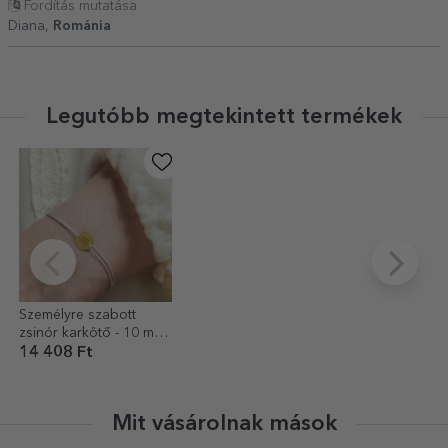
Fordítás mutatása
Diana,
Románia
Legutóbb megtekintett termékek
Személyre szabott
zsinór karkötő - 10 mm-
es gyöngy - 14 karátos
14 408 Ft
arany - kezdőbetűs
modell
Mit vásárolnak mások