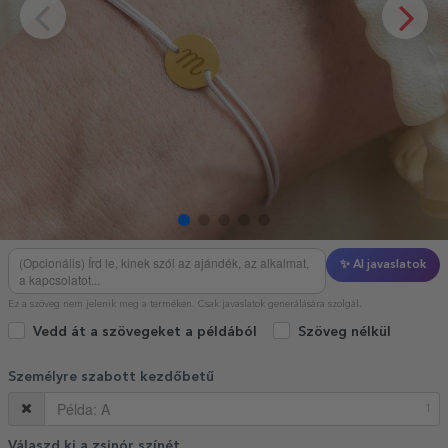
✨ AI javaslatok
Ez a szöveg nem jelenik meg a terméken. Csak javaslatok generálására szolgál.
Vedd át a szövegeket a példából
Szöveg nélkül
Személyre szabott kezdőbetű
1
Válaszd ki a zsinór színét