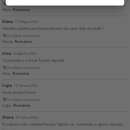
Fordítás mutatása
Nicu,
Románia
Elena
17 Május 2026
Felicitări pentru profesionalismul de care dați dovadă !
Fordítás mutatása
Elena,
Románia
Irina
06 Április 2026
Comanda s a livrat foarte repede.
Fordítás mutatása
Irina,
Románia
Ligia
15 Június 2026
Aveti preturi bune
Fordítás mutatása
Ligia,
Románia
Diana
09 Július 2026
Produsul este calitativ.Preciez faptul ca, comanda a ajuns repede.