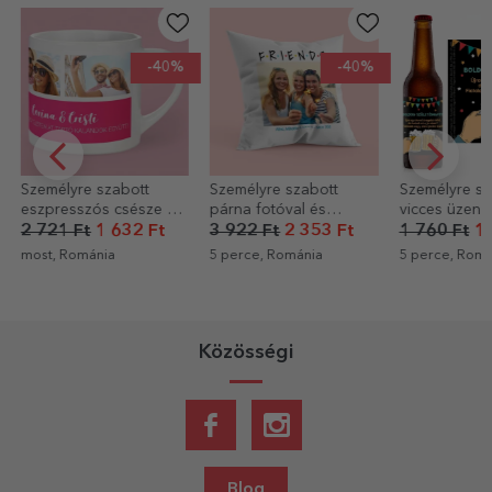
-40%
-40%
Személyre szabott
Személyre szabott
Személyre sz
eszpresszós csésze 3
párna fotóval és
vicces üzenet
fotóval és szöveggel
üzenettel – FRIENDS
Boldog szüle
2 721 Ft
1 632 Ft
3 922 Ft
2 353 Ft
1 760 Ft
1 
most, Románia
5 perce, Románia
5 perce, Romá
Közösségi
Blog