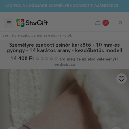
EZD FEL A LEGÚJABB SZEMÉLYRE SZABOTT AJÁNDÉKOKAT!
0
Személyre szabott arany és ezüst karkötők
Személyre szabott zsinór karkötő - 10 mm-es
gyöngy - 14 karátos arany - kezdőbetűs modell
14 408 Ft
Írd meg te az első véleményt!
Termékkód: 9625