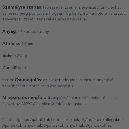
Személyre szabás
: fedezze fel zseniális
előnézeti
funkciónkat,
és nézze meg pontosan, hogyan fog kinézni a karkötő a választott
szöveggel, zsinór színével és anyag típusával.
Anyag
: 14 karátos arany
Átmérő
: 10 mm
Súly
: 0,295 g
Zár
: állítható
Csomagolás
zsinór
: az ékszert elegáns, prémium anyagból
készült fekete borítékban csomagoljuk.
Minőség és megfelelőség
: Az általunk értékesített összes
ékszer az ANPC által ellenőrzött és tanúsított.
Lásd még más
Ajándékok tinédzsereknek
,
Ajándékok kollégáknak
,
Ajándékok lányoknak
,
Ajándékok lányoknak
,
Ajándékok az