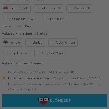
Piros
Fekete
Kék
7 124 Ft
7 124 Ft
7 124 Ft
Rózsaszín
Lila
7 124 Ft
7 124 Ft
Kiválasztott szín:
Piros
Válaszd ki a zsinór méretét
Femeie
Bărbat
Copil 0-1 an
Copil 1-5 ani
Copil 6-12 ani
Válaszd ki a formátumot
Ezüst »
(
7 124
Ft) (elfogyott)
925, súly 0,24 g
Ezüstözött, sárga arannyal »
(
7 924
Ft)
24 karátos, súlya 0,24 g
Ezüstözött, rózsaarany bevonattal »
(
8
18 karátos, súlya 0,24 g
405
Ft) (elfogyott)
ELŐNÉZET