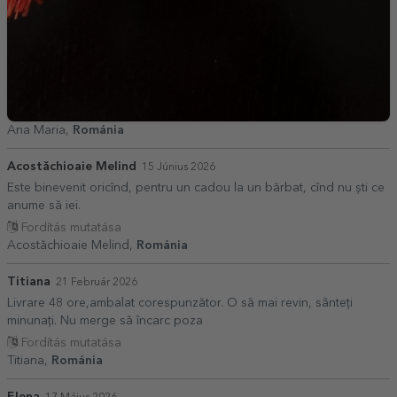
Ana Maria,
Románia
Acostăchioaie Melind
15 Június 2026
Este binevenit oricînd, pentru un cadou la un bărbat, cînd nu ști ce
anume să iei.
Fordítás mutatása
Acostăchioaie Melind,
Románia
Titiana
21 Február 2026
Livrare 48 ore,ambalat corespunzător. O să mai revin, sânteți
minunați. Nu merge să încarc poza
Fordítás mutatása
Titiana,
Románia