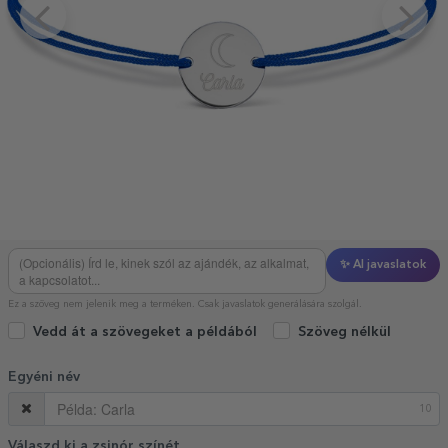
✨ AI javaslatok
Ez a szöveg nem jelenik meg a terméken. Csak javaslatok generálására szolgál.
Vedd át a szövegeket a példából
Szöveg nélkül
Egyéni név
10
Válaszd ki a zsinór színét