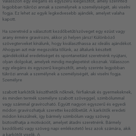
Válasszon egy elegáns és egyszerű kiegészítőt, amely szerinted
legjobban tükrözi annak a személynek a személyiségét, aki viselni
fogja. Ez lehet az egyik legkedvesebb ajándék, amelyet valaha
kapott.
Ha szeretnéd a választott kezdőbetűt/szöveget egy ezüst vagy
arany érmére gravírozni, akkor jó helyen jársz! Különböző
szövegterveket kínálunk, hogy kiválaszthassa az ideális ajándékot.
Ahogyan azt már megszokta tőlünk, az általunk készített
ajándékokkal eredetiséget és spontaneitást szeretnénk nyújtani,
olyan dolgokat, amelyek mindig meglepetést okoznak. Válasszon
egy elegáns és egyszerű kiegészítőt, amely szerinte legjobban
tükrözi annak a személynek a személyiségét, aki viselni fogja.
Személyre
szabott karkötők készíthetők nőknek, férfiaknak és gyermekeknek,
és minden termék személyre szabott szöveggel, szimbólummal
vagy számmal gravírozható. Együtt nagyon egyszerű és egyedi
módon gravírozhatjuk szerettei kezdőbetűit. A karkötők eredeti
módon készülnek, így bármely szimbólum vagy szöveg
biztosíthatja a motivációt, amelyet átadni szeretnénk. Bármely
kezdőbetű vagy szöveg napi emlékeztető lesz azok számára, akik
a karkötőt viselik. A