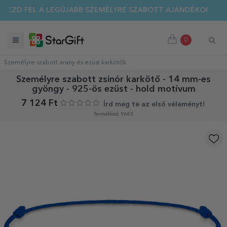
ZD FEL A LEGÚJABB SZEMÉLYRE SZABOTT AJÁNDÉKOKAT!
0
Személyre szabott arany és ezüst karkötők
Személyre szabott zsinór karkötő - 14 mm-es
gyöngy - 925-ös ezüst - hold motívum
7 124 Ft
Írd meg te az első véleményt!
Termékkód: 9665