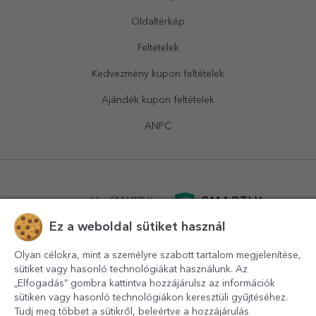
Oldaltérkép
Feltételek
Kedvezmény kupon feltételek
Ajándék kupon feltételek
ANPC
powered by
SMARTLY.ro
Ez a weboldal sütiket használ
logistics by
APACARGO.com
Olyan célokra, mint a személyre szabott tartalom megjelenítése,
sütiket vagy hasonló technológiákat használunk. Az
„Elfogadás” gombra kattintva hozzájárulsz az információk
sütiken vagy hasonló technológiákon keresztüli gyűjtéséhez.
Tudj meg többet a sütikről, beleértve a hozzájárulás