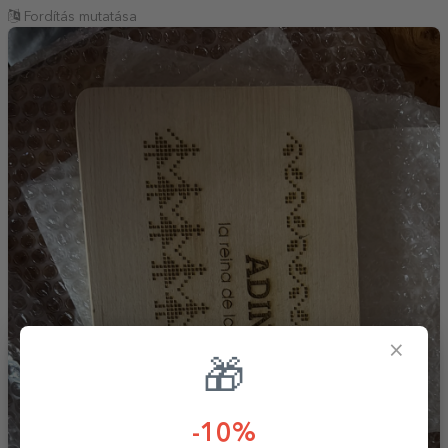
Fordítás mutatása
×
🎁
-10%