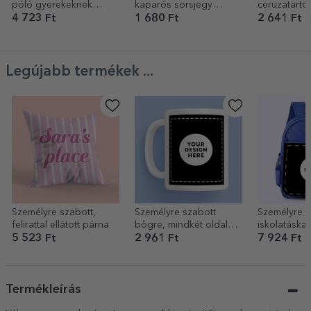
póló gyerekeknek
kaparós sorsjegy
ceruzatartó 
szöveggel - Rapid
üzenettel gyerekeknek -
Képregénye
4 723 Ft
1 680 Ft
2 641 Ft
medve
Születésnap
Legújabb termékek ...
Személyre szabott,
Személyre szabott
Személyre s
felirattal ellátott párna
bögre, mindkét oldalán
iskolatáska 
a saját grafikáddal
grafikáddal
5 523 Ft
2 961 Ft
7 924 Ft
Termékleírás