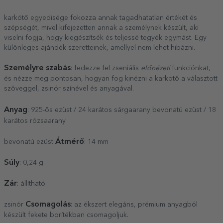
karkötő egyedisége fokozza annak tagadhatatlan értékét és
szépségét, mivel kifejezetten annak a személynek készült, aki
viselni fogja, hogy kiegészítsék és teljessé tegyék egymást. Egy
különleges ajándék szeretteinek, amellyel nem lehet hibázni.
Személyre szabás
: fedezze fel zseniális
előnézeti
funkciónkat,
és nézze meg pontosan, hogyan fog kinézni a karkötő a választott
szöveggel, zsinór színével és anyagával.
Anyag
: 925-ös ezüst / 24 karátos sárgaarany bevonatú ezüst / 18
karátos rózsaarany
Átmérő
bevonatú ezüst
: 14 mm
Súly
: 0,24 g
Zár
: állítható
Csomagolás
zsinór
: az ékszert elegáns, prémium anyagból
készült fekete borítékban csomagoljuk.