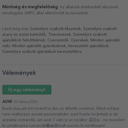
Minőség és megfelelőség
: Az általunk értékesített ékszerek
mindegyike ANPC által ellenőrzött és tanúsított.
Lásd még más
Személyre szabott ékszerek
,
Személyre szabott
arany és ezüst karkötők
,
Tizenévesek
,
Személyre szabott
ajándékok felnőtteknek
,
Csecsemők
,
Gyerekek
,
Minden ajándék
neki
,
Minden ajándék gyerekeknek
,
Keresztelői ajándékok
,
Személyre szabott ajándékok keresztelőkre
.
Vélemények
Írj egy véleményt
ADM
23 Június 2026
Bună ziua,am tot revenit la dvs cu diferite comenzi, felicit echipa
care realizeaza aceste personalizări, sunt foarte încântată și de
aceasta comandă, am avut 3 căni și un tocător 👏🏻și... ne revedem
la următoarea comandă😁🙏🏼mult succes în continuare!