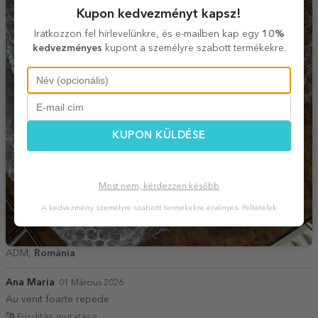
Kupon kedvezményt kapsz!
Iratkozzon fel hírlevelünkre, és e-mailben kap egy
10%
kedvezményes
kupont a személyre szabott termékekre.
KUPON KÜLDÉSE
Most nem, kérdezzen később
A kedvezmény személyre szabott termékekre érvényes.
Feltételek
ADM,
Románia
Ana Maria
01 Március 2026
Au venit foarte repede
Fordítás mutatása