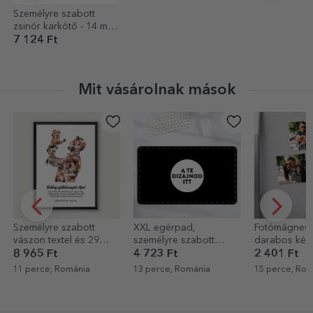
Személyre szabott
zsinór karkötő - 14 mm-
es gyöngy - 925-ös
7 124 Ft
ezüst - hold motívum
Mit vásárolnak mások
XXL egérpad,
Fotómágnesek - 12
Személyre sz
személyre szabott
darabos készlet, 6x6
festmény szö
grafikával
cm
Csillagtérké
4 723 Ft
2 401 Ft
8 965 Ft
13 perce, Románia
15 perce, Románia
19 perce, Ro