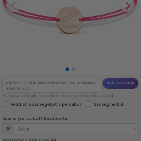
✨ AI javaslatok
Ez a szöveg nem jelenik meg a terméken. Csak javaslatok generálására szolgál.
Vedd át a szövegeket a példából
Szöveg nélkül
Személyre szabott kezdőbetű
10
Válaszd ki a zsinór színét