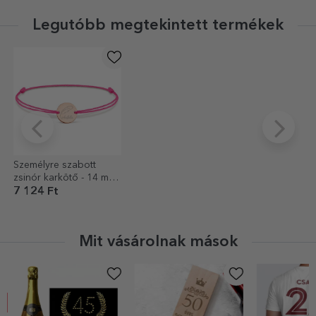
Legutóbb megtekintett termékek
Személyre szabott
zsinór karkötő - 14 mm-
es gyöngy - 925-ös
7 124 Ft
ezüst - tollas mintázat
Mit vásárolnak mások