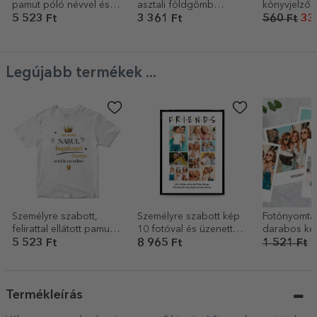
pamut póló névvel és
asztali földgömb
könyvjelző 
állatöv jelével - Vízöntő
fotóval és szöveggel -
Még egy ita
5 523 Ft
3 361 Ft
560 Ft
336
Valentin-nap
Legújabb termékek ...
Személyre szabott,
Személyre szabott kép
Fotónyomtat
felirattal ellátott pamut
10 fotóval és üzenettel
darabos kés
póló – A gazdag orr
– Friends
cm-es polar
5 523 Ft
8 965 Ft
1 521 Ft
9
méretben
Termékleírás