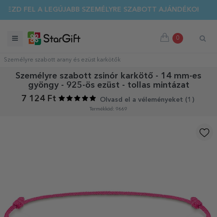
DEZD FEL A LEGÚJABB SZEMÉLYRE SZABOTT AJÁNDÉKOKAT!
0
Személyre szabott arany és ezüst karkötők
Személyre szabott zsinór karkötő - 14 mm-es
gyöngy - 925-ös ezüst - tollas mintázat
7 124 Ft
Olvasd el a véleményeket (
1
)
Termékkód: 9669