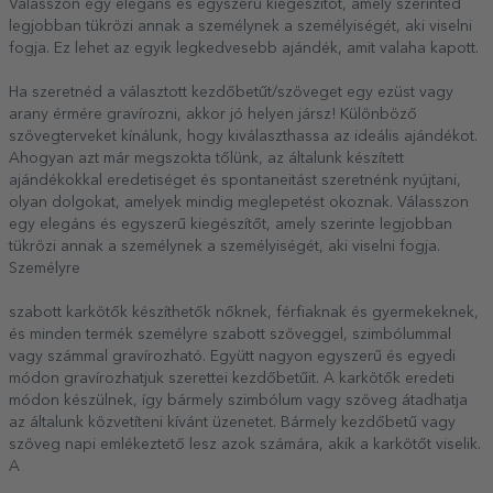
Válasszon egy elegáns és egyszerű kiegészítőt, amely szerinted
legjobban tükrözi annak a személynek a személyiségét, aki viselni
fogja. Ez lehet az egyik legkedvesebb ajándék, amit valaha kapott.
Ha szeretnéd a választott kezdőbetűt/szöveget egy ezüst vagy
arany érmére gravírozni, akkor jó helyen jársz! Különböző
szövegterveket kínálunk, hogy kiválaszthassa az ideális ajándékot.
Ahogyan azt már megszokta tőlünk, az általunk készített
ajándékokkal eredetiséget és spontaneitást szeretnénk nyújtani,
olyan dolgokat, amelyek mindig meglepetést okoznak. Válasszon
egy elegáns és egyszerű kiegészítőt, amely szerinte legjobban
tükrözi annak a személynek a személyiségét, aki viselni fogja.
Személyre
szabott karkötők készíthetők nőknek, férfiaknak és gyermekeknek,
és minden termék személyre szabott szöveggel, szimbólummal
vagy számmal gravírozható. Együtt nagyon egyszerű és egyedi
módon gravírozhatjuk szerettei kezdőbetűit. A karkötők eredeti
módon készülnek, így bármely szimbólum vagy szöveg átadhatja
az általunk közvetíteni kívánt üzenetet. Bármely kezdőbetű vagy
szöveg napi emlékeztető lesz azok számára, akik a karkötőt viselik.
A