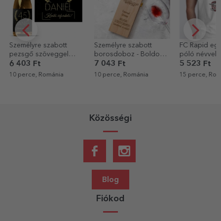
Személyre szabott
Személyre szabott
FC Rapid eg
pezsgő szöveggel
borosdoboz - Boldog
póló névvel 
születésnapokra -
születésnapot!
6 403 Ft
7 043 Ft
5 523 Ft
Arany
10 perce, Románia
10 perce, Románia
15 perce, Rom
Közösségi
Blog
Fiókod