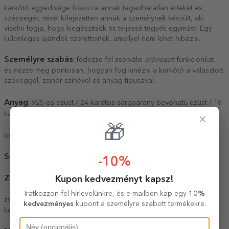
karkötő egyedisége fokozza annak tagadhatatlan értékét és
szépségét, mivel kifejezetten annak a személynek készült, aki
viselni fogja, hogy kiegészítsék és teljessé tegyék egymást. Egy
különleges ajándék szeretteinek, amellyel nem lehet hibázni.
Személyre szabás
: fedezze fel zseniális
előnézeti
funkciónkat,
és nézze meg pontosan, hogyan fog kinézni a karkötő a választott
szöveggel, zsinór színével és anyag típusával.
Anyag
: 925-ös ezüst / 24 karátos sárgaarany bevonatú ezüst / 18
karátos rózsaarany
×
🎁
Átmérő
bevonatú ezüst
: 14 mm
Súly
: 0,24 g
-10%
Zár
Kupon kedvezményt kapsz!
: állítható
Iratkozzon fel hírlevelünkre, és e-mailben kap egy
10%
Csomagolás
zsinór
: az ékszert elegáns, prémium anyagból
kedvezményes
kupont a személyre szabott termékekre.
készült fekete borítékban csomagoljuk.