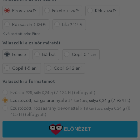
Piros
Fekete
Kék
7 124 Ft
7 124 Ft
7 124 Ft
Rózsaszín
Lila
7 124 Ft
7 124 Ft
Kiválasztott szín:
Piros
Válaszd ki a zsinór méretét
Femeie
Bărbat
Copil 0-1 an
Copil 1-5 ani
Copil 6-12 ani
Válaszd ki a formátumot
Ezüst »
(
7 124
Ft) (elfogyott)
925, súly 0,24 g
Ezüstözött, sárga arannyal »
(
7 924
Ft)
24 karátos, súlya 0,24 g
Ezüstözött, rózsaarany bevonattal »
(
8
18 karátos, súlya 0,24 g
405
Ft) (elfogyott)
ELŐNÉZET