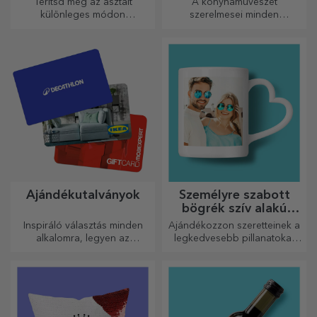
Terítsd meg az asztalt
A konyhaművészet
különleges módon
szerelmesei minden
tányértartókkal. Személyre
dicséretet megérdemelnek. A
szabhatók üzenettel vagy az
palack alakú aprítók
asztalnál ülők nevével.
tökéletesek a kész ételek
tálalásához.
Ajándékutalványok
Személyre szabott
bögrék szív alakú
fogantyúval
Inspiráló választás minden
Ajándékozzon szeretteinek a
alkalomra, legyen az
legkedvesebb pillanatokat
születésnap, ünnepnap vagy
személyre szabott, szív alakú
más különleges pillanat.
fülű bögrékkel.