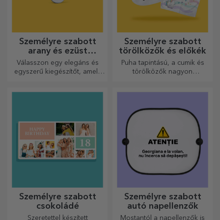
Személyre szabott
Személyre szabott
arany és ezüst
törölközők és előkék
karkötők
Válasszon egy elegáns és
Puha tapintású, a cumik és
egyszerű kiegészítőt, amely
törölközők nagyon
szerinted legjobban tükrözi
hasznosak és tökéletesek,
annak a személynek a
hogy bárhová magaddal
személyiségét, aki viselni
vihesd őket!
fogja.
Személyre szabott
Személyre szabott
csokoládé
autó napellenzők
Szeretettel készített
Mostantól a napellenzők is