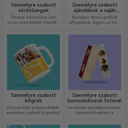
Személyre szabott
Személyre szabott
sörösüvegek
ajándékok a saját
grafikáiddal
Élvezze a kézműves sört
Bármilyen típusú grafikát
vicces üzenetekkel, képekkel
elfogadunk, legyen az fotó,
vagy mintákkal, amelyek
szöveg vagy mindkettő. :)
minden évszakra tökéletesen
Most már megkaphatja a
illenek.
kívánt ajándékot!
Személyre szabott
Személyre szabott
bögrék
borosdobozok fotóval
Élvezze italát a legeredetibb,
Ha eredeti ajándékot keresel,
személyre szabott bögrékkel.
mostantól kapható a
fotókkal/üzenettel ellátott
borosdoboz, amely kiváló