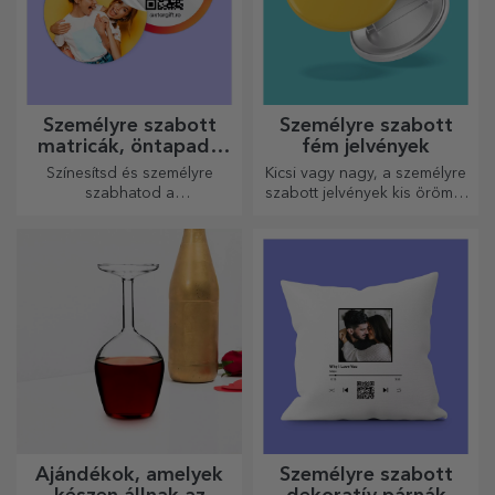
Személyre szabott
Személyre szabott
matricák, öntapadó
fém jelvények
címkék
Színesítsd és személyre
Kicsi vagy nagy, a személyre
szabhatod a
szabott jelvények kis örömöt
jegyzetfüzeteidet és
okozhatnak, ha személyre
naplóidat.
szabottak. Egy tárgy, amely
szerencsét, mosolyt és
jókedvet hoz!
Ajándékok, amelyek
Személyre szabott