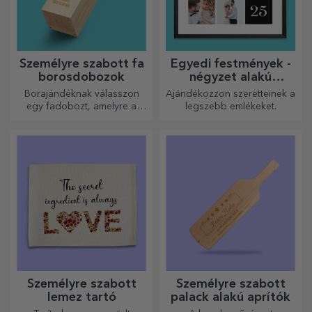
Személyre szabott fa
Egyedi festmények -
borosdobozok
négyzet alakú
formátum
Borajándéknak válasszon
Ajándékozzon szeretteinek a
egy fadobozt, amelyre a
legszebb emlékeket.
legkülönlegesebb üzeneteket
gravírozták.
Személyre szabott
Személyre szabott
lemez tartó
palack alakú aprítók