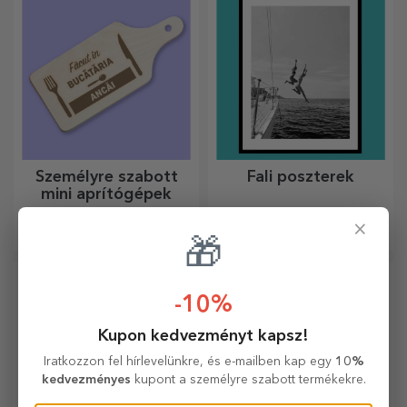
elkészítéséhez.
Személyre szabott
Fali poszterek
mini aprítógépek
Kis ötletek, nagy eredmények!
Fedezze fel faliposzter-
×
A legkreatívabb
kollekciónkat, amelyeket
🎁
aprítógépekkel készülnek a
professzionális
legfinomabb ételek, válassza
nyomtatásúak, hogy
ki a legmegfelelőbbet!
bármilyen teret átalakítsanak.
Modern dizájn, élénk színek
-10%
és prémium minőség –
tökéletesek ahhoz, hogy
Kupon kedvezményt kapsz!
személyiséget adjanak
Iratkozzon fel hírlevelünkre, és e-mailben kap egy
10%
otthonának, irodájának vagy
kedvezményes
kupont a személyre szabott termékekre.
stúdiójának.