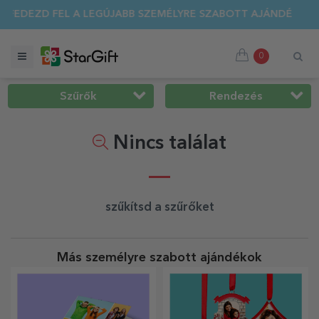
ÁS 🌴 AKÁR 40%-OS KEDVEZMÉNY TÖBB MINT 100 SZEMÉLYRE 
0
Szűrők
Rendezés
Nincs találat
szűkítsd a szűrőket
Más személyre szabott ajándékok