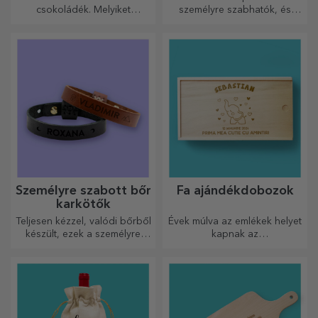
csokoládék. Melyiket
személyre szabhatók, és
választja?
ideálisak az autóban
uralkodó hő minimalizálására.
Személyre szabott bőr
Fa ajándékdobozok
karkötők
Teljesen kézzel, valódi bőrből
Évek múlva az emlékek helyet
készült, ezek a személyre
kapnak az
szabott karkötők mind neki,
ajándékdobozokban.
mind neki alkalmasak.
Személyre szabhatod őket a
legeredetibb üzenettel.