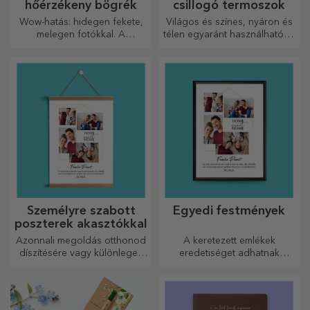
hőérzékeny bögrék
csillogó termoszok
Wow-hatás: hidegen fekete,
Világos és színes, nyáron és
melegen fotókkal. A
télen egyaránt használható, a
hőérzékeny bögre
termoszok könnyen
különleges ajándék bárkinek.
személyre szabhatók és
bárhová magaddal viheted
őket!
Személyre szabott
Egyedi festmények
poszterek akasztókkal
Azonnali megoldás otthonod
A keretezett emlékek
díszítésére vagy különleges
eredetiséget adhatnak
ajándék szeretteidnek!
otthonának, személyre
szabhatják festményeit és
megalkothatják saját
történetét!