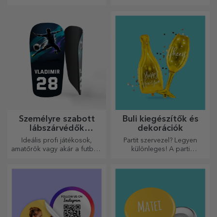
pólóval, a neveddel vagy
Válasszon olyanokat, amelyek
fotóddal, ez lehet a
QR-kóddal és hozzáadott
kedvenced!
linkkel rendelkeznek, hogy a
legegyedibb reakciókat
váltsa ki!
Személyre szabott
Buli kiegészítők és
lábszárvédők
dekorációk
futballhoz
Ideális profi játékosok,
Partit szervezel? Legyen
amatőrök vagy akár a futballt
különleges! A parti
szerető gyermekek számára
kiegészítők és dekorációk
is.
célja, hogy felvidítsák a
hangulatot.