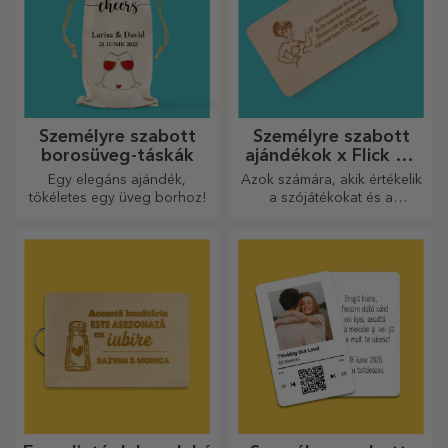
Személyre szabott
Személyre szabott
borosüveg-táskák
ajándékok x Flick Mr
Rima
Egy elegáns ajándék,
Azok számára, akik értékelik
tökéletes egy üveg borhoz!
a szójátékokat és a
jelentőségteljes rímeket.