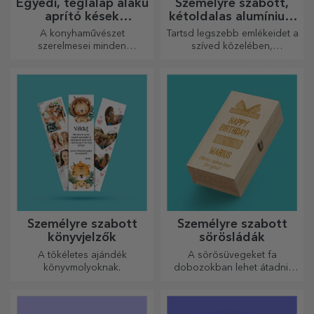
Egyedi, téglalap alakú
Személyre szabott,
aprító kések
kétoldalas alumínium
fogantyúval
kártyák
A konyhaművészet
Tartsd legszebb emlékeidet a
szerelmesei minden
szíved közelében,
dicséretet megérdemelnek,
szeretteiddel együtt.
ezért az ízletes ételek a
legkreatívabb aprítókkal
készülnek. Válassza ki a
megfelelőt!
Személyre szabott
Személyre szabott
könyvjelzők
sörösládák
A tökéletes ajándék
A sörösüvegeket fa
könyvmolyoknak.
dobozokban lehet átadni,
amelyekre a címzett nevét és
egy személyre szóló üzenetet
lehet gravírozni.