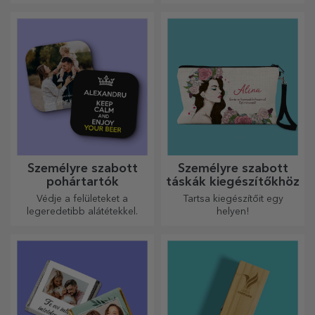
személyre szabott
termékekből álló kollekciót
képkereteket!
készítettünk, a Rapid
hivatalos licencével, a fehér-
lila csapat
együttműködésével.
Személyre szabott
Személyre szabott
pohártartók
táskák kiegészítőkhöz
Védje a felületeket a
Tartsa kiegészítőit egy
legeredetibb alátétekkel.
helyen!