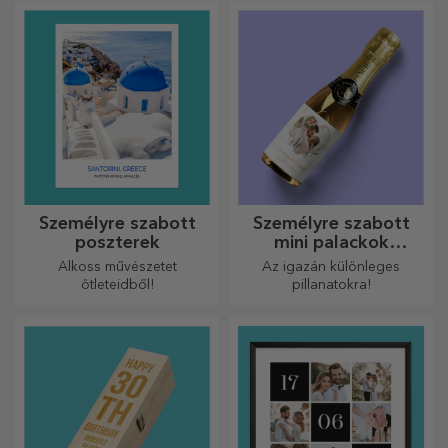
szeretteidnek, és meglepni
őket bármilyen alkalomra.
Személyre szabott
Személyre szabott
poszterek
mini palackok
pezsgővel
Alkoss művészetet
Az igazán különleges
ötleteidből!
pillanatokra!