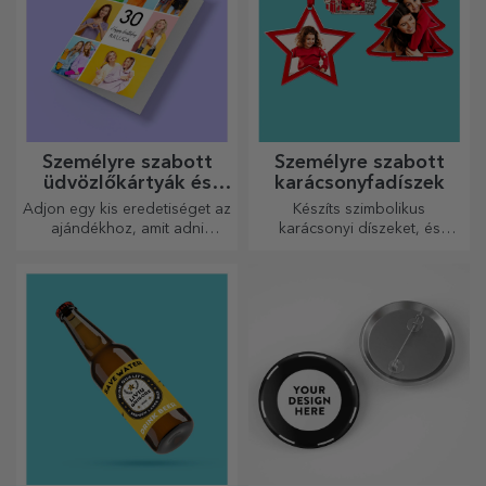
Személyre szabott
Személyre szabott
üdvözlőkártyák és
karácsonyfadíszek
képeslapok
Adjon egy kis eredetiséget az
Készíts szimbolikus
ajándékhoz, amit adni
karácsonyi díszeket, és
szeretne. Töltse ki az
ajándékozd meg szeretteidet!
ajándékot egy személyre
szabott kártyával vagy
üdvözlőkártyával.