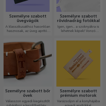
Személyre szabott
Személyre szabott
üvegvágók
rövidnadrág fotókkal
A klasszikusakhoz hasonlóan
Igen, igen... a szoknyákra is
hasznosak, az üveg aprítók
lehetnek képek! Vonzó
egyedi kialakításúak, könnyen
kollekció eredeti
tisztíthatók és tárolhatók, és
szoknyákból.
személyes hangulatot
kölcsönöznek a konyhának.
Személyre szabott bőr
Személyre szabott
övek
prémium motorok
Válasszon egyedi kiegészítőt
Varázsoljon el a konyhájába
ruhájához a kezdőbetűjével
egyedi aprítókkal.