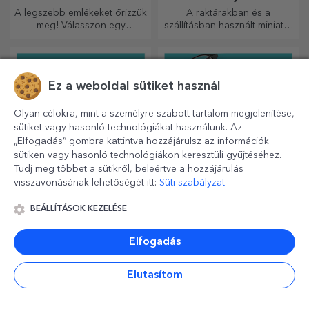
A legszebb emlékeket őrizzük
A raktárakban és a
meg! Válasszon egy
szállításban használt miniatűr
ajándékot, amely érzelmeket
raklapok mintájára készült,
kelt!
hiteles megjelenést biztosít.
Ez a weboldal sütiket használ
Olyan célokra, mint a személyre szabott tartalom megjelenítése,
sütiket vagy hasonló technológiákat használunk. Az
„Elfogadás” gombra kattintva hozzájárulsz az információk
sütiken vagy hasonló technológiákon keresztüli gyűjtéséhez.
Tudj meg többet a sütikről, beleértve a hozzájárulás
visszavonásának lehetőségét itt:
Süti szabályzat
Személyre szabott bőr
Egyedi tisztító
BEÁLLÍTÁSOK KEZELÉSE
pénztárcák
kendők képernyőkhöz
és szemüvegekhez
Elengedhetetlen, klasszikus
Tökéletes, hogy mindig
Elfogadás
kiegészítő, tökéletes minden
kéznél legyen, vagy hogy
férfi számára!
gondoskodó ajándékként
adja át szeretteinek.
Elutasítom