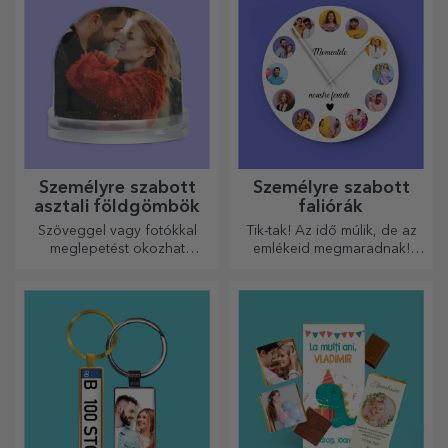
Személyre szabott
Személyre szabott
asztali földgömbök
faliórák
Szöveggel vagy fotókkal
Tik-tak! Az idő múlik, de az
meglepetést okozhat
emlékeid megmaradnak!
szeretteinek egy különleges
Rendezze el pillanatait
irodai kiegészítővel.
néhány képen, és a
legkülönlegesebb órája lesz!