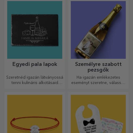
legfinomabb ételekhez.
Egyedi pala lapok
Személyre szabott
pezsgők
Szeretnéd igazán látványossá
Ha igazán emlékezetes
tenni kulináris alkotásaid
eseményt szeretne, válassza
tálalását? Válassz pala
a pezsgő címkéjének
tányérokat, és alkoss saját
személyre szabását, és
dizájnt!
élvezze a pillanatot a
legteljesebb mértékben!