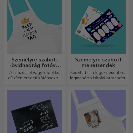
ajándéknak bizonyul!
Személyre szabott
Személyre szabott
rövidnadrág fotóval
menetrendek
vagy hímzéssel
A hímzéssel vagy képekkel
Készítsd el a legszínesebb és
díszített eredeti kötényekből
legmenőbb iskolai órarendet!
álló vonzó kollekció tökéletes
ajándék a főzés
szerelmeseinek.