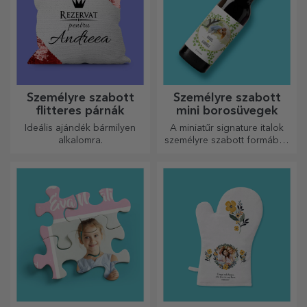
Személyre szabott
Személyre szabott
flitteres párnák
mini borosüvegek
Ideális ajándék bármilyen
A miniatűr signature italok
alkalomra.
személyre szabott formában
egy kis szerelmet és érzelmet
csempésznek az életbe.