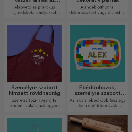
készen állnak az
dekoratív párnák
átadásra
Alapvető és praktikus
Ajándék otthonra,
ajándékok, amelyekkel
dekorációként vagy öleléshez
meglepetést okozhat
– a személyre szabott párnák
szeretteinek! Válasszon
minden alkalomra
prémium ajándékokat gyors
tökéletesek.
szállítással, bármilyen
alkalomra!
Személyre szabott
Ebéddobozok,
hímzett rövidnadrág
személyre szabott
casserole-ok
Szeretsz főzni? Ajánlj fel
Az iskolai ebéd jobb lesz egy
minden szakácsnak egyedi,
ilyen ebéddobozzal.
hímzéssel ellátott kötényt!
Személyre szabhatod, és
felkészítheted a kicsidet az új
napra!