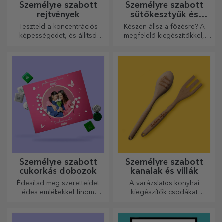
Személyre szabott
Személyre szabott
rejtvények
sütőkesztyűk és
konyhai kiegészítők
Teszteld a koncentrációs
Készen állsz a főzésre? A
képességedet, és állítsd
megfelelő kiegészítőkkel,
össze a személyre szabott
sütő kesztyűkkel és
kirakós játék képét a kedvenc
edényfogókkal könnyebbé
fotóidból.
válik a konyhában végzett
munkád.
Személyre szabott
Személyre szabott
cukorkás dobozok
kanalak és villák
Édesítsd meg szeretteidet
A varázslatos konyhai
édes emlékekkel finom
kiegészítők csodákat
édességekből álló
művelnek! A villák és kanalak
dobozokban!
remek csapatot alkotnak a
legkifinomultabb receptek