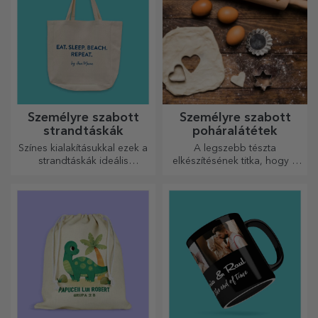
Személyre szabott
Személyre szabott
strandtáskák
poháralátétek
Színes kialakításukkal ezek a
A legszebb tészta
strandtáskák ideális
elkészítésének titka, hogy a
ajándékok lehetnek
varázslatos sodrófáinkat
szeretteidnek, vagy akár új
használja. A piték isteni
kiegészítők a
finomságúak lesznek!
táskagyűjteményedben.