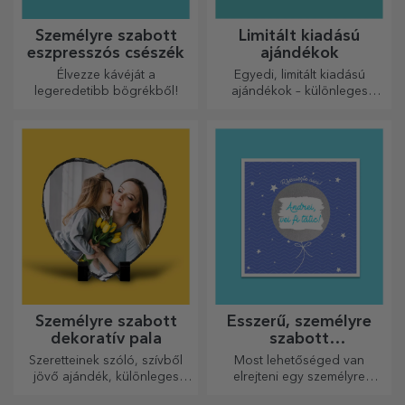
Személyre szabott
Limitált kiadású
eszpresszós csészék
ajándékok
Élvezze kávéját a
Egyedi, limitált kiadású
legeredetibb bögrékből!
ajándékok – különleges
meglepetések felejthetetlen
pillanatokhoz
Személyre szabott
Ésszerű, személyre
dekoratív pala
szabott
üdvözlőkártyák és
Szeretteinek szóló, szívből
Most lehetőséged van
kártyák
jövő ajándék, különleges
elrejteni egy személyre
dísztárgy.
szabott üzenetet