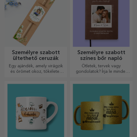
Személyre szabott
Személyre szabott
ültethető ceruzák
színes bőr napló
Egy ajándék, amely virágzik
Ötletek, tervek vagy
és örömet okoz, tökéletes
gondolatok? Írja le mindet
március 1-jére és 8-ára
egy személyre szabott
naplóba, és őrizze meg
minden emlékét.