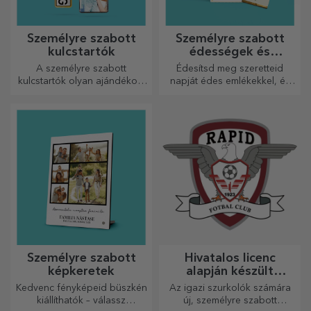
Személyre szabott
Személyre szabott
kulcstartók
édességek és
cukorkák
A személyre szabott
Édesítsd meg szeretteid
kulcstartók olyan ajándékok,
napját édes emlékekkel, és
amelyeket mindig magaddal
tedd még szebbé a napjukat!
vihetsz, és amelyek
Válaszd ki a kedvedre való
tökéletesen alkalmasak arra,
modellt, és adj nekik egy
hogy minden nap
édes, személyre szabott
emlékeztessék őket rád.
ajándékot!
Személyre szabott
Hivatalos licenc
képkeretek
alapján készült
személyre szabott
Kedvenc fényképeid büszkén
Az igazi szurkolók számára
ajándékok – FC Rapid
kiállíthatók – válassz
új, személyre szabott
1923 Bukarest