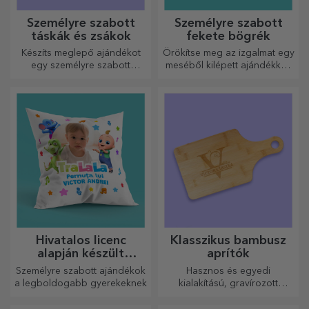
Személyre szabott
Személyre szabott
táskák és zsákok
fekete bögrék
Készíts meglepő ajándékot
Örökítse meg az izgalmat egy
egy személyre szabott
meséből kilépett ajándékkal!
táskával, amelynek egyedi
A teljesen fekete bögrék
dizájnja a fotóidból és a
képekkel vagy szöveggel
„boldog születésnapot”
mindenkit lenyűgöznek, aki
üzenetekből áll.
megkapja őket ajándékba.
Hivatalos licenc
Klasszikus bambusz
alapján készült
aprítók
személyre szabott
Személyre szabott ajándékok
Hasznos és egyedi
ajándékok - TraLaLa
a legboldogabb gyerekeknek
kialakítású, gravírozott
vágódeszkák tökéletesek a
konyhában elkészített