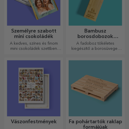
Személyre szabott
Bambusz
mini csokoládék
borosdobozok
kiegészítőkkel
A kedves, színes és finom
A fadoboz tökéletes
mini csokoládék szettben
kiegészítő a borosüvegek
vagy egyenként is kaphatók,
elegáns bemutatásához.
és tökéletes ajándékok
minden csokoládérajongó
számára.
Vászonfestmények
Fa pohártartók raklap
formájúak