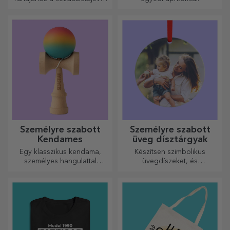
vagy nevével! A személyre
szabott övek eleganciát és
stílust kölcsönöznek!
Személyre szabott
Személyre szabott
Kendames
üveg dísztárgyak
Egy klasszikus kendama,
Készítsen szimbolikus
személyes hangulattal
üvegdíszeket, és
újragondolva
ajándékozza meg szeretteit
eredeti és egyedi
ajándékokkal!