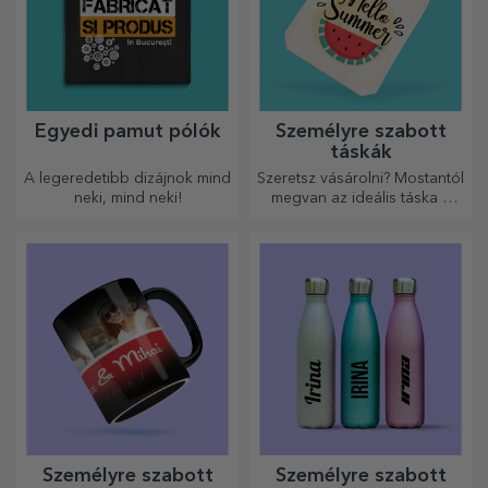
Egyedi pamut pólók
Személyre szabott
táskák
A legeredetibb dizájnok mind
Szeretsz vásárolni? Mostantól
neki, mind neki!
megvan az ideális táska a
kisebb vásárlásokhoz, tágas
és nagyon elegáns.
Személyre szabott
Személyre szabott