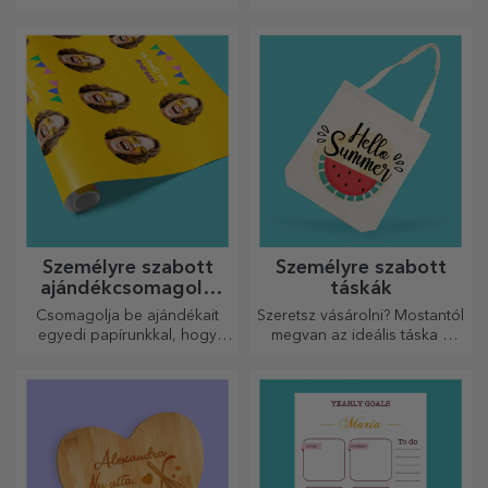
ajándék.
választod személyre
szabáshoz?
Személyre szabott
Személyre szabott
ajándékcsomagoló
táskák
papír
Csomagolja be ajándékait
Szeretsz vásárolni? Mostantól
egyedi papírunkkal, hogy
megvan az ideális táska a
még kinyitni sem akarják majd
kisebb vásárlásokhoz, tágas
őket.
és nagyon elegáns.