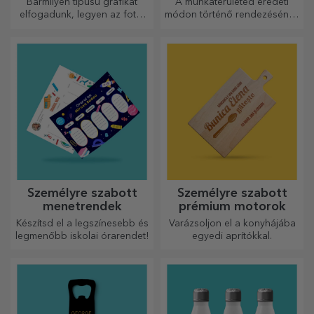
Bármilyen típusú grafikát
A munkaterületed eredeti
elfogadunk, legyen az fotó,
módon történő rendezésének
szöveg vagy mindkettő. :)
egyik módja az, hogy
Most már megkaphatja a
személyre szabod a
kívánt ajándékot!
legmenőbb egérpadjaidat.
Személyre szabott
Személyre szabott
menetrendek
prémium motorok
Készítsd el a legszínesebb és
Varázsoljon el a konyhájába
legmenőbb iskolai órarendet!
egyedi aprítókkal.