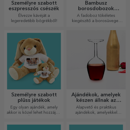
Személyre szabott
Bambusz
eszpresszós csészék
borosdobozok
kiegészítőkkel
Élvezze kávéját a
A fadoboz tökéletes
legeredetibb bögrékből!
kiegészítő a borosüvegek
elegáns bemutatásához.
Személyre szabott
Ajándékok, amelyek
plüss játékok
készen állnak az
átadásra
Egy olyan ajándék, amely
Alapvető és praktikus
akkor is közel lehet hozzájuk,
ajándékok, amelyekkel
amikor Ön nincs ott, a
meglepetést okozhat
személyre szabott
szeretteinek! Válasszon
plüssjátékok, amelyek
prémium ajándékokat gyors