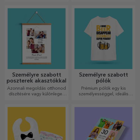
szerető gyermekek számára
őket!
is.
Személyre szabott
Személyre szabott
poszterek akasztókkal
pólók
Azonnali megoldás otthonod
Prémium pólók egy kis
díszítésére vagy különleges
személyességgel, ideális
ajándék szeretteidnek!
ajándék szeretteinek.
Testreszabás pamut vagy
sport modelleken, válassza ki
a megfelelőt!