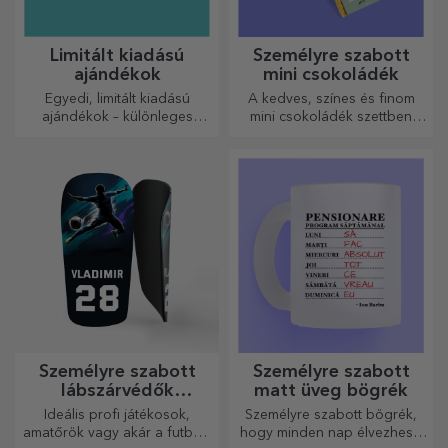
Limitált kiadású
Személyre szabott
ajándékok
mini csokoládék
Egyedi, limitált kiadású
A kedves, színes és finom
ajándékok – különleges
mini csokoládék szettben
meglepetések felejthetetlen
vagy egyenként is kaphatók,
pillanatokhoz
és tökéletes ajándékok
minden csokoládérajongó
számára.
Személyre szabott
Személyre szabott
lábszárvédők
matt üveg bögrék
futballhoz
Ideális profi játékosok,
Személyre szabott bögrék,
amatőrök vagy akár a futballt
hogy minden nap élvezhesd