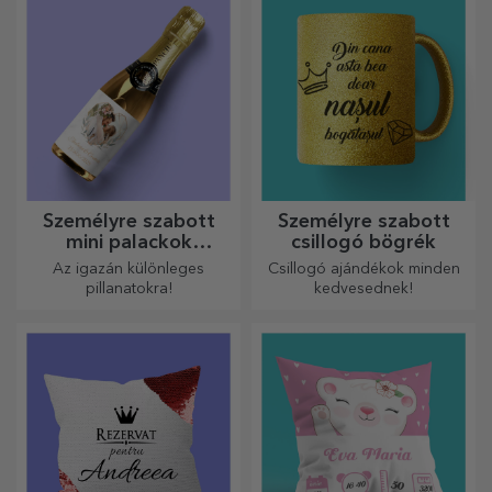
tökéletesek.
„boldog születésnapot”
üzenetekből áll.
Személyre szabott
Személyre szabott
mini palackok
csillogó bögrék
pezsgővel
Az igazán különleges
Csillogó ajándékok minden
pillanatokra!
kedvesednek!