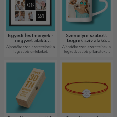
Egyedi festmények -
Személyre szabott
négyzet alakú
bögrék szív alakú
formátum
fogantyúval
Ajándékozzon szeretteinek a
Ajándékozzon szeretteinek a
legszebb emlékeket.
legkedvesebb pillanatokat
személyre szabott, szív alakú
fülű bögrékkel.