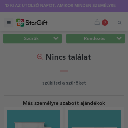
SÍTÁS 🌴 AKÁR 40%-OS KEDVEZMÉNY TÖBB MINT 100 SZEMÉLY
0
Szűrők
Rendezés
Nincs találat
szűkítsd a szűrőket
Más személyre szabott ajándékok