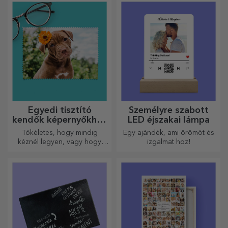
Egyedi tisztító
Személyre szabott
kendők képernyőkhöz
LED éjszakai lámpa
és szemüvegekhez
Tökéletes, hogy mindig
Egy ajándék, ami örömöt és
kéznél legyen, vagy hogy
izgalmat hoz!
gondoskodó ajándékként
adja át szeretteinek.