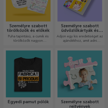
Személyre szabott
Személyre szabott
törölközők és előkék
üdvözlőkártyák és
képeslapok
Puha tapintású, a cumik és
Adjon egy kis eredetiséget az
törölközők nagyon
ajándékhoz, amit adni
hasznosak és tökéletesek,
szeretne. Töltse ki az
hogy bárhová magaddal
ajándékot egy személyre
vihesd őket!
szabott kártyával vagy
üdvözlőkártyával.
Egyedi pamut pólók
Személyre szabott
rejtvények