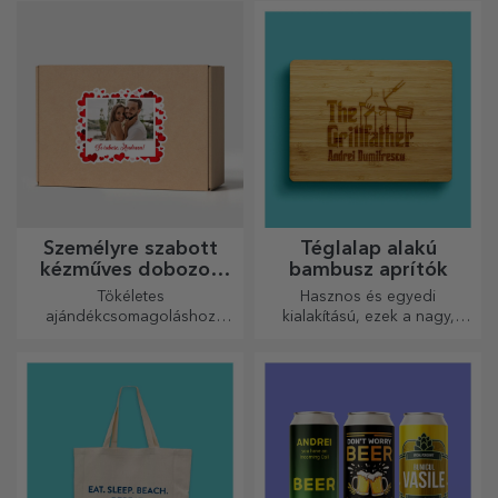
edényfogókkal könnyebbé
remek csapatot alkotnak a
válik a konyhában végzett
legkifinomultabb receptek
munkád.
elkészítéséhez.
Személyre szabott
Téglalap alakú
kézműves dobozok
bambusz aprítók
matricákkal
Tökéletes
Hasznos és egyedi
ajándékcsomagoláshoz
kialakítású, ezek a nagy,
bármilyen alkalomra.
gravírozott vágódeszkák
tökéletesek a konyhában
elkészített legfinomabb
ételekhez.