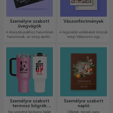
Személyre szabott
Vászonfestmények
üvegvágók
A klasszikusakhoz hasonlóan
A legszebb emlékeket őrizzük
hasznosak, az üveg aprítók
meg! Válasszon egy
egyedi kialakításúak, könnyen
ajándékot, amely érzelmeket
tisztíthatók és tárolhatók, és
kelt!
személyes hangulatot
kölcsönöznek a konyhának.
Személyre szabott
Személyre szabott
termosz bögrék
napló
fogantyúval és
Ha szeretné kedvenc italát
Ötletek, tervek vagy