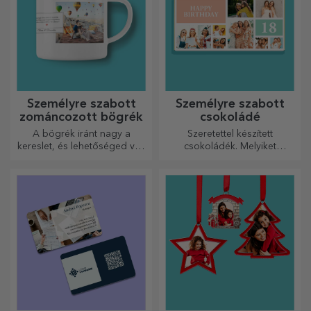
Személyre szabott
Személyre szabott
zománcozott bögrék
csokoládé
A bögrék iránt nagy a
Szeretettel készített
kereslet, és lehetőséged van
csokoládék. Melyiket
személyre szabni őket, és
választja?
magaddal vinni bárhová
mész, mert a zománcozottak
nem törnek össze.