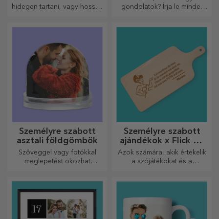
szívószállal
hidegen tartani, vagy hosszú
gondolatok? Írja le mindet
utazás során melegen
egy személyre szabott
szeretné tartani a kávéját,
naplóba, és őrizze meg
akkor termoszunk tökéletes
minden emlékét.
választás ilyen esetekre.
Személyre szabott
Személyre szabott
asztali földgömbök
ajándékok x Flick Mr
Rima
Szöveggel vagy fotókkal
Azok számára, akik értékelik
meglepetést okozhat
a szójátékokat és a
szeretteinek egy különleges
jelentőségteljes rímeket.
irodai kiegészítővel.