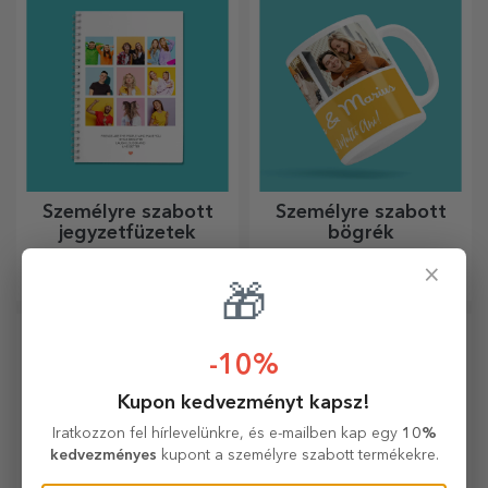
pontosan alkalmasak
szállítással, bármilyen
ölelgetésre!
alkalomra!
Személyre szabott
Személyre szabott
jegyzetfüzetek
bögrék
A jegyzetfüzetek tökéletesek
Élvezze italát a legeredetibb,
×
a célok feljegyzésére,
személyre szabott bögrékkel.
🎁
ideálisak ilyen feladatokhoz.
-10%
Kupon kedvezményt kapsz!
Iratkozzon fel hírlevelünkre, és e-mailben kap egy
10%
kedvezményes
kupont a személyre szabott termékekre.