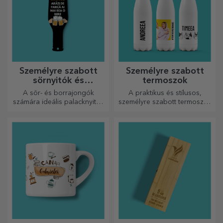
Személyre szabott
Személyre szabott
sörnyitók és
termoszok
dugóhúzók
A sör- és borrajongók
A praktikus és stílusos,
számára ideális palacknyitók
személyre szabott termoszok
és dugóhúzók teljesen új
tökéletesek kedvenc italod
megjelenést kaphatnak, ha
élvezéséhez, hidegen nyáron
személyre szabják őket.
és melegen télen.