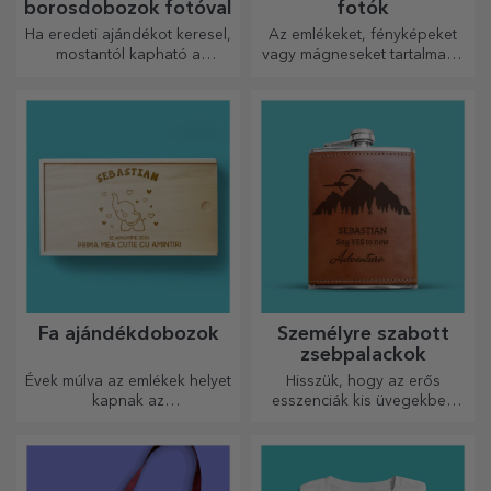
borosdobozok fotóval
fotók
Ha eredeti ajándékot keresel,
Az emlékeket, fényképeket
mostantól kapható a
vagy mágneseket tartalmazó
fotókkal/üzenettel ellátott
dobozok nagyon népszerű
borosdoboz, amely kiváló
ajándékok. Válassza ki
ajándéknak bizonyul!
kedvenc fényképeit, és adjon
eredeti ajándékokat.
Fa ajándékdobozok
Személyre szabott
zsebpalackok
Évek múlva az emlékek helyet
Hisszük, hogy az erős
kapnak az
esszenciák kis üvegekben
ajándékdobozokban.
vannak. Mit szólna egy
Személyre szabhatod őket a
személyre szabott
legeredetibb üzenettel.
zsebpalackhoz?