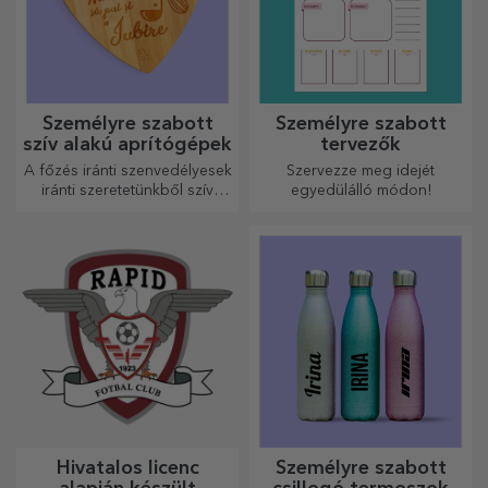
Személyre szabott
Személyre szabott
szív alakú aprítógépek
tervezők
A főzés iránti szenvedélyesek
Szervezze meg idejét
iránti szeretetünkből szív
egyedülálló módon!
alakú ajándékokat
készítettünk a legügyesebb
háziasszonyok számára.
Hivatalos licenc
Személyre szabott