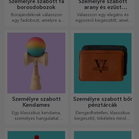
Személyre szabott fa
Személyre szabott
borosdobozok
arany és ezüst
karkötők
Borajándéknak válasszon
Válasszon egy elegáns és
egy fadobozt, amelyre a
egyszerű kiegészítőt, amely
legkülönlegesebb üzeneteket
szerinted legjobban tükrözi
gravírozták.
annak a személynek a
személyiségét, aki viselni
fogja.
Személyre szabott
Személyre szabott bőr
Kendames
pénztárcák
Egy klasszikus kendama,
Elengedhetetlen, klasszikus
személyes hangulattal
kiegészítő, tökéletes minden
újragondolva
férfi számára!