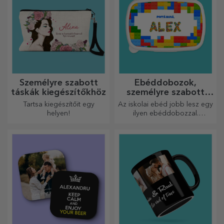
Személyre szabott
Ebéddobozok,
táskák kiegészítőkhöz
személyre szabott
casserole-ok
Tartsa kiegészítőit egy
Az iskolai ebéd jobb lesz egy
helyen!
ilyen ebéddobozzal.
Személyre szabhatod, és
felkészítheted a kicsidet az új
napra!