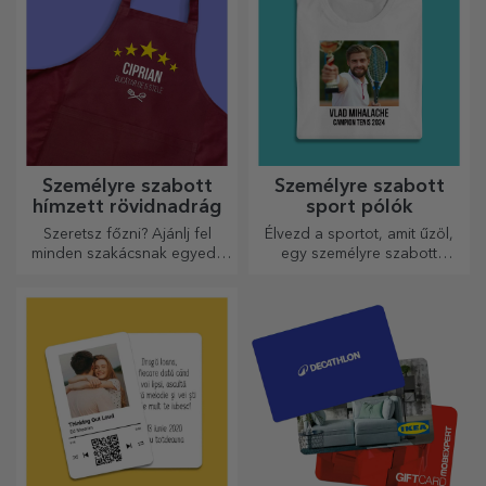
Személyre szabott
Személyre szabott
hímzett rövidnadrág
sport pólók
Szeretsz főzni? Ajánlj fel
Élvezd a sportot, amit űzöl,
minden szakácsnak egyedi,
egy személyre szabott
hímzéssel ellátott kötényt!
pólóval, a neveddel vagy
fotóddal, ez lehet a
kedvenced!