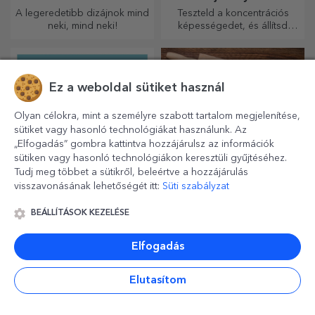
A legeredetibb dizájnok mind
Teszteld a koncentrációs
neki, mind neki!
képességedet, és állítsd
össze a személyre szabott
kirakós játék képét a kedvenc
fotóidból.
Ez a weboldal sütiket használ
Olyan célokra, mint a személyre szabott tartalom megjelenítése,
sütiket vagy hasonló technológiákat használunk. Az
„Elfogadás” gombra kattintva hozzájárulsz az információk
sütiken vagy hasonló technológiákon keresztüli gyűjtéséhez.
Tudj meg többet a sütikről, beleértve a hozzájárulás
visszavonásának lehetőségét itt:
Süti szabályzat
Fa pohártartók raklap
Személyre szabott
BEÁLLÍTÁSOK KEZELÉSE
formájúak
poháralátétek
A raktárakban és a
A legszebb tészta
Elfogadás
szállításban használt miniatűr
elkészítésének titka, hogy a
raklapok mintájára készült,
varázslatos sodrófáinkat
hiteles megjelenést biztosít.
használja. A piték isteni
Elutasítom
finomságúak lesznek!