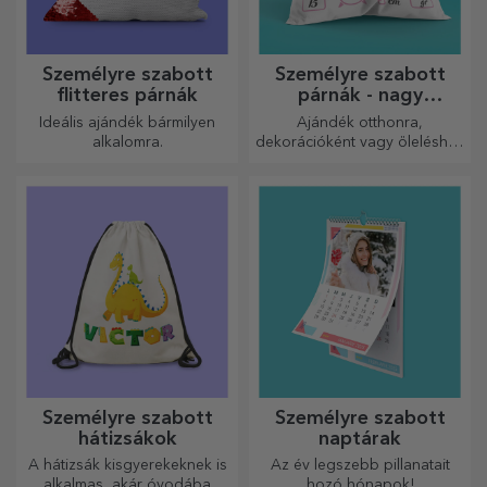
Személyre szabott
Személyre szabott
flitteres párnák
párnák - nagy
méretben
Ideális ajándék bármilyen
Ajándék otthonra,
alkalomra.
dekorációként vagy öleléshez
– a személyre szabott párnák
minden alkalomra
tökéletesek.
Személyre szabott
Személyre szabott
hátizsákok
naptárak
A hátizsák kisgyerekeknek is
Az év legszebb pillanatait
alkalmas, akár óvodába
hozó hónapok!