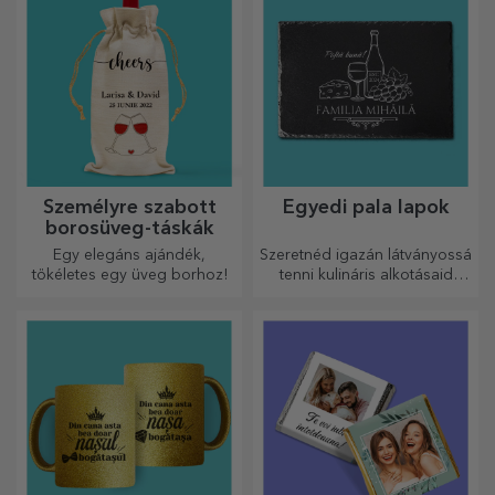
Személyre szabott
Egyedi pala lapok
borosüveg-táskák
Egy elegáns ajándék,
Szeretnéd igazán látványossá
tökéletes egy üveg borhoz!
tenni kulináris alkotásaid
tálalását? Válassz pala
tányérokat, és alkoss saját
dizájnt!