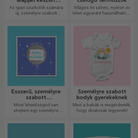
alapján készült
csillogó termoszok
személyre szabott
Az igazi szurkolók számára
Világos és színes, nyáron és
ajándékok – FC Rapid
új, személyre szabott
télen egyaránt használható, a
1923 Bukarest
termékekből álló kollekciót
termoszok könnyen
készítettünk, a Rapid
személyre szabhatók és
hivatalos licencével, a fehér-
bárhová magaddal viheted
lila csapat
őket!
együttműködésével.
Ésszerű, személyre
Személyre szabott
szabott
bodyk gyerekeknek
üdvözlőkártyák és
Most lehetőséged van
Mert a babák is megérdemlik,
kártyák
elrejteni egy személyre
hogy divatosak legyenek!
szabott üzenetet
szeretteidnek, és meglepni
őket bármilyen alkalomra.