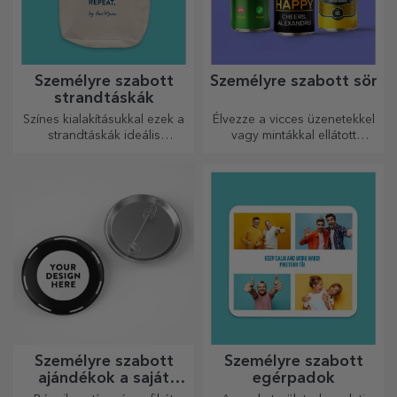
Személyre szabott
Személyre szabott sör
strandtáskák
Színes kialakításukkal ezek a
Élvezze a vicces üzenetekkel
strandtáskák ideális
vagy mintákkal ellátott
ajándékok lehetnek
sörösdobozt!
szeretteidnek, vagy akár új
kiegészítők a
táskagyűjteményedben.
Személyre szabott
Személyre szabott
ajándékok a saját
egérpadok
grafikáiddal