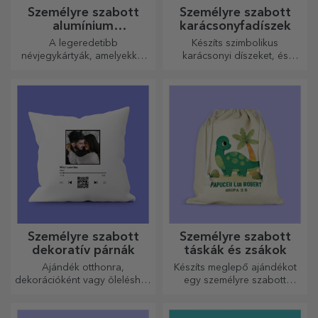
Személyre szabott
Személyre szabott
alumínium
karácsonyfadíszek
névjegykártyák
A legeredetibb
Készíts szimbolikus
névjegykártyák, amelyekkel
karácsonyi díszeket, és
kiemelkedhet a tömegből
ajándékozd meg szeretteidet!
Személyre szabott
Személyre szabott
dekoratív párnák
táskák és zsákok
Ajándék otthonra,
Készíts meglepő ajándékot
dekorációként vagy öleléshez
egy személyre szabott
– a személyre szabott párnák
táskával, amelynek egyedi
minden alkalomra
dizájnja a fotóidból és a