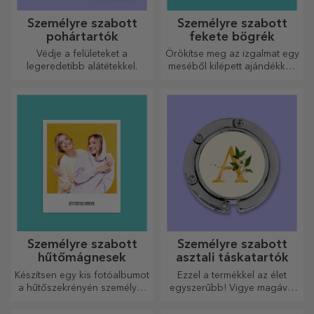
Személyre szabott
Személyre szabott
pohártartók
fekete bögrék
Védje a felületeket a
Örökítse meg az izgalmat egy
legeredetibb alátétekkel.
meséből kilépett ajándékkal!
A teljesen fekete bögrék
képekkel vagy szöveggel
mindenkit lenyűgöznek, aki
megkapja őket ajándékba.
Személyre szabott
Személyre szabott
hűtőmágnesek
asztali táskatartók
Készítsen egy kis fotóalbumot
Ezzel a termékkel az élet
a hűtőszekrényén személyre
egyszerűbb! Vigye magával
szabott mágnesekkel!
bárhová is megy!