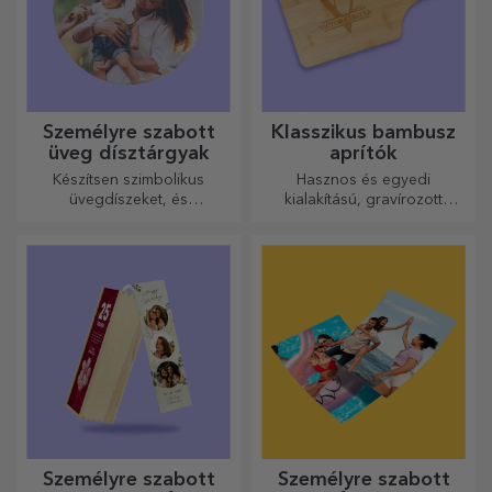
Személyre szabott
Klasszikus bambusz
üveg dísztárgyak
aprítók
Készítsen szimbolikus
Hasznos és egyedi
üvegdíszeket, és
kialakítású, gravírozott
ajándékozza meg szeretteit
vágódeszkák tökéletesek a
eredeti és egyedi
konyhában elkészített
ajándékokkal!
legfinomabb ételekhez.
Személyre szabott
Személyre szabott