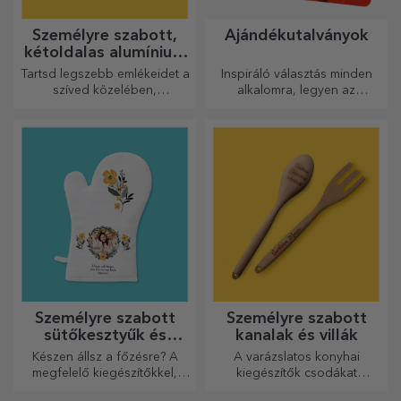
Személyre szabott,
Ajándékutalványok
kétoldalas alumínium
kártyák
Tartsd legszebb emlékeidet a
Inspiráló választás minden
szíved közelében,
alkalomra, legyen az
szeretteiddel együtt.
születésnap, ünnepnap vagy
más különleges pillanat.
Személyre szabott
Személyre szabott
sütőkesztyűk és
kanalak és villák
konyhai kiegészítők
Készen állsz a főzésre? A
A varázslatos konyhai
megfelelő kiegészítőkkel,
kiegészítők csodákat
sütő kesztyűkkel és
művelnek! A villák és kanalak