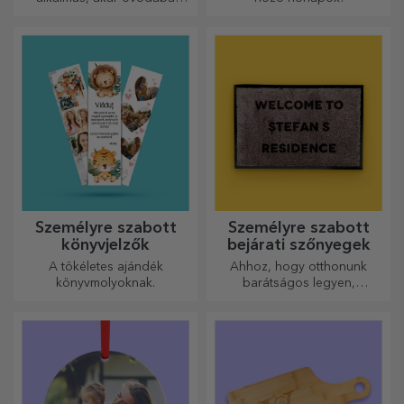
járnak, akár iskolába
kezdenek. Készítsd el azt,
amelyik a legjobban illik a
kicsidhez!
Személyre szabott
Személyre szabott
könyvjelzők
bejárati szőnyegek
A tökéletes ajándék
Ahhoz, hogy otthonunk
könyvmolyoknak.
barátságos legyen,
elengedhetetlen, hogy a
bejáratnál szőnyeg legyen.
Személyre szabhatja őket, és
így a legvonzóbb
szőnyegeket kapja!