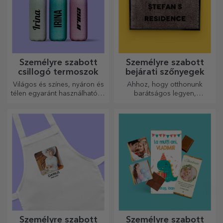
Személyre szabott
Személyre szabott
csillogó termoszok
bejárati szőnyegek
Világos és színes, nyáron és
Ahhoz, hogy otthonunk
télen egyaránt használható, a
barátságos legyen,
termoszok könnyen
elengedhetetlen, hogy a
személyre szabhatók és
bejáratnál szőnyeg legyen.
bárhová magaddal viheted
Személyre szabhatja őket, és
őket!
így a legvonzóbb
szőnyegeket kapja!
Személyre szabott
Személyre szabott