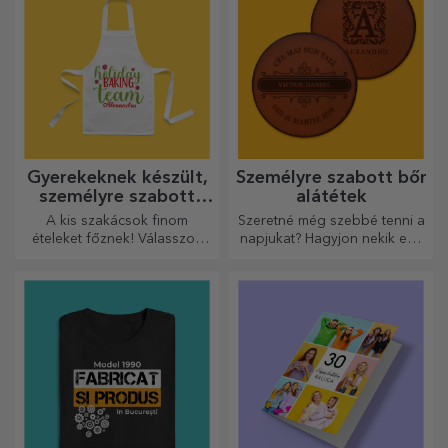
Gyerekeknek készült,
Személyre szabott bőr
személyre szabott
alátétek
rövidnadrágok
A kis szakácsok finom
Szeretné még szebbé tenni a
ételeket főznek! Válasszon
napjukat? Hagyjon nekik egy
egy neki megfelelő kötényt,
kedves emléket a könnyen
és álljon mellé a konyhában!
személyre szabható
poháralátétek segítségével.