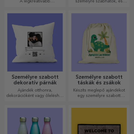
A legkreatívabb
személyre szabhatók, és
aprítógépekkel készülnek a
ideálisak az autóban
legfinomabb ételek, válassza
uralkodó hő minimalizálására.
ki a legmegfelelőbbet!
Személyre szabott
Személyre szabott
dekoratív párnák
táskák és zsákok
Ajándék otthonra,
Készíts meglepő ajándékot
dekorációként vagy öleléshez
egy személyre szabott
– a személyre szabott párnák
táskával, amelynek egyedi
minden alkalomra
dizájnja a fotóidból és a
tökéletesek.
„boldog születésnapot”
üzenetekből áll.