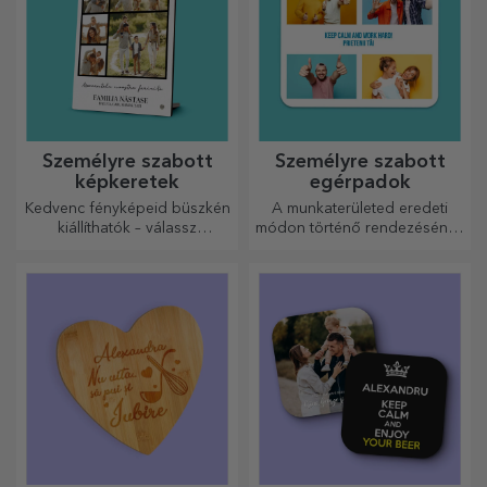
Személyre szabott
Személyre szabott
képkeretek
egérpadok
Kedvenc fényképeid büszkén
A munkaterületed eredeti
kiállíthatók – válassz
módon történő rendezésének
személyre szabott
egyik módja az, hogy
képkereteket!
személyre szabod a
legmenőbb egérpadjaidat.