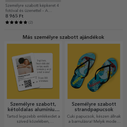
Személyre szabott képkeret 4
fotóval és üzenettel – A
tökéletes ajándék
8 965 Ft
(2)
Más személyre szabott ajándékok
Személyre szabott,
Személyre szabott
kétoldalas alumínium
strandpapucsok
kártyák
Tartsd legszebb emlékeidet a
Cuki papucsok, készen állnak
szíved közelében,
a barnulásra! Melyik modellt
szeretteiddel együtt.
választod személyre