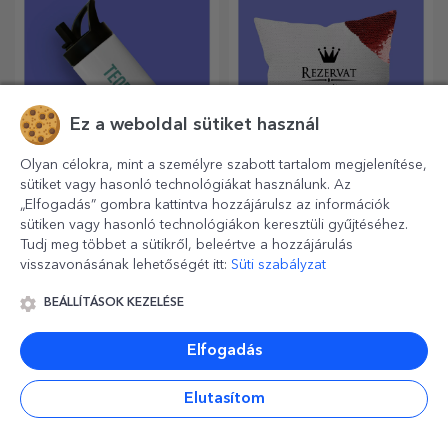
Ez a weboldal sütiket használ
Olyan célokra, mint a személyre szabott tartalom megjelenítése,
sütiket vagy hasonló technológiákat használunk. Az
Személyre szabott
Személyre szabott
„Elfogadás” gombra kattintva hozzájárulsz az információk
hőálló palackok
flitteres párnák
sütiken vagy hasonló technológiákon keresztüli gyűjtéséhez.
fogantyúval
Hasznos és stílusos,
Ideális ajándék bármilyen
Tudj meg többet a sütikről, beleértve a hozzájárulás
személyre szabott termoszok,
alkalomra.
visszavonásának lehetőségét itt:
Süti szabályzat
amelyekkel bármelyik
évszakban élvezheti kedvenc
BEÁLLÍTÁSOK KEZELÉSE
italát.
Elfogadás
Elutasítom