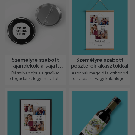
kicsidhez!
Személyre szabott
Személyre szabott
ajándékok a saját
poszterek akasztókkal
grafikáiddal
Bármilyen típusú grafikát
Azonnali megoldás otthonod
elfogadunk, legyen az fotó,
díszítésére vagy különleges
szöveg vagy mindkettő. :)
ajándék szeretteidnek!
Most már megkaphatja a
kívánt ajándékot!