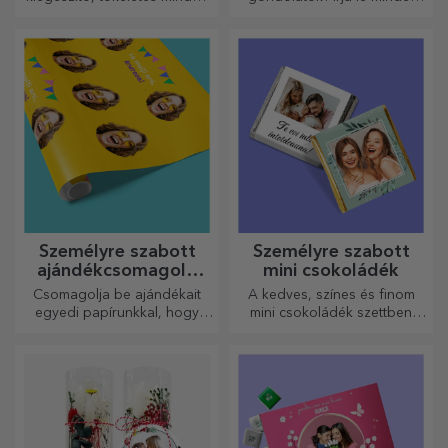
férfi számára!
egy személyre szabott
naplóba, és őrizze meg
minden emlékét.
Személyre szabott
Személyre szabott
ajándékcsomagoló
mini csokoládék
papír
Csomagolja be ajándékait
A kedves, színes és finom
egyedi papírunkkal, hogy
mini csokoládék szettben
még kinyitni sem akarják majd
vagy egyenként is kaphatók,
őket.
és tökéletes ajándékok
minden csokoládérajongó
számára.