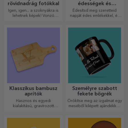
rövidnadrág fotókkal
édességek és
cukorkák
Igen, igen... a szoknyákra is
Édesítsd meg szeretteid
lehetnek képek! Vonzó
napját édes emlékekkel, és
kollekció eredeti
tedd még szebbé a napjukat!
szoknyákból.
Válaszd ki a kedvedre való
modellt, és adj nekik egy
édes, személyre szabott
ajándékot!
Klasszikus bambusz
Személyre szabott
aprítók
fekete bögrék
Hasznos és egyedi
Örökítse meg az izgalmat egy
kialakítású, gravírozott
meséből kilépett ajándékkal!
vágódeszkák tökéletesek a
A teljesen fekete bögrék
konyhában elkészített
képekkel vagy szöveggel
legfinomabb ételekhez.
mindenkit lenyűgöznek, aki
megkapja őket ajándékba.