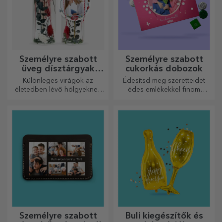
Személyre szabott
Személyre szabott
üveg dísztárgyak
cukorkás dobozok
konzervált virágokkal
Különleges virágok az
Édesítsd meg szeretteidet
életedben lévő hölgyeknek
édes emlékekkel finom
és fiatal hölgyeknek.
édességekből álló
dobozokban!
Személyre szabott
Buli kiegészítők és