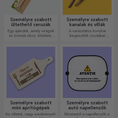
Személyre szabott
Személyre szabott
ültethető ceruzák
kanalak és villák
Egy ajándék, amely virágzik
A varázslatos konyhai
és örömet okoz, tökéletes
kiegészítők csodákat
március 1-jére és 8-ára
művelnek! A villák és kanalak
remek csapatot alkotnak a
legkifinomultabb receptek
elkészítéséhez.
Személyre szabott
Személyre szabott
mini aprítógépek
autó napellenzők
Kis ötletek, nagy eredmények!
Mostantól a napellenzők is