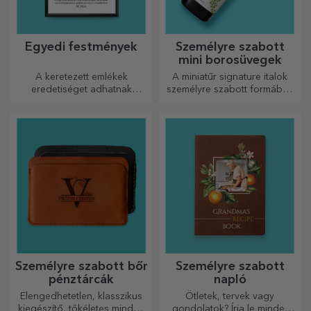
Egyedi festmények
Személyre szabott
mini borosüvegek
A keretezett emlékek
A miniatűr signature italok
eredetiséget adhatnak
személyre szabott formában
otthonának, személyre
egy kis szerelmet és érzelmet
szabhatják festményeit és
csempésznek az életbe.
megalkothatják saját
történetét!
Személyre szabott bőr
Személyre szabott
pénztárcák
napló
Elengedhetetlen, klasszikus
Ötletek, tervek vagy
kiegészítő, tökéletes minden
gondolatok? Írja le mindet