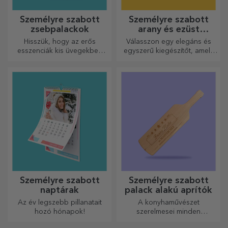
Személyre szabott
Személyre szabott
zsebpalackok
arany és ezüst
karkötők
Hisszük, hogy az erős
Válasszon egy elegáns és
esszenciák kis üvegekben
egyszerű kiegészítőt, amely
vannak. Mit szólna egy
szerinted legjobban tükrözi
személyre szabott
annak a személynek a
zsebpalackhoz?
személyiségét, aki viselni
fogja.
Személyre szabott
Személyre szabott
naptárak
palack alakú aprítók
Az év legszebb pillanatait
A konyhaművészet
hozó hónapok!
szerelmesei minden
dicséretet megérdemelnek. A