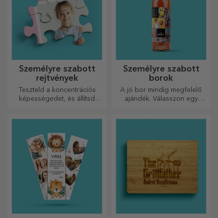
Személyre szabott
Személyre szabott
rejtvények
borok
Teszteld a koncentrációs
A jó bor mindig megfelelő
képességedet, és állítsd
ajándék. Válasszon egy
össze a személyre szabott
személyre szabottat, és adja
kirakós játék képét a kedvenc
át a címzett nevével ellátva.
fotóidból.