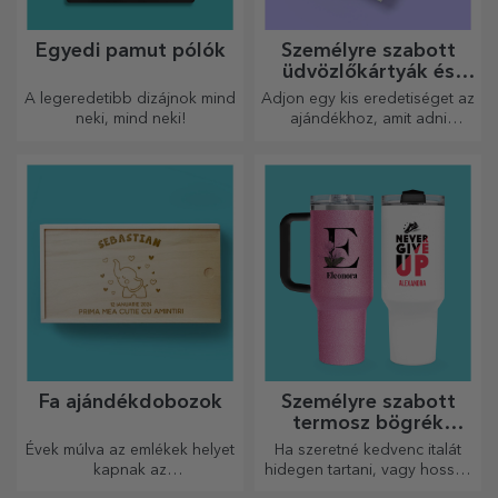
Egyedi pamut pólók
Személyre szabott
üdvözlőkártyák és
képeslapok
A legeredetibb dizájnok mind
Adjon egy kis eredetiséget az
neki, mind neki!
ajándékhoz, amit adni
szeretne. Töltse ki az
ajándékot egy személyre
szabott kártyával vagy
üdvözlőkártyával.
Fa ajándékdobozok
Személyre szabott
termosz bögrék
fogantyúval és
Évek múlva az emlékek helyet
Ha szeretné kedvenc italát
szívószállal
kapnak az
hidegen tartani, vagy hosszú
ajándékdobozokban.
utazás során melegen