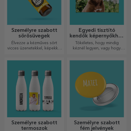
Személyre szabott
Egyedi tisztító
sörösüvegek
kendők képernyőkhöz
és szemüvegekhez
Élvezze a kézműves sört
Tökéletes, hogy mindig
vicces üzenetekkel, képekkel
kéznél legyen, vagy hogy
vagy mintákkal, amelyek
gondoskodó ajándékként
minden évszakra tökéletesen
adja át szeretteinek.
illenek.
Személyre szabott
Személyre szabott
termoszok
fém jelvények