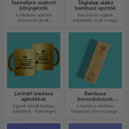
Személyre szabott
Téglalap alakú
könyvjelzők
bambusz aprítók
A tökéletes ajándék
Hasznos és egyedi
könyvmolyoknak.
kialakítású, ezek a nagy,
gravírozott vágódeszkák
tökéletesek a konyhában
elkészített legfinomabb
ételekhez.
Limitált kiadású
Bambusz
ajándékok
borosdobozok
kiegészítőkkel
Egyedi, limitált kiadású
A fadoboz tökéletes
ajándékok – különleges
kiegészítő a borosüvegek
meglepetések felejthetetlen
elegáns bemutatásához.
pillanatokhoz