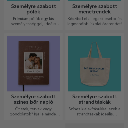
Személyre szabott
Személyre szabott
pólók
menetrendek
Prémium pólók egy kis
Készítsd el a legszínesebb és
személyességgel, ideális
legmenőbb iskolai órarendet!
ajándék szeretteinek.
Testreszabás pamut vagy
sport modelleken, válassza ki
a megfelelőt!
Személyre szabott
Személyre szabott
színes bőr napló
strandtáskák
Ötletek, tervek vagy
Színes kialakításukkal ezek a
gondolatok? Írja le mindet
strandtáskák ideális
egy személyre szabott
ajándékok lehetnek
naplóba, és őrizze meg
szeretteidnek, vagy akár új