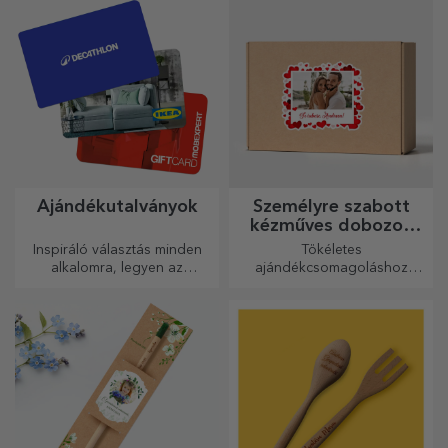
minden emlékét.
kiegészítők a
táskagyűjteményedben.
Ajándékutalványok
Személyre szabott
kézműves dobozok
matricákkal
Inspiráló választás minden
Tökéletes
alkalomra, legyen az
ajándékcsomagoláshoz
születésnap, ünnepnap vagy
bármilyen alkalomra.
más különleges pillanat.