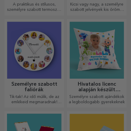
A praktikus és stílusos,
Kicsi vagy nagy, a személyre
személyre szabott termoszok
szabott jelvények kis örömöt
tökéletesek kedvenc italod
okozhatnak, ha személyre
élvezéséhez, hidegen nyáron
szabottak. Egy tárgy, amely
és melegen télen.
szerencsét, mosolyt és
jókedvet hoz!
Személyre szabott
Hivatalos licenc
faliórák
alapján készült
személyre szabott
Tik-tak! Az idő múlik, de az
Személyre szabott ajándékok
ajándékok - TraLaLa
emlékeid megmaradnak!
a legboldogabb gyerekeknek
Rendezze el pillanatait
néhány képen, és a
legkülönlegesebb órája lesz!