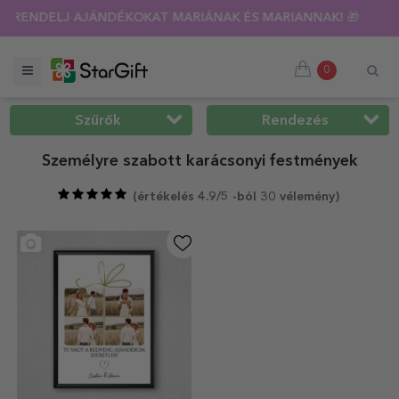
ÁS 🌴 AKÁR 40%-OS KEDVEZMÉNY TÖBB MINT 100 SZEMÉLYRE 
0
Szűrők
Rendezés
Személyre szabott karácsonyi festmények
(
értékelés 4.9/5 -ból 30 vélemény
)