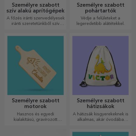
Személyre szabott
Személyre szabott
szív alakú aprítógépek
pohártartók
A főzés iránti szenvedélyesek
Védje a felületeket a
iránti szeretetünkből szív
legeredetibb alátétekkel.
alakú ajándékokat
készítettünk a legügyesebb
háziasszonyok számára.
Személyre szabott
Személyre szabott
motorok
hátizsákok
Hasznos és egyedi
A hátizsák kisgyerekeknek is
kialakítású, gravírozott
alkalmas, akár óvodába
vágódeszkák tökéletesek a
járnak, akár iskolába
konyhában elkészített
kezdenek. Készítsd el azt,
legfinomabb ételekhez.
amelyik a legjobban illik a