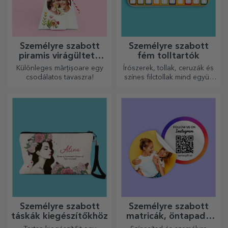
Személyre szabott
Személyre szabott
piramis virágültető
fém tolltartók
készletek
Különleges mărțișoare egy
Írószerek, tollak, ceruzák és
csodálatos tavaszra!
színes filctollak mind együtt
tárolhatók a StarGift
személyre szabott
tolltartóiban!
Személyre szabott
Személyre szabott
táskák kiegészítőkhöz
matricák, öntapadó
címkék