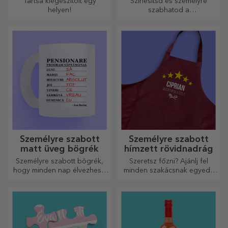
Tartsa kiegészítőit egy
Színesítsd és személyre
helyen!
szabhatod a
jegyzetfüzeteidet és
naplóidat.
Személyre szabott
Személyre szabott
matt üveg bögrék
hímzett rövidnadrág
Személyre szabott bögrék,
Szeretsz főzni? Ajánlj fel
hogy minden nap élvezhesd
minden szakácsnak egyedi,
őket!
hímzéssel ellátott kötényt!