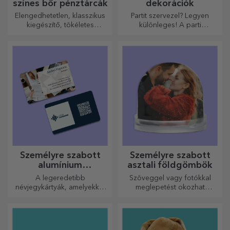
színes bőr pénztárcák
dekorációk
Elengedhetetlen, klasszikus
Partit szervezel? Legyen
kiegészítő, tökéletes
különleges! A parti
mindenkinek!
kiegészítők és dekorációk
célja, hogy felvidítsák a
hangulatot.
Személyre szabott
Személyre szabott
alumínium
asztali földgömbök
névjegykártyák
A legeredetibb
Szöveggel vagy fotókkal
névjegykártyák, amelyekkel
meglepetést okozhat
kiemelkedhet a tömegből
szeretteinek egy különleges
irodai kiegészítővel.