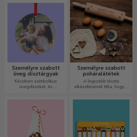
palack alakú aprítók
tökéletesek a kész ételek
tálalásához.
Személyre szabott
Személyre szabott
üveg dísztárgyak
poháralátétek
Készítsen szimbolikus
A legszebb tészta
üvegdíszeket, és
elkészítésének titka, hogy a
ajándékozza meg szeretteit
varázslatos sodrófáinkat
eredeti és egyedi
használja. A piték isteni
ajándékokkal!
finomságúak lesznek!