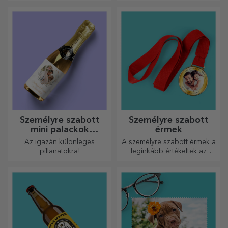
szabáshoz?
Személyre szabott
Személyre szabott
mini palackok
érmek
pezsgővel
Az igazán különleges
A személyre szabott érmek a
pillanatokra!
leginkább értékeltek az
elvégzett munkáért.
Személyre szabhatja őket, és
elismerheti az érdemeiket!