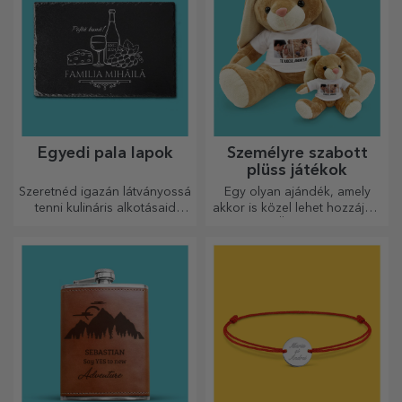
Egyedi pala lapok
Személyre szabott
plüss játékok
Szeretnéd igazán látványossá
Egy olyan ajándék, amely
tenni kulináris alkotásaid
akkor is közel lehet hozzájuk,
tálalását? Válassz pala
amikor Ön nincs ott, a
tányérokat, és alkoss saját
személyre szabott
dizájnt!
plüssjátékok, amelyek
pontosan alkalmasak
ölelgetésre!