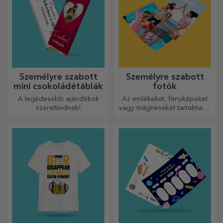
Személyre szabott
Személyre szabott
mini csokoládétáblák
fotók
A legédesebb ajándékok
Az emlékeket, fényképeket
szeretteidnek!
vagy mágneseket tartalmazó
dobozok nagyon népszerű
ajándékok. Válassza ki
kedvenc fényképeit, és adjon
eredeti ajándékokat.