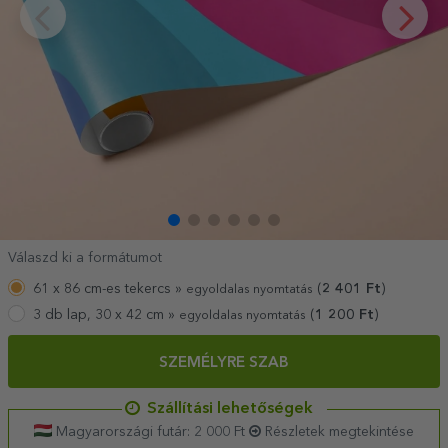
Válaszd ki a formátumot
61 x 86 cm-es tekercs »
(
2 401
Ft
)
egyoldalas nyomtatás
3 db lap, 30 x 42 cm »
(
1 200
Ft
)
egyoldalas nyomtatás
SZEMÉLYRE SZAB
Szállítási lehetőségek
Magyarországi futár: 2 000 Ft
Részletek megtekintése