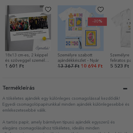
-20%
18x13 cm-es, 2 képpel
Személyre szabott
Személyre s
és szöveggel személyre
ajándékkészlet – Nyár
feliratos pa
szabott mágnes –
Nasa bogat
1 601 Ft
13 367 Ft
10 694 Ft
5 523 Ft
Akkor és most
Termékleírás
A tökéletes ajándék egy különleges csomagolással kezdődik!
Egyedi csomagolópapírunkkal minden ajándék különlegesebbé és
emlékezetesebbé válik.
A tartós papír, amely bármilyen típusú ajándék egyszerű és
elegáns csomagolásához tökéletes, ideális minden