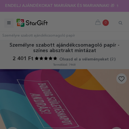
RENDELJ AJÁNDÉKOKAT MARIÁNAK ÉS MARIANNAK! 🎁 🍷
0
Személyre szabott ajándékcsomagoló papír
Személyre szabott ajándékcsomagoló papír -
színes absztrakt mintázat
2 401 Ft
Olvasd el a véleményeket (
2
)
Termékkód: 7468