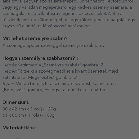
alkalomra. Legyen szó születésnapról, ünnepnapról, évfordulóról
vagy egy váratlan meglepetésről egy kedves személy számára, a
csomagolás első pillantásra megérinti az érzelmeket. Néha a
részletek teszik a különbséget, és egy különleges csomagolás egy
egyszerű ajándékot látványossá varázsolhat.
Mit lehet személyre szabni?
.
A csomagolópapír szöveggel személyre szabható
Hogyan személyre szabhatom?
1
. lépés:
Kattintson a „Személyre szabás” gombra.
2
. lépés:
Töltse ki a szövegmezőket a kívánt üzenettel, majd
kattintson a „Megerősítés” gombra.
3.
lépés:
Miután befejezte a személyre szabást, kattintson a
„Befejezés” gombra, és tegye a terméket a kosárba.
Dimensiuni
:
30 x 42 cm (x 3 coli) - 120g
61 x 86 cm ( 1 rolă) - 108g
Material
: Hârtie