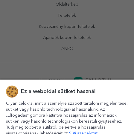
Oldaltérkép
Feltételek
Kedvezmény kupon feltételek
Ajándék kupon feltételek
ANPC
powered by
SMARTLY.ro
Ez a weboldal sütiket használ
logistics by
APACARGO.com
Olyan célokra, mint a személyre szabott tartalom megjelenítése,
sütiket vagy hasonló technológiákat használunk. Az
„Elfogadás” gombra kattintva hozzájárulsz az információk
sütiken vagy hasonló technológiákon keresztüli gyűjtéséhez.
Tudj meg többet a sütikről, beleértve a hozzájárulás
visszavonásának lehetőségét itt:
Süti szabályzat