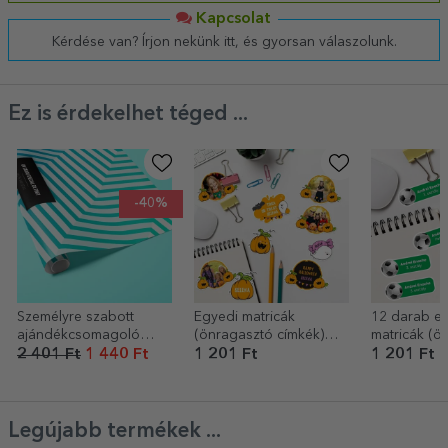
Kapcsolat
Kérdése van? Írjon nekünk itt, és gyorsan válaszolunk.
Ez is érdekelhet téged ...
-40%
Személyre szabott
Egyedi matricák
12 darab e
ajándékcsomagoló
(önragasztó címkék)
matricák (ö
papír – kék
készlete képekkel és
címkék) kész
2 401 Ft
1 440 Ft
1 201 Ft
1 201 Ft
színátmenetes mintázat
szöveggel - Halloween-
számára - S
fekete
tökök
szegélyszöveggel
Legújabb termékek ...