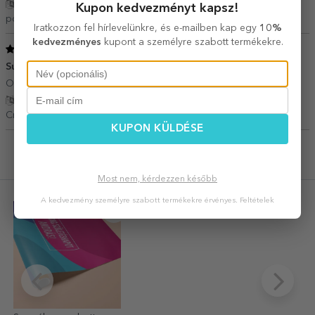
Fordítás mutatása
Kupon kedvezményt kapsz!
popescu monica,
Románia
Iratkozzon fel hírlevelünkre, és e-mailben kap egy
10%
kedvezményes
kupont a személyre szabott termékekre.
5
/ 5
Super!
22 Július 2018
O idee buna pentru a personaliza un cadou!!
Fordítás mutatása
Cristina,
Románia
KUPON KÜLDÉSE
Legutóbb megtekintett termékek
Most nem, kérdezzen később
A kedvezmény személyre szabott termékekre érvényes.
Feltételek