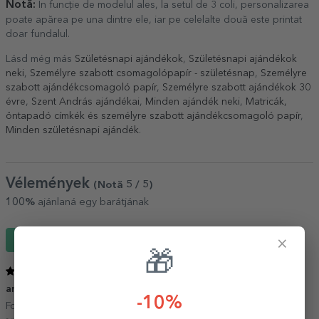
Notă:
În funcție de modelul ales, la setul de 3 coli, personalizarea
poate apărea pe una dintre ele, iar pe celelalte două este printat
doar fundalul.
Lásd még más
Születésnapi ajándékok
,
Születésnapi ajándékok
neki
,
Személyre szabott csomagolópapír - születésnap
,
Személyre
szabott ajándékcsomagoló papír
,
Személyre szabott ajándékok 30
évre
,
Szent András ajándékai
,
Minden ajándék neki
,
Matricák,
öntapadó címkék és személyre szabott ajándékcsomagoló papír
,
Minden születésnapi ajándék
.
Vélemények
(Notă
5
/ 5
)
100%
ajánlaná egy barátjának
Írj egy véleményt
×
🎁
5
/ 5
ambalaj personalizat
27 Január 2020
-10%
Forte bine realizat calitativ.