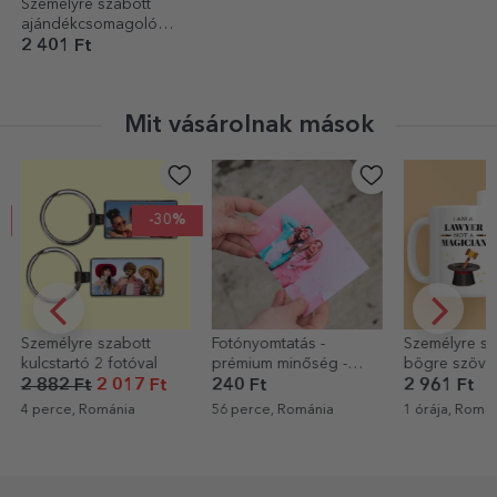
Személyre szabott
ajándékcsomagoló
papír - színes absztrakt
2 401 Ft
mintázat
Mit vásárolnak mások
-30%
Személyre szabott
Fotónyomtatás -
Személyre sz
kulcstartó 2 fotóval
prémium minőség -
bögre szöveg
10x15 cm-es formátum
Ügyvéd
2 882 Ft
2 017 Ft
240 Ft
2 961 Ft
4 perce, Románia
56 perce, Románia
1 órája, Romá