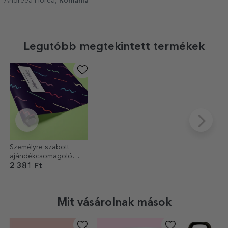
Andreea Florea,
Románia
Legutóbb megtekintett termékek
Személyre szabott
ajándékcsomagoló
papír szöveggel a
2 381 Ft
szélén, sötétlila
háttérrel
Mit vásárolnak mások