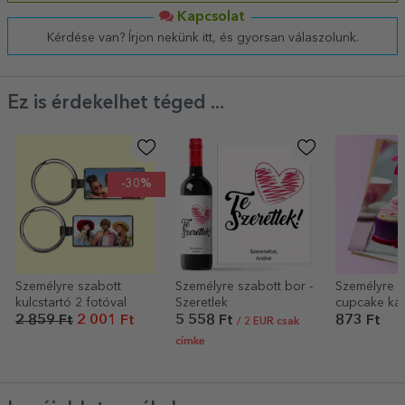
Kapcsolat
Kérdése van? Írjon nekünk itt, és gyorsan válaszolunk.
Ez is érdekelhet téged ...
-30%
Személyre szabott
Személyre szabott bor -
Személyre sz
kulcstartó 2 fotóval
Szeretlek
cupcake kár
2 859 Ft
2 001 Ft
5 558 Ft
873 Ft
/ 2 EUR csak
címke