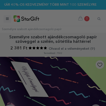
ÁR 40%-OS KEDVEZMÉNY TÖBB MINT 100 SZEMÉLYRE SZABOTT 
0
Személyre szabott ajándékcsomagoló papír
Személyre szabott ajándékcsomagoló papír
szöveggel a szélén, sötétlila háttérrel
2 381 Ft
Olvasd el a véleményeket (
9
)
Termékkód: 7502