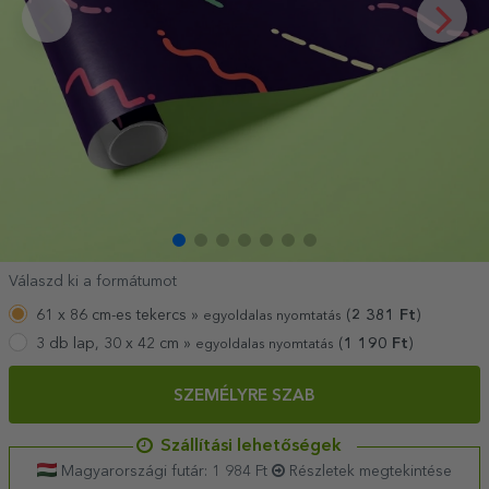
Válaszd ki a formátumot
61 x 86 cm-es tekercs »
(
2 381
Ft
)
egyoldalas nyomtatás
3 db lap, 30 x 42 cm »
(
1 190
Ft
)
egyoldalas nyomtatás
SZEMÉLYRE SZAB
Szállítási lehetőségek
Magyarországi futár: 1 984 Ft
Részletek megtekintése