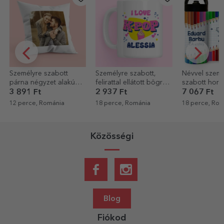
Személyre szabott
Személyre szabott,
Névvel szemé
párna négyzet alakú
felirattal ellátott bögre –
szabott hor
fotóval
Kpop
termosz foga
3 891 Ft
2 937 Ft
7 067 Ft
szívószállal -
12 perce, Románia
18 perce, Románia
18 perce, Rom
ceruzák
Közösségi
Blog
Fiókod