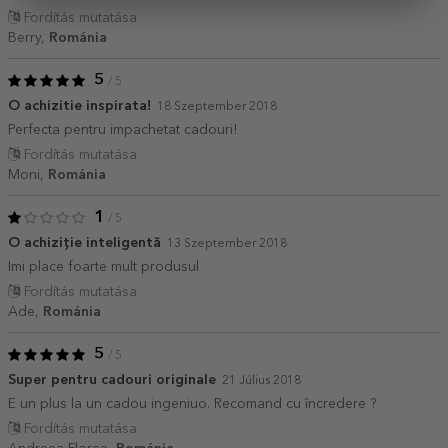
Fordítás mutatása
Berry,
Románia
5
/ 5
O achizitie inspirata!
18 Szeptember 2018
Perfecta pentru impachetat cadouri!
Fordítás mutatása
Moni,
Románia
1
/ 5
O achiziție inteligentă
13 Szeptember 2018
Imi place foarte mult produsul
Fordítás mutatása
Ade,
Románia
5
/ 5
Super pentru cadouri originale
21 Július 2018
E un plus la un cadou ingeniuo. Recomand cu încredere ?
Fordítás mutatása