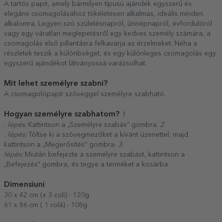
A tartós papír, amely bármilyen típusú ajándék egyszerű és
elegáns csomagolásához tökéletesen alkalmas, ideális minden
alkalomra. Legyen szó születésnapról, ünnepnapról, évfordulóról
vagy egy váratlan meglepetésről egy kedves személy számára, a
csomagolás első pillantásra felkavarja az érzelmeket. Néha a
részletek teszik a különbséget, és egy különleges csomagolás egy
egyszerű ajándékot látványossá varázsolhat.
Mit lehet személyre szabni?
A csomagolópapír szöveggel személyre szabható.
Hogyan személyre szabhatom?
1
. lépés:
Kattintson a „Személyre szabás” gombra.
2
. lépés:
Töltse ki a szövegmezőket a kívánt üzenettel, majd
kattintson a „Megerősítés” gombra.
3.
lépés:
Miután befejezte a személyre szabást, kattintson a
„Befejezés” gombra, és tegye a terméket a kosárba.
Dimensiuni
:
30 x 42 cm (x 3 coli) - 120g
61 x 86 cm ( 1 rolă) - 108g