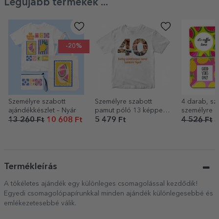
Legújabb termékek ...
-20%
Személyre szabott
Személyre szabott
4 darab, sz
ajándékkészlet – Nyár
pamut póló 13 képpel
személyre s
és üzenettel – 40 éves
pohártartó s
13 260 Ft
10 608 Ft
5 479 Ft
4 526 Ft
3
Summer
Termékleírás
A tökéletes ajándék egy különleges csomagolással kezdődik!
Egyedi csomagolópapírunkkal minden ajándék különlegesebbé és
emlékezetesebbé válik.