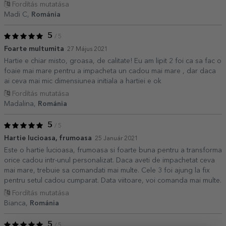
Fordítás mutatása
Madi C,
Románia
5
/ 5
Foarte multumita
27 Május 2021
Hartie e chiar misto, groasa, de calitate! Eu am lipit 2 foi ca sa fac o
foaie mai mare pentru a impacheta un cadou mai mare , dar daca
ai ceva mai mic dimensiunea initiala a hartiei e ok
Fordítás mutatása
Madalina,
Románia
5
/ 5
Hartie lucioasa, frumoasa
25 Január 2021
Este o hartie lucioasa, frumoasa si foarte buna pentru a transforma
orice cadou intr-unul personalizat. Daca aveti de impachetat ceva
mai mare, trebuie sa comandati mai multe. Cele 3 foi ajung la fix
pentru setul cadou cumparat. Data viitoare, voi comanda mai multe.
Fordítás mutatása
Bianca,
Románia
5
/ 5