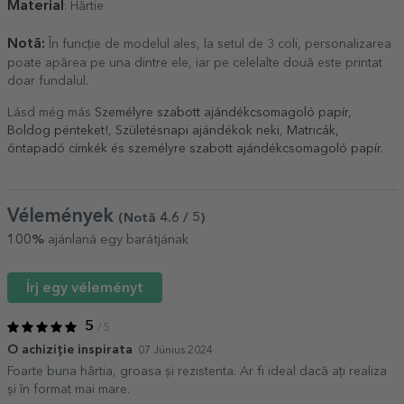
Material
: Hârtie
Notă:
În funcție de modelul ales, la setul de 3 coli, personalizarea
poate apărea pe una dintre ele, iar pe celelalte două este printat
doar fundalul.
Lásd még más
Személyre szabott ajándékcsomagoló papír
,
Boldog pénteket!
,
Születésnapi ajándékok neki
,
Matricák,
öntapadó címkék és személyre szabott ajándékcsomagoló papír
.
Vélemények
(Notă
4.6
/ 5
)
100%
ajánlaná egy barátjának
Írj egy véleményt
5
/ 5
O achiziție inspirata
07 Június 2024
Foarte buna hârtia, groasa și rezistenta. Ar fi ideal dacă ați realiza
și în format mai mare.