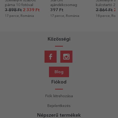
StarGift
Személyre szabott
Személyre sz
ajándékcsomag
kulcstartó 2 fotóval
mágneses
üdvözlőkárty
397 Ft
2 864 Ft
2 005 Ft
1 590 Ft
és színes hát
17 perce, Románia
18 perce, Románia
19 perce, Rom
Közösségi
Blog
Fiókod
Fiók létrehozása
Bejelentkezés
Népszerű termékek