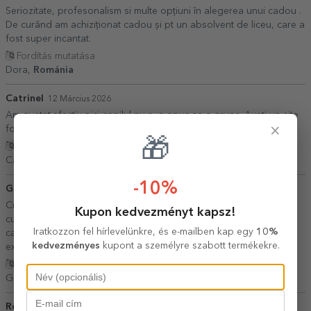
Seriozitate, profesonalism si multe opțiuni în alegerea unui cadou .
De curând am achiziționat cadou și pt un absolvent de liceu, care a
fost super incantat.
Fordítás mutatása
Dora,
Románia
Catrinel
12 Március 2026
Am gustat.efectiv nici copilul nu s- a opus sa o arunc. Aveti un site
×
foarte dragut.. Puteti schimba insa furnizorul de ciocolata.
🎁
Fordítás mutatása
Catrinel,
Románia
-10%
Geta
26 Június 2026
Cu Star Gift colaborarea a fost ok.Mai puțin cu Cargus, firma de
Kupon kedvezményt kapsz!
curierat,care nu a sunat si făcuse retur.La insistentele mele au
Iratkozzon fel hírlevelünkre, és e-mailben kap egy
10%
cautat prin depozit si au găsit coletul.Cu Cargus am mai avut
kedvezményes
kupont a személyre szabott termékekre.
experiențe negative.
Fordítás mutatása
Geta,
Románia
Roxana I.
12 Február 2026