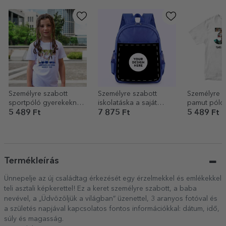
Személyre szabott
Személyre szabott
Személyre s
sportpóló gyerekeknek,
iskolatáska a saját
pamut póló
fotóval és szöveggel
grafikáddal
és üzenettel
5 489 Ft
7 875 Ft
5 489 Ft
Termékleírás
Ünnepelje az új családtag érkezését egy érzelmekkel és emlékekkel
teli asztali képkerettel! Ez a keret személyre szabott, a baba
nevével, a „Üdvözöljük a világban” üzenettel, 3 aranyos fotóval és
a születés napjával kapcsolatos fontos információkkal: dátum, idő,
súly és magasság.