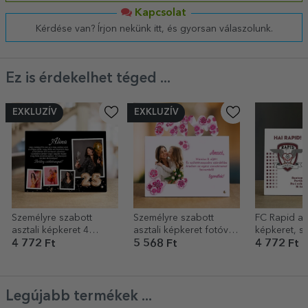
Kapcsolat
Kérdése van? Írjon nekünk itt, és gyorsan válaszolunk.
Ez is érdekelhet téged ...
EXKLUZÍV
EXKLUZÍV
Személyre szabott
Személyre szabott
FC Rapid asz
asztali képkeret 4
asztali képkeret fotóval
képkeret, s
fotóval, névvel és
és szöveggel – március
szabott fotó
4 772 Ft
5 568 Ft
4 772 Ft
üzenettel – Boldog
8.
szöveggel -
születésnapot!
himnusz
Legújabb termékek ...