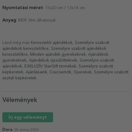
Nyomtatási méret
: 15x20 cm / 13x18 cm
Anyag
: MDF, fém állvánnyal
Lásd még más
Keresztelői ajándékok
,
Személyre szabott
ajándékok keresztelőkre
,
Személyre szabott ajándékok
keresztelőkre
,
Minden ajándék gyerekeknek
,
Ajándékok
gyerekeknek
,
Ajándékok újszülötteknek
,
Személyre szabott
ajándékok
,
EXKLUZÍV StarGift termékek
,
Személyre szabott
képkeretek
,
Ajánlásaink
,
Csecsemők
,
Gyerekek
,
Személyre szabott
asztali képkeretek
.
Vélemények
Írj egy véleményt
Dora
06 Június 2026