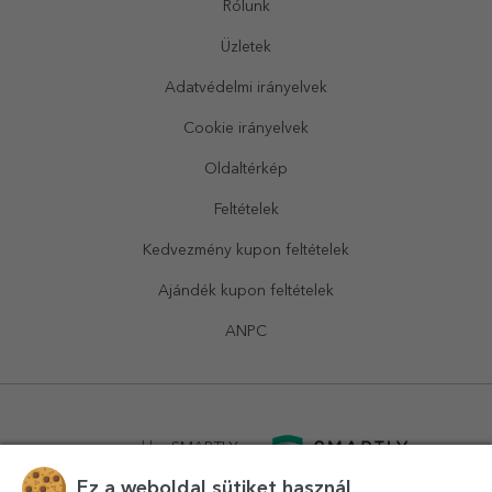
Rólunk
Üzletek
Adatvédelmi irányelvek
Cookie irányelvek
Oldaltérkép
Feltételek
Kedvezmény kupon feltételek
Ajándék kupon feltételek
ANPC
powered by
SMARTLY.ro
Ez a weboldal sütiket használ