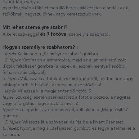
Az irodába vagy a
gyerekszobába tökéletesen illő keret emlékezetes ajándék az új
szülőknek, nagyszülőknek vagy keresztszülőknek.
Mit lehet személyre szabni?
és 3 fotóval
.
A keret szöveggel
személyre szabható
Hogyan személyre szabhatom?
1
. lépés
: Kattintson a „Személyre szabás” gombra
.
2. lépés
: Kattintson a mintafotóra, majd az alján található zöld
„Fotók feltöltése” gombra (a képek el lesznek mentve későbbi
felhasználás céljából).
3. lépés
: Válassza ki a fotókat a számítógépéről, telefonjáról vagy
táblagépéről. A feltöltés azonnal megkezdődik.
4
. lépés
: Válassza ki a megjelenítendő fotót.
5.
lépés
: Szükség esetén szerkesztheti a fotót a pozíció, a nagyítás
vagy a forgatás megváltoztatásával.
6.
lépés
: Ha elégedett az eredménnyel, kattintson a „Megerősítés”
gombra
.
7. lépés
: Válassza ki a szöveget, és írja be a kívánt üzenetet.
8. lépés
: Nyomja meg a „Befejezés” gombot, és tegye a terméket a
kosárba.