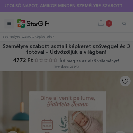
OLSÓ NAPOT, AMIKOR MINDEN SZEMÉLYRE SZABOTT PÓLÓRA 3
0
Személyre szabott képkeretek
Személyre szabott asztali képkeret szöveggel és 3
fotóval – Üdvözöljük a világban!
4772 Ft
Írd meg te az első véleményt!
Termékkód: 28393