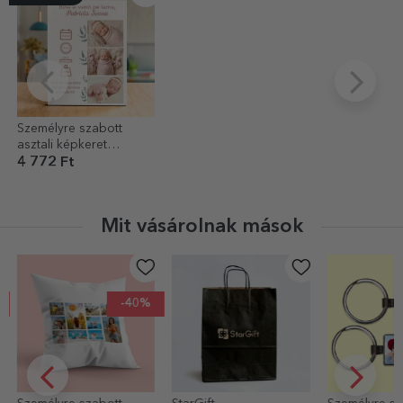
Személyre szabott
asztali képkeret
szöveggel és 3 fotóval
4 772 Ft
– Üdvözöljük a
világban!
Mit vásárolnak mások
-30%