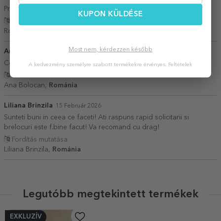
Produsul este conform descrierii, livrarea a fost foarte prompta.
KUPON KÜLDÉSE
Fordítás mutatása
Roxana I.,
Románia
Most nem, kérdezzen később
Ana Bolocan
01 Március 2026
Colaborare foarte bună, livrare rapidă
A kedvezmény személyre szabott termékekre érvényes.
Feltételek
Fordítás mutatása
Ana Bolocan,
Románia
Liliana Brinzila
15 Február 2026
Sunteti buni in ceea ce faceti! Ati raspuns rapid solicitarii si
brelocuri este f.bine facut! Va recomand cu drag!
Fordítás mutatása
Liliana Brinzila,
Románia
Legutóbb megtekintett termékek
EXKLUZÍV