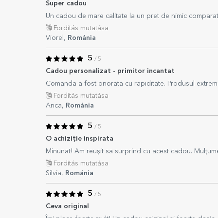
Super cadou
Un cadou de mare calitate la un pret de nimic compara
Fordítás mutatása
Viorel,
Románia
5
/ 5
Cadou personalizat - primitor incantat
Comanda a fost onorata cu rapiditate. Produsul extrem d
Fordítás mutatása
Anca,
Románia
5
/ 5
O achiziție inspirata
Minunat! Am reușit sa surprind cu acest cadou. Mulțum
Fordítás mutatása
Silvia,
Románia
5
/ 5
Ceva original