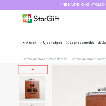
⚡ NE HAGYD KI AZ UTOLS
🔥 Akciók
⚡️ Újdonságok
🤩 Legnépszerűbb
🎁 S
Személyre szabott zsebpalackok
Személyre szabott, bőrbor