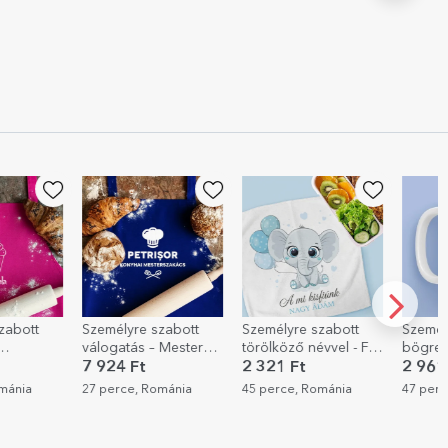
zabott
Személyre szabott
Személyre szabott
Személ
válogatás – Mester
törölköző névvel - Fiú
bögre,
sütve
szakács a konyhában
csecsemő
oldalán
7 924 Ft
2 321 Ft
2 961
grafik
ománia
27 perce, Románia
45 perce, Románia
47 perc