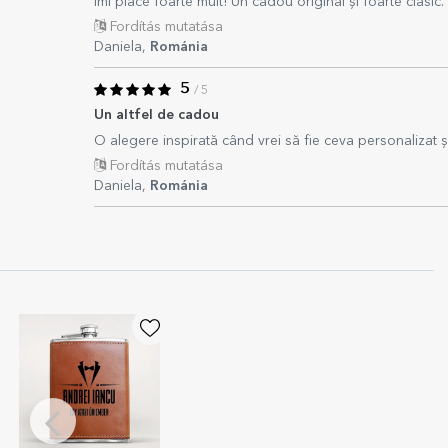
Îmi place foarte mult! Un cadou original și foarte clasic.
Fordítás mutatása
Daniela,
Románia
5
/ 5
Un altfel de cadou
O alegere inspirată când vrei să fie ceva personalizat și
Fordítás mutatása
Daniela,
Románia