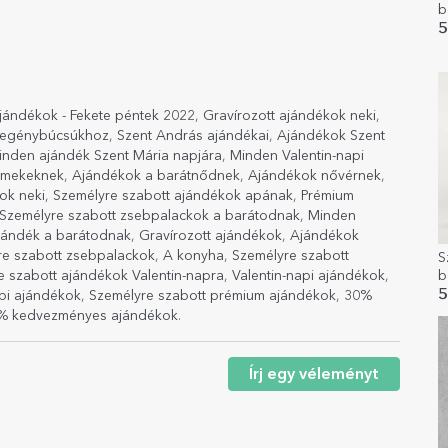
b
5
ajándékok - Fekete péntek 2022
,
Gravírozott ajándékok neki
,
legénybúcsúkhoz
,
Szent András ajándékai
,
Ajándékok Szent
inden ajándék Szent Mária napjára
,
Minden Valentin-napi
rmekeknek
,
Ajándékok a barátnődnek
,
Ajándékok nővérnek
,
ok neki
,
Személyre szabott ajándékok apának
,
Prémium
Személyre szabott zsebpalackok a barátodnak
,
Minden
jándék a barátodnak
,
Gravírozott ajándékok
,
Ajándékok
re szabott zsebpalackok
,
A konyha
,
Személyre szabott
S
b
e szabott ajándékok Valentin-napra
,
Valentin-napi ajándékok
,
A
5
api ajándékok
,
Személyre szabott prémium ajándékok
,
30%
% kedvezményes ajándékok
.
Írj egy véleményt