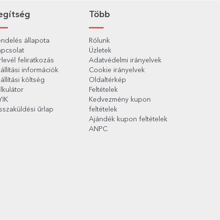
egítség
Több
ndelés állapota
Rólunk
pcsolat
Üzletek
rlevél feliratkozás
Adatvédelmi irányelvek
állítási információk
Cookie irányelvek
állítási költség
Oldaltérkép
lkulátor
Feltételek
YIK
Kedvezmény kupon
sszaküldési űrlap
feltételek
Ajándék kupon feltételek
ANPC