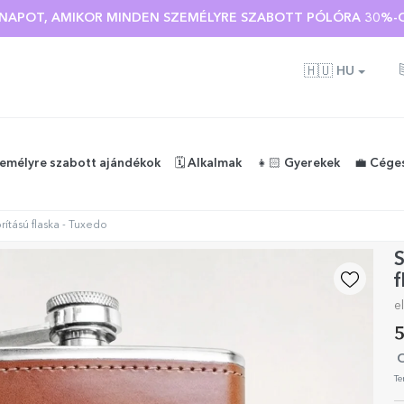
Ó NAPOT, AMIKOR MINDEN SZEMÉLYRE SZABOTT PÓLÓRA 30%-O
🇭🇺
HU
zemélyre szabott ajándékok
🗓️ Alkalmak
👧🏻 Gyerekek
💼 Cége
ítású flaska - Tuxedo
S
f
e
5
O
Te