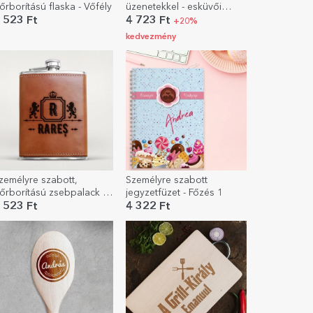
őrborítású flaska - Vőfély
üzenetekkel - esküvői
modell
 523 Ft
4 723 Ft
+20%
kedvezmény
zemélyre szabott,
Személyre szabott
őrborítású zsebpalack -
jegyzetfüzet - Főzés 1
z oroszlánkirály
 523 Ft
4 322 Ft