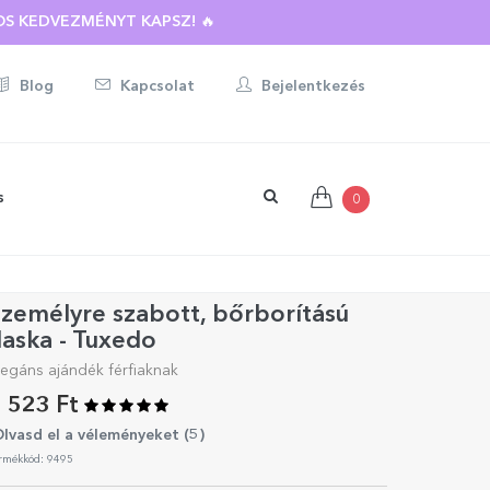
S KEDVEZMÉNYT KAPSZ! 🔥
Blog
Kapcsolat
Bejelentkezés
s
0
zemélyre szabott, bőrborítású
laska - Tuxedo
legáns ajándék férfiaknak
 523 Ft
lvasd el a véleményeket (
5
)
rmékkód: 9495