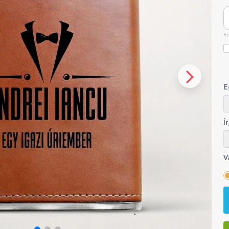
Ez
E
Í
V