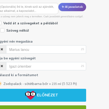
✨ AI javaslatok
 a szöveg nem jelenik meg a terméken. Csak javaslatok generálására szolgál.
Vedd át a szövegeket a példából
Szöveg nélkül
gyéni név megadása
25
rja be egyéni szövegét
25
álaszd ki a formátumot
Zsebpalack - sötétbarna bőr »
(
5 523
Ft)
235 ml
ELŐNÉZET