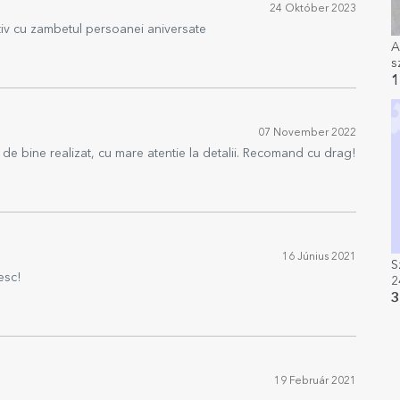
24 Október 2023
tiv cu zambetul persoanei aniversate
A
s
1
07 November 2022
e bine realizat, cu mare atentie la detalii. Recomand cu drag!
16 Június 2021
S
esc!
2
3
19 Február 2021