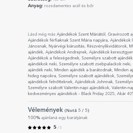
Anyag:
rozsdamentes acél és bőr
Lásd még más
Ajándékok Szent Máriától
,
Gravírozott 
Ajándékok férfiaknak Szent Mária napjára
,
Ajándékok 
Jánosnak
,
Nyárvégi kiárusítás
,
Részvénylikvidátorok
,
M
ajándék
,
Ajándékok Andrejnek
,
Ajándékok keresztgye
Ajándékok a feleségednek
,
Személyre szabott ajándék
ajándékok neki
,
Személyre szabott zsebpalackok neki
,
ajándék neki
,
Minden ajándék a barátodnak
,
Minden a
hideg napokra
,
Személyre szabott ajándékok
,
Személy
ajándékok felnőtteknek
,
Ajándékok Johnnak
,
Személyr
Személyre szabott Valentin-napi ajándékok
,
Valentin-n
kedvezményes ajándékok – Black Friday 2025
,
Akár 40
Vélemények
(Notă
5
/ 5
)
100%
ajánlaná egy barátjának
5
/ 5