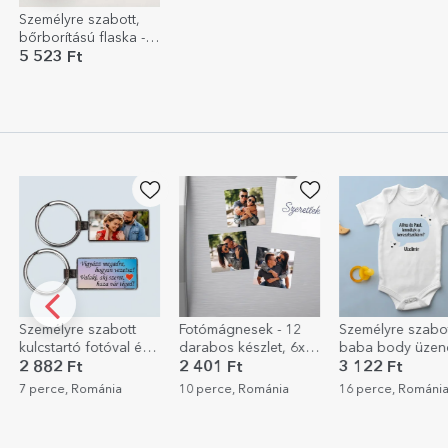
Személyre szabott,
bőrborítású flaska -
Tuxedo
5 523 Ft
Személyre szabott
Fotómágnesek - 12
Személyre szabo
kulcstartó fotóval és
darabos készlet, 6x6
baba body üzene
szöveggel
cm
- Nasi kérés
2 882 Ft
2 401 Ft
3 122 Ft
7 perce, Románia
10 perce, Románia
16 perce, Románi