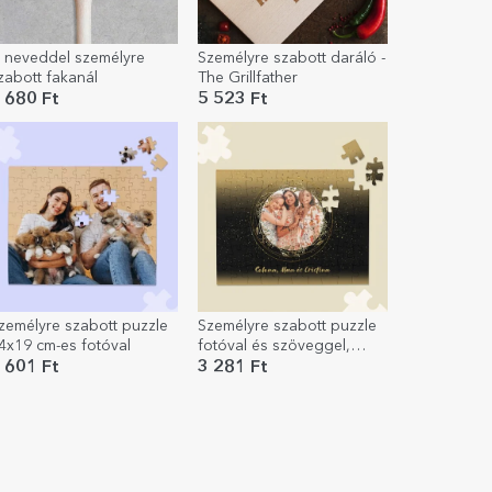
 neveddel személyre
Személyre szabott daráló -
zabott fakanál
The Grillfather
 680 Ft
5 523 Ft
zemélyre szabott puzzle
Személyre szabott puzzle
4x19 cm-es fotóval
fotóval és szöveggel,
20x15 cm - Arany keret
 601 Ft
3 281 Ft