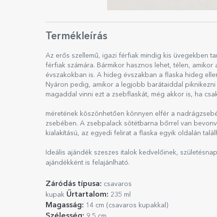
Termékleírás
Az erős szellemű, igazi férfiak mindig kis üvegekben t
férfiak számára. Bármikor hasznos lehet, télen, amikor 
évszakokban is. A hideg évszakban a flaska hideg elleni 
Nyáron pedig, amikor a legjobb barátaiddal piknikezn
magaddal vinni ezt a zsebflaskát, még akkor is, ha csak
méretének köszönhetően könnyen elfér a nadrágzsebé
zsebében. A zsebpalack sötétbarna bőrrel van bevonva
kialakítású, az egyedi felirat a flaska egyik oldalán talál
Ideális ajándék szeszes italok kedvelőinek, születésn
ajándékként is felajánlható.
Záródás típusa:
csavaros
Űrtartalom:
kupak
235 ml
Magasság:
14 cm (csavaros kupakkal)
Szélesség:
9,5 cm