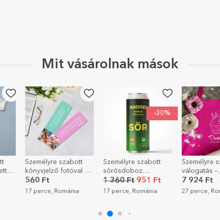
Mit vásárolnak mások
-30%
tt
Személyre szabott
Személyre szabott
Személyre s
ttel
könyvjelző fotóval és
sörösdoboz
válogatás –
üzenettel
szöveggel - Bejövő
Szeretettel 
560 Ft
1 360 Ft
951 Ft
7 924 Ft
hívás
a
17 perce, Románia
17 perce, Románia
27 perce, R