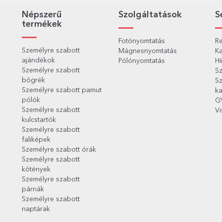
Népszerű
Szolgáltatások
S
termékek
Fotónyomtatás
Re
Személyre szabott
Mágnesnyomtatás
Ka
ajándékok
Pólónyomtatás
Hí
Személyre szabott
Sz
bögrék
Sz
Személyre szabott pamut
ka
pólók
G
Személyre szabott
Vi
kulcstartók
Személyre szabott
faliképek
Személyre szabott órák
Személyre szabott
kötények
Személyre szabott
párnák
Személyre szabott
naptárak