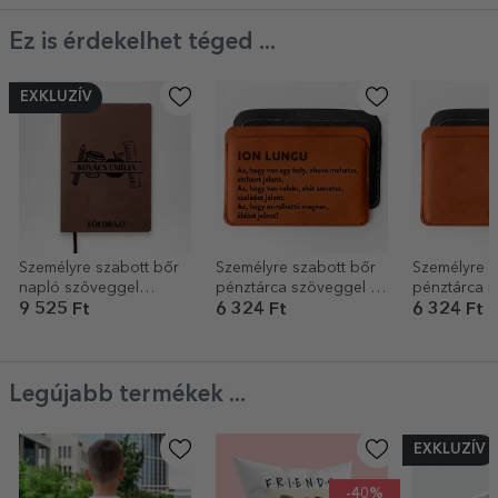
Ez is érdekelhet téged ...
EXKLUZÍV
Személyre szabott bőr
Személyre szabott bőr
Személyre s
napló szöveggel
pénztárca szöveggel a
pénztárca n
tanároknak - Tanári
család számára
9 525 Ft
6 324 Ft
6 324 Ft
alapfelszerelés
Legújabb termékek ...
EXKLUZÍV
-40%