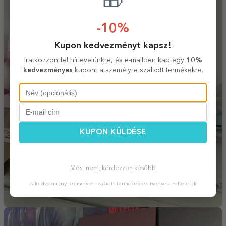
🎁
-10%
Kupon kedvezményt kapsz!
Iratkozzon fel hírlevelünkre, és e-mailben kap egy
10%
kedvezményes
kupont a személyre szabott termékekre.
KUPON KÜLDÉSE
Most nem, kérdezzen később
A kedvezmény személyre szabott termékekre érvényes.
Feltételek