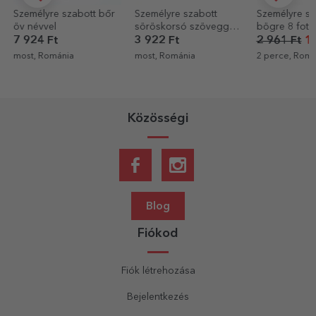
Személyre szabott
Személyre szabott
Személyre sz
söröskorsó szöveggel -
bögre 8 fotóval és
bögre tájkép
Royalty
szöveggel – A
3 922 Ft
2 961 Ft
1 776 Ft
2 961 Ft
legkedvesebb emlékeid
most, Románia
2 perce, Románia
11 perce, Rom
Közösségi
Blog
Fiókod
Fiók létrehozása
Bejelentkezés