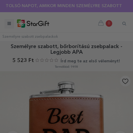
Ó NAPOT, AMIKOR MINDEN SZEMÉLYRE SZABOTT PÓLÓRA 30%-
0
Személyre szabott zsebpalackok
Személyre szabott, bőrborítású zsebpalack -
Legjobb APA
5 523 Ft
Írd meg te az első véleményt!
Termékkód: 9498