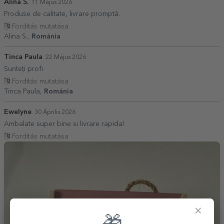
Alina S.
11 Május 2026
Produse de calitate, livrare promptă.
Fordítás mutatása
Alina S.,
Románia
Tinca Paula
22 Május 2026
Sunteți profi
Fordítás mutatása
Tinca Paula,
Románia
Ewelyne
30 Április 2026
Ambalate super bine si livrare rapida!
Fordítás mutatása
×