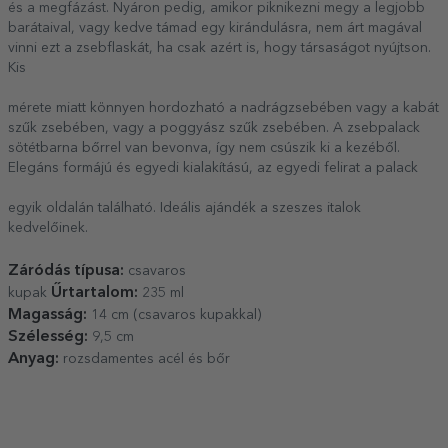
és a megfázást. Nyáron pedig, amikor piknikezni megy a legjobb
barátaival, vagy kedve támad egy kirándulásra, nem árt magával
vinni ezt a zsebflaskát, ha csak azért is, hogy társaságot nyújtson.
Kis
mérete miatt könnyen hordozható a nadrágzsebében vagy a kabát
szűk zsebében, vagy a poggyász szűk zsebében. A zsebpalack
sötétbarna bőrrel van bevonva, így nem csúszik ki a kezéből.
Elegáns formájú és egyedi kialakítású, az egyedi felirat a palack
egyik oldalán található. Ideális ajándék a szeszes italok
kedvelőinek.
Záródás típusa:
csavaros
Űrtartalom:
kupak
235 ml
Magasság:
14 cm (csavaros kupakkal)
Szélesség:
9,5 cm
Anyag:
rozsdamentes acél és bőr