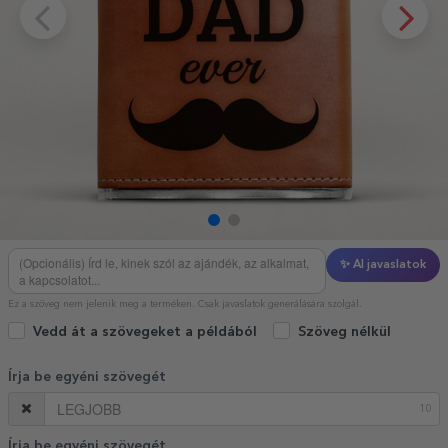
✨ AI javaslatok
Ez a szöveg nem jelenik meg a terméken. Csak javaslatok generálására szolgál.
Vedd át a szövegeket a példából
Szöveg nélkül
Írja be egyéni szövegét
10
Írja be egyéni szövegét