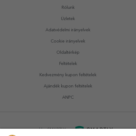
Rólunk
Üzletek
Adatvédelmi irányelvek
Cookie irányelvek
Oldaltérkép
Feltételek
Kedvezmény kupon feltételek
Ajándék kupon feltételek
ANPC
powered by
SMARTLY.ro