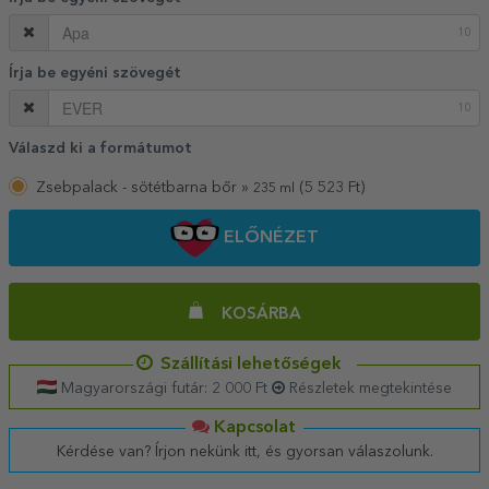
10
Írja be egyéni szövegét
10
Válaszd ki a formátumot
Zsebpalack - sötétbarna bőr »
(
5 523
Ft)
235 ml
ELŐNÉZET
KOSÁRBA
Szállítási lehetőségek
Magyarországi futár: 2 000 Ft
Részletek megtekintése
Kapcsolat
Kérdése van? Írjon nekünk itt, és gyorsan válaszolunk.