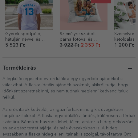
Gyerek sportpóló,
Személyre szabott
Személyre s
hátulján névvel és
párna fotóval és
kétoldalas 
számmal személyre
üzenettel – FRIENDS
kártya fotók
5 523 Ft
3 922 Ft
2 353 Ft
1 200 Ft
szabva – Futballrajongó
üzenettel – 
Termékleírás
A legkülönlegesebb évfordulókra egy egyedibb ajándékot is
választhat. A flaska ideális ajándék azoknak, akikről tudja, hogy
időnként szeretnek inni, és nem tudnak meglenni kedvenc italuk
nélkül.
Az erős italok kedvelői, az igazi férfiak mindig kis üvegekben
tartják az italukat. A flaska egyedülálló ajándék, különösen a férfiak
számára. Bármikor hasznos lehet, télen, amikor a hideg beköszönt
és az egész testet átjárja, és más évszakokban is. A hideg
évszakban a flaska hideg elleni italnak is szolgál, távol tartva Önt