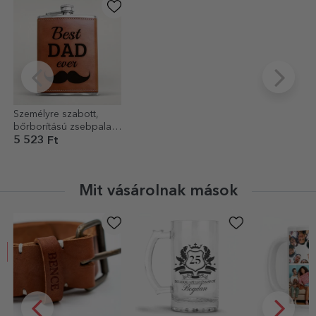
Személyre szabott,
bőrborítású zsebpalack
- Legjobb APA
5 523 Ft
Mit vásárolnak mások
-40%