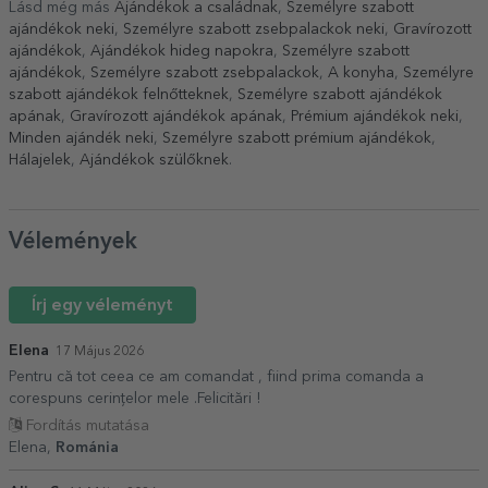
Lásd még más
Ajándékok a családnak
,
Személyre szabott
ajándékok neki
,
Személyre szabott zsebpalackok neki
,
Gravírozott
ajándékok
,
Ajándékok hideg napokra
,
Személyre szabott
ajándékok
,
Személyre szabott zsebpalackok
,
A konyha
,
Személyre
szabott ajándékok felnőtteknek
,
Személyre szabott ajándékok
apának
,
Gravírozott ajándékok apának
,
Prémium ajándékok neki
,
Minden ajándék neki
,
Személyre szabott prémium ajándékok
,
Hálajelek
,
Ajándékok szülőknek
.
Vélemények
Írj egy véleményt
Elena
17 Május 2026
Pentru că tot ceea ce am comandat , fiind prima comanda a
corespuns cerințelor mele .Felicitări !
Fordítás mutatása
Elena,
Románia