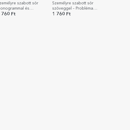
zemélyre szabott sör
Személyre szabott sör
onogrammal és
szöveggel – Probléma
zöveggel - Virágos
megoldva
 760 Ft
1 760 Ft
legancia