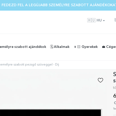
 FEDEZD FEL A LEGÚJABB SZEMÉLYRE SZABOTT AJÁNDÉKOKA
🇭🇺
HU
zemélyre szabott ajándékok
🗓️ Alkalmak
👧🏻 Gyerekek
💼 Cége
emélyre szabott pezsgő szöveggel - Díj
s
t
6
O
Te