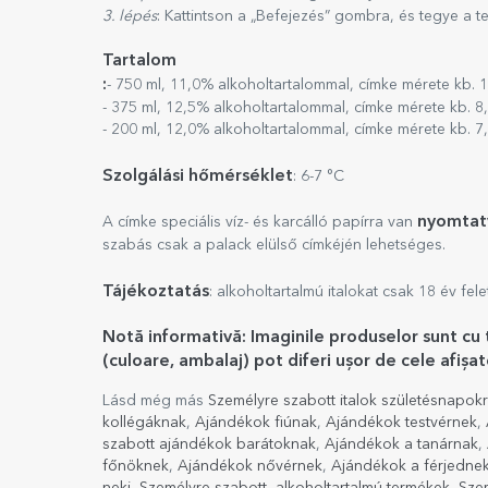
3. lépés
: Kattintson a „Befejezés” gombra, és tegye a t
Tartalom
:
- 750 ml, 11,0% alkoholtartalommal, címke mérete kb. 
- 375 ml, 12,5% alkoholtartalommal, címke mérete kb. 8
- 200 ml, 12,0% alkoholtartalommal, címke mérete kb. 7
Szolgálási hőmérséklet
: 6-7 °C
nyomtat
A címke speciális víz- és karcálló papírra van
szabás csak a palack elülső címkéjén lehetséges.
Tájékoztatás
: alkoholtartalmú italokat csak 18 év fel
Notă informativă: Imaginile produselor sunt cu 
(culoare, ambalaj) pot diferi ușor de cele afișate
Lásd még más
Személyre szabott italok születésnapok
kollégáknak
,
Ajándékok fiúnak
,
Ajándékok testvérnek
,
szabott ajándékok barátoknak
,
Ajándékok a tanárnak
,
főnöknek
,
Ajándékok nővérnek
,
Ajándékok a férjedne