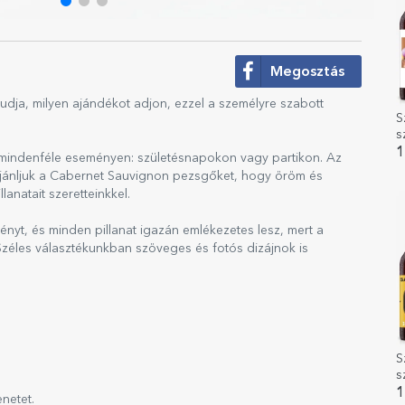
Megosztás
tudja, milyen ajándékot adjon, ezzel a személyre szabott
S
s
B
1
 mindenféle eseményen: születésnapokon vagy partikon. Az
t ajánljuk a Cabernet Sauvignon pezsgőket, hogy öröm és
anatait szeretteinkkel.
nyt, és minden pillanat igazán emlékezetes lesz, mert a
 Széles választékunkban szöveges és fotós dizájnok is
S
s
T
1
enetet.