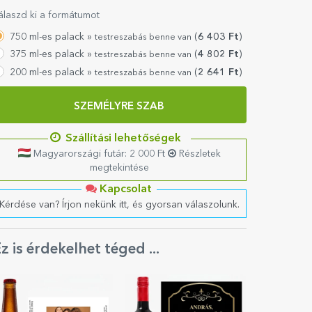
álaszd ki a formátumot
750 ml-es palack »
(
6 403
Ft
)
testreszabás benne van
375 ml-es palack »
(
4 802
Ft
)
testreszabás benne van
200 ml-es palack »
(
2 641
Ft
)
testreszabás benne van
SZEMÉLYRE SZAB
Szállítási lehetőségek
Magyarországi futár: 2 000 Ft
Részletek
megtekintése
Kapcsolat
Kérdése van? Írjon nekünk itt, és gyorsan válaszolunk.
z is érdekelhet téged ...