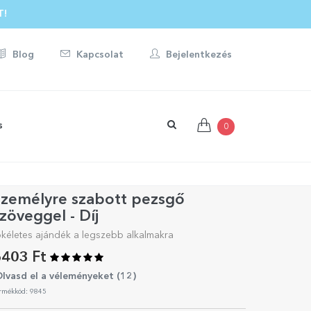
T!
Blog
Kapcsolat
Bejelentkezés
s
0
Személyre szabott pezsgő
zöveggel - Díj
ökéletes ajándék a legszebb alkalmakra
403 Ft
lvasd el a véleményeket (
12
)
rmékkód: 9845