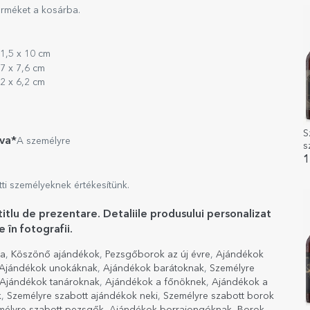
i
erméket a kosárba.
11,5 x 10 cm
,7 x 7,6 cm
,2 x 6,2 cm
S
va*
A személyre
s
s
1
etti személyeknek értékesítünk.
titlu de prezentare. Detaliile produsului personalizat
 în fotografii.
ra
,
Köszönő ajándékok
,
Pezsgőborok az új évre
,
Ajándékok
Ajándékok unokáknak
,
Ajándékok barátoknak
,
Személyre
Ajándékok tanároknak
,
Ajándékok a főnöknek
,
Ajándékok a
k
,
Személyre szabott ajándékok neki
,
Személyre szabott borok