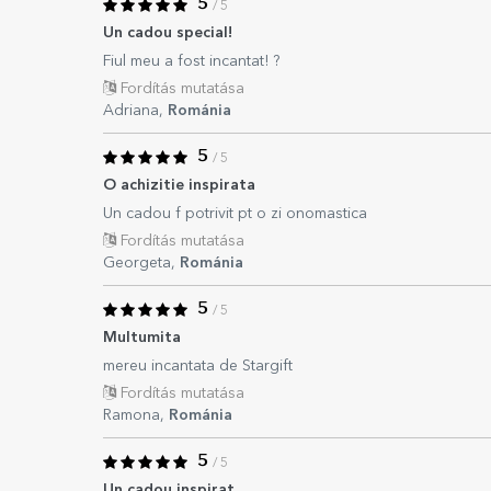
5
/ 5
Un cadou special!
Fiul meu a fost incantat! ?
Fordítás mutatása
Adriana,
Románia
5
/ 5
O achizitie inspirata
Un cadou f potrivit pt o zi onomastica
Fordítás mutatása
Georgeta,
Románia
5
/ 5
Multumita
mereu incantata de Stargift
Fordítás mutatása
Ramona,
Románia
5
/ 5
Un cadou inspirat