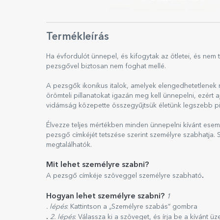
Termékleírás
Ha évfordulót ünnepel, és kifogytak az ötletei, és nem 
pezsgővel biztosan nem foghat mellé.
A pezsgők ikonikus italok, amelyek elengedhetetlenek
örömteli pillanatokat igazán meg kell ünnepelni, ezér
vidámság közepette összegyűjtsük életünk legszebb pill
Élvezze teljes mértékben minden ünnepelni kívánt esemé
pezsgő címkéjét tetszése szerint személyre szabhatja.
megtalálhatók.
Mit lehet személyre szabni?
.
A pezsgő címkéje szöveggel személyre szabható
Hogyan lehet személyre szabni?
1
. lépés
: Kattintson a „Személyre szabás” gombra
.
2. lépés
: Válassza ki a szöveget, és írja be a kívánt üz