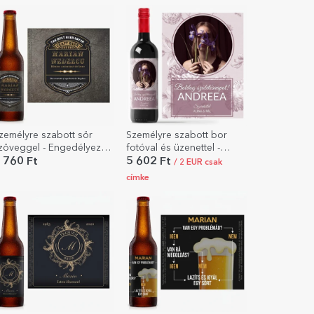
gyál sört!
zemélyre szabott sör
Személyre szabott bor
zöveggel - Engedélyezett
fotóval és üzenettel -
örivó
Névnap
 760 Ft
5 602 Ft
/ 2 EUR csak
címke