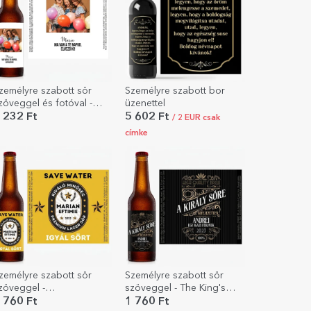
zemélyre szabott sör
Személyre szabott bor
zöveggel és fotóval -
üzenettel
oldogság
 232 Ft
5 602 Ft
/ 2 EUR csak
címke
zemélyre szabott sör
Személyre szabott sör
zöveggel -
szöveggel - The King's
akarékoskodj a vízzel,
Beer
 760 Ft
1 760 Ft