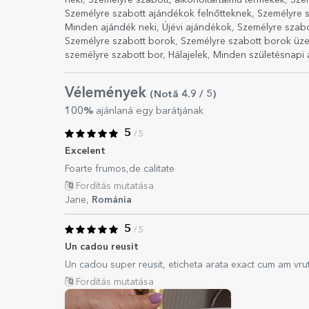
neki
,
Személyre szabott, alkoholtartalmú termékek
,
Sze
Személyre szabott ajándékok felnőtteknek
,
Személyre s
Minden ajándék neki
,
Újévi ajándékok
,
Személyre szab
Személyre szabott borok
,
Személyre szabott borok üze
személyre szabott bor
,
Hálajelek
,
Minden születésnapi 
Vélemények
(Notă
4.9
/ 5
)
100%
ajánlaná egy barátjának
5
/ 5
Excelent
Foarte frumos,de calitate
Fordítás mutatása
Jane,
Románia
5
/ 5
Un cadou reusit
Un cadou super reusit, eticheta arata exact cum am vru
Fordítás mutatása