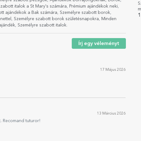
mélyre szabott pezsgők
,
Ajándékok borrajongóknak
,
Borok
,
S
zabott italok a St Mary's számára
,
Prémium ajándékok neki
,
m
ott ajándékok a Bak számára
,
Személyre szabott borok
,
s
1
nettel
,
Személyre szabott borok születésnapokra
,
Minden
e
ajándék
,
Személyre szabott italok
.
Írj egy véleményt
17 Május 2026
13 Március 2026
t. Recomand tuturor!