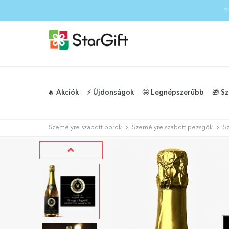
✨
🔥 Akciók
⚡️ Újdonságok
🤩 Legnépszerűbb
🎁 S
Személyre szabott borok
Személyre szabott pezsgők
Sz