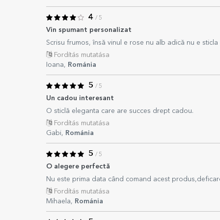
4
/ 5
Vin spumant personalizat
Scrisu frumos, însă vinul e rose nu alb adică nu e sticla
Fordítás mutatása
Ioana,
Románia
5
/ 5
Un cadou interesant
O sticlă eleganta care are succes drept cadou.
Fordítás mutatása
Gabi,
Románia
5
/ 5
O alegere perfectă
Nu este prima data când comand acest produs,deficare
Fordítás mutatása
Mihaela,
Románia