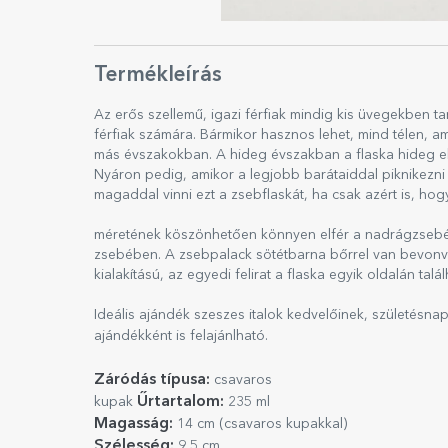
Termékleírás
Az erős szellemű, igazi férfiak mindig kis üvegekben t
férfiak számára. Bármikor hasznos lehet, mind télen, 
más évszakokban. A hideg évszakban a flaska hideg elle
Nyáron pedig, amikor a legjobb barátaiddal piknikezn
magaddal vinni ezt a zsebflaskát, ha csak azért is, hog
méretének köszönhetően könnyen elfér a nadrágzsebé
zsebében. A zsebpalack sötétbarna bőrrel van bevonva
kialakítású, az egyedi felirat a flaska egyik oldalán talál
Ideális ajándék szeszes italok kedvelőinek, születésn
ajándékként is felajánlható.
Záródás típusa:
csavaros
Űrtartalom:
kupak
235 ml
Magasság:
14 cm (csavaros kupakkal)
Szélesség:
9,5 cm