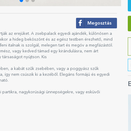
Megosztás
artják az erejüket. A zsebpalack egyedi ajándék, különösen a
amikor a hideg beköszönt és az egész testben érezhető, mind
ni italnak is szolgál, melegen tart és megóv a megfázástól.
i mész, vagy kedved támad egy kirándulásra, nem árt
y társaságot nyújtson. Kis
ben, a kabát szűk zsebében, vagy a poggyász szűk
, így nem csúszik ki a kezéből. Elegáns formájú és egyedi
ható.
E
api partikra, nagykorúsági ünnepségekre, vagy esküvői