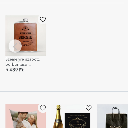
Személyre szabott,
bőrborítású
zsebpalack névvel
5 489 Ft