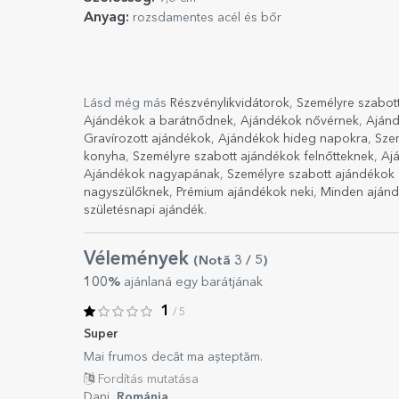
Anyag:
rozsdamentes acél és bőr
Lásd még más
Részvénylikvidátorok
,
Személyre szabot
Ajándékok a barátnődnek
,
Ajándékok nővérnek
,
Ajánd
Gravírozott ajándékok
,
Ajándékok hideg napokra
,
Sze
konyha
,
Személyre szabott ajándékok felnőtteknek
,
Aj
Ajándékok nagyapának
,
Személyre szabott ajándékok
nagyszülőknek
,
Prémium ajándékok neki
,
Minden ajánd
születésnapi ajándék
.
Vélemények
(Notă
3
/ 5
)
100%
ajánlaná egy barátjának
1
/ 5
Super
Mai frumos decât ma așteptăm.
Fordítás mutatása
Dani,
Románia