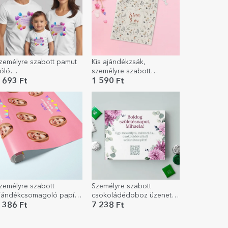
zemélyre szabott pamut
Kis ajándékzsák,
óló
személyre szabott
yermekeknek/felnőtteknek
szöveggel - Virágok
 693 Ft
1 590 Ft
 Lufik
zemélyre szabott
Személyre szabott
jándékcsomagoló papír
csokoládédoboz üzenettel
otóval és üzenettel
és QR-kóddal - Virágok
 386 Ft
7 238 Ft