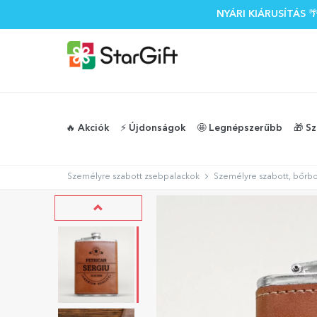
NYÁRI KIÁRUSÍTÁS
🔥 Akciók
⚡️ Újdonságok
🤩 Legnépszerűbb
🎁 S
Személyre szabott zsebpalackok
Személyre szabott, bőrbo