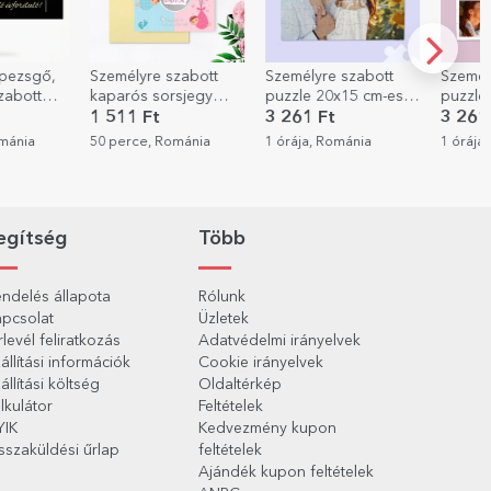
zabott
Személyre szabott
Személyre szabott
Személ
sjegy
puzzle 20x15 cm-es
puzzle 4 fotóval és
vászon
 Nem
fotóval
szöveggel - Pillanatok
fotóval
3 261 Ft
3 261 Ft
9 705
ománia
1 órája, Románia
1 órája, Románia
1 órája
egítség
Több
ndelés állapota
Rólunk
pcsolat
Üzletek
rlevél feliratkozás
Adatvédelmi irányelvek
állítási információk
Cookie irányelvek
állítási költség
Oldaltérkép
lkulátor
Feltételek
YIK
Kedvezmény kupon
sszaküldési űrlap
feltételek
Ajándék kupon feltételek