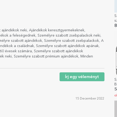
S
s
s
8
t ajándékok neki
,
Ajándékok keresztgyermekeknek
,
ékok a feleségednek
,
Személyre szabott zsebpalackok neki
,
mélyre szabott ajándékok
,
Személyre szabott zsebpalackok
,
A
ándékok a családnak
,
Személyre szabott ajándékok apának
,
 60 évesek számára
,
Személyre szabott ajándékok
ék neki
,
Személyre szabott prémium ajándékok
,
Minden
Írj egy véleményt
S
B
f
5
c
15 December 2022