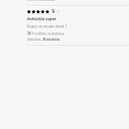
5
/ 5
Achiziție super
Exact ce mi-am dorit ?
Fordítás mutatása
Simona,
Románia