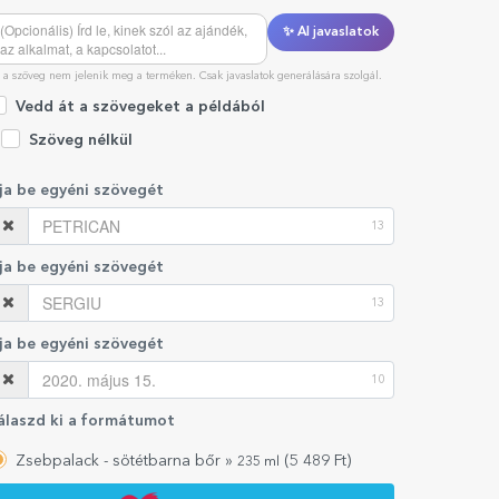
✨ AI javaslatok
 a szöveg nem jelenik meg a terméken. Csak javaslatok generálására szolgál.
Vedd át a szövegeket a példából
Szöveg nélkül
rja be egyéni szövegét
13
rja be egyéni szövegét
13
rja be egyéni szövegét
10
álaszd ki a formátumot
Zsebpalack - sötétbarna bőr »
(
5 489
Ft)
235 ml