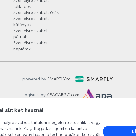
Személyre szabott
faliképek
Személyre szabott órák
Személyre szabott
kötények
Személyre szabott
párnák
Személyre szabott
naptárak
powered by
SMARTLY.ro
logistics by
APACARGO.com
l sütiket használ
emélyre szabott tartalom megjelenítése, sütiket vagy
használunk. Az „Elfogadás” gombra kattintva
E
ciók sütiken vagy hasonló technológiákon keresztüli