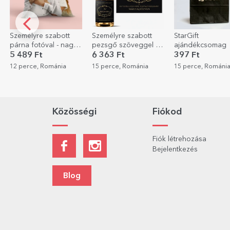
Személyre szabott
StarGift
Személyre szabo
pezsgő szöveggel -
ajándékcsomag
nyuszi fotóval és
Elegáns
szöveggel – Bol
6 363 Ft
397 Ft
5 011 Ft
születésnapot, ki
15 perce, Románia
15 perce, Románia
22 perce, Románi
Közösségi
Fiókod
Fiók létrehozása
Bejelentkezés
Blog