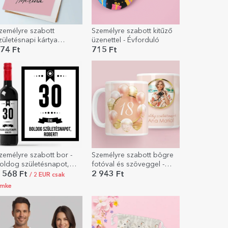
zemélyre szabott
Személyre szabott kitűző
zületésnapi kártya
üzenettel - Évforduló
zöveggel - Virágos
74 Ft
715 Ft
zemélyre szabott bor -
Személyre szabott bögre
oldog születésnapot,
fotóval és szöveggel -
ehér háttér
Majorat
 568 Ft
2 943 Ft
/ 2 EUR csak
ímke