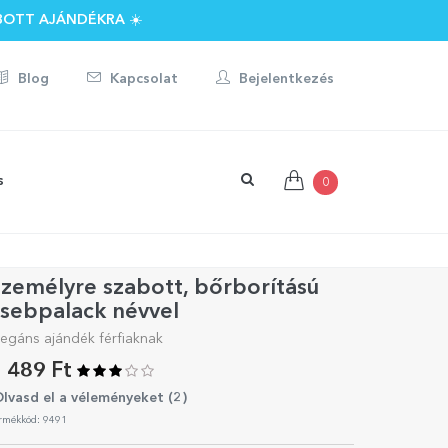
BOTT AJÁNDÉKRA ☀️
Blog
Kapcsolat
Bejelentkezés
s
0
zemélyre szabott, bőrborítású
sebpalack névvel
legáns ajándék férfiaknak
 489 Ft
lvasd el a véleményeket (
2
)
rmékkód: 9491