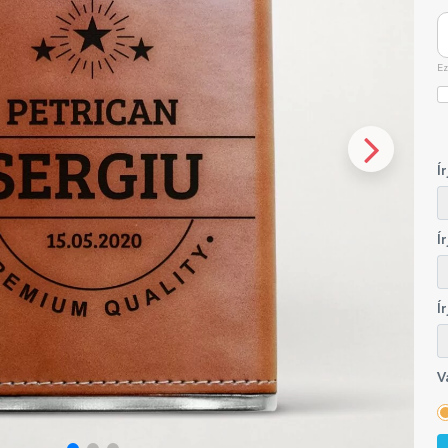
Ez
Í
Í
Í
V