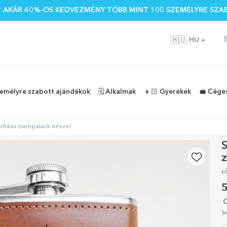
 🌴 AKÁR 40%-OS KEDVEZMÉNY TÖBB MINT 100 SZEMÉLYRE SZA
🇭🇺
HU
zemélyre szabott ajándékok
🗓️ Alkalmak
👧🏻 Gyerekek
💼 Cége
rítású zsebpalack névvel
S
z
e
5
O
Te