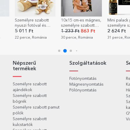
tt
10x15 cm-es mágnes,
Mini palack pezsgő,
Személyre s
személyre szabott
személyre szabott
kaparós sor
dog
fotóval
szöveggel,
üzenettel –
1 233 Ft
863 Ft
2 624 Ft
1 511 Ft
csim!
születésnapra - Arany
kiderítése
a
30 perce, Románia
31 perce, Románia
50 perce, R
Népszerű
Szolgáltatások
S
termékek
Fotónyomtatás
Re
Személyre szabott
Mágnesnyomtatás
Ka
ajándékok
Pólónyomtatás
Hí
Személyre szabott
Sz
bögrék
Sz
Személyre szabott pamut
ka
pólók
G
Személyre szabott
Vi
kulcstartók