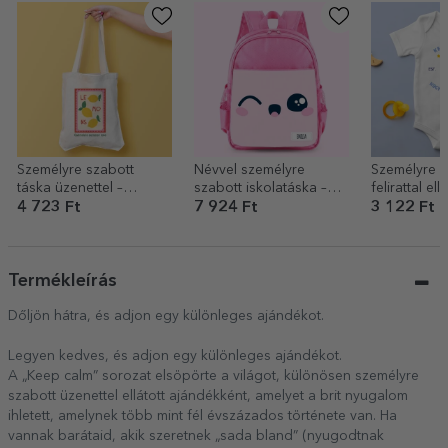
Személyre szabott
Névvel személyre
Személyre s
táska üzenettel –
szabott iskolatáska –
felirattal ellá
Summer
Cute
gyermekbod
4 723 Ft
7 924 Ft
3 122 Ft
nézek ki a 
képest
Termékleírás
Dőljön hátra, és adjon egy különleges ajándékot.
Legyen kedves, és adjon egy különleges ajándékot.
A „Keep calm” sorozat elsöpörte a világot, különösen személyre
szabott üzenettel ellátott ajándékként, amelyet a brit nyugalom
ihletett, amelynek több mint fél évszázados története van. Ha
vannak barátaid, akik szeretnek „sada bland” (nyugodtnak