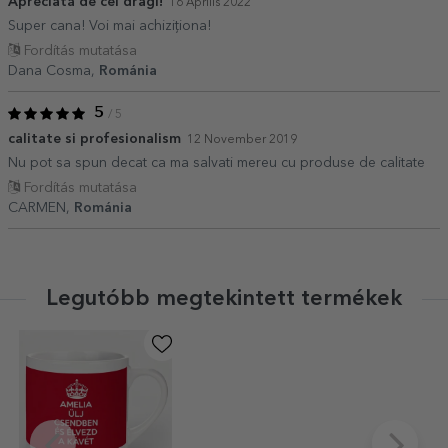
Apreciată de cei dragi!
16 Április 2022
Super cana! Voi mai achiziționa!
Fordítás mutatása
Dana Cosma,
Románia
5
/ 5
calitate si profesionalism
12 November 2019
Nu pot sa spun decat ca ma salvati mereu cu produse de calitate
Fordítás mutatása
CARMEN,
Románia
Legutóbb megtekintett termékek