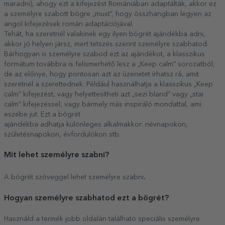
maradni), ahogy ezt a kifejezést Romániában adaptálták, akkor ez
a személyre szabott bögre „must”, hogy összhangban legyen az
angol kifejezések román adaptációjával.
Tehát, ha szeretnél valakinek egy ilyen bögrét ajándékba adni,
akkor jó helyen jársz, mert tetszés szerint személyre szabhatod.
Bárhogyan is személyre szabod ezt az ajándékot, a klasszikus
formátum továbbra is felismerhető lesz a „Keep calm” sorozatból,
de az előnye, hogy pontosan azt az üzenetet írhatsz rá, amit
szeretnél a szerettednek. Például használhatja a klasszikus „Keep
calm” kifejezést, vagy helyettesítheti azt „sezi bland” vagy „stai
calm” kifejezéssel, vagy bármely más inspiráló mondattal, ami
eszébe jut. Ezt a bögrét
ajándékba adhatja különleges alkalmakkor: névnapokon,
születésnapokon, évfordulókon stb.
Mit lehet személyre szabni?
.
A bögrét szöveggel lehet személyre szabni
Hogyan személyre szabhatod ezt a bögrét?
Használd a termék jobb oldalán található speciális személyre