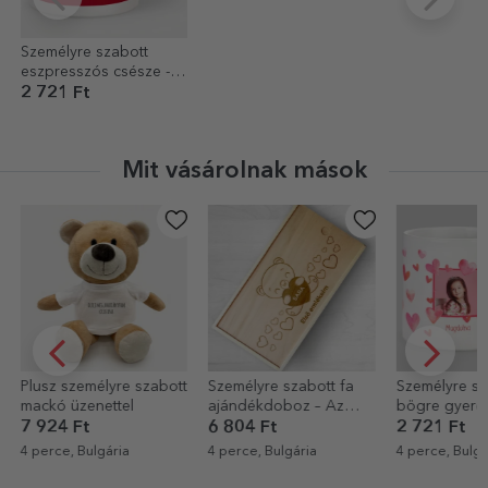
Személyre szabott
eszpresszós csésze -
KEEP CALM AND...
2 721 Ft
Mit vásárolnak mások
Plusz személyre szabott
Személyre szabott fa
Személyre sz
mackó üzenettel
ajándékdoboz – Az
bögre gyere
első emlékeim
Szívek
7 924 Ft
6 804 Ft
2 721 Ft
4 perce, Bulgária
4 perce, Bulgária
4 perce, Bulgá