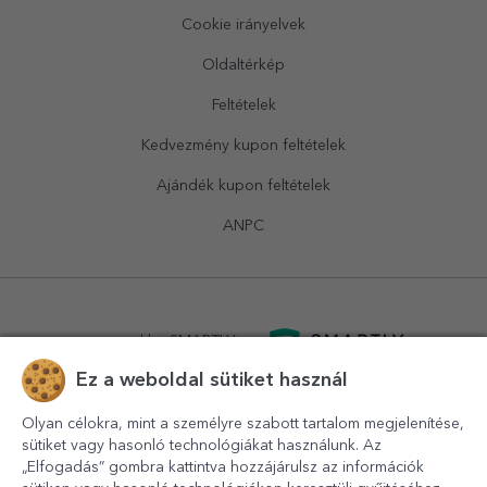
Cookie irányelvek
Oldaltérkép
Feltételek
Kedvezmény kupon feltételek
Ajándék kupon feltételek
ANPC
powered by
SMARTLY.ro
Ez a weboldal sütiket használ
logistics by
APACARGO.com
Olyan célokra, mint a személyre szabott tartalom megjelenítése,
sütiket vagy hasonló technológiákat használunk. Az
„Elfogadás” gombra kattintva hozzájárulsz az információk