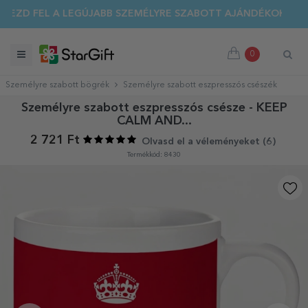
EZD FEL A LEGÚJABB SZEMÉLYRE SZABOTT AJÁNDÉKOKAT!
0
Személyre szabott bögrék
Személyre szabott eszpresszós csészék
Személyre szabott eszpresszós csésze - KEEP
CALM AND...
2 721 Ft
Olvasd el a véleményeket (
6
)
Termékkód: 8430