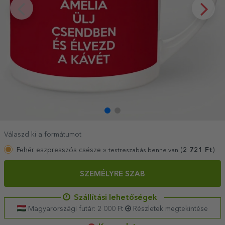
Válaszd ki a formátumot
Fehér eszpresszós csésze »
(
2 721
Ft
)
testreszabás benne van
SZEMÉLYRE SZAB
Szállítási lehetőségek
Magyarországi futár: 2 000 Ft
Részletek megtekintése