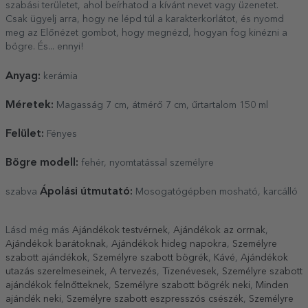
szabási területet, ahol beírhatod a kívánt nevet vagy üzenetet.
Csak ügyelj arra, hogy ne lépd túl a karakterkorlátot, és nyomd
meg az Előnézet gombot, hogy megnézd, hogyan fog kinézni a
bögre. És... ennyi!
Anyag:
kerámia
Méretek:
Magasság 7 cm, átmérő 7 cm, űrtartalom 150 ml
Felület:
Fényes
Bögre modell:
fehér, nyomtatással személyre
Ápolási útmutató:
szabva
Mosogatógépben mosható, karcálló
Lásd még más
Ajándékok testvérnek
,
Ajándékok az orrnak
,
Ajándékok barátoknak
,
Ajándékok hideg napokra
,
Személyre
szabott ajándékok
,
Személyre szabott bögrék
,
Kávé
,
Ajándékok
utazás szerelmeseinek
,
A tervezés
,
Tizenévesek
,
Személyre szabott
ajándékok felnőtteknek
,
Személyre szabott bögrék neki
,
Minden
ajándék neki
,
Személyre szabott eszpresszós csészék
,
Személyre