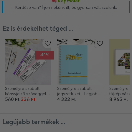
Kapcsolat
Kérdése van? Írjon nekünk itt, és gyorsan válaszolunk.
Ez is érdekelhet téged ...
-40%
Személyre szabott
Személyre szabott
Személyre s
könyvjelző szöveggel -
jegyzetfüzet – Legjobb
tájkép vász
Beszállókártya
apa, kék
fotóval, 46-
560 Ft
336 Ft
4 322 Ft
8 965 Ft
modellszám
szöveges üz
Legújabb termékek ...