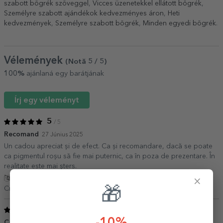
szabott bögrék szöveggel
,
Vicces üzenetekkel ellátott bögrék
,
Személyre szabott ajándékok kedvezményes áron
,
Heti
kedvezmények
,
Személyre szabott bögrék
,
Minden egyedi bögrék
.
Vélemények
(Notă
5
/ 5
)
100%
ajánlaná egy barátjának
Írj egy véleményt
5
/ 5
Recomand
27 Június 2025
Un cadou apreciat și de efect. Ca și recomandare, dacă se poate
ca pigmentul roșu să fie mai puternic, ca în poza de prezentare. În
realitate este mai șters.
Fordítás mutatása
×
Cristina,
Románia
🎁
5
/ 5
Cana
16 Január 2024