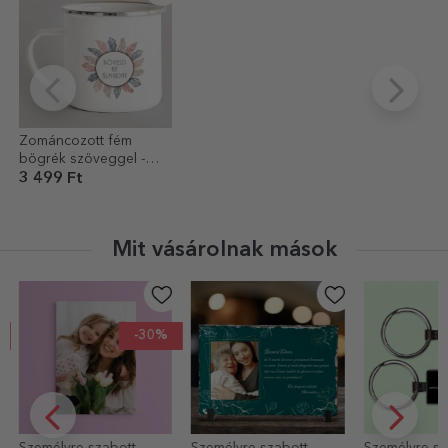
Zománcozott fém
bögrék szöveggel -
Kövesd az álmaidat
3 499 Ft
Mit vásárolnak mások
Személyre szabott
Személyre szabott
Személyre sz