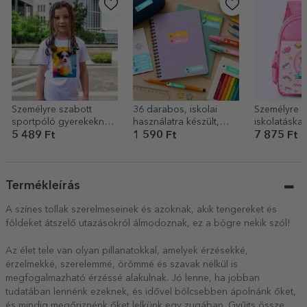
Személyre szabott
36 darabos, iskolai
Személyre s
sportpóló gyerekeknek
használatra készült,
iskolatáska f
portréfotóval
személyre szabott
Unicorn
5 489 Ft
1 590 Ft
7 875 Ft
matricakészlet
(önragasztós címke)
Termékleírás
A színes tollak szerelmeseinek és azoknak, akik tengereket és
földeket átszelő utazásokról álmodoznak, ez a bögre nekik szól!
Az élet tele van olyan pillanatokkal, amelyek érzésekké,
érzelmekké, szerelemmé, örömmé és szavak nélkül is
megfogalmazható érzéssé alakulnak. Jó lenne, ha jobban
tudatában lennénk ezeknek, és idővel bölcsebben ápolnánk őket,
és mindig megőriznénk őket lelkünk egy zugában. Gyűjts össze