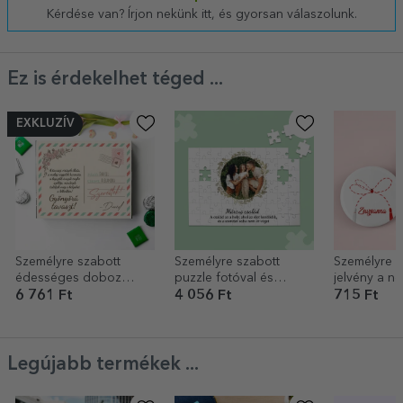
Kérdése van? Írjon nekünk itt, és gyorsan válaszolunk.
Ez is érdekelhet téged ...
EXKLUZÍV
Személyre szabott
Személyre szabott
Személyre s
édességes doboz
puzzle fotóval és
jelvény a n
szöveggel -
szöveggel 28x19 cm -
6 761 Ft
4 056 Ft
715 Ft
Megtekintés
Család
Legújabb termékek ...