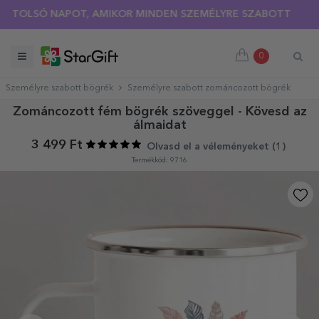
OLSÓ NAPOT, AMIKOR MINDEN SZEMÉLYRE SZABOTT PÓLÓRA 3
0
Személyre szabott bögrék
Személyre szabott zománcozott bögrék
Zománcozott fém bögrék szöveggel - Kövesd az
álmaidat
3 499 Ft
Olvasd el a véleményeket (
1
)
Termékkód: 9716