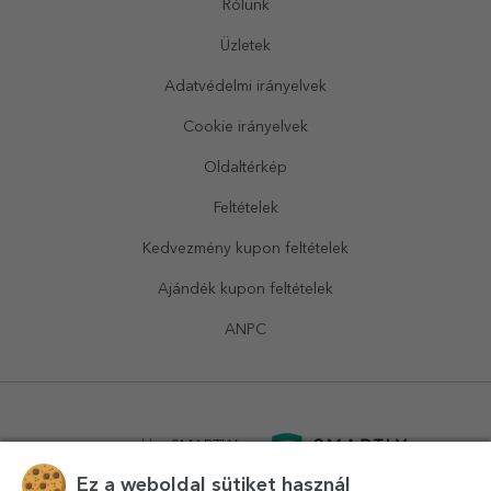
Rólunk
Üzletek
Adatvédelmi irányelvek
Cookie irányelvek
Oldaltérkép
Feltételek
Kedvezmény kupon feltételek
Ajándék kupon feltételek
ANPC
powered by
SMARTLY.ro
Ez a weboldal sütiket használ