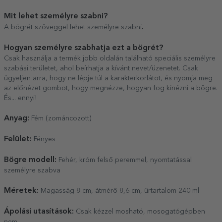
Mit lehet személyre szabni?
.
A bögrét szöveggel lehet személyre szabni
Hogyan személyre szabhatja ezt a bögrét?
Csak használja a termék jobb oldalán található speciális személyre
szabási területet, ahol beírhatja a kívánt nevet/üzenetet. Csak
ügyeljen arra, hogy ne lépje túl a karakterkorlátot, és nyomja meg
az előnézet gombot, hogy megnézze, hogyan fog kinézni a bögre.
És... ennyi!
Anyag:
Fém (zománcozott)
Felület:
Fényes
Bögre modell:
Fehér, króm felső peremmel, nyomtatással
személyre szabva
Méretek:
Magasság 8 cm, átmérő 8,6 cm, űrtartalom 240 ml
Ápolási utasítások:
Csak kézzel mosható, mosogatógépben
nem