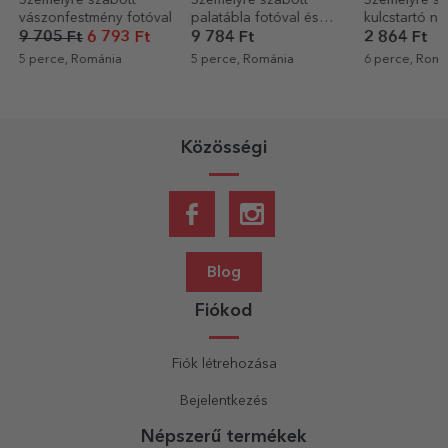
palatábla fotóval és
kulcstartó névvel és
borosdoboz 
üzenettel - Virágok
üzenettel
születésnapo
9 784 Ft
2 864 Ft
6 999 Ft
5 perce, Románia
6 perce, Románia
10 perce, Rom
Közösségi
Blog
Fiókod
Fiók létrehozása
Bejelentkezés
Népszerű termékek