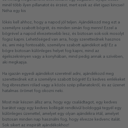
minél több ilyen pillanatot és érzést, mert ezek az élet igazi kincsei!
Néha egy kis
lökés kell ahhoz, hogy a napod jól teljen. Ajándékozd meg ezt a
személyre szabott bögrét, és minden simán fog menni! Ezzel a
bögrével a napod élvezetesebb lesz, és biztosan sok-sok mosolyt
fogsz kapni. Lehetőséged van arra, hogy szeretteidnek hasznos
és, ami még fontosabb, személyre szabott ajándékot adj! Ez a
bögre biztosan különleges helyet fog kapni, mind az
éjjeliszekrényen vagy a konyhában, mind pedig annak a szívében,
aki megkapja.
Ha igazán egyedi ajándékot szeretnél adni, ajándékozd meg
szeretteidnek ezt a személyre szabott bögrét! Ez kedves emlékeket
fog ébreszteni rólad vagy a közös szép pillanatokról, és az üzenet
hatalmas örömet fog okozni neki.
Most már készen állsz arra, hogy egy családtagot, egy kedves
barátot vagy egy kedves kollégát rendkívül boldoggá tegyél egy
különleges üzenettel, amelyet egy olyan ajándékra írtál, amelyet
biztosan minden nap használni fog, hogy élvezze kedvenc italát.
Sok sikert az inspirált ajándékokhoz!