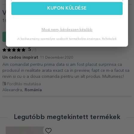
KUPON KÜLDÉSE
Vélemények
(Notă
5
/ 5
)
100%
ajánlaná egy barátjának
Most nem, kérdezzen később
Írj egy véleményt
A kedvezmény személyre szabott termékekre érvényes.
Feltételek
5
/ 5
Un cadou inspirat
11 December 2020
Am comandat pentru prima data si am fost placut surprinsa ca
produsul in realitate arata exact ca in preview, fapt ce m-a facut sa
revin si cu o a doua comanda pentru un alt produs. Multumesc!
Fordítás mutatása
Alexandra,
Románia
Legutóbb megtekintett termékek