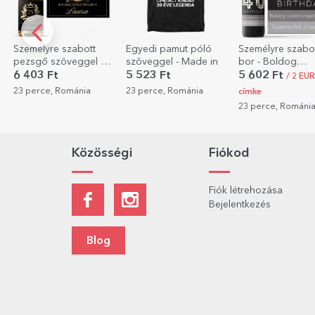
Egyedi pamut póló
Személyre szabott
Személyre szabo
szöveggel - Made in
bor - Boldog
asztali képkeret
születésnapot!
portréfotóval
5 523 Ft
5 602 Ft
4 802 Ft
/ 2 EUR csak
23 perce, Románia
23 perce, Románi
címke
23 perce, Románia
Közösségi
Fiókod
Fiók létrehozása
Bejelentkezés
Blog