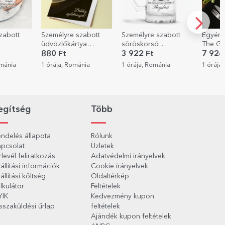
zabott
Személyre szabott
Egyéni rendezés -
Személ
ya
söröskorsó
The Grillfather
mackó 
 Boldog
szöveggel - Royalty
szöveg
3 922 Ft
7 924 Ft
7 924
ot!
ánia
1 órája, Románia
1 órája, Románia
1 órája
egítség
Több
ndelés állapota
Rólunk
pcsolat
Üzletek
rlevél feliratkozás
Adatvédelmi irányelvek
állítási információk
Cookie irányelvek
állítási költség
Oldaltérkép
lkulátor
Feltételek
YIK
Kedvezmény kupon
sszaküldési űrlap
feltételek
Ajándék kupon feltételek