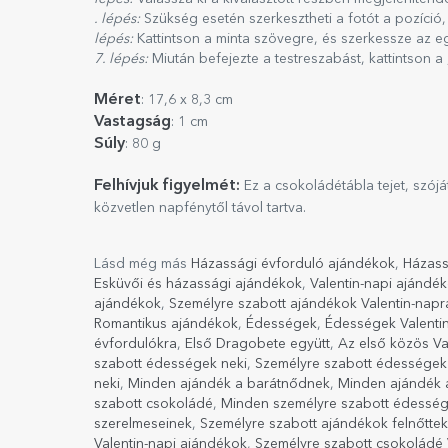
. lépés:
Szükség esetén szerkesztheti a fotót a pozíció,
lépés:
Kattintson a minta szövegre, és szerkessze az e
7. lépés:
Miután befejezte a testreszabást, kattintson 
Méret
: 17,6 x 8,3 cm
Vastagság
: 1 cm
Súly
: 80 g
Felhívjuk figyelmét:
Ez a csokoládétábla tejet, szójá
közvetlen napfénytől távol tartva.
Lásd még más
Házassági évforduló ajándékok
,
Házass
Esküvői és házassági ajándékok
,
Valentin-napi ajándé
ajándékok
,
Személyre szabott ajándékok Valentin-napr
Romantikus ajándékok
,
Édességek
,
Édességek Valenti
évfordulókra
,
Első Dragobete együtt
,
Az első közös Va
szabott édességek neki
,
Személyre szabott édessége
neki
,
Minden ajándék a barátnődnek
,
Minden ajándék 
szabott csokoládé
,
Minden személyre szabott édesség
szerelmeseinek
,
Személyre szabott ajándékok felnőtte
Valentin-napi ajándékok
,
Személyre szabott csokoládé 