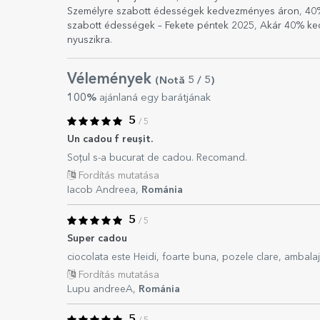
Személyre szabott édességek kedvezményes áron
,
40
szabott édességek – Fekete péntek 2025
,
Akár 40% ke
nyuszikra
.
Vélemények
(Notă
5
/ 5
)
100%
ajánlaná egy barátjának
5
/ 5
Un cadou f reușit.
Soțul s-a bucurat de cadou. Recomand.
Fordítás mutatása
Iacob Andreea,
Románia
5
/ 5
Super cadou
ciocolata este Heidi, foarte buna, pozele clare, ambalaj
Fordítás mutatása
Lupu andreeA,
Románia
5