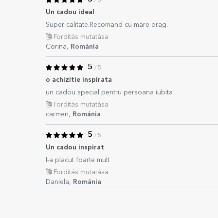
/ 5
Un cadou ideal
Super calitate.Recomand cu mare drag.
Fordítás mutatása
Corina,
Románia
5
/ 5
o achizitie inspirata
un cadou special pentru persoana iubita
Fordítás mutatása
carmen,
Románia
5
/ 5
Un cadou inspirat
I-a placut foarte mult
Fordítás mutatása
Daniela,
Románia