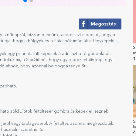
Megosztás
gy a nőnapról, bízzon bennünk, amikor azt mondjuk, hogy a
udja, hogy a hölgyek és a fiatal nők imádják a fényképeket.
S
m
k egy pillanat alatt képesek átadni azt a fő gondolatot,
s
1
doltuk mi, a StarGiftnél, hogy egy reprezentatív kép, egy
A
ndő ahhoz, hogy azonnal boldoggá tegye őt.
.
szabható
álható zöld „Fotók feltöltése” gombra (a képek el lesznek
S
njáról vagy táblagépéről. A feltöltés azonnal megkezdődik.
k
 használni szeretné.
5.
s
4
ő fotót.
6