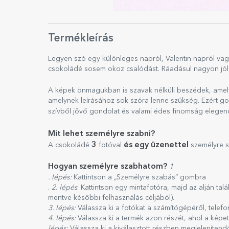
Termékleírás
Legyen szó egy különleges napról, Valentin-napról va
csokoládé sosem okoz csalódást. Ráadásul nagyon jól t
A képek önmagukban is szavak nélküli beszédek, amelye
amelynek leírásához sok szóra lenne szükség. Ezért gon
szívből jövő gondolat és valami édes finomság elege
Mit lehet személyre szabni?
3
és egy üzenettel
A csokoládé
fotóval
személyre 
Hogyan személyre szabhatom?
1
. lépés:
Kattintson a „Személyre szabás” gombra
.
2. lépés
: Kattintson egy mintafotóra, majd az alján tal
mentve későbbi felhasználás céljából).
3. lépés:
Válassza ki a fotókat a számítógépéről, telefo
4. lépés:
Válassza ki a termék azon részét, ahol a képet
lépés:
Válassza ki a kiválasztott részben megjelenítend