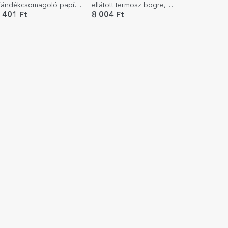
jándékcsomagoló papír -
ellátott termosz bögre,
ózsamintás
személyre szabott felirattal
 401 Ft
8 004 Ft
– Gondolkodj úgy, m