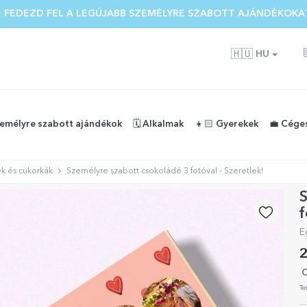
 FEDEZD FEL A LEGÚJABB SZEMÉLYRE SZABOTT AJÁNDÉKOKA
🇭🇺
HU
zemélyre szabott ajándékok
🗓️ Alkalmak
👧🏻 Gyerekek
💼 Cége
k és cukorkák
Személyre szabott csokoládé 3 fotóval - Szeretlek!
S
f
E
2
O
Te