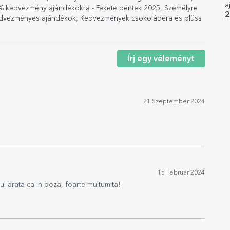
a
% kedvezmény ajándékokra - Fekete péntek 2025
,
Személyre
r
2
dvezményes ajándékok
,
Kedvezmények csokoládéra és plüss
Írj egy véleményt
21 Szeptember 2024
15 Február 2024
ul arata ca in poza, foarte multumita!