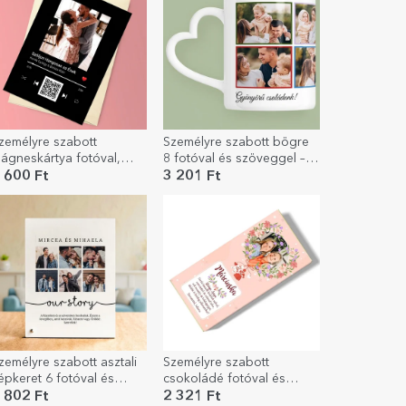
zemélyre szabott
Személyre szabott bögre
ágneskártya fotóval,
8 fotóval és szöveggel –
zöveggel és QR-kóddal –
szív alakú fogantyúval
 600 Ft
3 201 Ft
 mi dalunk
zemélyre szabott asztali
Személyre szabott
épkeret 6 fotóval és
csokoládé fotóval és
zöveggel – A mi
virágos üzenettel
 802 Ft
2 321 Ft