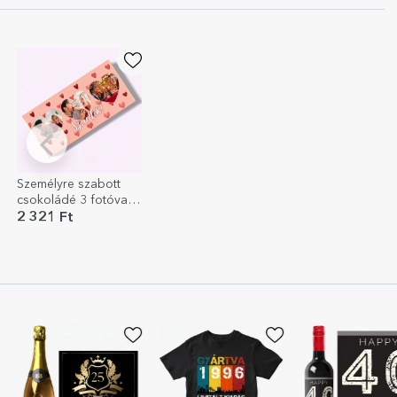
Személyre szabott
csokoládé 3 fotóval -
Szeretlek!
2 321 Ft
EXKLUZÍV