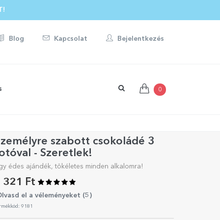
T!
Blog
Kapcsolat
Bejelentkezés
s
0
zemélyre szabott csokoládé 3
otóval - Szeretlek!
gy édes ajándék, tökéletes minden alkalomra!
 321 Ft
lvasd el a véleményeket (
5
)
rmékkód: 9181