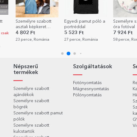
tt
Egyedi pamut póló a
Személyre szabott
Személyre s
portréddal
óra fotóval
üdvözlőkárt
szöveggel -
5 523 Ft
7 924 Ft
880 Ft
születésnap
a
27 perce, Románia
58 perce, Románia
1 órája, Rom
Népszerű
Szolgáltatások
S
termékek
Fotónyomtatás
Re
Személyre szabott
Mágnesnyomtatás
Ka
ajándékok
Pólónyomtatás
Hí
Személyre szabott
Sz
bögrék
Sz
Személyre szabott pamut
ka
pólók
G
Személyre szabott
Vi
kulcstartók