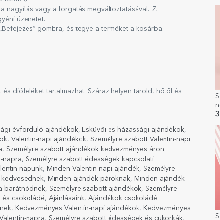
t
 a nagyítás vagy a forgatás megváltoztatásával.
7.
gyéni üzenetet.
a „Befejezés” gombra, és tegye a terméket a kosárba.
t és dióféléket tartalmazhat. Száraz helyen tárold, hőtől és
S
n
3
ági évforduló ajándékok
,
Esküvői és házassági ajándékok
,
kok
,
Valentin-napi ajándékok
,
Személyre szabott Valentin-napi
a
,
Személyre szabott ajándékok kedvezményes áron
,
n-napra
,
Személyre szabott édességek kapcsolati
lentin-napunk
,
Minden Valentin-napi ajándék
,
Személyre
k kedvesednek
,
Minden ajándék pároknak
,
Minden ajándék
a barátnődnek
,
Személyre szabott ajándékok
,
Személyre
 és csokoládé
,
Ajánlásaink
,
Ajándékok csokoládé
knek
,
Kedvezményes Valentin-napi ajándékok
,
Kedvezményes
S
Valentin-napra
,
Személyre szabott édességek és cukorkák
,