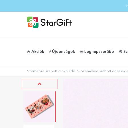
✨
🔥 Akciók
⚡️ Újdonságok
🤩 Legnépszerűbb
🎁 S
Személyre szabott csokoládé
Személyre szabott édessége