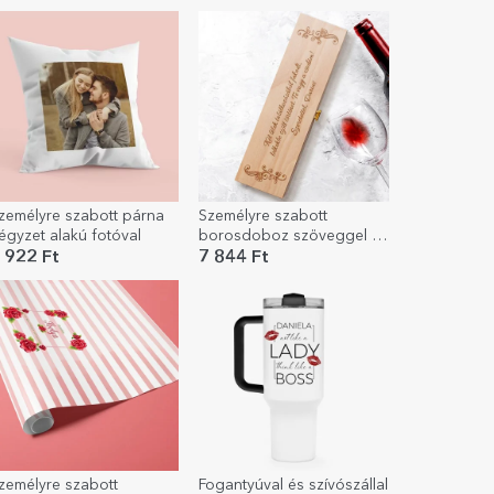
örténetünk
zemélyre szabott párna
Személyre szabott
égyzet alakú fotóval
borosdoboz szöveggel -
A legszebb gondolatok
 922 Ft
7 844 Ft
zemélyre szabott
Fogantyúval és szívószállal