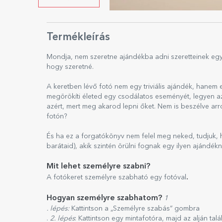
Termékleírás
Mondja, nem szeretne ajándékba adni szeretteinek egy
hogy szeretné.
A keretben lévő fotó nem egy triviális ajándék, hanem
megörökíti életed egy csodálatos eseményét, legyen a
azért, mert meg akarod lepni őket. Nem is beszélve arró
fotón?
És ha ez a forgatókönyv nem felel meg neked, tudjuk,
barátaid), akik szintén örülni fognak egy ilyen ajándék
Mit lehet személyre szabni?
.
A fotókeret személyre szabható egy fotóval
Hogyan személyre szabhatom?
1
. lépés:
Kattintson a „Személyre szabás” gombra
.
2. lépés
: Kattintson egy mintafotóra, majd az alján tal