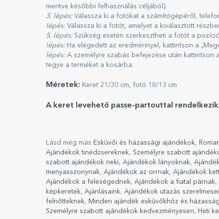
mentve későbbi felhasználás céljából).
3. lépés:
Válassza ki a fotókat a számítógépéről, telef
lépés:
Válassza ki a fotót, amelyet a kiválasztott részbe
5. lépés:
Szükség esetén szerkesztheti a fotót a pozíci
lépés:
Ha elégedett az eredménnyel, kattintson a „Meg
lépés:
A személyre szabás befejezése után kattintson a
tegye a terméket a kosárba.
Méretek:
Keret 21/30 cm, fotó 18/13 cm
A keret levehető passe-partouttal rendelkezik
Lásd még más
Esküvői és házassági ajándékok
,
Roman
Ajándékok tinédzsereknek
,
Személyre szabott ajándék
szabott ajándékok neki
,
Ajándékok lányoknak
,
Ajándék
menyasszonynak
,
Ajándékok az orrnak
,
Ajándékok ket
Ajándékok a feleségednek
,
Ajándékok a fiatal párnak
,
képkeretek
,
Ajánlásaink
,
Ajándékok utazás szerelmese
felnőtteknek
,
Minden ajándék esküvőkhöz és házassági
Személyre szabott ajándékok kedvezményesen
,
Heti k