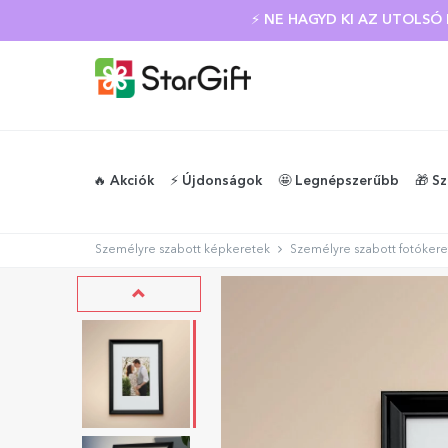
NYÁRI KIÁRUSÍTÁS
⚡ NE HAGYD KI AZ UTOLS
🔥 Akciók
⚡️ Újdonságok
🤩 Legnépszerűbb
🎁 S
Személyre szabott képkeretek
Személyre szabott fotókeret