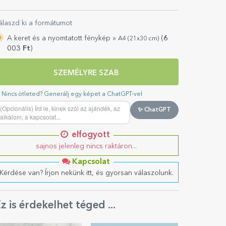
álaszd ki a formátumot
A keret és a nyomtatott fénykép »
(
6
A4 (21x30 cm)
003
Ft
)
SZEMÉLYRE SZAB
Nincs ötleted? Generálj egy képet a ChatGPT-vel
✨ ChatGPT
elfogyott
sajnos jelenleg nincs raktáron...
Kapcsolat
Kérdése van? Írjon nekünk itt, és gyorsan válaszolunk.
z is érdekelhet téged ...