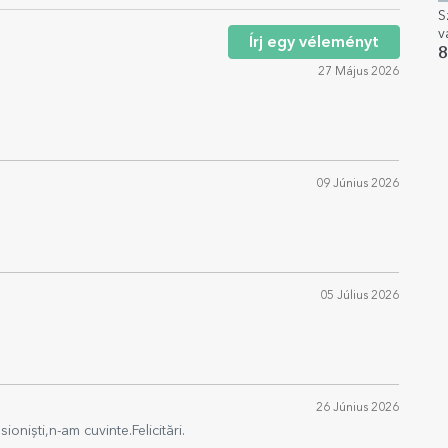
S
v
Írj egy véleményt
m
8
s
27 Május 2026
09 Június 2026
05 Július 2026
26 Június 2026
niști,n-am cuvinte.Felicitări.