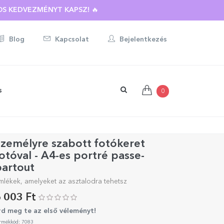
BOTT AJÁNDÉKRA ☀️
S KEDVEZMÉNYT KAPSZ! 🔥
Blog
Kapcsolat
Bejelentkezés
s
0
zemélyre szabott fotókeret
otóval - A4-es portré passe-
partout
mlékek, amelyeket az asztalodra tehetsz
 003 Ft
rd meg te az első véleményt!
rmékkód: 7083