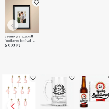
Személyre szabott
fotókeret fotóval -
A4-es portré passe-
6 003 Ft
partout