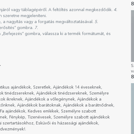
m
8
s
onjáról vagy táblagépéről. A feltöltés azonnal megkezdődik.
4.
n szeretne megjeleníteni.
ó, a nagyítás vagy a forgatás megváltoztatásával.
5.
erősítés” gombra.
7.
 „Befejezés” gombra, válassza ki a termék formátumát, és
.
S
v
m
8
s
tikus ajándékok
,
Szeretlek
,
Ajándékok 14 éveseknek
,
ok tinédzsereknek
,
Ajándékok tinédzsereknek
,
Személyre
ok ikreknek
,
Ajándékok a vőlegénynek
,
Ajándékok a
tőnknek
,
Ajándékok barátoknak
,
Ajándékok a barátnődnek
,
Fa ajándékok
,
Kedves emlékek
,
Személyre szabott
inek
,
Fénykép
,
Tizenévesek
,
Személyre szabott ajándékok
 szertartásokhoz
,
Esküvői és házassági ajándékok
,
edvezmények!
.