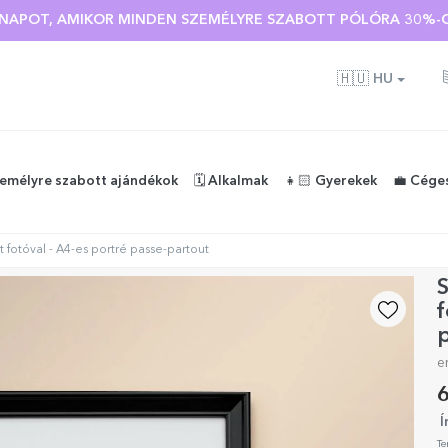
 🌴 AKÁR 40%-OS KEDVEZMÉNY TÖBB MINT 100 SZEMÉLYRE SZA
Ó NAPOT, AMIKOR MINDEN SZEMÉLYRE SZABOTT PÓLÓRA 30%-O
🇭🇺
HU
zemélyre szabott ajándékok
🗓️ Alkalmak
👧🏻 Gyerekek
💼 Cége
 fotóval - A4-es portré passe-partout
S
f
e
6
Í
Te