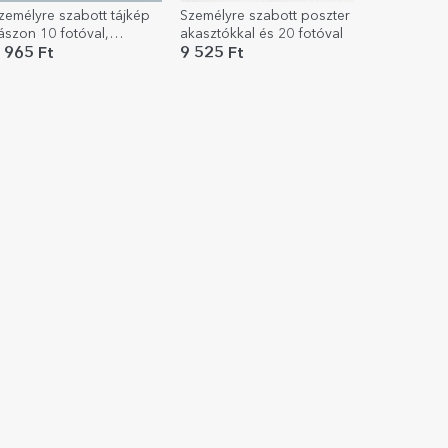
zemélyre szabott tájkép
Személyre szabott poszter
ászon 10 fotóval,
akasztókkal és 20 fotóval
odellszám 38 és
 965 Ft
9 525 Ft
zöveges üzenettel