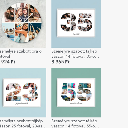
zemélyre szabott óra 6
Személyre szabott tájkép
otóval
vászon 14 fotóval, 35-ös
modellszámmal és
 924 Ft
8 965 Ft
szöveges üzenettel
zemélyre szabott tájkép
Személyre szabott tájkép
ászon 25 fotóval, 23-as
vászon 14 fotóval, 55-ös