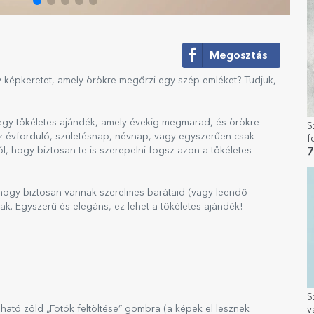
Megosztás
 képkeretet, amely örökre megőrzi egy szép emléket? Tudjuk,
 egy tökéletes ajándék, amely évekig megmarad, és örökre
S
z évforduló, születésnap, névnap, vagy egyszerűen csak
f
l, hogy biztosan te is szerepelni fogsz azon a tökéletes
7
 hogy biztosan vannak szerelmes barátaid (vagy leendő
nak. Egyszerű és elegáns, ez lehet a tökéletes ajándék!
S
álható zöld „Fotók feltöltése” gombra (a képek el lesznek
v