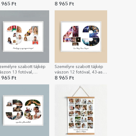
odellszámmal és
modellszámmal és
 965 Ft
8 965 Ft
zöveges üzenettel
szöveges üzenettel
zemélyre szabott tájkép
Személyre szabott tájkép
ászon 13 fotóval,
vászon 12 fotóval, 43-as
odellszám 34 és
modellszámmal és
 965 Ft
8 965 Ft
zöveges üzenettel
szöveges üzenettel