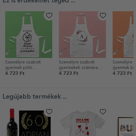
Ez is érdekelhet téged ...
Személyre szabott
Személyre szabott
Személyre s
gyermek póló
gyermekek számára
gyermek kö
szöveggel - Masterchef
készült válogatás
szöveggel -
4 723 Ft
4 723 Ft
4 723 Ft
szöveggel - Név
segéd
Legújabb termékek ...