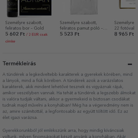
Személyre szabott,
Személyre szabott,
Személyre s
feliratos bor – Gold
feliratos pamut póló –
22 fotóval 
Wine
szöveggel –
5 602 Ft
5 523 Ft
8 965 Ft
/ 2 EUR csak
NAGYSZÜL
címke
Termékleírás
A tündérek a legkedveltebb karakterek a gyerekek körében, mind
a lányok, mind a fiúk körében. A tündérek azok a varázslatos
karakterek, akik mindent lehetővé tesznek és vigyáznak rájuk,
amikor veszélyben vannak. Ha tehát a tündérek a legszebb álmokat
is valóra tudják váltani, akkor a gyermekeid is biztosan csodákat
tudnak majd művelni a konyhában! Még ha a végeredmény nem is
az, amire számítottál, a legfontosabb az együtt töltött idő. Ez az
élet igazi varázsa.
Gyerekkorunkból jól emlékszünk arra, hogy mindig kíváncsiak
voltunk, milyen finomságokat készít anyánk a konyhában. Akár