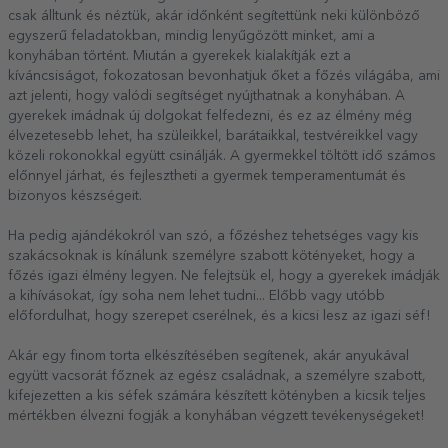
csak álltunk és néztük, akár időnként segítettünk neki különböző
egyszerű feladatokban, mindig lenyűgözött minket, ami a
konyhában történt. Miután a gyerekek kialakítják ezt a
kíváncsiságot, fokozatosan bevonhatjuk őket a főzés világába, ami
azt jelenti, hogy valódi segítséget nyújthatnak a konyhában. A
gyerekek imádnak új dolgokat felfedezni, és ez az élmény még
élvezetesebb lehet, ha szüleikkel, barátaikkal, testvéreikkel vagy
közeli rokonokkal együtt csinálják. A gyermekkel töltött idő számos
előnnyel járhat, és fejlesztheti a gyermek temperamentumát és
bizonyos készségeit.
Ha pedig ajándékokról van szó, a főzéshez tehetséges vagy kis
szakácsoknak is kínálunk személyre szabott kötényeket, hogy a
főzés igazi élmény legyen. Ne felejtsük el, hogy a gyerekek imádják
a kihívásokat, így soha nem lehet tudni... Előbb vagy utóbb
előfordulhat, hogy szerepet cserélnek, és a kicsi lesz az igazi séf!
Akár egy finom torta elkészítésében segítenek, akár anyukával
együtt vacsorát főznek az egész családnak, a személyre szabott,
kifejezetten a kis séfek számára készített kötényben a kicsik teljes
mértékben élvezni fogják a konyhában végzett tevékenységeket!