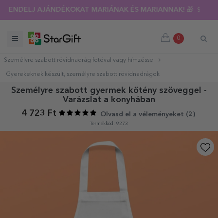
RENDELJ AJÁNDÉKOKAT MARIÁNAK ÉS MARIANNAK! 🎁 🍷
0
Személyre szabott rövidnadrág fotóval vagy hímzéssel
Gyerekeknek készült, személyre szabott rövidnadrágok
Személyre szabott gyermek kötény szöveggel -
Varázslat a konyhában
4 723 Ft
Olvasd el a véleményeket (
2
)
Termékkód: 9273