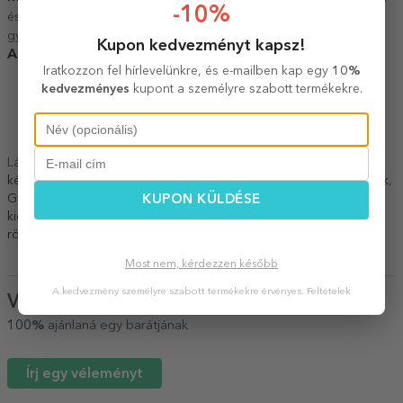
-10%
és kisbetűket. 2 és 14 év közötti
gyermekek számára alkalmas.
Kupon kedvezményt kapsz!
A személyre szabás nyomtatással történik.
Iratkozzon fel hírlevelünkre, és e-mailben kap egy
10%
kedvezményes
kupont a személyre szabott termékekre.
Lásd még más
Viselhető ajándékok gyerekeknek
,
Gyerekeknek
készült, személyre szabott rövidnadrágok
,
A konyha
,
Tizenévesek
,
Gyerekek
,
Minden ajándék gyerekeknek
,
Minden konyhai
KUPON KÜLDÉSE
kiegészítő
,
Egyedi fehér rövidnadrág
,
Személyre szabott
rövidnadrág fotóval vagy hímzéssel
.
Most nem, kérdezzen később
A kedvezmény személyre szabott termékekre érvényes.
Feltételek
Vélemények
(Notă
5
/ 5
)
100%
ajánlaná egy barátjának
Írj egy véleményt