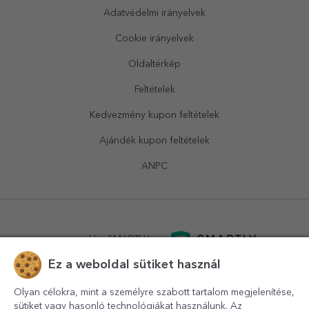
Adatvédelmi irányelvek
Cookie irányelvek
Oldaltérkép
Feltételek
Kedvezmény kupon feltételek
Ajándék kupon feltételek
ANPC
powered by
SMARTLY.ro
Ez a weboldal sütiket használ
logistics by
APACARGO.com
Olyan célokra, mint a személyre szabott tartalom megjelenítése,
sütiket vagy hasonló technológiákat használunk. Az