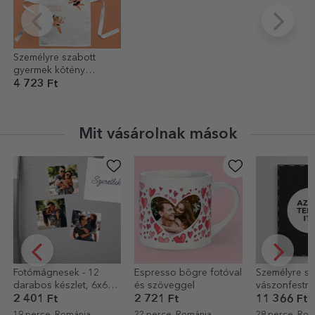
Személyre szabott
gyermek kötény
szöveggel - Varázslat a
4 723 Ft
konyhában
Mit vásárolnak mások
Fotómágnesek - 12
Espresso bögre fotóval
Személyre sz
darabos készlet, 6x6
és szöveggel
vászonfestm
cm
grafikájával -
2 401 Ft
2 721 Ft
11 366 Ft
19 perce, Románia
22 perce, Románia
28 perce, Rom