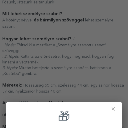
Főzünk, játszunk és tanulunk!
Mit lehet személyre szabni?
és bármilyen szöveggel
A kötényt névvel
lehet személyre
.
szabni
Hogyan lehet személyre szabni?
1
. lépés:
Töltsd ki a mezőket a „Személyre szabott üzenet”
szöveggel
. 2. lépés
: Kattints az előnézetre, hogy megnézd, hogyan fog
kinézni a végtermék.
3. lépés:
Miután befejezte a személyre szabást, kattintson a
„Kosárba” gombra.
Méretek:
Hosszúság 55 cm, szélesség 44 cm, egy zsinór hossza
37 cm, nyakzsinór hossza 40 cm.
Anyag:
Mosási
100% poliészter
×
🎁
utasítások:
°
30
Megjegyzés:
A személyre szabásnál figyelembe vesszük a nagy-