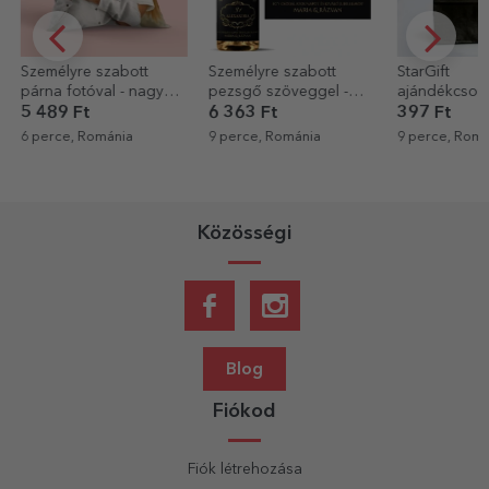
re szabott
Személyre szabott
StarGift
tóval - nagy
pezsgő szöveggel -
ajándékcsomag
en
Elegáns
Ft
6 363 Ft
397 Ft
 Románia
9 perce, Románia
9 perce, Románia
Közösségi
Blog
Fiókod
Fiók létrehozása