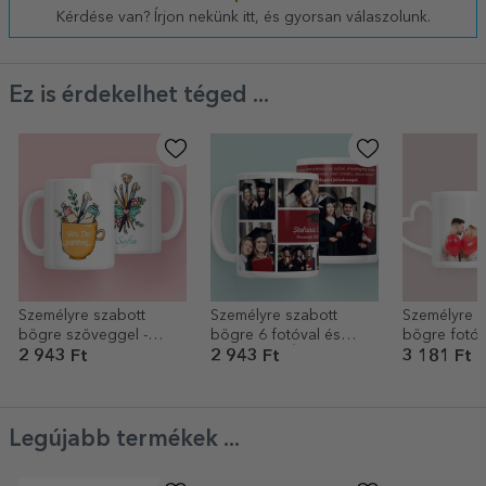
Kérdése van? Írjon nekünk itt, és gyorsan válaszolunk.
Ez is érdekelhet téged ...
Személyre szabott
Személyre szabott
Személyre s
bögre szöveggel -
bögre 6 fotóval és
bögre fotóv
Művész
üzenettel – Érettségi
szöveggel –
2 943 Ft
2 943 Ft
3 181 Ft
füllel
Legújabb termékek ...