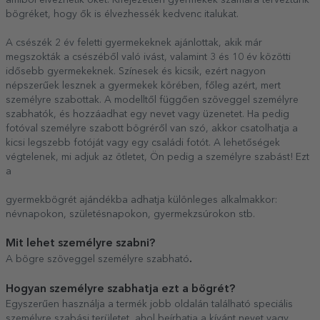
bögréket, hogy ők is élvezhessék kedvenc italukat.
A csészék 2 év feletti gyermekeknek ajánlottak, akik már
megszokták a csészéből való ivást, valamint 3 és 10 év közötti
idősebb gyermekeknek. Színesek és kicsik, ezért nagyon
népszerűek lesznek a gyermekek körében, főleg azért, mert
személyre szabottak. A modelltől függően szöveggel személyre
szabhatók, és hozzáadhat egy nevet vagy üzenetet. Ha pedig
fotóval személyre szabott bögréről van szó, akkor csatolhatja a
kicsi legszebb fotóját vagy egy családi fotót. A lehetőségek
végtelenek, mi adjuk az ötletet, Ön pedig a személyre szabást! Ezt
a
gyermekbögrét ajándékba adhatja különleges alkalmakkor:
névnapokon, születésnapokon, gyermekzsúrokon stb.
Mit lehet személyre szabni?
.
A bögre szöveggel személyre szabható
Hogyan személyre szabhatja ezt a bögrét?
Egyszerűen használja a termék jobb oldalán található speciális
személyre szabási területet, ahol beírhatja a kívánt nevet vagy