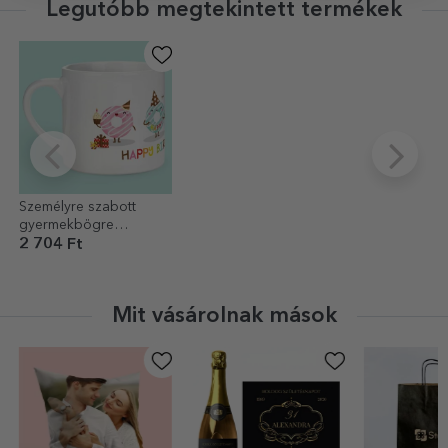
Legutóbb megtekintett termékek
Személyre szabott
gyermekbögre
szöveggel - Donuts
2 704 Ft
Mit vásárolnak mások