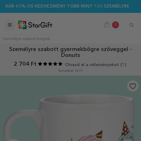
KÁR 40%-OS KEDVEZMÉNY TÖBB MINT 100 SZEMÉLYRE SZABOTT
0
Személyre szabott bögrék
Személyre szabott gyermekbögre szöveggel -
Donuts
2 704 Ft
Olvasd el a véleményeket (
1
)
Termékkód: 9675