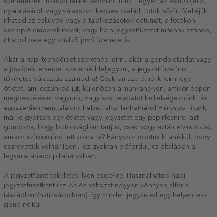
szeretteinek. Töltsön fel két kedvenc fotót, legyen az esküvőjéről,
nyaralásáról, vagy válasszon kedves családi fotók közül. Melléjük
írhatod az esküvőd vagy a találkozásotok dátumát, a fotókon
szereplő emberek nevét, vagy ha a jegyzetfüzetet másnak szánod,
írhatod bele egy szívből jövő üzenetet is.
Akár a napi teendőidet szeretnéd leírni, akár a gondolataidat vagy
a jövőbeli terveidet szeretnéd feljegyzni, a jegyzetfüzetünk
tökéletes választás számodra! Gyakran szeretnénk leírni egy
ötletet, ami eszünkbe jut, különösen a munkahelyen, amikor éppen
megbeszélésen vagyunk, vagy sok feladatot kell elvégeznünk, és
egyszerűen nem találunk helyet, ahol leírhatnánk! Hányszor írtunk
már le gyorsan egy ötletet vagy jegyzetet egy papírfecnire, azt
gondolva, hogy biztonságban tartjuk, csak hogy aztán elveszítsük,
amikor szükségünk lett volna rá? Hányszor dobtuk ki anélkül, hogy
észrevettük volna? Igen... ez gyakran előfordul, és általában a
legváratlanabb pillanatokban.
A jegyzetfüzet tökéletes ilyen esetekre! Használhatod napi
jegyzetfüzetként (az A5-ös változat nagyon könnyen elfér a
táskádban/hátizsákodban), így minden jegyzeted egy helyen lesz,
gond nélkül!