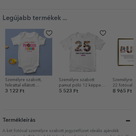
Legújabb termékek ...
Személyre szabott,
Személyre szabott
Személyre s
felirattal ellátott
pamut póló 12 képpel
22 fotóval 
gyermekbody – Cool
és üzenettel – 25 éves
szöveggel –
3 122 Ft
5 523 Ft
8 965 Ft
baby
NAGYSZÜL
Termékleírás
A két fotóval személyre szabott jegyzetfüzet ideális ajándék