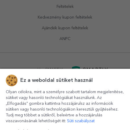
Feltételek
Kedvezmény kupon feltételek
Ajándék kupon feltételek
ANPC
powered by
SMARTLY.ro
Ez a weboldal sütiket használ
logistics by
APACARGO.com
Olyan célokra, mint a személyre szabott tartalom megjelenítése,
sütiket vagy hasonló technológiákat használunk. Az
„Elfogadás” gombra kattintva hozzájárulsz az információk
sütiken vagy hasonló technológiákon keresztüli gyűjtéséhez.
Tudj meg többet a sütikről, beleértve a hozzájárulás
visszavonásának lehetőségét itt:
Süti szabályzat