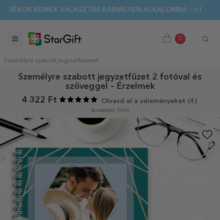
OK REMEK VÁLASZTÁS BÁRMILYEN ALKALOMRA 👈 FEDEZD FEL
0
Személyre szabott jegyzetfüzetek
Személyre szabott jegyzetfüzet 2 fotóval és
szöveggel – Érzelmek
4 322 Ft
Olvasd el a véleményeket (
4
)
Termékkód: 9043