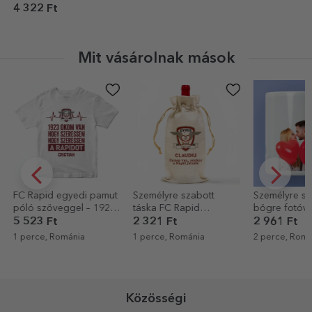
és szöveggel –
4 322 Ft
Érzelmek
Mit vásárolnak mások
Személyre szabott
Személyre szabott
Egyedi pamu
táska FC Rapid
bögre fotóval és
portréddal
borosüveghez - Név és
szöveggel
2 321 Ft
2 961 Ft
5 523 Ft
üzenet
1 perce, Románia
2 perce, Románia
2 perce, Romá
Közösségi