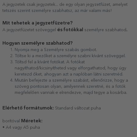
A jegyzetek csak jegyzetek... de egy olyan jegyzetfüzet, amelyet
tetszés szerint személyre szabhatsz, az már valami más!
Mit tehetek a jegyzetfüzetre?
és fotókkal
.
A jegyzetfüzetet szöveggel
személyre szabhatod
Hogyan személyre szabhatod?
Nyomja meg a Személyre szabás gombot.
Töltse ki a mezőket a személyre szabni kívánt szöveggel.
Töltsd fel a kívánt fotókat. A fotókat
nagyíthatod/kicsinyítheted vagy elforgathatod, hogy úgy
keretezd őket, ahogyan azt a naplóban látni szeretnéd.
Miután befejezte a személyre szabást, ellenőrizze, hogy a
szöveg pontosan olyan, amilyennek szeretné, és a fotók
megfelelően vannak-e elrendezve, majd tegye a kosárba.
Elérhető formátumok:
Standard változat puha
Méretek:
borítóval
• A4 vagy A5 puha