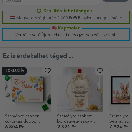
Szállítási lehetőségek
Magyarországi futár: 2 000 Ft
Részletek megtekintése
Kapcsolat
Kérdése van? Írjon nekünk itt, és gyorsan válaszolunk.
Ez is érdekelhet téged ...
EXKLUZÍV
Személyre szabott
Személyre szabott
Személyre s
cukorkás doboz
borosüveg-táska –
bejárati sz
szöveggel - Tavaszi
Húsvéti nyuszi
szöveggel -
6 804 Ft
2 321 Ft
7 924 Ft
virágok
nyuszi