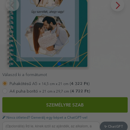
Válaszd ki a formátumot
Puhakötésű A5 »
(
4 322
Ft
)
14,5 cm x 21 cm
A4 puha borító »
(
4 722
Ft
)
21 cm x 29,7 cm
SZEMÉLYRE SZAB
Nincs ötleted? Generálj egy képet a ChatGPT-vel
✨ ChatGPT