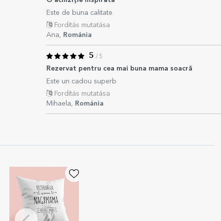
O achiziție inspirată
Este de buna calitate
Fordítás mutatása
Ana,
Románia
5
/ 5
Rezervat pentru cea mai buna mama soacră
Este un cadou superb
Fordítás mutatása
Mihaela,
Románia