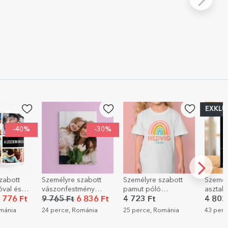
EXKLU
-40%
-30%
zabott
Személyre szabott
Személyre szabott
Személ
óval és
vászonfestmény
pamut póló
asztali
 A
fotóval
gyerekeknek névvel -
fotóva
 776 Ft
9 765 Ft
6 836 Ft
4 723 Ft
4 802
bb
Szivárvány
- Szív
ománia
24 perce, Románia
25 perce, Románia
43 perc