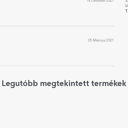
S
18 Október 2021
ü
I
1
05 Március 2021
Legutóbb megtekintett termékek