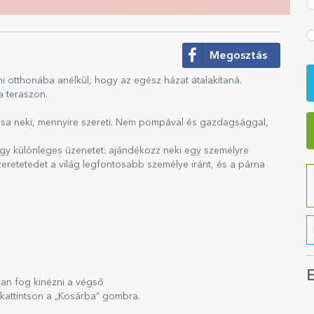
Megosztás
ni otthonába anélkül, hogy az egész házat átalakítaná.
a teraszon.
ssa neki, mennyire szereti. Nem pompával és gazdagsággal,
egy különleges üzenetet: ajándékozz neki egy személyre
szeretetedet a világ legfontosabb személye iránt, és a párna
E
yan fog kinézni a végső
 kattintson a „Kosárba” gombra.