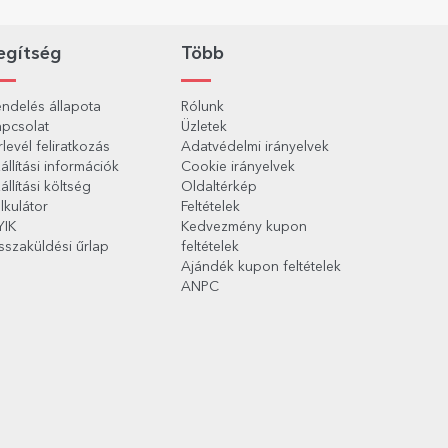
egítség
Több
ndelés állapota
Rólunk
pcsolat
Üzletek
rlevél feliratkozás
Adatvédelmi irányelvek
állítási információk
Cookie irányelvek
állítási költség
Oldaltérkép
lkulátor
Feltételek
YIK
Kedvezmény kupon
sszaküldési űrlap
feltételek
Ajándék kupon feltételek
ANPC