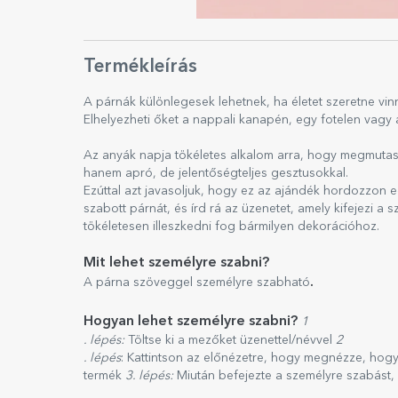
Termékleírás
A párnák különlegesek lehetnek, ha életet szeretne vin
Elhelyezheti őket a nappali kanapén, egy fotelen vagy 
Az anyák napja tökéletes alkalom arra, hogy megmuta
hanem apró, de jelentőségteljes gesztusokkal.
Ezúttal azt javasoljuk, hogy ez az ajándék hordozzon 
szabott párnát, és írd rá az üzenetet, amely kifejezi a 
tökéletesen illeszkedni fog bármilyen dekorációhoz.
Mit lehet személyre szabni?
.
A párna szöveggel személyre szabható
Hogyan lehet személyre szabni?
1
. lépés:
Töltse ki a mezőket üzenettel/névvel
2
. lépés
: Kattintson az előnézetre, hogy megnézze, hog
termék
3. lépés:
Miután befejezte a személyre szabást,