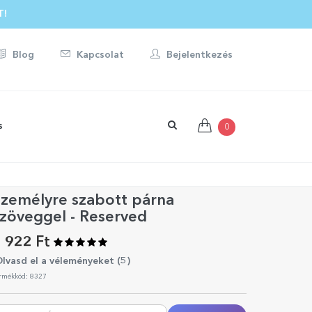
T!
Blog
Kapcsolat
Bejelentkezés
s
0
Személyre szabott párna
zöveggel - Reserved
 922 Ft
lvasd el a véleményeket (
5
)
rmékkód: 8327