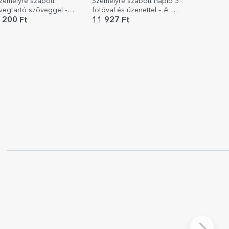
zemélyre szabott
Személyre szabott napló 3
vegtartó szöveggel -
fotóval és üzenettel – A mi
epuras
szerelmi történetünk
 200 Ft
11 927 Ft