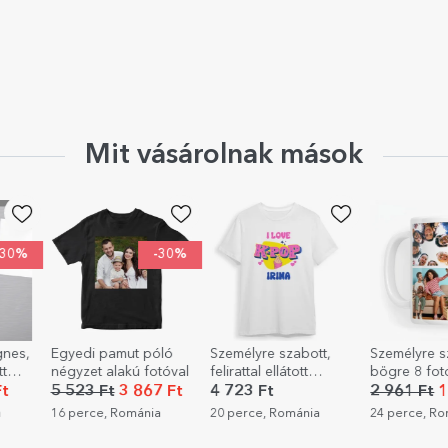
Mit vásárolnak mások
-30%
-30%
gnes,
Egyedi pamut póló
Személyre szabott,
Személyre s
t
négyzet alakú fotóval
felirattal ellátott
bögre 8 fot
pamut póló
szöveggel –
t
5 523 Ft
3 867 Ft
4 723 Ft
2 961 Ft
1
gyerekeknek – Kpop
legkedvese
a
16 perce, Románia
20 perce, Románia
24 perce, R
emlékeid