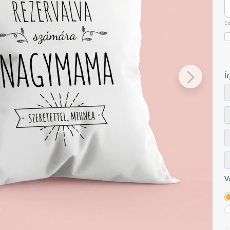
Ez
Í
V