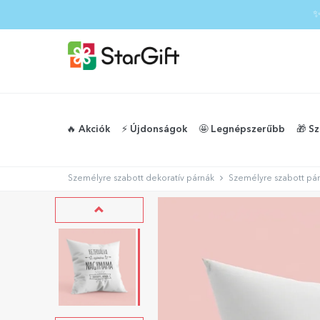
✨
🔥 Akciók
⚡️ Újdonságok
🤩 Legnépszerűbb
🎁 S
Személyre szabott dekoratív párnák
Személyre szabott pá