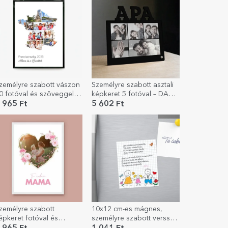
zemélyre szabott vászon
Személyre szabott asztali
0 fotóval és szöveggel -
képkeret 5 fotóval – DAD
ranciaország
modell
 965 Ft
5 602 Ft
zemélyre szabott
10x12 cm-es mágnes,
épkeret fotóval és
személyre szabott verssel
zöveggel - A szívemből
a szülőknek – Kislány