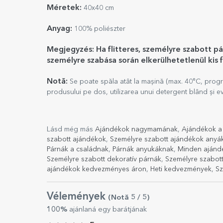
Méretek:
40x40 cm
Anyag:
100% poliészter
Megjegyzés: Ha flitteres, személyre szabott pá
személyre szabása során elkerülhetetlenül kis 
Notă:
Se poate spăla atât la mașină (max. 40°C, progr
produsului pe dos, utilizarea unui detergent blând și evi
Lásd még más
Ajándékok nagymamának
,
Ajándékok a
szabott ajándékok
,
Személyre szabott ajándékok anyá
Párnák a családnak
,
Párnák anyukáknak
,
Minden ajánd
Személyre szabott dekoratív párnák
,
Személyre szabott
ajándékok kedvezményes áron
,
Heti kedvezmények
,
Sz
Vélemények
(Notă
5
/ 5
)
100%
ajánlaná egy barátjának