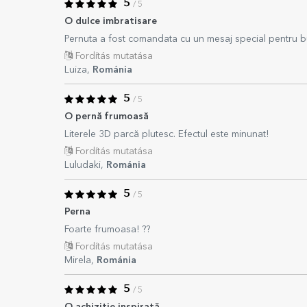
5
/ 5
O dulce imbratisare
Pernuta a fost comandata cu un mesaj special pentru b
Fordítás mutatása
Luiza,
Románia
5
/ 5
O pernă frumoasă
Literele 3D parcă plutesc. Efectul este minunat!
Fordítás mutatása
Luludaki,
Románia
5
/ 5
Perna
Foarte frumoasa! ??
Fordítás mutatása
Mirela,
Románia
5
/ 5