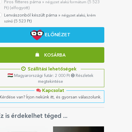
Piros flitteres párna »
(
5 523
négyzet alakú formátum
Ft) (elfogyott)
Lenvászonból készült párna »
négyzet alakú, krém
(
5 523
Ft)
színű
ELŐNÉZET
KOSÁRBA
Szállítási lehetőségek
Magyarországi futár: 2 000 Ft
Részletek
megtekintése
Kapcsolat
Kérdése van? Írjon nekünk itt, és gyorsan válaszolunk.
z is érdekelhet téged ...