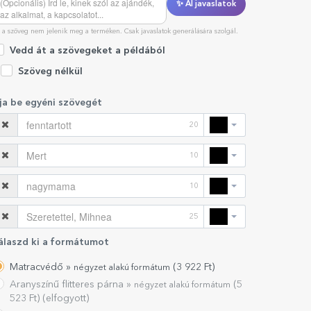
✨ AI javaslatok
 a szöveg nem jelenik meg a terméken. Csak javaslatok generálására szolgál.
Vedd át a szövegeket a példából
Szöveg nélkül
rja be egyéni szövegét
20
10
10
25
álaszd ki a formátumot
Matracvédő »
(
3 922
Ft)
négyzet alakú formátum
Aranyszínű flitteres párna »
(
5
négyzet alakú formátum
523
Ft) (elfogyott)