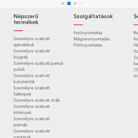
Népszerű
Szolgáltatások
S
termékek
Fotónyomtatás
Re
Személyre szabott
Mágnesnyomtatás
Ka
ajándékok
Pólónyomtatás
Hí
Személyre szabott
Sz
bögrék
Sz
Személyre szabott pamut
ka
pólók
G
Személyre szabott
Vi
kulcstartók
Személyre szabott
faliképek
Személyre szabott órák
Személyre szabott
kötények
Személyre szabott
párnák
Személyre szabott
naptárak