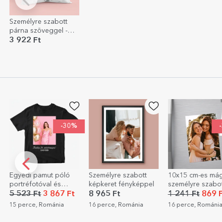
Személyre szabott
párna szöveggel -
Reserved
3 922 Ft
-30%
Egyedi pamut póló
Személyre szabott
10x15 cm-es má
portréfotóval és
képkeret fényképpel
személyre szabot
szöveggel
fotóval
5 523 Ft
3 867 Ft
8 965 Ft
1 241 Ft
869 F
15 perce, Románia
16 perce, Románia
16 perce, Románi