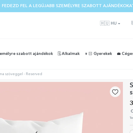
 FEDEZD FEL A LEGÚJABB SZEMÉLYRE SZABOTT AJÁNDÉKOKA
🇭🇺
HU
zemélyre szabott ajándékok
🗓️ Alkalmak
👧🏻 Gyerekek
💼 Cége
rna szöveggel - Reserved
s
3
O
Te