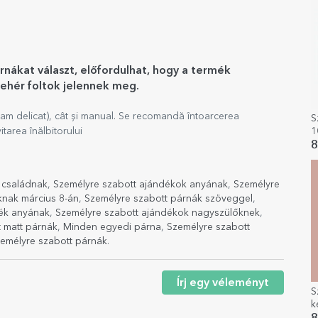
rnákat választ, előfordulhat, hogy a termék
fehér foltok jelennek meg.
am delicat), cât și manual. Se recomandă întoarcerea
S
1
tarea înălbitorului
F
8
 családnak
,
Személyre szabott ajándékok anyának
,
Személyre
knak március 8-án
,
Személyre szabott párnák szöveggel
,
ék anyának
,
Személyre szabott ajándékok nagyszülőknek
,
 matt párnák
,
Minden egyedi párna
,
Személyre szabott
emélyre szabott párnák
.
Írj egy véleményt
S
k
s