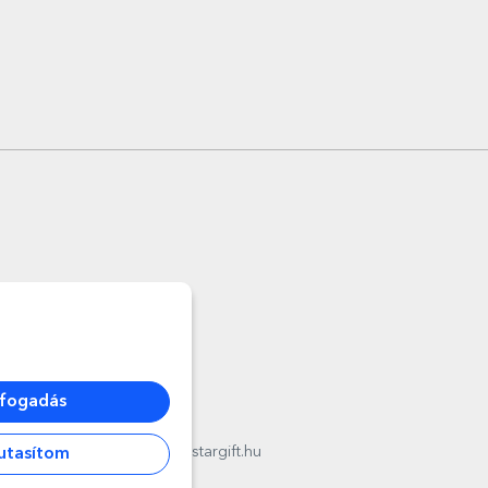
lfogadás
l
012178
,
email:
contact@stargift.hu
utasítom