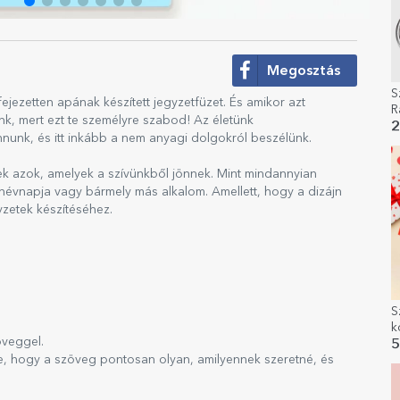
Megosztás
S
ejezetten apának készített jegyzetfüzet. És amikor azt
R
nk, mert ezt te személyre szabod! Az életünk
s
2
nunk, és itt inkább a nem anyagi dolgokról beszélünk.
G
sek azok, amelyek a szívünkből jönnek. Mint mindannyian
 névnapja vagy bármely más alkalom. Amellett, hogy a dizájn
yzetek készítéséhez.
S
k
öveggel.
ü
5
ze, hogy a szöveg pontosan olyan, amilyennek szeretné, és