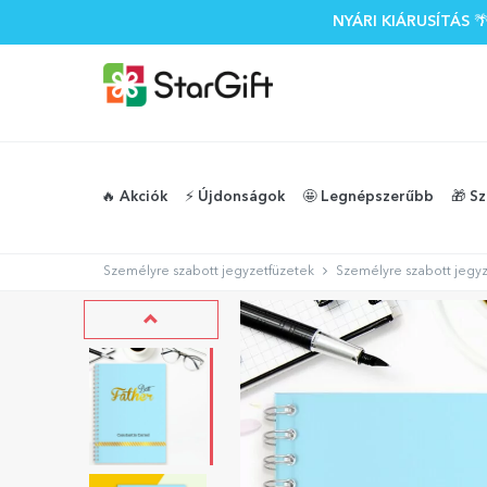
NYÁRI KIÁRUSÍTÁS
🔥 Akciók
⚡️ Újdonságok
🤩 Legnépszerűbb
🎁 S
Személyre szabott jegyzetfüzetek
Személyre szabott jegyz