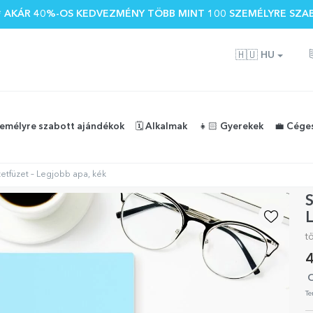
 🌴 AKÁR 40%-OS KEDVEZMÉNY TÖBB MINT 100 SZEMÉLYRE SZA
🇭🇺
HU
zemélyre szabott ajándékok
🗓️ Alkalmak
👧🏻 Gyerekek
💼 Cége
etfüzet – Legjobb apa, kék
S
L
t
4
O
Te