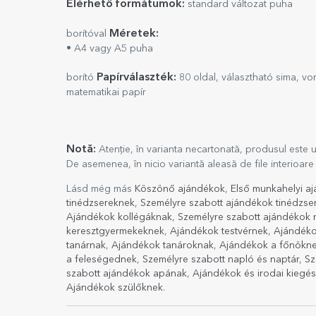
Elérhető formátumok:
standard változat puha
Méretek:
borítóval
• A4 vagy A5 puha
Papírválaszték:
borító
80 oldal, választható sima, vo
matematikai papír
Notă:
Atenție, în varianta necartonată, produsul este 
De asemenea, în nicio variantă aleasă de file interioare 
Lásd még más
Köszönő ajándékok
,
Első munkahelyi a
tinédzsereknek
,
Személyre szabott ajándékok tinédzse
Ajándékok kollégáknak
,
Személyre szabott ajándékok 
keresztgyermekeknek
,
Ajándékok testvérnek
,
Ajándéko
tanárnak
,
Ajándékok tanároknak
,
Ajándékok a főnökn
a feleségednek
,
Személyre szabott napló és naptár
,
Sz
szabott ajándékok apának
,
Ajándékok és irodai kiegés
Ajándékok szülőknek
.