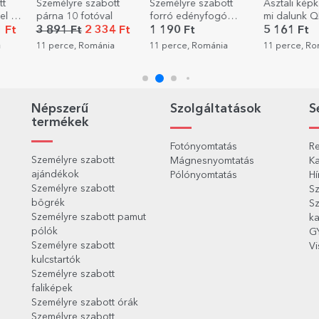
tt
Személyre szabott
Asztali képkeret - A
Személyre s
forró edényfogó
mi dalunk QR-kóddal
iskolatáska f
fotóval és szöveggel
Unicorn
 Ft
1 190 Ft
5 161 Ft
7 861 Ft
- Virágmotívum
a
11 perce, Románia
11 perce, Románia
13 perce, R
Népszerű
Szolgáltatások
S
termékek
Fotónyomtatás
Re
Személyre szabott
Mágnesnyomtatás
Ka
ajándékok
Pólónyomtatás
Hí
Személyre szabott
Sz
bögrék
Sz
Személyre szabott pamut
ka
pólók
G
Személyre szabott
Vi
kulcstartók
Személyre szabott
faliképek
Személyre szabott órák
Személyre szabott