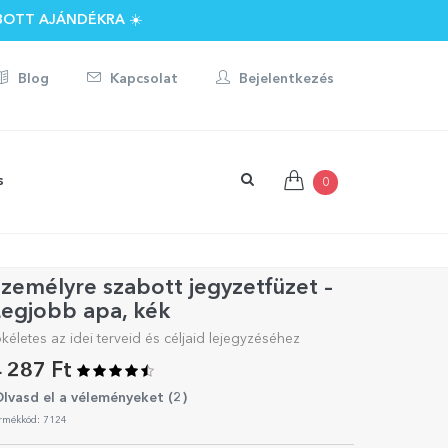
BOTT AJÁNDÉKRA ☀️
Blog
Kapcsolat
Bejelentkezés
s
0
zemélyre szabott jegyzetfüzet –
egjobb apa, kék
ökéletes az idei terveid és céljaid lejegyzéséhez
 287 Ft
lvasd el a véleményeket (
2
)
rmékkód: 7124