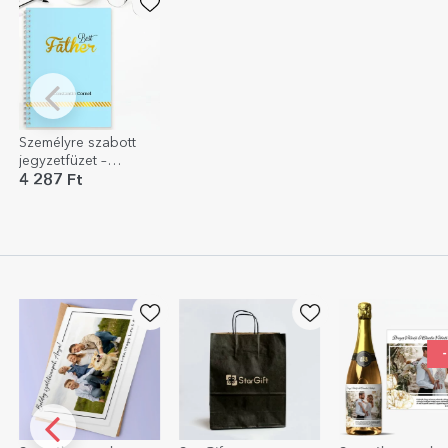
Személyre szabott
jegyzetfüzet –
Legjobb apa, kék
4 287 Ft
-20%