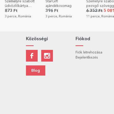
StarGift
Személyre szabott
Személyre szabo
ajándékcsomag
pezsgő szöveggel és
párna 10 fotóval
fotóval - Esküvői
396 Ft
6 352 Ft
5 081 Ft
3 891 Ft
2 334
üdvözlet
3 perce, Románia
11 perce, Románia
11 perce, Románi
Közösségi
Fiókod
Fiók létrehozása
Bejelentkezés
Blog