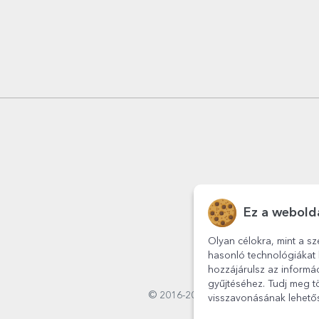
Ez a webolda
Olyan célokra, mint a sz
hasonló technológiákat 
hozzájárulsz az informá
gyűjtéséhez. Tudj meg tö
© 2016-2026
StarGift
Romania,
visszavonásának lehetős