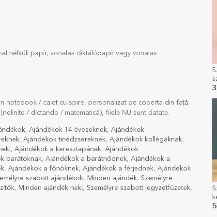
nal nélküli papír, vonalas diktálópapír vagy vonalas
S
s
3
un notebook / caiet cu spire, personalizat pe coperta din față.
(nelinite / dictando / matematică), filele NU sunt datate.
jándékok
,
Ajándékok 14 éveseknek
,
Ajándékok
reknek
,
Ajándékok tinédzsereknek
,
Ajándékok kollégáknak
,
neki
,
Ajándékok a keresztapának
,
Ajándékok
k barátoknak
,
Ajándékok a barátnődnek
,
Ajándékok a
ek
,
Ajándékok a főnöknek
,
Ajándékok a férjednek
,
Ajándékok
emélyre szabott ajándékok
,
Minden ajándék
,
Személyre
zítők
,
Minden ajándék neki
,
Személyre szabott jegyzetfüzetek
,
S
k
s
5