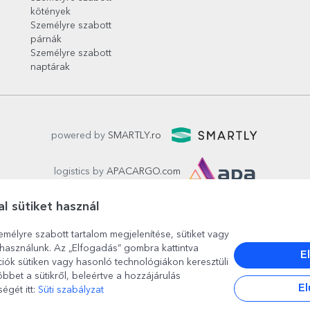
kötények
Személyre szabott
párnák
Személyre szabott
naptárak
powered by
SMARTLY.ro
logistics by
APACARGO.com
l sütiket használ
emélyre szabott tartalom megjelenítése, sütiket vagy
használunk. Az „Elfogadás” gombra kattintva
E
ciók sütiken vagy hasonló technológiákon keresztüli
bbet a sütikről, beleértve a hozzájárulás
București
, strada
Copilului nr. 6-12, parter
,
Sector 1
, cod posta
El
égét itt:
Süti szabályzat
www.stargift.hu