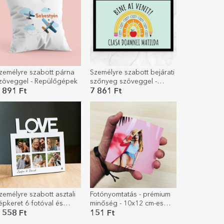
zemélyre szabott párna
Személyre szabott bejárati
zöveggel - Repülőgépek
szőnyeg szöveggel -
Iskola
 891 Ft
7 861 Ft
zemélyre szabott asztali
Fotónyomtatás - prémium
épkeret 6 fotóval és
minőség - 10x12 cm-es
zöveggel – LOVE modell
formátum
 558 Ft
151 Ft