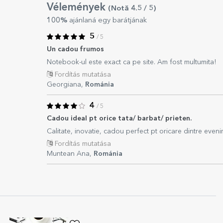
Vélemények
(Notă
4.5
/ 5
)
100%
ajánlaná egy barátjának
5
/ 5
Un cadou frumos
Notebook-ul este exact ca pe site. Am fost multumita!
Fordítás mutatása
Georgiana,
Románia
4
/ 5
Cadou ideal pt orice tata/ barbat/ prieten.
Calitate, inovatie, cadou perfect pt oricare dintre eveni
Fordítás mutatása
Muntean Ana,
Románia