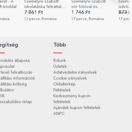
zabott
Személyre szabott
Személyre szabott
Személ
elirattal –
sör fotóval és
üdvözlőkártya fotóval
bögre ü
szöveggel - Love
Vissza
1 746 Ft
873 Ft
523 Ft
2 937
ománia
17 perce, Románia
17 perce, Románia
18 perc
egítség
Több
ndelés állapota
Rólunk
pcsolat
Üzletek
rlevél feliratkozás
Adatvédelmi irányelvek
állítási információk
Cookie irányelvek
állítási költség
Oldaltérkép
lkulátor
Feltételek
YIK
Kedvezmény kupon
sszaküldési űrlap
feltételek
Ajándék kupon feltételek
ANPC