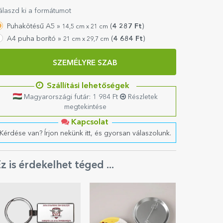
álaszd ki a formátumot
Puhakötésű A5 »
(
4 287
Ft
)
14,5 cm x 21 cm
A4 puha borító »
(
4 684
Ft
)
21 cm x 29,7 cm
SZEMÉLYRE SZAB
Szállítási lehetőségek
Magyarországi futár: 1 984 Ft
Részletek
megtekintése
Kapcsolat
Kérdése van? Írjon nekünk itt, és gyorsan válaszolunk.
z is érdekelhet téged ...