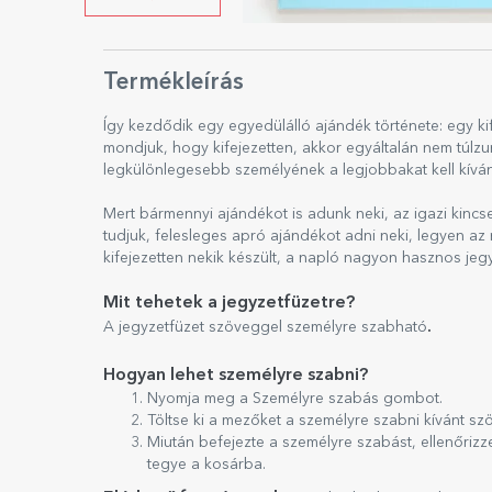
Termékleírás
Így kezdődik egy egyedülálló ajándék története: egy kif
mondjuk, hogy kifejezetten, akkor egyáltalán nem túlzu
legkülönlegesebb személyének a legjobbakat kell kíván
Mert bármennyi ajándékot is adunk neki, az igazi kinc
tudjuk, felesleges apró ajándékot adni neki, legyen az
kifejezetten nekik készült, a napló nagyon hasznos jeg
Mit tehetek a jegyzetfüzetre?
.
A jegyzetfüzet szöveggel személyre szabható
Hogyan lehet személyre szabni?
Nyomja meg a Személyre szabás gombot.
Töltse ki a mezőket a személyre szabni kívánt sz
Miután befejezte a személyre szabást, ellenőriz
tegye a kosárba.