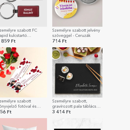
zemélyre szabott FC
Személyre szabott jelvény
apid kulcstartó
szöveggel - Ceruzák
zöveggel - Rapidul din
 859 Ft
714 Ft
iulesti
zemélyre szabott
Személyre szabott,
önyvjelző fotóval és
gravírozott pala táblácska
zenettel – Szeretlek
szöveggel - Masterchef
56 Ft
3 414 Ft