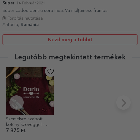
Super
14 Február 2021
Super cadou pentru sora mea. Va mulțumesc frumos
Fordítás mutatása
Antonia,
Románia
Nézd meg a többit
Legutóbb megtekintett termékek
Személyre szabott
kötény szöveggel -
Szeretettel főzünk
7 875 Ft