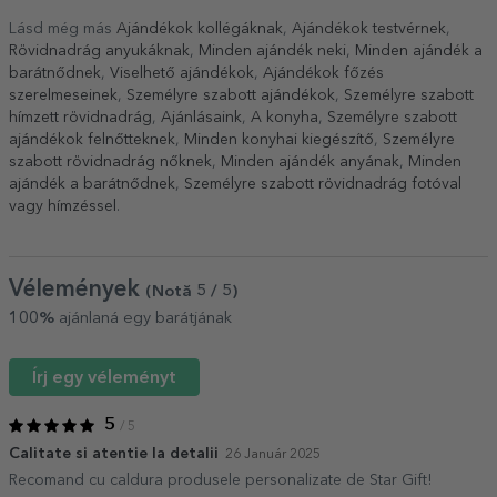
Lásd még más
Ajándékok kollégáknak
,
Ajándékok testvérnek
,
Rövidnadrág anyukáknak
,
Minden ajándék neki
,
Minden ajándék a
barátnődnek
,
Viselhető ajándékok
,
Ajándékok főzés
szerelmeseinek
,
Személyre szabott ajándékok
,
Személyre szabott
hímzett rövidnadrág
,
Ajánlásaink
,
A konyha
,
Személyre szabott
ajándékok felnőtteknek
,
Minden konyhai kiegészítő
,
Személyre
szabott rövidnadrág nőknek
,
Minden ajándék anyának
,
Minden
ajándék a barátnődnek
,
Személyre szabott rövidnadrág fotóval
vagy hímzéssel
.
Vélemények
(Notă
5
/ 5
)
100%
ajánlaná egy barátjának
Írj egy véleményt
5
/ 5
Calitate si atentie la detalii
26 Január 2025
Recomand cu caldura produsele personalizate de Star Gift!