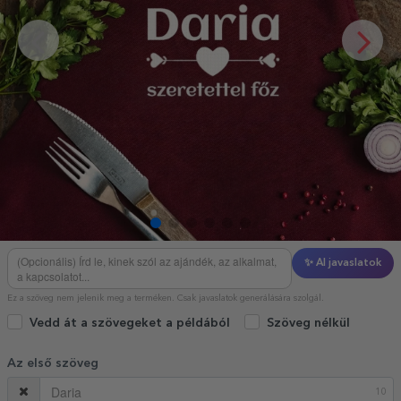
✨ AI javaslatok
Ez a szöveg nem jelenik meg a terméken. Csak javaslatok generálására szolgál.
Vedd át a szövegeket a példából
Szöveg nélkül
Az első szöveg
10