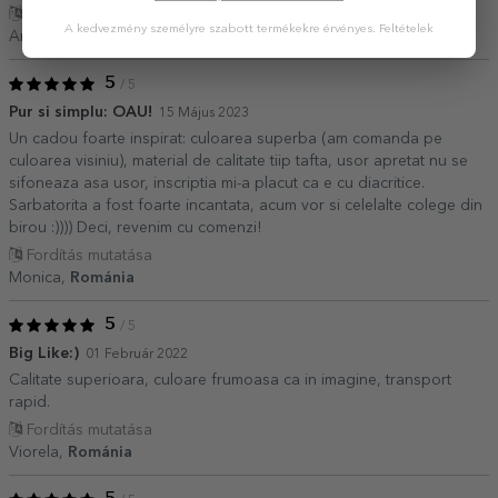
Fordítás mutatása
A kedvezmény személyre szabott termékekre érvényes.
Feltételek
Andreea,
Románia
5
/ 5
Pur si simplu: OAU!
15 Május 2023
Un cadou foarte inspirat: culoarea superba (am comanda pe
culoarea visiniu), material de calitate tiip tafta, usor apretat nu se
sifoneaza asa usor, inscriptia mi-a placut ca e cu diacritice.
Sarbatorita a fost foarte incantata, acum vor si celelalte colege din
birou :)))) Deci, revenim cu comenzi!
Fordítás mutatása
Monica,
Románia
5
/ 5
Big Like:)
01 Február 2022
Calitate superioara, culoare frumoasa ca in imagine, transport
rapid.
Fordítás mutatása
Viorela,
Románia