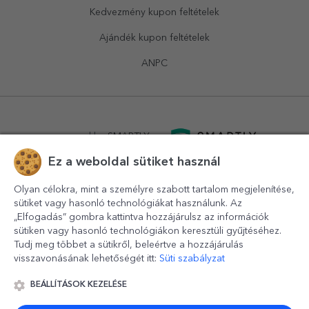
Kedvezmény kupon feltételek
Ajándék kupon feltételek
ANPC
powered by
SMARTLY.ro
Ez a weboldal sütiket használ
logistics by
APACARGO.com
Olyan célokra, mint a személyre szabott tartalom megjelenítése,
sütiket vagy hasonló technológiákat használunk. Az
„Elfogadás” gombra kattintva hozzájárulsz az információk
sütiken vagy hasonló technológiákon keresztüli gyűjtéséhez.
Tudj meg többet a sütikről, beleértve a hozzájárulás
visszavonásának lehetőségét itt:
Süti szabályzat
BEÁLLÍTÁSOK KEZELÉSE
© 2016-2026
StarGift
Romania,
București
, strada
Copilului
nr. 6-12, parter
,
Sector 1
, cod postal
012178
,
email: