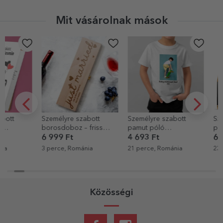
Mit vásárolnak mások
Személyre szabott
Személyre szabott
Személyre sz
borosdoboz – friss
pamut póló
pezsgő szöv
házasok
gyerekeknek
születésnapo
6 999 Ft
4 693 Ft
6 363 Ft
portréfotóval és
Arany
3 perce, Románia
21 perce, Románia
23 perce, Rom
szöveggel
Közösségi