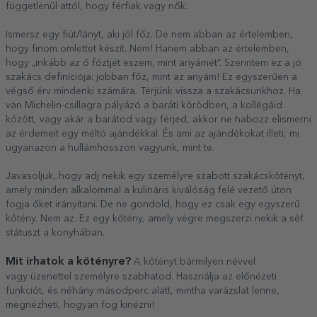
függetlenül attól, hogy férfiak vagy nők.
Ismersz egy fiút/lányt, aki jól főz. De nem abban az értelemben,
hogy finom omlettet készít. Nem! Hanem abban az értelemben,
hogy „inkább az ő főztjét eszem, mint anyámét”. Szerintem ez a jó
szakács definíciója: jobban főz, mint az anyám! Ez egyszerűen a
végső érv mindenki számára. Térjünk vissza a szakácsunkhoz. Ha
van Michelin-csillagra pályázó a baráti körödben, a kollégáid
között, vagy akár a barátod vagy férjed, akkor ne habozz elismerni
az érdemeit egy méltó ajándékkal. És ami az ajándékokat illeti, mi
ugyanazon a hullámhosszon vagyunk, mint te.
Javasoljuk, hogy adj nekik egy személyre szabott szakácskötényt,
amely minden alkalommal a kulináris kiválóság felé vezető úton
fogja őket irányítani. De ne gondold, hogy ez csak egy egyszerű
kötény. Nem az. Ez egy kötény, amely végre megszerzi nekik a séf
státuszt a konyhában.
Mit írhatok a kötényre?
A kötényt bármilyen névvel
vagy üzenettel személyre szabhatod. Használja az előnézeti
funkciót, és néhány másodperc alatt, mintha varázslat lenne,
megnézheti, hogyan fog kinézni!