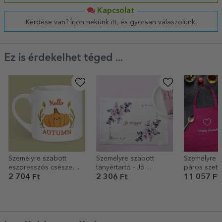
Kapcsolat
Kérdése van? Írjon nekünk itt, és gyorsan válaszolunk.
Ez is érdekelhet téged ...
Személyre szabott
Személyre szabott
Személyre s
eszpresszós csésze
tányértartó - Jó
páros szett
szöveggel - Ősz
étvágyat!
2 704 Ft
2 306 Ft
11 057 Ft