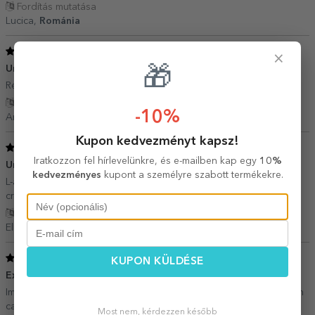
Fordítás mutatása
Lucica,
Románia
5
/ 5
×
Un cadou inspirat
🎁
21 Január 2025
Recomand cu drag acest produs de calitate!
Fordítás mutatása
-10%
Aneta,
Románia
Kupon kedvezményt kapsz!
5
/ 5
Iratkozzon fel hírlevelünkre, és e-mailben kap egy
10%
Un cadou util.
10 December 2024
kedvezményes
kupont a személyre szabott termékekre.
L-am facut cadou unei persoane dragi. Materialul este frumos si
cred ca este si rezistent.
Fordítás mutatása
Ella,
Románia
5
/ 5
KUPON KÜLDÉSE
Excelent
20 Szeptember 2024
Imi place foarte mult cum arata , culoarea este exact ca in poze un
cadou foarte frumos
Most nem, kérdezzen később