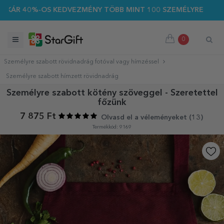
0%-OS KEDVEZMÉNY TÖBB MINT 100 SZEMÉLYRE SZABOTT AJÁN
0
Személyre szabott rövidnadrág fotóval vagy hímzéssel
Személyre szabott hímzett rövidnadrág
Személyre szabott kötény szöveggel - Szeretettel
főzünk
7 875 Ft
Olvasd el a véleményeket (
13
)
Termékkód: 9169