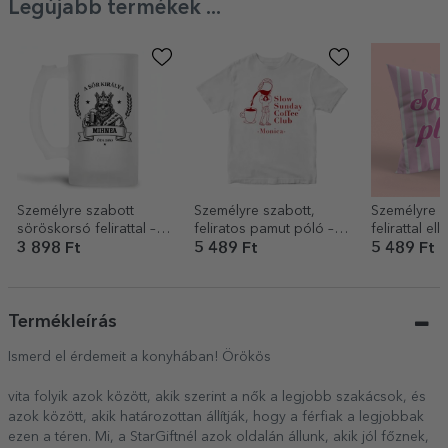
Legújabb termékek ...
Személyre szabott
Személyre szabott,
Személyre s
söröskorsó felirattal – A
feliratos pamut póló –
felirattal el
sör királya
Coffee
3 898 Ft
5 489 Ft
5 489 Ft
Termékleírás
Ismerd el érdemeit a konyhában! Örökös
vita folyik azok között, akik szerint a nők a legjobb szakácsok, és
azok között, akik határozottan állítják, hogy a férfiak a legjobbak
ezen a téren. Mi, a StarGiftnél azok oldalán állunk, akik jól főznek,