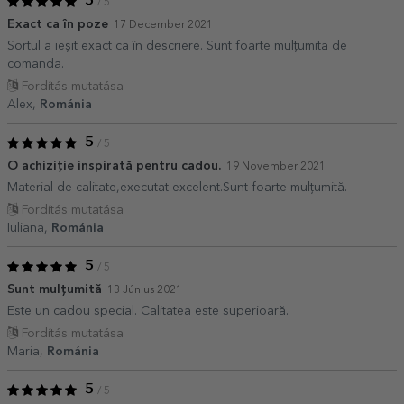
5
/ 5
Exact ca în poze
17 December 2021
Sortul a ieșit exact ca în descriere. Sunt foarte mulțumita de
comanda.
Fordítás mutatása
Alex,
Románia
5
/ 5
O achiziție inspirată pentru cadou.
19 November 2021
Material de calitate,executat excelent.Sunt foarte mulțumită.
Fordítás mutatása
Iuliana,
Románia
5
/ 5
Sunt mulţumită
13 Június 2021
Este un cadou special. Calitatea este superioară.
Fordítás mutatása
Maria,
Románia
5
/ 5