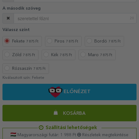
A második szöveg
20
Válassz színt
Fekete
Piros
Bordó
7 875 Ft
7 875 Ft
7 875 Ft
Zöld
Kék
Maro
7 875 Ft
7 875 Ft
7 875 Ft
Rózsaszín
7 875 Ft
Kiválasztott szín:
Fekete
ELŐNÉZET
KOSÁRBA
Szállítási lehetőségek
Magyarországi futár: 1 988 Ft
Részletek megtekintése