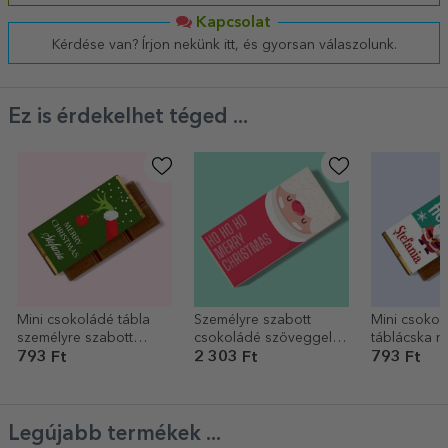
Kapcsolat
Kérdése van? Írjon nekünk itt, és gyorsan válaszolunk.
Ez is érdekelhet téged ...
Mini csokoládé tábla
Személyre szabott
Mini csokol
személyre szabott
csokoládé szöveggel
táblácska n
üzenettel - Grinch
karácsonyra - Ho Ho Ho
személyre s
793 Ft
2 303 Ft
793 Ft
ho ho
Legújabb termékek ...