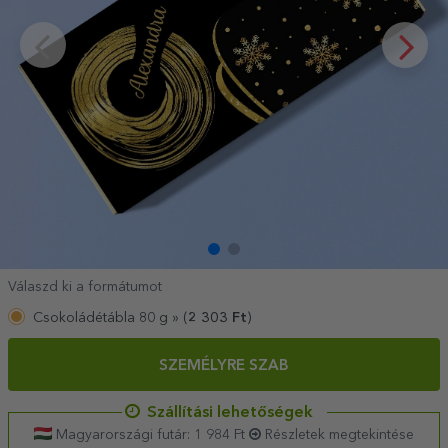
Válaszd ki a formátumot
Csokoládétábla 80 g »
(
2 303
Ft
)
SZEMÉLYRE SZAB
Szállítási lehetőségek
Magyarországi futár: 1 984 Ft
Részletek megtekintése