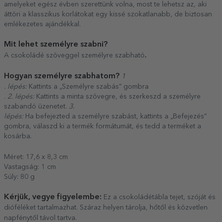
amelyeket egész évben szerettünk volna, most te lehetsz az, aki
áttöri a klasszikus korlátokat egy kissé szokatlanabb, de biztosan
emlékezetes ajándékkal.
Mit lehet személyre szabni?
.
A csokoládé szöveggel személyre szabható
Hogyan személyre szabhatom?
1
. lépés:
Kattints a „Személyre szabás” gombra
.
2. lépés:
Kattints a minta szövegre, és szerkeszd a személyre
szabandó üzenetet.
3.
lépés:
Ha befejezted a személyre szabást, kattints a „Befejezés”
gombra, válaszd ki a termék formátumát, és tedd a terméket a
kosárba.
Méret: 17,6 x 8,3 cm
Vastagság: 1 cm
Súly: 80 g
Kérjük, vegye figyelembe:
Ez a csokoládétábla tejet, szóját és
dióféléket tartalmazhat. Száraz helyen tárolja, hőtől és közvetlen
napfénytől távol tartva.