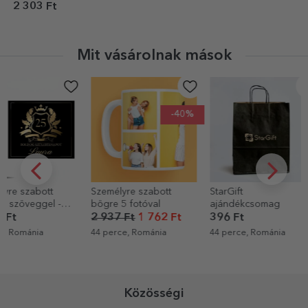
Hópelyhek
2 303 Ft
Mit vásárolnak mások
-40%
Személyre szabott
StarGift
Személyre sz
bögre 5 fotóval
ajándékcsomag
puzzle fotóv
cm
2 937 Ft
1 762 Ft
396 Ft
5 161 Ft
44 perce, Románia
44 perce, Románia
2 órája, Romá
Közösségi