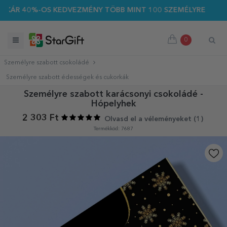
ÁR 40%-OS KEDVEZMÉNY TÖBB MINT 100 SZEMÉLYRE SZABOTT A
0
Személyre szabott csokoládé
Személyre szabott édességek és cukorkák
Személyre szabott karácsonyi csokoládé -
Hópelyhek
2 303 Ft
Olvasd el a véleményeket (
1
)
Termékkód: 7687