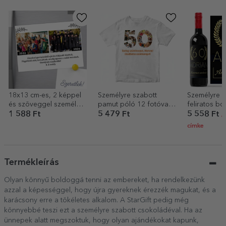
18x13 cm-es, 2 képpel
Személyre szabott
Személyre s
és szöveggel személyre
pamut póló 12 fotóval
feliratos bo
szabott mágnes –
és üzenettel – 50 éves
1 588 Ft
5 479 Ft
5 558 Ft
/
Akkor és most
címke
Termékleírás
Olyan könnyű boldoggá tenni az embereket, ha rendelkezünk
azzal a képességgel, hogy újra gyereknek érezzék magukat, és a
karácsony erre a tökéletes alkalom. A StarGift pedig még
könnyebbé teszi ezt a személyre szabott csokoládéval. Ha az
ünnepek alatt megszoktuk, hogy olyan ajándékokat kapunk,