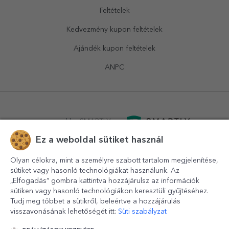
Feltételek
Kedvezmény kupon feltételek
Ajándék kupon feltételek
ANPC
powered by
SMARTLY.ro
Ez a weboldal sütiket használ
logistics by
APACARGO.com
Olyan célokra, mint a személyre szabott tartalom megjelenítése,
sütiket vagy hasonló technológiákat használunk. Az
„Elfogadás” gombra kattintva hozzájárulsz az információk
sütiken vagy hasonló technológiákon keresztüli gyűjtéséhez.
Tudj meg többet a sütikről, beleértve a hozzájárulás
visszavonásának lehetőségét itt:
Süti szabályzat