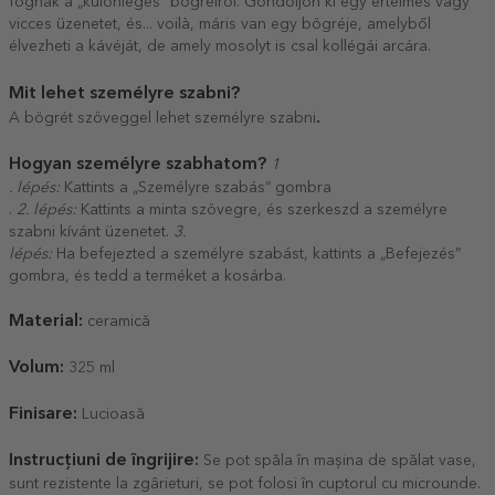
fognak a „különleges” bögréiről. Gondoljon ki egy értelmes vagy
vicces üzenetet, és... voilà, máris van egy bögréje, amelyből
élvezheti a kávéját, de amely mosolyt is csal kollégái arcára.
Mit lehet személyre szabni?
.
A bögrét szöveggel lehet személyre szabni
Hogyan személyre szabhatom?
1
. lépés:
Kattints a „Személyre szabás” gombra
.
2. lépés:
Kattints a minta szövegre, és szerkeszd a személyre
szabni kívánt üzenetet.
3.
lépés:
Ha befejezted a személyre szabást, kattints a „Befejezés”
gombra, és tedd a terméket a kosárba.
Material:
ceramică
Volum:
325 ml
Finisare:
Lucioasă
Instrucțiuni de îngrijire:
Se pot spăla în mașina de spălat vase,
sunt rezistente la zgârieturi, se pot folosi în cuptorul cu microunde.