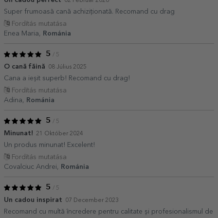
02 Február 2026
Super frumoasă cană achiziționată. Recomand cu drag
Fordítás mutatása
Enea Maria,
Románia
5
/ 5
O cană făină
08 Július 2025
Cana a ieșit superb! Recomand cu drag!
Fordítás mutatása
Adina,
Románia
5
/ 5
Minunat!
21 Október 2024
Un produs minunat! Excelent!
Fordítás mutatása
Covalciuc Andrei,
Románia
5
/ 5
Un cadou inspirat
07 December 2023
Recomand cu multă încredere pentru calitate și profesionalismul de