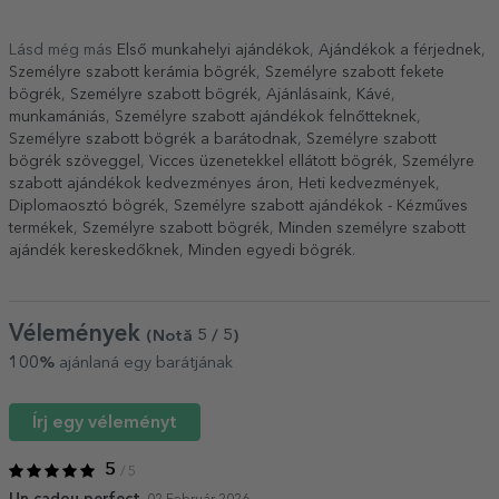
Lásd még más
Első munkahelyi ajándékok
,
Ajándékok a férjednek
,
Személyre szabott kerámia bögrék
,
Személyre szabott fekete
bögrék
,
Személyre szabott bögrék
,
Ajánlásaink
,
Kávé
,
munkamániás
,
Személyre szabott ajándékok felnőtteknek
,
Személyre szabott bögrék a barátodnak
,
Személyre szabott
bögrék szöveggel
,
Vicces üzenetekkel ellátott bögrék
,
Személyre
szabott ajándékok kedvezményes áron
,
Heti kedvezmények
,
Diplomaosztó bögrék
,
Személyre szabott ajándékok - Kézműves
termékek
,
Személyre szabott bögrék
,
Minden személyre szabott
ajándék kereskedőknek
,
Minden egyedi bögrék
.
Vélemények
(Notă
5
/ 5
)
100%
ajánlaná egy barátjának
Írj egy véleményt
5
/ 5
Un cadou perfect