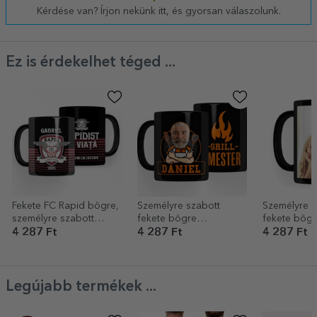
Kérdése van? Írjon nekünk itt, és gyorsan válaszolunk.
Ez is érdekelhet téged ...
Fekete FC Rapid bögre,
Személyre szabott
Személyre s
személyre szabott
fekete bögre
fekete bögr
szöveggel – Rapidista
szöveggel a barbecue-
feltöltéssel
4 287 Ft
4 287 Ft
4 287 Ft
egész életre
rajongók számára
Legújabb termékek ...