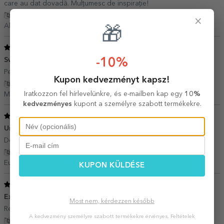
care au dat dovadă. Mulțumesc de inspirație!
Fordítás mutatása
×
Alina,
Románia
🎁
5
/ 5
Sweet
-10%
11 Május 2023
Perfect pentru pasionatii in domeniu IT
Kupon kedvezményt kapsz!
Fordítás mutatása
Iratkozzon fel hírlevelünkre, és e-mailben kap egy
10%
Mihaela,
Románia
kedvezményes
kupont a személyre szabott termékekre.
5
/ 5
Un cadou original
26 Március 2023
Design deosebit, culoare frumoasă, produce încântare
Fordítás mutatása
Eugenia,
Románia
KUPON KÜLDÉSE
5
/ 5
Excelent
24 Január 2023
Most nem, kérdezzen később
Recomand cu incredere
A kedvezmény személyre szabott termékekre érvényes.
Feltételek
Fordítás mutatása