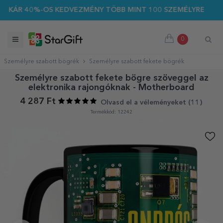
R 40%-OS KEDVEZMÉNY TÖBB MINT 100 SZEMÉLYRE SZABOTT A
0
Személyre szabott bögrék
Személyre szabott fekete bögrék
Személyre szabott fekete bögre szöveggel az
elektronika rajongóknak - Motherboard
4 287 Ft
Olvasd el a véleményeket (
11
)
Termékkód: 12242