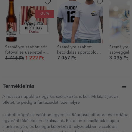
-30%
Személyre szabott sör
Személyre szabott,
Személyre s
fotóval és üzenettel –
kétoldalas sportpóló
szöveggel el
Boldog születésnapot!
logóval, névvel és
alakú dísz 
1 746 Ft
1 222 Ft
7 067 Ft
3 096 Ft
számmal
a világon!
Termékleírás
A hosszú napokhoz egy kis szórakozás is kell. Mi kitaláljuk az
ötletet, te pedig a fantáziádat! Személyre
szabott bögréink valóban egyediek. Ráadásul otthonra és irodába
egyaránt tökéletesen alkalmasak. Biztosan kiemelkedik majd a
munkahelyén, és kollégái különböző helyzetekben viccelődni