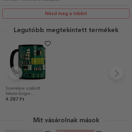
Nézd meg a többit
Legutóbb megtekintett termékek
Személyre szabott
fekete bögre
szöveggel az
4 287 Ft
elektronika
rajongóknak -
Motherboard
Mit vásárolnak mások