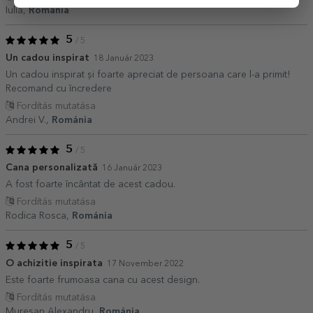
Iulia,
Románia
5
/ 5
Un cadou inspirat
18 Január 2023
Un cadou inspirat și foarte apreciat de persoana care l-a primit!
Recomand cu încredere
Fordítás mutatása
Andrei V.,
Románia
5
/ 5
Cana personalizată
16 Január 2023
A fost foarte încântat de acest cadou.
Fordítás mutatása
Rodica Rosca,
Románia
5
/ 5
O achizitie inspirata
17 November 2022
Este foarte frumoasa cana cu acest design.
Fordítás mutatása
Muresan Alexandru,
Románia