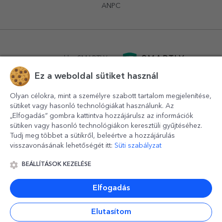
ANPC
powered by
SMARTLY.ro
Ez a weboldal sütiket használ
logistics by
APACARGO.com
Olyan célokra, mint a személyre szabott tartalom megjelenítése,
sütiket vagy hasonló technológiákat használunk. Az
„Elfogadás” gombra kattintva hozzájárulsz az információk
sütiken vagy hasonló technológiákon keresztüli gyűjtéséhez.
Tudj meg többet a sütikről, beleértve a hozzájárulás
visszavonásának lehetőségét itt:
Süti szabályzat
BEÁLLÍTÁSOK KEZELÉSE
© 2016-2026
StarGift
Romania,
București
, strada
Copilului
nr. 6-12, parter
,
Sector 1
, cod postal
012178
,
email:
contact@stargift.hu
Elfogadás
www.stargift.hu
STARGIFT SRL
, cod fiscal
40077992
Elutasítom