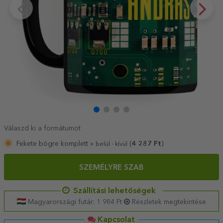
Válaszd ki a formátumot
Fekete bögre komplett »
(
4 287
Ft
)
belül - kívül
SZEMÉLYRE SZAB
Szállítási lehetőségek
Magyarországi futár: 1 984 Ft
Részletek megtekintése
Kapcsolat