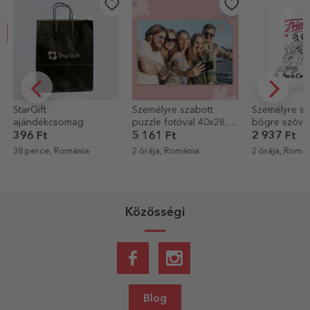
Személyre szabott
Személyre szabott
Egyedi pamu
puzzle fotóval 40x28,5
bögre szöveggel -
négyzet alak
cm
Legjobb barátok
5 161 Ft
2 937 Ft
5 479 Ft
3 
2 órája, Románia
2 órája, Románia
3 órája, Romá
Közösségi
Blog