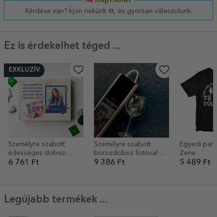
Kapcsolat
Kérdése van? Írjon nekünk itt, és gyorsan válaszolunk.
Ez is érdekelhet téged ...
EXKLUZÍV
Személyre szabott
Személyre szabott
Egyedi pamu
édességes doboz
borosdoboz fotóval és
Zene
fotóval és üzenettel –
szöveggel – Szeretlek
6 761 Ft
9 386 Ft
5 489 Ft
Boldog születésnapot!
100 nyelven
Legújabb termékek ...