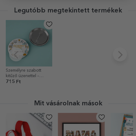
Legutóbb megtekintett termékek
Személyre szabott
kitűző üzenettel –
Mérnök
715 Ft
Mit vásárolnak mások