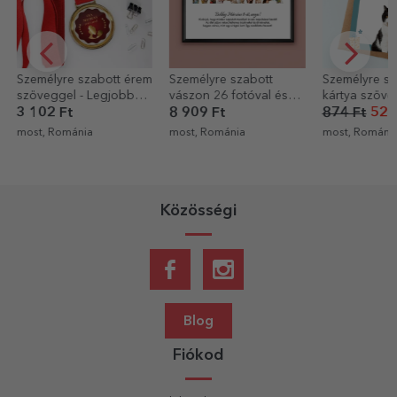
Személyre szabott érem
Személyre szabott
Személyre sz
szöveggel - Legjobb
vászon 26 fotóval és
kártya szöve
anya
szöveggel - MUM
kedvenced fo
3 102 Ft
8 909 Ft
874 Ft
524
Boldog szüle
most, Románia
most, Románia
most, Románi
Közösségi
Blog
Fiókod