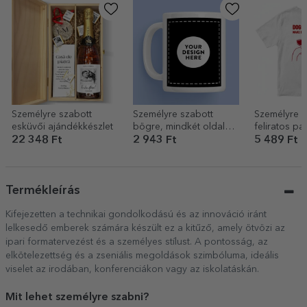
Személyre szabott
Személyre szabott
Személyre s
esküvői ajándékkészlet
bögre, mindkét oldalán
feliratos pa
a saját grafikáddal
Wine
22 348 Ft
2 943 Ft
5 489 Ft
Termékleírás
Kifejezetten a technikai gondolkodású és az innováció iránt
lelkesedő emberek számára készült ez a kitűző, amely ötvözi az
ipari formatervezést és a személyes stílust. A pontosság, az
elkötelezettség és a zseniális megoldások szimbóluma, ideális
viselet az irodában, konferenciákon vagy az iskolatáskán.
Mit lehet személyre szabni?