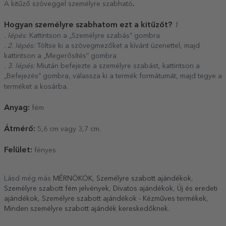
.
A kitűző szöveggel személyre szabható
Hogyan személyre szabhatom ezt a kitűzőt?
1
. lépés:
Kattintson a „Személyre szabás” gombra
. 2. lépés:
Töltse ki a szövegmezőket a kívánt üzenettel, majd
kattintson a „Megerősítés” gombra
. 3. lépés:
Miután befejezte a személyre szabást, kattintson a
„Befejezés” gombra, válassza ki a termék formátumát, majd tegye a
terméket a kosárba.
Anyag:
fém
Átmérő:
5,6 cm vagy 3,7 cm.
Felület:
fényes
Lásd még más
MÉRNÖKÖK
,
Személyre szabott ajándékok
,
Személyre szabott fém jelvények
,
Divatos ajándékok
,
Új és eredeti
ajándékok
,
Személyre szabott ajándékok - Kézműves termékek
,
Minden személyre szabott ajándék kereskedőknek
.