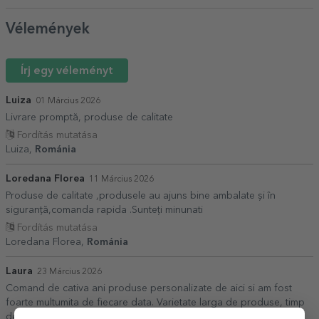
Vélemények
Írj egy véleményt
Luiza
01 Március 2026
Livrare promptă, produse de calitate
Fordítás mutatása
Luiza,
Románia
Loredana Florea
11 Március 2026
Produse de calitate ,produsele au ajuns bine ambalate și în
siguranță,comanda rapida .Sunteți minunati
Fordítás mutatása
Loredana Florea,
Románia
Laura
23 Március 2026
Comand de cativa ani produse personalizate de aici si am fost
foarte multumita de fiecare data. Varietate larga de produse, timp
de executie foarte scurt, modul de executie este precis si corect,