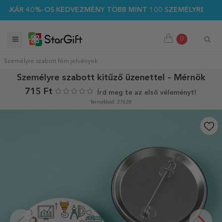
KÁR 40%-OS KEDVEZMÉNY TÖBB MINT 100 SZEMÉLYRE SZABOTT
0
Személyre szabott fém jelvények
Személyre szabott kitűző üzenettel – Mérnök
715 Ft
Írd meg te az első véleményt!
Termékkód: 27628