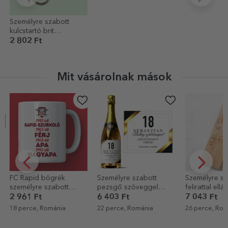
Személyre szabott
kulcstartó brit
rendszámmal
2 802 Ft
Mit vásárolnak mások
C Rapid bögrék
Személyre szabott
Személyre szabott
zemélyre szabott
pezsgő szöveggel
felirattal ellátott
zöveggel – A
felnőtteknek
borosdoboz
 961 Ft
6 403 Ft
7 043 Ft
apidista nagyapám
8 perce, Románia
22 perce, Románia
26 perce, Románia
örténete