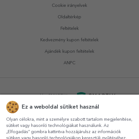
Cookie irányelvek
Oldaltérkép
Feltételek
Kedvezmény kupon feltételek
Ajándék kupon feltételek
ANPC
powered by
SMARTLY.ro
Ez a weboldal sütiket használ
logistics by
APACARGO.com
Olyan célokra, mint a személyre szabott tartalom megjelenítése,
sütiket vagy hasonló technológiákat használunk. Az
„Elfogadás” gombra kattintva hozzájárulsz az információk
sütiken vagy hasonló technológiákon keresztüli gyűjtéséhez.