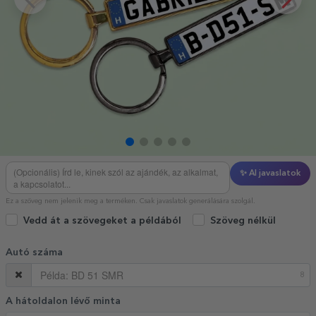
✨ AI javaslatok
Ez a szöveg nem jelenik meg a terméken. Csak javaslatok generálására szolgál.
Vedd át a szövegeket a példából
Szöveg nélkül
Autó száma
8
A hátoldalon lévő minta