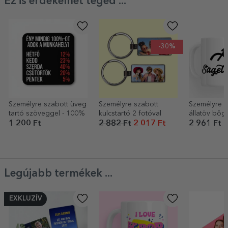
Ez is érdekelhet téged ...
-30%
Személyre szabott üveg
Személyre szabott
Személyre s
tartó szöveggel - 100%
kulcstartó 2 fotóval
állatöv bög
és szövegge
1 200 Ft
2 882 Ft
2 017 Ft
2 961 Ft
Legújabb termékek ...
EXKLUZÍV