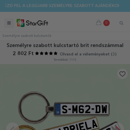
EZD FEL A LEGÚJABB SZEMÉLYRE SZABOTT AJÁNDÉKOKAT!
0
Személyre szabott kulcstartók
Személyre szabott kulcstartó brit rendszámmal
2 802 Ft
Olvasd el a véleményeket (
3
)
Termékkód: 7172