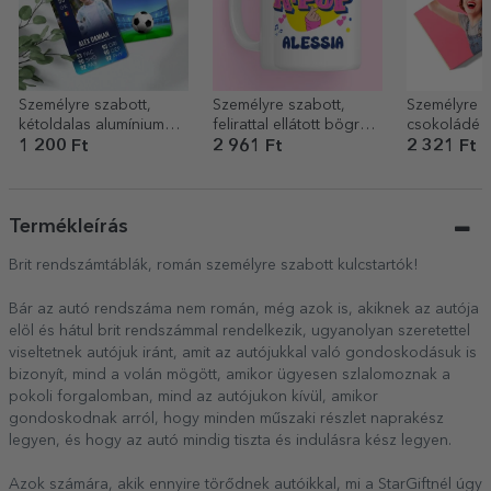
Személyre szabott,
Személyre szabott,
Személyre s
kétoldalas alumínium
felirattal ellátott bögre –
csokoládé t
kártya üzenettel és
Kpop
fotóval és 
1 200 Ft
2 961 Ft
2 321 Ft
fotóval – FIFA
Termékleírás
Brit rendszámtáblák, román személyre szabott kulcstartók!
Bár az autó rendszáma nem román, még azok is, akiknek az autója
elöl és hátul brit rendszámmal rendelkezik, ugyanolyan szeretettel
viseltetnek autójuk iránt, amit az autójukkal való gondoskodásuk is
bizonyít, mind a volán mögött, amikor ügyesen szlalomoznak a
pokoli forgalomban, mind az autójukon kívül, amikor
gondoskodnak arról, hogy minden műszaki részlet naprakész
legyen, és hogy az autó mindig tiszta és indulásra kész legyen.
Azok számára, akik ennyire törődnek autóikkal, mi a StarGiftnél úgy