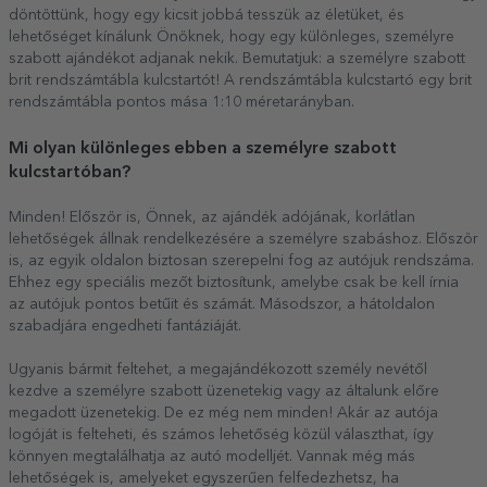
döntöttünk, hogy egy kicsit jobbá tesszük az életüket, és
lehetőséget kínálunk Önöknek, hogy egy különleges, személyre
szabott ajándékot adjanak nekik. Bemutatjuk: a személyre szabott
brit rendszámtábla kulcstartót! A rendszámtábla kulcstartó egy brit
rendszámtábla pontos mása 1:10 méretarányban.
Mi olyan különleges ebben a személyre szabott
kulcstartóban?
Minden! Először is, Önnek, az ajándék adójának, korlátlan
lehetőségek állnak rendelkezésére a személyre szabáshoz. Először
is, az egyik oldalon biztosan szerepelni fog az autójuk rendszáma.
Ehhez egy speciális mezőt biztosítunk, amelybe csak be kell írnia
az autójuk pontos betűit és számát. Másodszor, a hátoldalon
szabadjára engedheti fantáziáját.
Ugyanis bármit feltehet, a megajándékozott személy nevétől
kezdve a személyre szabott üzenetekig vagy az általunk előre
megadott üzenetekig. De ez még nem minden! Akár az autója
logóját is felteheti, és számos lehetőség közül választhat, így
könnyen megtalálhatja az autó modelljét. Vannak még más
lehetőségek is, amelyeket egyszerűen felfedezhetsz, ha