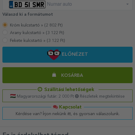
Numar auto
Válaszd ki a formátumot
Króm kulcstartó »
(
2 802
Ft)
Arany kulcstartó »
(
3 122
Ft)
Fekete kulcstartó »
(
3 122
Ft)
ELŐNÉZET
KOSÁRBA
Szállítási lehetőségek
Magyarországi futár: 2 000 Ft
Részletek megtekintése
Kapcsolat
Kérdése van? Írjon nekünk itt, és gyorsan válaszolunk.