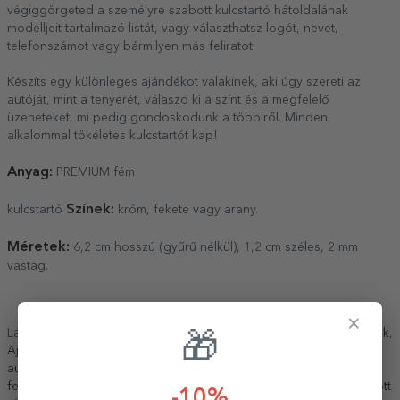
végiggörgeted a személyre szabott kulcstartó hátoldalának
modelljeit tartalmazó listát, vagy választhatsz logót, nevet,
telefonszámot vagy bármilyen más feliratot.
Készíts egy különleges ajándékot valakinek, aki úgy szereti az
autóját, mint a tenyerét, válaszd ki a színt és a megfelelő
üzeneteket, mi pedig gondoskodunk a többiről. Minden
alkalommal tökéletes kulcstartót kap!
Anyag:
PREMIUM fém
Színek:
kulcstartó
króm, fekete vagy arany.
Méretek:
6,2 cm hosszú (gyűrű nélkül), 1,2 cm széles, 2 mm
vastag.
×
Lásd még más
Első munkahelyi ajándékok
,
Ajándékok kollégáknak
,
🎁
Ajándékok testvérnek
,
Ajándékok barátoknak
,
Ajándékok
autórajongóknak
,
Tizenévesek
,
Személyre szabott ajándékok
felnőtteknek
,
Személyre szabott ajándékok neki
,
Személyre szabott
-10%