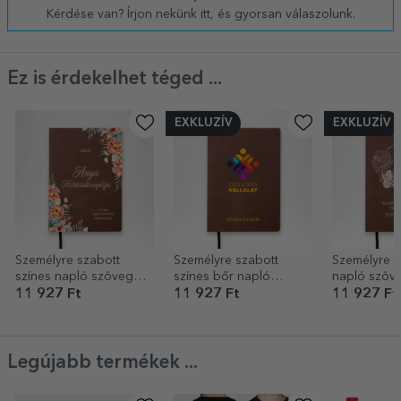
Kérdése van? Írjon nekünk itt, és gyorsan válaszolunk.
Ez is érdekelhet téged ...
EXKLUZÍV
EXKLUZÍV
Személyre szabott
Személyre szabott
Személyre s
színes napló szöveggel
színes bőr napló
napló szöve
az anyukának
logóval és szöveggel
Esküvőszer
11 927 Ft
11 927 Ft
11 927 Ft
Legújabb termékek ...