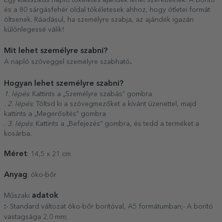
Egy klasszikus napló tökéletes ajándék lehet szeretteinek. A borító
és a 80 sárgásfehér oldal tökéletesek ahhoz, hogy ötletei formát
öltsenek. Ráadásul, ha személyre szabja, az ajándék igazán
különlegessé válik!
Mit lehet személyre szabni?
.
A napló szöveggel személyre szabható
Hogyan lehet személyre szabni?
1. lépés
: Kattints a „Személyre szabás” gombra
. 2. lépés
: Töltsd ki a szövegmezőket a kívánt üzenettel, majd
kattints a „Megerősítés” gombra
.
3. lépés
: Kattints a „Befejezés” gombra, és tedd a terméket a
kosárba.
Méret
: 14,5 x 21 cm
Anyag
: öko-bőr
adatok
Műszaki
:
- Standard változat öko-bőr borítóval, A5 formátumban;- A borító
vastagsága 2,0 mm;