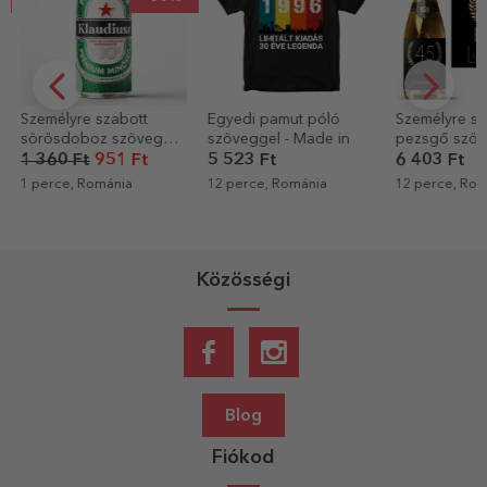
Egyedi pamut póló
Személyre szabott
6 palack bor
szöveggel - Made in
pezsgő szöveggel
alkalmas fa t
születésnapokra -
avenatura
5 523 Ft
6 403 Ft
7 124 Ft
3 
Arany
12 perce, Románia
12 perce, Románia
12 perce, Rom
Közösségi
Blog
Fiókod