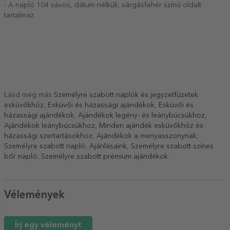
- A napló 104 sávos, dátum nélküli, sárgásfehér színű oldalt
tartalmaz.
Lásd még más
Személyre szabott naplók és jegyzetfüzetek
esküvőkhöz
,
Esküvői és házassági ajándékok
,
Esküvői és
házassági ajándékok
,
Ajándékok legény- és leánybúcsúkhoz
,
Ajándékok leánybúcsúkhoz
,
Minden ajándék esküvőkhöz és
házassági szertartásokhoz
,
Ajándékok a menyasszonynak
,
Személyre szabott napló
,
Ajánlásaink
,
Személyre szabott színes
bőr napló
,
Személyre szabott prémium ajándékok
.
Vélemények
Írj egy véleményt