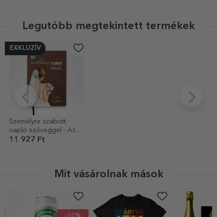
Legutóbb megtekintett termékek
EXKLUZÍV
Személyre szabott
napló szöveggel - Az
én esküvőszervezőm
11 927 Ft
Mit vásárolnak mások