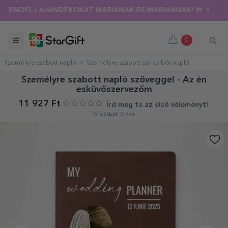
RENDELJ AJÁNDÉKOKAT MARIÁNAK ÉS MARIANNAK! 🎁 🍷
0
Személyre szabott napló
Személyre szabott színes bőr napló
Személyre szabott napló szöveggel - Az én
esküvőszervezőm
11 927 Ft
Írd meg te az első véleményt!
Termékkód: 21446