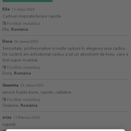
Ella
13 Július 2026
Cadouri inspirate,livrare rapida
Fordítás mutatása
Ella,
Románia
Dora
06 Június 2026
Seriozitate, profesonalism si multe opțiuni în alegerea unui cadou .
De curând am achiziționat cadou și pt un absolvent de liceu, care a
fost super incantat.
Fordítás mutatása
Dora,
Románia
Geanina
23 Július 2026
servicii foarte bune, rapide, calitative
Fordítás mutatása
Geanina,
Románia
criss
13 Március 2026
superb