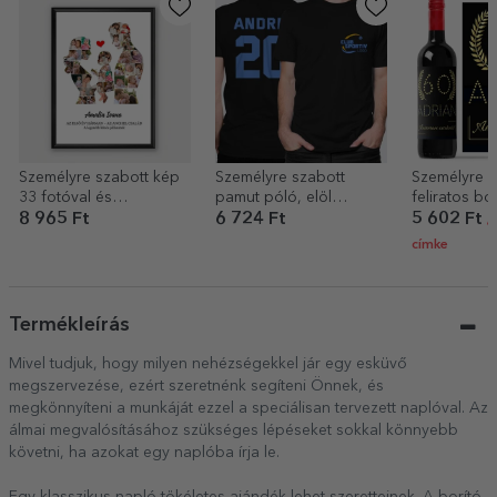
Személyre szabott kép
Személyre szabott
Személyre s
33 fotóval és
pamut póló, elöl
feliratos bo
szöveggel – Család
logóval, hátul számmal
8 965 Ft
6 724 Ft
5 602 Ft
/
címke
Termékleírás
Mivel tudjuk, hogy milyen nehézségekkel jár egy esküvő
megszervezése, ezért szeretnénk segíteni Önnek, és
megkönnyíteni a munkáját ezzel a speciálisan tervezett naplóval. Az
álmai megvalósításához szükséges lépéseket sokkal könnyebb
követni, ha azokat egy naplóba írja le.