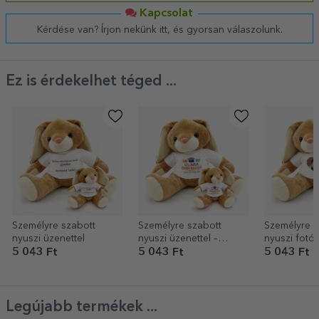
Kapcsolat
Kérdése van? Írjon nekünk itt, és gyorsan válaszolunk.
Ez is érdekelhet téged ...
Személyre szabott
Személyre szabott
Személyre s
nyuszi üzenettel
nyuszi üzenettel –
nyuszi fotóv
Érettségi
modell
5 043 Ft
5 043 Ft
5 043 Ft
Legújabb termékek ...