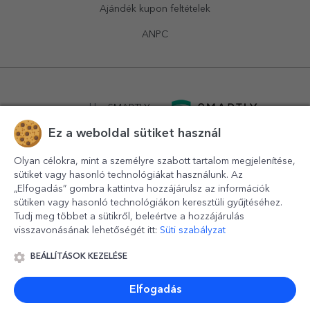
Ajándék kupon feltételek
ANPC
powered by
SMARTLY.ro
Ez a weboldal sütiket használ
logistics by
APACARGO.com
Olyan célokra, mint a személyre szabott tartalom megjelenítése,
sütiket vagy hasonló technológiákat használunk. Az
„Elfogadás” gombra kattintva hozzájárulsz az információk
sütiken vagy hasonló technológiákon keresztüli gyűjtéséhez.
Tudj meg többet a sütikről, beleértve a hozzájárulás
visszavonásának lehetőségét itt:
Süti szabályzat
BEÁLLÍTÁSOK KEZELÉSE
© 2016-2026
StarGift
Romania,
București
, strada
Copilului
nr. 6-12, parter
,
Sector 1
, cod postal
012178
,
email:
contact@stargift.hu
Elfogadás
www.stargift.hu