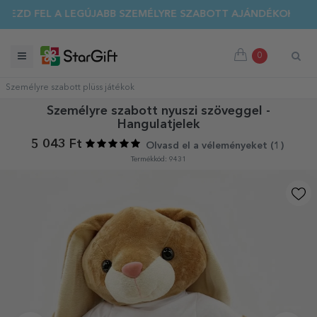
DEZD FEL A LEGÚJABB SZEMÉLYRE SZABOTT AJÁNDÉKOKAT!
0
Személyre szabott plüss játékok
Személyre szabott nyuszi szöveggel -
Hangulatjelek
5 043 Ft
Olvasd el a véleményeket (
1
)
Termékkód: 9431