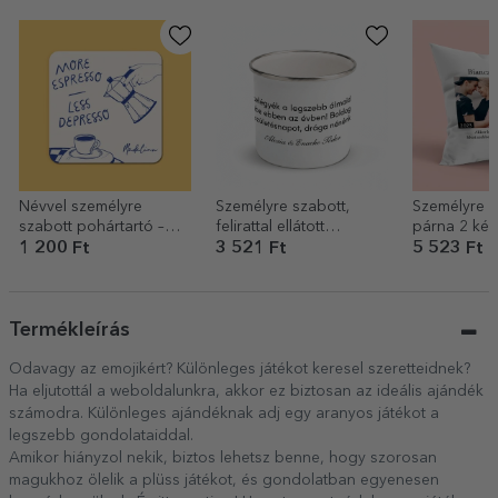
Névvel személyre
Személyre szabott,
Személyre s
szabott pohártartó –
felirattal ellátott
párna 2 kép
More espresso
zománcozott fémkanna
szöveggel –
1 200 Ft
3 521 Ft
5 523 Ft
most
Termékleírás
Odavagy az emojikért? Különleges játékot keresel szeretteidnek?
Ha eljutottál a weboldalunkra, akkor ez biztosan az ideális ajándék
számodra. Különleges ajándéknak adj egy aranyos játékot a
legszebb gondolataiddal.
Amikor hiányzol nekik, biztos lehetsz benne, hogy szorosan
magukhoz ölelik a plüss játékot, és gondolatban egyenesen