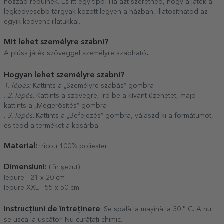
hozzád repülnek. És itt egy tipp! Ha azt szeretnéd, hogy a játék a
legkedvesebb tárgyak között legyen a házban, illatosíthatod az
egyik kedvenc illatukkal.
Mit lehet személyre szabni?
.
A plüss játék szöveggel személyre szabható
Hogyan lehet személyre szabni?
1. lépés:
Kattints a „Személyre szabás” gombra
. 2. lépés:
Kattints a szövegre, írd be a kívánt üzenetet, majd
kattints a „Megerősítés” gombra
.
3. lépés:
Kattints a „Befejezés” gombra, válaszd ki a formátumot,
és tedd a terméket a kosárba.
Material:
tricou 100% poliester
Dimensiuni:
( în șezut)
Iepure - 21 x 20 cm
Iepure XXL - 55 x 50 cm
Instrucțiuni de întreținere
: Se spală la mașină la 30 ° C. A nu
se usca la uscător. Nu curățați chimic.