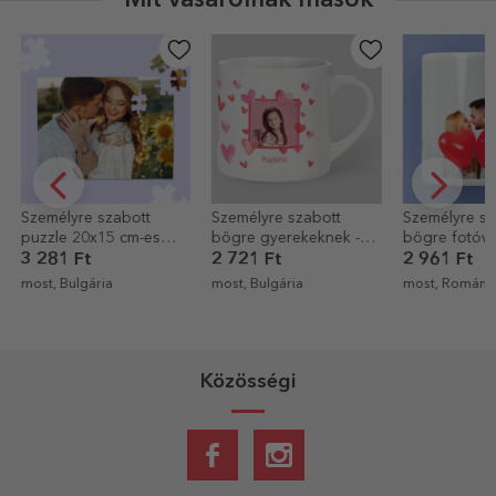
Személyre szabott
Személyre szabott
Személyre sz
bögre gyerekeknek -
bögre fotóval és
zománcozott
Szívek
szöveggel
bögre 2 fotó
2 721 Ft
2 961 Ft
3 521 Ft
most, Bulgária
most, Románia
11 perce, Rom
Közösségi