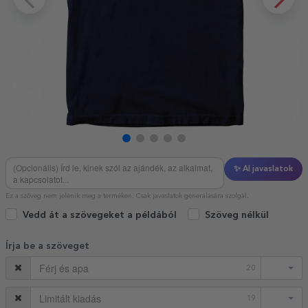
✨ AI javaslatok
Ez a szöveg nem jelenik meg a terméken. Csak javaslatok generálására szolgál.
Vedd át a szövegeket a példából
Szöveg nélkül
Írja be a szöveget
20
19