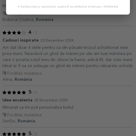
Material de calitate ,mărime potrivită.
A kedvezmény személyre szabott termékekre érvényes.
Feltételek
Fordítás mutatása
Bobirca Cristina,
Románia
4
/ 5
Cadouri inspirate
26 December 2024
Am dat doar 4 stele pentru ca din păcate tricoul achizitionat este
prea mare. Neavând un ghid de mărimi pe site am luat mărimea pe
care o poarta soțul meu de obicei la haine, adică M, dar este mare.
Ideal ar fi sa se adauge un ghid de mărimi pentru viitoarele achiziții.
Fordítás mutatása
Alina,
Románia
5
/ 5
Idee excelenta
02 November 2024
Minunat ca îmi pot personaliza textul
Fordítás mutatása
SoriSo,
Románia
5
/ 5