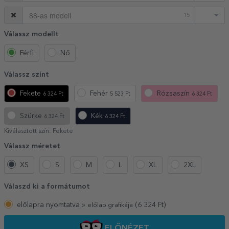
15
Válassz modellt
Férfi
Nő
Válassz színt
Fekete
Fehér
Rózsaszín
6 324 Ft
5 523 Ft
6 324 Ft
Szürke
Kék
6 324 Ft
6 324 Ft
Kiválasztott szín:
Fekete
Válassz méretet
XS
S
M
L
XL
2XL
Válaszd ki a formátumot
előlapra nyomtatva »
(
6 324
Ft)
előlap grafikája
ELŐNÉZET