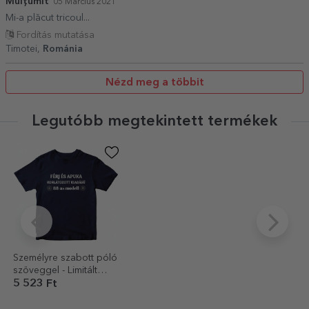
Mulțumit
05 Március 2021
Mi-a plăcut tricoul...
Fordítás mutatása
Timotei,
Románia
Nézd meg a többit
Legutóbb megtekintett termékek
Személyre szabott póló
szöveggel - Limitált
kiadás
5 523 Ft