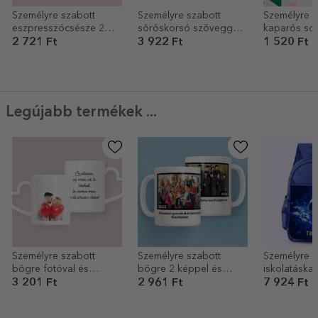
Személyre szabott
Személyre szabott
Személyre s
eszpresszócsésze 2
söröskorsó szöveggel -
kaparós sor
fotóval - LOVE
World Beer Record
üzenettel - 
2 721 Ft
3 922 Ft
1 520 Ft
Legújabb termékek ...
Személyre szabott
Személyre szabott
Személyre s
bögre fotóval és
bögre 2 képpel és
iskolatáska f
szöveggel – szív alakú
szöveggel – Emlékek
Labdarúgá
3 201 Ft
2 961 Ft
7 924 Ft
füllel