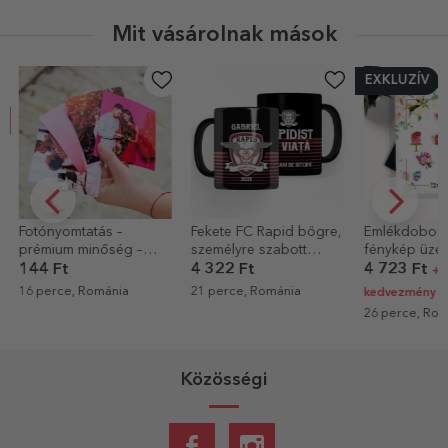
Mit vásárolnak mások
EXKLUZÍV
Fotónyomtatás –
Fekete FC Rapid bögre,
Emlékdoboz 
prémium minőség –
személyre szabott
fénykép üzen
10x10 cm-es formátum
szöveggel – Rapidista
esküvői mode
144 Ft
4 322 Ft
4 723 Ft
+
egész életre
16 perce, Románia
21 perce, Románia
kedvezmény
26 perce, Rom
Közösségi