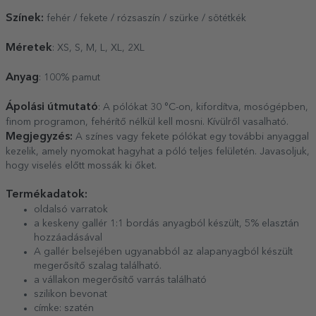
Színek:
fehér / fekete / rózsaszín / szürke / sötétkék
Méretek
: XS, S, M, L, XL, 2XL
Anyag
: 100% pamut
Ápolási útmutató
: A pólókat 30 °C-on, kifordítva, mosógépben,
finom programon, fehérítő nélkül kell mosni. Kívülről vasalható.
Megjegyzés:
A színes vagy fekete pólókat egy további anyaggal
kezelik, amely nyomokat hagyhat a póló teljes felületén. Javasoljuk,
hogy viselés előtt mossák ki őket.
Termékadatok:
oldalsó varratok
a keskeny gallér 1:1 bordás anyagból készült, 5% elasztán
hozzáadásával
A gallér belsejében ugyanabból az alapanyagból készült
megerősítő szalag található.
a vállakon megerősítő varrás található
szilikon bevonat
címke: szatén