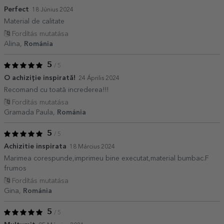
Perfect
18 Június 2024
Material de calitate
Fordítás mutatása
Alina,
Románia
5
/ 5
O achiziție inspirată!
24 Április 2024
Recomand cu toată increderea!!!
Fordítás mutatása
Gramada Paula,
Románia
5
/ 5
Achizitie inspirata
18 Március 2024
Marimea corespunde,imprimeu bine executat,material bumbac.F
frumos
Fordítás mutatása
Gina,
Románia
5
/ 5