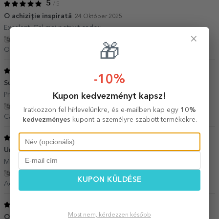
5
/ 5
O achiziție inspirată
24 Október 2025
Excelent. Cel mai potrivit cadou.
×
Fordítás mutatása
🎁
Oana,
Románia
5
/ 5
-10%
Super
01 Augusztus 2025
Produs de calitate, exact asa cum am comandat.
Kupon kedvezményt kapsz!
Fordítás mutatása
Iratkozzon fel hírlevelünkre, és e-mailben kap egy
10%
Cartoafa Lavinia Mad,
Románia
kedvezményes
kupont a személyre szabott termékekre.
5
/ 5
Un cadou perfect
25 Május 2025
Marin ea potrivită, material de calitate
Fordítás mutatása
KUPON KÜLDÉSE
Adriana,
Románia
4
/ 5
Most nem, kérdezzen később
O achiziție bună
21 Január 2025