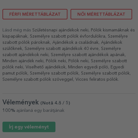
FÉRFI MÉRETTÁBLÁZAT
NŐI MÉRETTÁBLÁZAT
Lásd még más
Születésnapi ajándékok neki
,
Pólók kismamáknak és
kispapáknak
,
Személyre szabott pólók évfordulókra
,
Személyre
szabott pólók pároknak
,
Ajándékok a családnak
,
Ajándékok
szülőknek
,
Személyre szabott ajándékok 40 évre
,
Személyre
szabott ajándékok neki
,
Személyre szabott ajándékok apának
,
Minden ajándék neki
,
Pólók neki
,
Pólók neki
,
Személyre szabott
pólók neki
,
Viselhető ajándékok
,
Minden egyedi póló
,
Egyedi
pamut pólók
,
Személyre szabott pólók
,
Személyre szabott pólók
,
Személyre szabott pólók szöveggel
,
Vicces feliratos pólók
.
Vélemények
(Notă
4.8
/ 5
)
100%
ajánlaná egy barátjának
Írj egy véleményt