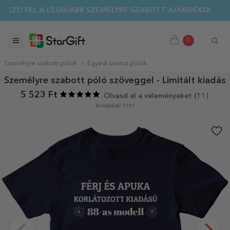
EZD FEL A LEGÚJABB SZEMÉLYRE SZABOTT AJÁNDÉKOKAT!
0
Személyre szabott pólók
Egyedi pamut pólók
Személyre szabott póló szöveggel - Limitált kiadás
5 523 Ft
Olvasd el a véleményeket (
11
)
Termékkód: 9521