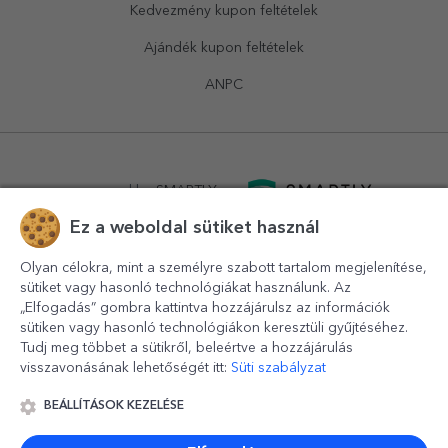
Kedvezmény kupon feltételek
Ajándék kupon feltételek
ANPC
powered by
SMARTLY.ro
Ez a weboldal sütiket használ
logistics by
APACARGO.com
Olyan célokra, mint a személyre szabott tartalom megjelenítése,
sütiket vagy hasonló technológiákat használunk. Az
„Elfogadás” gombra kattintva hozzájárulsz az információk
sütiken vagy hasonló technológiákon keresztüli gyűjtéséhez.
Tudj meg többet a sütikről, beleértve a hozzájárulás
visszavonásának lehetőségét itt:
Süti szabályzat
BEÁLLÍTÁSOK KEZELÉSE
© 2016-2026
StarGift
Romania,
București
, strada
Copilului
nr. 6-12, parter
,
Sector 1
, cod postal
012178
,
email: