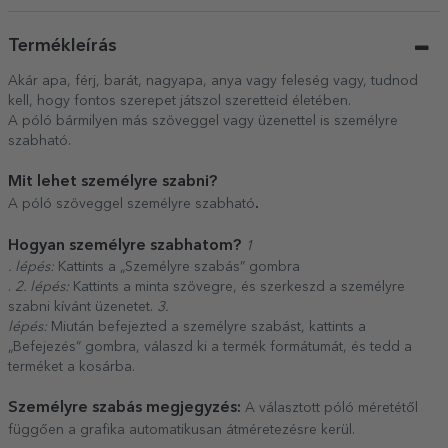
Termékleírás
Akár apa, férj, barát, nagyapa, anya vagy feleség vagy, tudnod
kell, hogy fontos szerepet játszol szeretteid életében.
A póló bármilyen más szöveggel vagy üzenettel is személyre
szabható.
Mit lehet személyre szabni?
.
A póló szöveggel személyre szabható
Hogyan személyre szabhatom?
1
. lépés:
Kattints a „Személyre szabás” gombra
.
2. lépés:
Kattints a minta szövegre, és szerkeszd a személyre
szabni kívánt üzenetet.
3.
lépés:
Miután befejezted a személyre szabást, kattints a
„Befejezés” gombra, válaszd ki a termék formátumát, és tedd a
terméket a kosárba.
Személyre szabás megjegyzés:
A választott póló méretétől
függően a grafika automatikusan átméretezésre kerül.