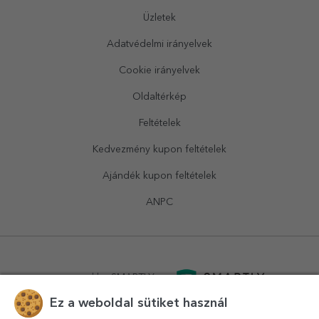
Üzletek
Adatvédelmi irányelvek
Cookie irányelvek
Oldaltérkép
Feltételek
Kedvezmény kupon feltételek
Ajándék kupon feltételek
ANPC
powered by
SMARTLY.ro
Ez a weboldal sütiket használ
logistics by
APACARGO.com