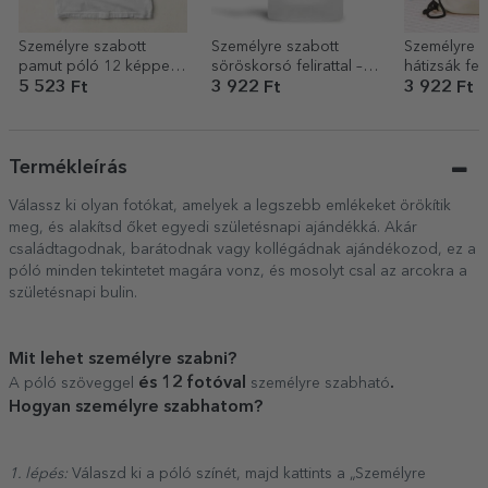
Személyre szabott
Személyre szabott
Személyre s
pamut póló 12 képpel
söröskorsó felirattal – A
hátizsák feli
és üzenettel – 30 éves
sör királya
Festival mo
5 523 Ft
3 922 Ft
3 922 Ft
Termékleírás
Válassz ki olyan fotókat, amelyek a legszebb emlékeket örökítik
meg, és alakítsd őket egyedi születésnapi ajándékká. Akár
családtagodnak, barátodnak vagy kollégádnak ajándékozod, ez a
póló minden tekintetet magára vonz, és mosolyt csal az arcokra a
születésnapi bulin.
Mit lehet személyre szabni?
és 12 fotóval
.
A póló szöveggel
személyre szabható
Hogyan személyre szabhatom?
1. lépés:
Válaszd ki a póló színét, majd kattints a „Személyre