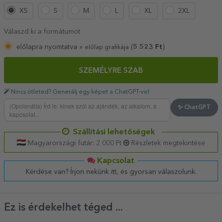
XS
S
M
L
XL
2XL
Válaszd ki a formátumot
előlapra nyomtatva »
(
5 523
Ft
)
előlap grafikája
SZEMÉLYRE SZAB
Nincs ötleted? Generálj egy képet a ChatGPT-vel
✨ ChatGPT
Szállítási lehetőségek
Magyarországi futár: 2 000 Ft
Részletek megtekintése
Kapcsolat
Kérdése van? Írjon nekünk itt, és gyorsan válaszolunk.
Ez is érdekelhet téged ...