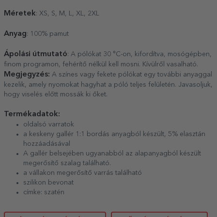
Méretek
: XS, S, M, L, XL, 2XL
Anyag
: 100% pamut
Ápolási útmutató
: A pólókat 30 °C-on, kifordítva, mosógépben,
finom programon, fehérítő nélkül kell mosni. Kívülről vasalható.
Megjegyzés:
A színes vagy fekete pólókat egy további anyaggal
kezelik, amely nyomokat hagyhat a póló teljes felületén. Javasoljuk,
hogy viselés előtt mossák ki őket.
Termékadatok:
oldalsó varratok
a keskeny gallér 1:1 bordás anyagból készült, 5% elasztán
hozzáadásával
A gallér belsejében ugyanabból az alapanyagból készült
megerősítő szalag található.
a vállakon megerősítő varrás található
szilikon bevonat
címke: szatén