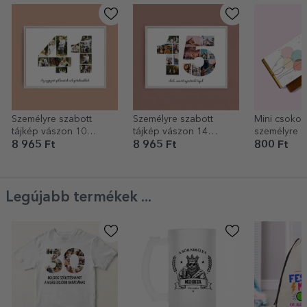
Személyre szabott
Személyre szabott
Mini csokol
tájkép vászon 10
tájkép vászon 14
személyre s
fotóval, modellszám 41
fotóval, modellszám 15
üzenettel - L
8 965 Ft
8 965 Ft
800 Ft
és szöveges üzenettel
és szöveges üzenet
Legújabb termékek ...