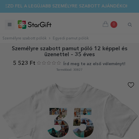
EZD FEL A LEGÚJABB SZEMÉLYRE SZABOTT AJÁNDÉKOKAT!
0
Személyre szabott pólók
Egyedi pamut pólók
Személyre szabott pamut póló 12 képpel és
üzenettel – 35 éves
5 523 Ft
Írd meg te az első véleményt!
Termékkód: 30827