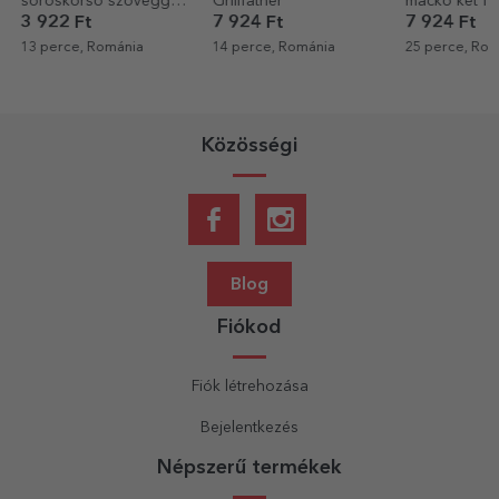
-
Grillfather
mackó két fotóval és
kiegészítő k
szöveggel
névvel - Sun 
7 924 Ft
7 924 Ft
3 122 Ft
2 
14 perce, Románia
25 perce, Románia
31 perce, Ro
Közösségi
Blog
Fiókod
Fiók létrehozása
Bejelentkezés
Népszerű termékek