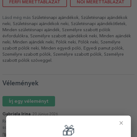
FÉRFI MÉRETTÁBLÁZAT
NŐI MÉRETTÁBLÁZAT
Lásd még más
Születésnapi ajándékok
,
Születésnapi ajándékok
neki
,
Születésnapi ajándékok neki
,
Születésnapi ajándékötletek
,
Minden születésnapi ajándék
,
Személyre szabott pólók
évfordulókra
,
Személyre szabott ajándékok neki
,
Minden ajándék
neki
,
Minden ajándék neki
,
Pólók neki
,
Pólók neki
,
Személyre
szabott pólók neki
,
Minden egyedi póló
,
Egyedi pamut pólók
,
Személyre szabott pólók
,
Személyre szabott pólók
,
Személyre
szabott pólók szöveggel
.
Vélemények
Írj egy véleményt
Gabriela Irina
20 Június 2026
Respectați cerințele clienților si în plus timpul de livrare e foarte
×
scurt !
🎁
Fordítás mutatása