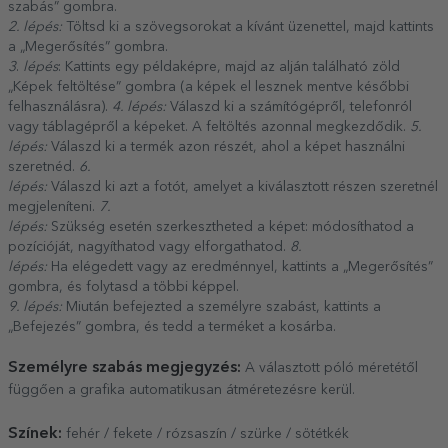
szabás” gombra.
2. lépés:
Töltsd ki a szövegsorokat a kívánt üzenettel, majd kattints
a „Megerősítés” gombra.
3
.
lépés
: Kattints egy példaképre, majd az alján található zöld
„Képek feltöltése” gombra (a képek el lesznek mentve későbbi
felhasználásra).
4. lépés:
Válaszd ki a számítógépről, telefonról
vagy táblagépről a képeket. A feltöltés azonnal megkezdődik.
5.
lépés:
Válaszd ki a termék azon részét, ahol a képet használni
szeretnéd.
6.
lépés:
Válaszd ki azt a fotót, amelyet a kiválasztott részen szeretnél
megjeleníteni.
7.
lépés:
Szükség esetén szerkesztheted a képet: módosíthatod a
pozícióját, nagyíthatod vagy elforgathatod.
8.
lépés:
Ha elégedett vagy az eredménnyel, kattints a „Megerősítés”
gombra, és folytasd a többi képpel.
9. lépés:
Miután befejezted a személyre szabást, kattints a
„Befejezés” gombra, és tedd a terméket a kosárba.
Személyre szabás megjegyzés:
A választott póló méretétől
függően a grafika automatikusan átméretezésre kerül.
Színek:
fehér / fekete / rózsaszín / szürke / sötétkék