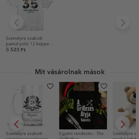
Személyre szabott
pamut póló 12 képpel
és üzenettel – 35 éves
5 523 Ft
Mit vásárolnak mások
Egyéni rendezés - The
Személyre szabott
Személyre s