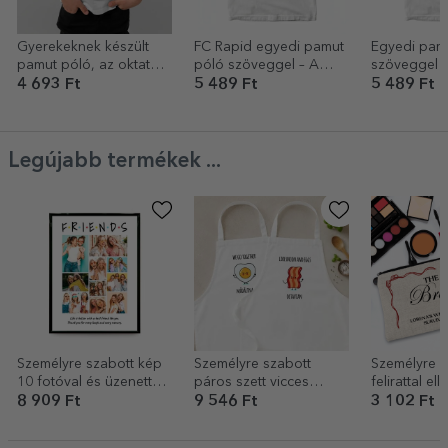
Gyerekeknek készült
FC Rapid egyedi pamut
Egyedi pam
pamut póló, az oktatási
póló szöveggel – A
szöveggel -
intézmény logójával és
Rapid-szurkoló
4 693 Ft
5 489 Ft
5 489 Ft
nevével személyre
nagyapám története
szabva
Legújabb termékek ...
Személyre szabott kép
Személyre szabott
Személyre s
10 fotóval és üzenettel
páros szett vicces
felirattal ellá
– Friends
felirattal – Bacon and
sminkkészle
8 909 Ft
9 546 Ft
3 102 Ft
eggs
csapata