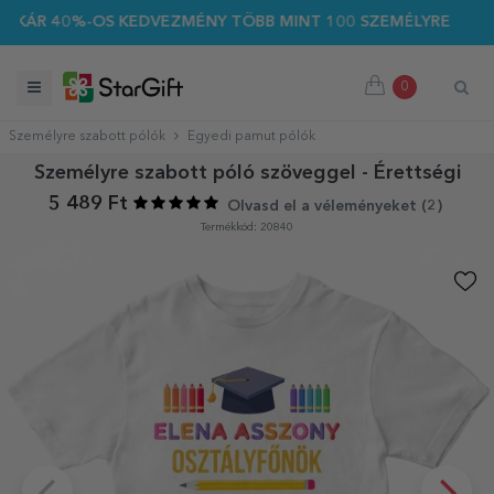
KÁR 40%-OS KEDVEZMÉNY TÖBB MINT 100 SZEMÉLYRE SZABOTT
0
Személyre szabott pólók
Egyedi pamut pólók
Személyre szabott póló szöveggel - Érettségi
5 489 Ft
Olvasd el a véleményeket (
2
)
Termékkód: 20840