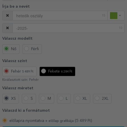
Írja be a nevét
15
10
Válassz modellt
Nő
Férfi
Válassz színt
Fehér
Fekete
5 489 Ft
6 284 Ft
Kiválasztott szín:
Fehér
Válassz méretet
XS
S
M
L
XL
2XL
Válaszd ki a formátumot
előlapra nyomtatva »
(
5 489
Ft)
előlap grafikája