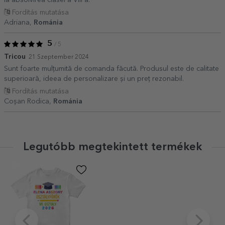
la absolvirea clasei a VIII a.
Fordítás mutatása
Adriana,
Románia
5
/ 5
Tricou
21 Szeptember 2024
Sunt foarte mulțumită de comanda făcută. Produsul este de calitate
superioară, ideea de personalizare și un preț rezonabil.
Fordítás mutatása
Coșan Rodica,
Románia
Legutóbb megtekintett termékek