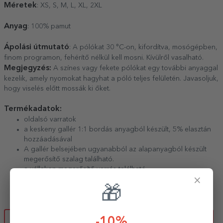
Méretek
: XS, S, M, L, XL, 2XL
Anyag
: 100% pamut
Ápolási útmutató
: A pólókat 30 °C-on, kifordítva, mosógépben,
finom programon, fehérítő nélkül kell mosni. Kívülről vasalható.
Megjegyzés:
A színes vagy fekete pólókat egy további anyaggal
kezelik, amely nyomokat hagyhat a póló teljes felületén. Javasoljuk,
hogy viselés előtt mossák ki őket.
Termékadatok:
oldalsó varratok
a keskeny gallér 1:1 bordás anyagból készült, 5% elasztán
hozzáadásával
A gallér belsejében ugyanabból az alapanyagból készült
megerősítő szalag található.
a vállakon megerősítő varrás található
×
szilikon bevonat
🎁
címke: szatén
FÉRFI MÉRETTÁBLÁZAT
NŐI MÉRETTÁBLÁZAT
-10%