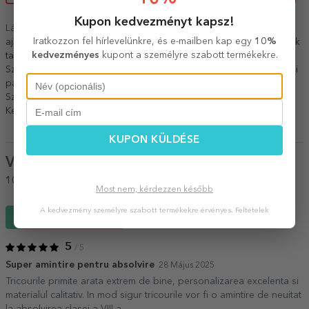
Kupon kedvezményt kapsz!
Lásd még más
Év végi ajándékok
,
A legnépszerűbb ballagási
Iratkozzon fel hírlevelünkre, és e-mailben kap egy
10%
ajándékok
,
Iskolai pólók
,
Személyre szabott ballagási pólók
,
Pólók
kedvezményes
kupont a személyre szabott termékekre.
tanároknak
,
Személyre szabott pólók diákoknak és hallgatóknak
,
Személyre szabott pólók tanároknak
,
Minden egyedi póló
,
Egyedi
pamut pólók
,
Személyre szabott pólók
,
Személyre szabott pólók
,
Személyre szabott pólók szöveggel
,
Minden év végi ajándék
,
Kedvezményes ballagási ajándékok
.
KUPON KÜLDÉSE
Vélemények
(Notă
5
/ 5
)
100%
ajánlaná egy barátjának
Most nem, kérdezzen később
A kedvezmény személyre szabott termékekre érvényes.
Feltételek
Írj egy véleményt
5
/ 5
Super amintire pentru absolvire
28 Május 2025
Tricourile primite arata extrem de bine, personalizarea excelenta si
materialul calitativ. In mod sigur tricourile vor fi o amintire de neuitat