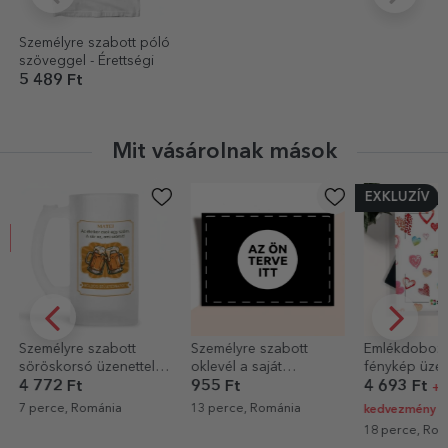
Személyre szabott póló
szöveggel - Érettségi
5 489 Ft
Mit vásárolnak mások
EXKLUZÍV
Személyre szabott
Személyre szabott
Emlékdoboz 
söröskorsó üzenettel –
oklevél a saját
fénykép üzen
Beer Matters!
grafikáiddal
szív alakú kia
4 772 Ft
955 Ft
4 693 Ft
+
7 perce, Románia
13 perce, Románia
kedvezmény
18 perce, Rom