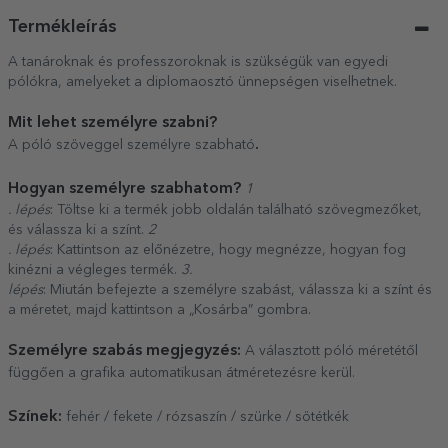
Termékleírás
A tanároknak és professzoroknak is szükségük van egyedi
pólókra, amelyeket a diplomaosztó ünnepségen viselhetnek.
Mit lehet személyre szabni?
.
A póló szöveggel személyre szabható
Hogyan személyre szabhatom?
1
. lépés
: Töltse ki a termék jobb oldalán található szövegmezőket,
és válassza ki a színt.
2
. lépés
: Kattintson az előnézetre, hogy megnézze, hogyan fog
kinézni a végleges termék.
3.
lépés
: Miután befejezte a személyre szabást, válassza ki a színt és
a méretet, majd kattintson a „Kosárba” gombra.
Személyre szabás megjegyzés:
A választott póló méretétől
függően a grafika automatikusan átméretezésre kerül.
Színek:
fehér / fekete / rózsaszín / szürke / sötétkék