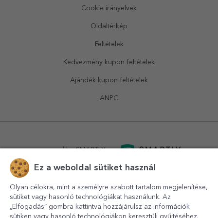
Cookie irányelvek
Oldaltérkép
Feltételek
Kedvezmény kupon feltételek
Ajándék kupon feltételek
ANPC
powered by
SMARTLY.ro
Ez a weboldal sütiket használ
logistics by
APACARGO.com
Olyan célokra, mint a személyre szabott tartalom megjelenítése,
sütiket vagy hasonló technológiákat használunk. Az
„Elfogadás” gombra kattintva hozzájárulsz az információk
sütiken vagy hasonló technológiákon keresztüli gyűjtéséhez.