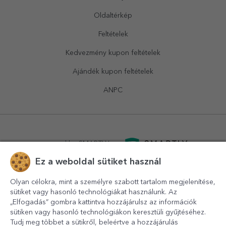
Oldaltérkép
Feltételek
Kedvezmény kupon feltételek
Ajándék kupon feltételek
ANPC
powered by
SMARTLY.ro
Ez a weboldal sütiket használ
logistics by
APACARGO.com
Olyan célokra, mint a személyre szabott tartalom megjelenítése,
sütiket vagy hasonló technológiákat használunk. Az
„Elfogadás” gombra kattintva hozzájárulsz az információk
sütiken vagy hasonló technológiákon keresztüli gyűjtéséhez.
Tudj meg többet a sütikről, beleértve a hozzájárulás