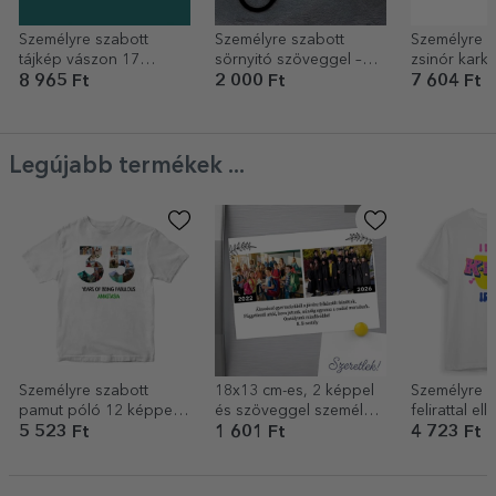
Személyre szabott
Személyre szabott
Személyre s
tájkép vászon 17
sörnyitó szöveggel –
zsinór karkö
fotóval, modellszám
Egyél. Aludj. Igyál sört.
15x13 mm - 
8 965 Ft
2 000 Ft
7 604 Ft
100 és szöveges
Ismételd.
kezdőbetű
üzenet
Legújabb termékek ...
Személyre szabott
18x13 cm-es, 2 képpel
Személyre s
pamut póló 12 képpel
és szöveggel személyre
felirattal el
és üzenettel – 35 éves
szabott mágnes –
póló gyerek
5 523 Ft
1 601 Ft
4 723 Ft
Akkor és most
Kpop