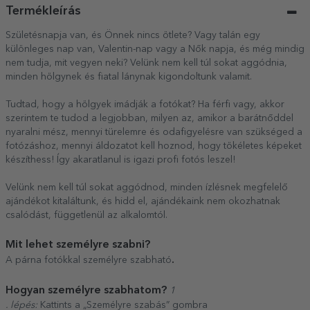
Termékleírás
Születésnapja van, és Önnek nincs ötlete? Vagy talán egy
különleges nap van, Valentin-nap vagy a Nők napja, és még mindig
nem tudja, mit vegyen neki? Velünk nem kell túl sokat aggódnia,
minden hölgynek és fiatal lánynak kigondoltunk valamit.
Tudtad, hogy a hölgyek imádják a fotókat? Ha férfi vagy, akkor
szerintem te tudod a legjobban, milyen az, amikor a barátnőddel
nyaralni mész, mennyi türelemre és odafigyelésre van szükséged a
fotózáshoz, mennyi áldozatot kell hoznod, hogy tökéletes képeket
készíthess! Így akaratlanul is igazi profi fotós leszel!
Velünk nem kell túl sokat aggódnod, minden ízlésnek megfelelő
ajándékot kitaláltunk, és hidd el, ajándékaink nem okozhatnak
csalódást, függetlenül az alkalomtól.
Mit lehet személyre szabni?
.
A párna fotókkal személyre szabható
Hogyan személyre szabhatom?
1
. lépés:
Kattints a „Személyre szabás” gombra