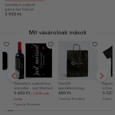
Személyre szabott
párna hat fotóval
3 922 Ft
Mit vásárolnak mások
Személyre szabott bor
StarGift
Egyedi pamu
üzenettel - Just Married
ajándékcsomag
szöveggel - 
ki a koromho
5 602 Ft
400 Ft
5 523 Ft
/ 2 EUR csak
3 perce, Románia
3 perce, Romá
címke
1 perce, Románia