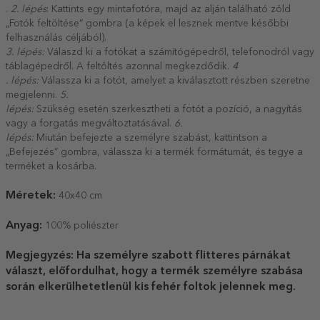
.
2. lépés
: Kattints egy mintafotóra, majd az alján található zöld
„Fotók feltöltése” gombra (a képek el lesznek mentve későbbi
felhasználás céljából).
3. lépés:
Válaszd ki a fotókat a számítógépedről, telefonodról vagy
táblagépedről. A feltöltés azonnal megkezdődik.
4
. lépés:
Válassza ki a fotót, amelyet a kiválasztott részben szeretne
megjelenni.
5.
lépés:
Szükség esetén szerkesztheti a fotót a pozíció, a nagyítás
vagy a forgatás megváltoztatásával.
6.
lépés:
Miután befejezte a személyre szabást, kattintson a
„Befejezés” gombra, válassza ki a termék formátumát, és tegye a
terméket a kosárba.
Méretek:
40x40 cm
Anyag:
100% poliészter
Megjegyzés: Ha személyre szabott flitteres párnákat
választ, előfordulhat, hogy a termék személyre szabása
során elkerülhetetlenül kis fehér foltok jelennek meg.