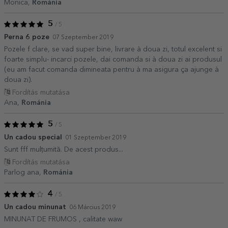
Monica,
Románia
5
/ 5
Perna 6 poze
07 Szeptember 2019
Pozele f clare, se vad super bine, livrare à doua zi, totul excelent si
foarte simplu- incarci pozele, dai comanda si à doua zi ai produsul
(eu am facut comanda dimineata pentru à ma asigura ça ajunge à
doua zi).
Fordítás mutatása
Ana,
Románia
5
/ 5
Un cadou special
01 Szeptember 2019
Sunt fff mulțumită. De acest produs...
Fordítás mutatása
Parlog ana,
Románia
4
/ 5
Un cadou minunat
06 Március 2019
MINUNAT DE FRUMOS , calitate waw