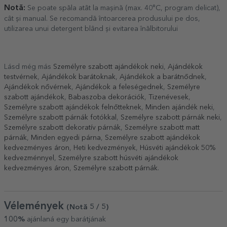
Notă:
Se poate spăla atât la mașină (max. 40°C, program delicat),
cât și manual. Se recomandă întoarcerea produsului pe dos,
utilizarea unui detergent blând și evitarea înălbitorului
Lásd még más
Személyre szabott ajándékok neki
,
Ajándékok
testvérnek
,
Ajándékok barátoknak
,
Ajándékok a barátnődnek
,
Ajándékok nővérnek
,
Ajándékok a feleségednek
,
Személyre
szabott ajándékok
,
Babaszoba dekorációk
,
Tizenévesek
,
Személyre szabott ajándékok felnőtteknek
,
Minden ajándék neki
,
Személyre szabott párnák fotókkal
,
Személyre szabott párnák neki
,
Személyre szabott dekoratív párnák
,
Személyre szabott matt
párnák
,
Minden egyedi párna
,
Személyre szabott ajándékok
kedvezményes áron
,
Heti kedvezmények
,
Húsvéti ajándékok 50%
kedvezménnyel
,
Személyre szabott húsvéti ajándékok
kedvezményes áron
,
Személyre szabott párnák
.
Vélemények
(Notă
5
/ 5
)
100%
ajánlaná egy barátjának