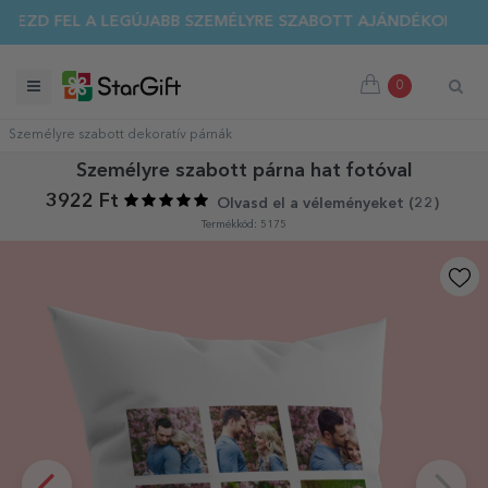
EZD FEL A LEGÚJABB SZEMÉLYRE SZABOTT AJÁNDÉKOKAT!
NYÁRI KIÁRUSÍTÁS 🌴 AKÁR 40%-OS KEDVEZMÉNY TÖBB MIN
0
Személyre szabott dekoratív párnák
Személyre szabott párna hat fotóval
3922 Ft
Olvasd el a véleményeket (
22
)
Termékkód: 5175