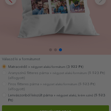
Válaszd ki a formátumot
Matracvédő »
(
3 922
Ft
)
négyzet alakú formátum
Aranyszínű flitteres párna »
(
5 523
Ft
)
négyzet alakú formátum
(elfogyott)
Piros flitteres párna »
(
5 523
Ft
)
négyzet alakú formátum
(elfogyott)
Lenvászonból készült párna »
(
5 523
négyzet alakú, krém színű
Ft
)