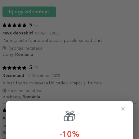
Írj egy véleményt
5
/ 5
ceva deosebit!
09 Április 2025
Pernuța este foarte pufoasă si pozele se văd clar!
Fordítás mutatása
Cony,
Románia
5
/ 5
Recomand
16 December 2022
A ieșit foarte frumoasa.Un cadou simplu și frumos.
Fordítás mutatása
Andreea,
Románia
×
5
/ 5
🎁
Achiziție super
01 Július 2022
Superbă perna, recomand cu drag!
-10%
Fordítás mutatása