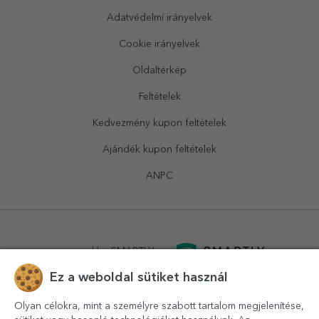
Adatvédelmi irányelvek
Cookie irányelvek
Oldaltérkép
Feltételek
Kedvezmény kupon feltételek
Ajándék kupon feltételek
ANPC
powered by
SMARTLY.ro
Ez a weboldal sütiket használ
logistics by
APACARGO.com
Olyan célokra, mint a személyre szabott tartalom megjelenítése,