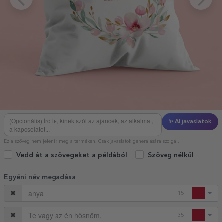
✨ AI javaslatok
Ez a szöveg nem jelenik meg a terméken. Csak javaslatok generálására szolgál.
Vedd át a szövegeket a példából
Szöveg nélkül
Egyéni név megadása
15
35