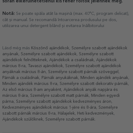
során elkerülhetetlenül kis fehér foltok jelennek meg.
Notă:
Se poate spăla atât la mașină (max. 40°C, program delicat),
cât și manual. Se recomandă întoarcerea produsului pe dos,
utilizarea unui detergent blând și evitarea înălbitorului
Lásd még más
Köszönő ajándékok
,
Személyre szabott ajándékok
anyának
,
Személyre szabott ajándékok
,
Személyre szabott
ajándékok felnőtteknek
,
Ajándékok a családnak
,
Ajándékok
március 8-ra
,
Tavaszi ajándékok
,
Személyre szabott ajándékok
anyáknak március 8-án
,
Személyre szabott párnák szöveggel
,
Párnák a családnak
,
Párnák anyukáknak
,
Minden ajándék anyának
,
Minden ajándék március 8-ra
,
Személyre szabott dekoratív párnák
,
Az első március 8-am anyaként
,
Ajándékok anyák napjára és
március 8-ára
,
Személyre szabott matt párnák
,
Minden egyedi
párna
,
Személyre szabott ajándékok kedvezményes áron
,
Kedvezményes ajándékok március 1-jére és 8-ára
,
Személyre
szabott párnák március 8-ra
,
Hálajelek
,
Heti kedvezmények
,
Ajándékok szülőknek
,
Személyre szabott párnák
.