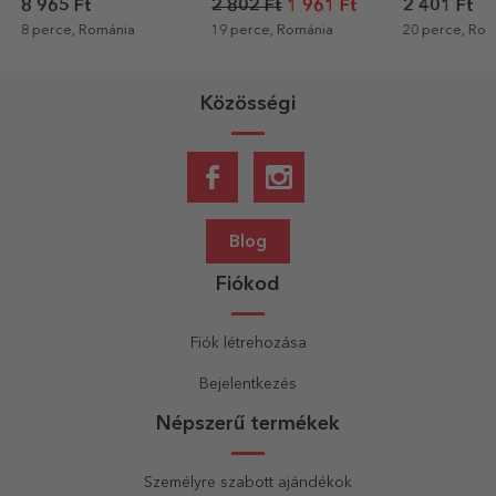
és szöveggel - Család
papír 3 fotóv
8 965 Ft
2 802 Ft
1 961 Ft
2 401 Ft
szöveggel - 
8 perce, Románia
19 perce, Románia
20 perce, Rom
virágok
Közösségi
Blog
Fiókod
Fiók létrehozása
Bejelentkezés
Népszerű termékek
Személyre szabott ajándékok