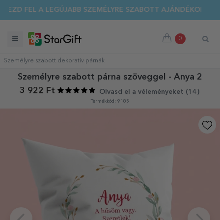
EZD FEL A LEGÚJABB SZEMÉLYRE SZABOTT AJÁNDÉKOKAT!
0
Személyre szabott dekoratív párnák
Személyre szabott párna szöveggel - Anya 2
3 922 Ft
Olvasd el a véleményeket (
14
)
Termékkód: 9185