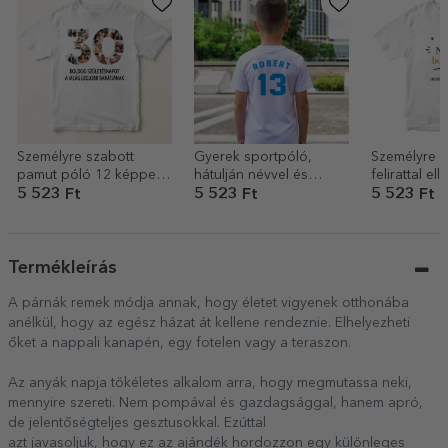
Személyre szabott
Gyerek sportpóló,
Személyre s
pamut póló 12 képpel
hátulján névvel és
felirattal el
és üzenettel – 30 éves
számmal személyre
póló – A ga
5 523 Ft
5 523 Ft
5 523 Ft
szabva – Futballrajongó
Termékleírás
A párnák remek módja annak, hogy életet vigyenek otthonába
anélkül, hogy az egész házat át kellene rendeznie. Elhelyezheti
őket a nappali kanapén, egy fotelen vagy a teraszon.
Az anyák napja tökéletes alkalom arra, hogy megmutassa neki,
mennyire szereti. Nem pompával és gazdagsággal, hanem apró,
de jelentőségteljes gesztusokkal. Ezúttal
azt javasoljuk, hogy ez az ajándék hordozzon egy különleges