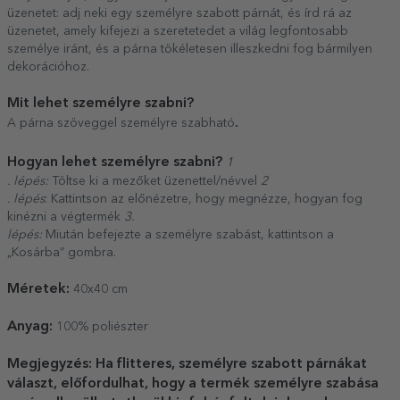
üzenetet: adj neki egy személyre szabott párnát, és írd rá az
üzenetet, amely kifejezi a szeretetedet a világ legfontosabb
személye iránt, és a párna tökéletesen illeszkedni fog bármilyen
dekorációhoz.
Mit lehet személyre szabni?
.
A párna szöveggel személyre szabható
Hogyan lehet személyre szabni?
1
. lépés:
Töltse ki a mezőket üzenettel/névvel
2
. lépés
: Kattintson az előnézetre, hogy megnézze, hogyan fog
kinézni a végtermék
3.
lépés:
Miután befejezte a személyre szabást, kattintson a
„Kosárba” gombra.
Méretek:
40x40 cm
Anyag:
100% poliészter
Megjegyzés: Ha flitteres, személyre szabott párnákat
választ, előfordulhat, hogy a termék személyre szabása