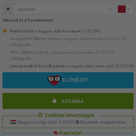
35
Válaszd ki a formátumot
Matracvédő »
(
3 922
Ft)
négyzet alakú formátum
Aranyszínű flitteres párna »
(
5 523
Ft)
négyzet alakú formátum
(elfogyott)
Piros flitteres párna »
(
5 523
Ft)
négyzet alakú formátum
(elfogyott)
Lenvászonból készült párna »
(
5 523
Ft)
négyzet alakú, krém színű
ELŐNÉZET
KOSÁRBA
Szállítási lehetőségek
Magyarországi futár: 2 000 Ft
Részletek megtekintése
Kapcsolat