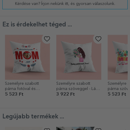
Kérdése van? Írjon nekünk itt, és gyorsan válaszolunk.
Ez is érdekelhet téged ...
Személyre szabott
Személyre szabott
Személyre s
párna fotóval és
párna szöveggel - Lány
párna szöv
üzenettel - Anya
virágokkal
méret - Vir
5 523 Ft
3 922 Ft
5 523 Ft
Legújabb termékek ...