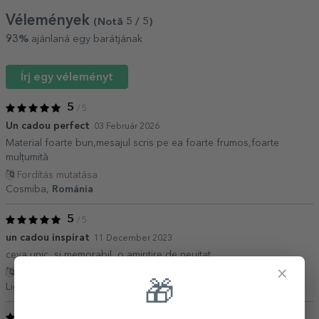
Vélemények
(Notă
5
/ 5
)
93%
ajánlaná egy barátjának
Írj egy véleményt
5
/ 5
Un cadou perfect
03 Február 2026
Material foarte bun,mesajul scris pe ea foarte frumos,foarte
mulțumită
Fordítás mutatása
Cosmiba,
Románia
5
/ 5
un cadou inspirat
11 December 2023
ceva unic, si memorabil, o amintire de neuitat
×
Fordítás mutatása
🎁
Ligia,
Románia
5
/ 5