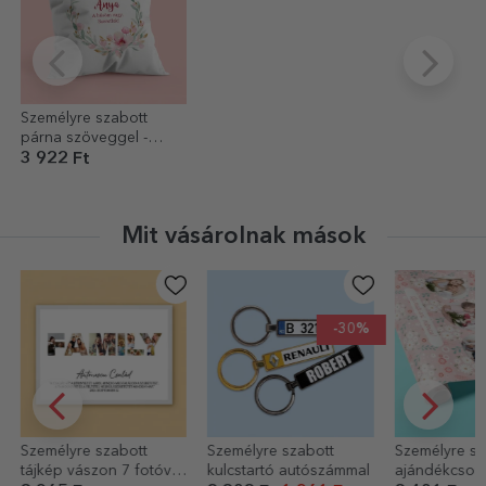
Személyre szabott
párna szöveggel -
Anya 2
3 922 Ft
Mit vásárolnak mások
-30%
Személyre szabott
Személyre szabott
Személyre sz
tájkép vászon 7 fotóval
kulcstartó autószámmal
ajándékcsom