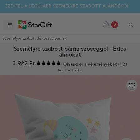
EZD FEL A LEGÚJABB SZEMÉLYRE SZABOTT AJÁNDÉKOKAT!
0
Személyre szabott dekoratív párnák
Személyre szabott párna szöveggel - Édes
álmokat
3 922 Ft
Olvasd el a véleményeket (
13
)
Termékkód: 9382