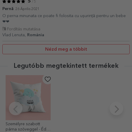
5
/ 5
Pernă
26 Április 2021
O perna minunata ce poate fi folosita cu ușurință pentru un bebe
❤❤
Fordítás mutatása
Vlad Lenuta,
Románia
Nézd meg a többit
Legutóbb megtekintett termékek
Személyre szabott
párna szöveggel - Édes