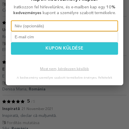
Fordítás mutatása
Iratkozzon fel hírlevelünkre, és e-mailben kap egy
10%
Ciortan Madalina,
Románia
kedvezményes
kupont a személyre szabott termékekre.
5
/ 5
Un cadou deosebit
17 Július 2022
Recomand cu drag,un cadou deosebit!
Fordítás mutatása
KUPON KÜLDÉSE
Elena,
Románia
5
/ 5
Most nem, kérdezzen később
E superbă,moale și super frumoasa
06 Június 2022
E superbă,moale și super frumoasa
A kedvezmény személyre szabott termékekre érvényes.
Feltételek
Fordítás mutatása
Denisa Maria,
Románia
5
/ 5
Inspirată
21 November 2021
Inspirată, declar că mulțumită.
Fordítás mutatása
Silvi,
Románia