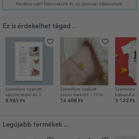
Kérdése van? Írjon nekünk itt, és gyorsan válaszolunk.
Ez is érdekelhet téged ...
Személyre szabott
Személyre szabott
Személyre s
vászon textel és 3
zsinór karkötő – 10 mm-
babaruha s
fotóval - Hello, baby
es gyöngy – 14 karátos
Első karács
8 965 Ft
14 408 Ft
3 122 Ft
(fiú)
arany – kezdőbetűs
modell 2
Legújabb termékek ...