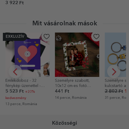
álmokat
3 922 Ft
Mit vásárolnak mások
EXKLUZÍV
Emlékdoboz - 32
Személyre szabott,
Személyre sz
fénykép üzenettel -
10x12 cm-es fotó
kulcstartó a
prémium modell Love
karácsonyi témával
5 523 Ft
441 Ft
2 802 Ft
1 
+20%
14 perce, Románia
31 perce, Rom
kedvezmény
13 perce, Románia
Közösségi