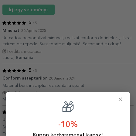
Írj egy véleményt
5
/ 5
Minunat
26 Április 2025
Un cadou personalizat minunat, realizat conform dorințelor și livrat
extrem de repede. Sunt foarte mulțumită. Recomand cu drag!
Fordítás mutatása
Laura,
Románia
5
/ 5
Conform asteptarilor
20 Január 2024
Material bun, inscriptia rezistenta la spalat
Fordítás mutatása
×
Mirela D,
Románia
🎁
5
/ 5
Un cadou frumos
13 Január 2024
-10%
Super calitate! Comand de multa vreme de pe site. Foarte
mulțumită!
Kupon kedvezményt kapsz!