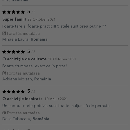
5
/ 5
Super fain!!!
22 Október 2021
Foarte tare și foarte practic!!! 5 stele sunt prea puține ??
Fordítás mutatása
Mihaela Laura,
Románia
5
/ 5
O achiziție de calitate
20 Október 2021
Foarte frumoase, exact ca în poze!
Fordítás mutatása
Adriana Moișan,
Románia
5
/ 5
O achiziție inspirata
10 Május 2021
Un cadou foarte potrivit, sunt foarte mulțumită de pernuta.
Fordítás mutatása
Delia Tabacaru,
Románia