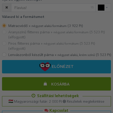
15
Válaszd ki a formátumot
Matracvédő »
(
3 922
Ft)
négyzet alakú formátum
Aranyszínű flitteres párna »
(
5 523
Ft)
négyzet alakú formátum
(elfogyott)
Piros flitteres párna »
(
5 523
Ft)
négyzet alakú formátum
(elfogyott)
Lenvászonból készült párna »
(
5 523
Ft)
négyzet alakú, krém színű
ELŐNÉZET
KOSÁRBA
Szállítási lehetőségek
Magyarországi futár: 2 000 Ft
Részletek megtekintése
Kapcsolat