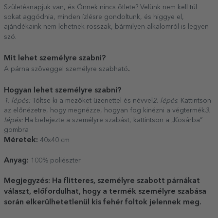
Születésnapjuk van, és Önnek nincs ötlete? Velünk nem kell túl
sokat aggódnia, minden ízlésre gondoltunk, és higgye el,
ajándékaink nem lehetnek rosszak, bármilyen alkalomról is legyen
szó.
Mit lehet személyre szabni?
.
A párna szöveggel személyre szabható
Hogyan lehet személyre szabni?
1. lépés:
Töltse ki a mezőket üzenettel és névvel
2. lépés
: Kattintson
az előnézetre, hogy megnézze, hogyan fog kinézni a végtermék
3.
lépés:
Ha befejezte a személyre szabást, kattintson a „Kosárba”
gombra
Méretek:
40x40 cm
Anyag:
100% poliészter
Megjegyzés: Ha flitteres, személyre szabott párnákat
választ, előfordulhat, hogy a termék személyre szabása
során elkerülhetetlenül kis fehér foltok jelennek meg.