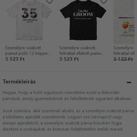
Személyre szabott
Személyre szabott,
Személyre s
pamut póló 12 képpel
felirattal ellátott pamut
felirattal ellá
és üzenettel – 35 éves
póló – A vőlegény
sminkkészlet
5 523 Ft
5 523 Ft
3 122 Ft
2
csapata
Olaszorszá
Termékleírás
Hagyja, hogy a hold vigyázzon szeretteire ezzel a dekoratív
párnával, amely gyermekeknek és felnőtteknek egyaránt alkalmas.
Azok számára, akik szeretnek aludni, ez a személyre szabott párna
a tökéletes ajándék szeretteinek. Legyen szó névnapról vagy
ünnepi ajándékról, a személyre szabott párna büszkén fogja
díszíteni a szobájukat, és biztosan felejthetetlen emlék marad.