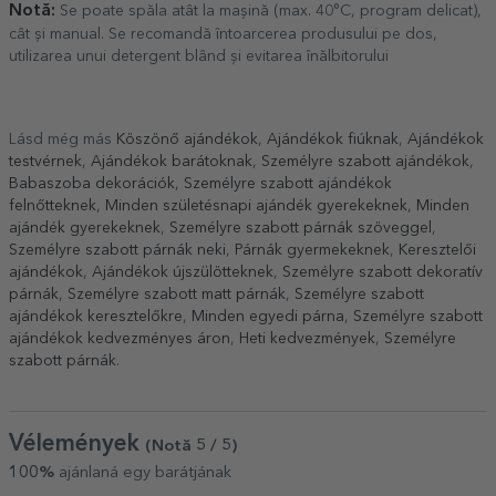
Notă:
Se poate spăla atât la mașină (max. 40°C, program delicat),
cât și manual. Se recomandă întoarcerea produsului pe dos,
utilizarea unui detergent blând și evitarea înălbitorului
Lásd még más
Köszönő ajándékok
,
Ajándékok fiúknak
,
Ajándékok
testvérnek
,
Ajándékok barátoknak
,
Személyre szabott ajándékok
,
Babaszoba dekorációk
,
Személyre szabott ajándékok
felnőtteknek
,
Minden születésnapi ajándék gyerekeknek
,
Minden
ajándék gyerekeknek
,
Személyre szabott párnák szöveggel
,
Személyre szabott párnák neki
,
Párnák gyermekeknek
,
Keresztelői
ajándékok
,
Ajándékok újszülötteknek
,
Személyre szabott dekoratív
párnák
,
Személyre szabott matt párnák
,
Személyre szabott
ajándékok keresztelőkre
,
Minden egyedi párna
,
Személyre szabott
ajándékok kedvezményes áron
,
Heti kedvezmények
,
Személyre
szabott párnák
.
Vélemények
(Notă
5
/ 5
)
100%
ajánlaná egy barátjának