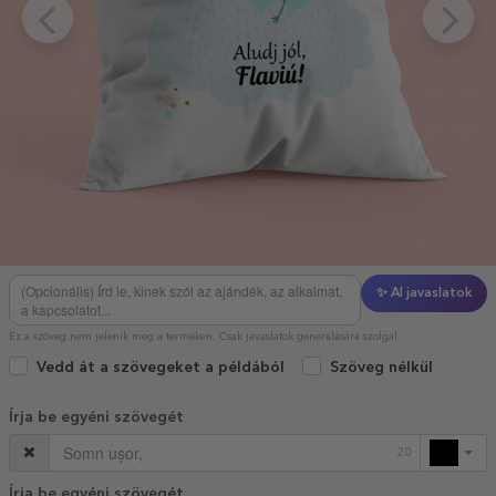
✨ AI javaslatok
Ez a szöveg nem jelenik meg a terméken. Csak javaslatok generálására szolgál.
Vedd át a szövegeket a példából
Szöveg nélkül
Írja be egyéni szövegét
20
Írja be egyéni szövegét