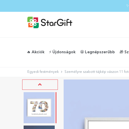
✨
🔥 Akciók
⚡️ Újdonságok
🤩 Legnépszerűbb
🎁 S
Egyedi festmények
Személyre szabott tájkép vászon 11 fo