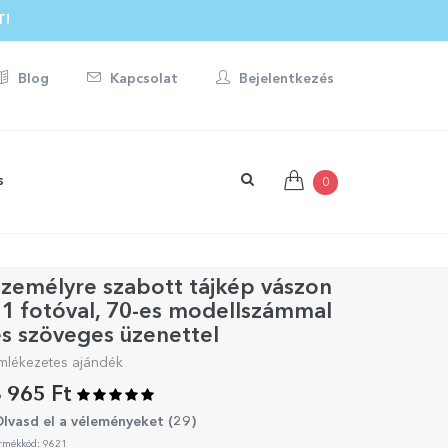
T!
Blog
Kapcsolat
Bejelentkezés
s
0
zemélyre szabott tájkép vászon
1 fotóval, 70-es modellszámmal
s szöveges üzenettel
mlékezetes ajándék
 965 Ft
lvasd el a véleményeket (
29
)
rmékkód: 9621