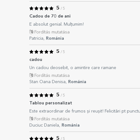
5
/ 5
Cadou de 70 de ani
E absolut genial. Mulțumim!
Fordítás mutatása
Patricia,
Románia
5
/ 5
cadou
Un cadou deosebit, o amintire care ramane
Fordítás mutatása
Stan Oana Denisa,
Románia
5
/ 5
Tablou personalizat
Este extraordinar de frumos și reușit! Felicitări pt punctu
Fordítás mutatása
Duciuc Daniela,
Románia
5
/ 5