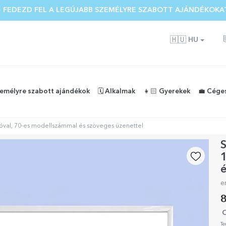
 FEDEZD FEL A LEGÚJABB SZEMÉLYRE SZABOTT AJÁNDÉKOKA
🇭🇺
HU
zemélyre szabott ajándékok
🗓️ Alkalmak
👧🏻 Gyerekek
💼 Cége
tóval, 70-es modellszámmal és szöveges üzenettel
S
1
é
e
8
O
Te