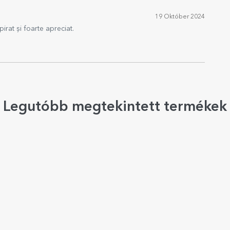
19 Október 2024
irat și foarte apreciat.
Legutóbb megtekintett termékek