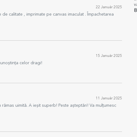
v
22 Január 2025
m
8
e de calitate , imprimate pe canvas imaculat . Împachetarea
s
15 Január 2025
unoștința celor dragi!
11 Január 2025
 rămas uimită. A ieșit superb! Peste așteptări! Va mulțumesc