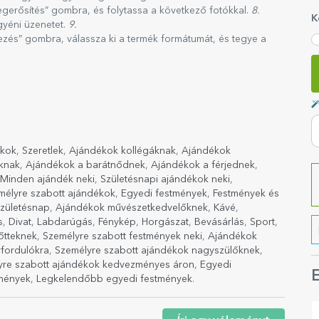
gerősítés” gombra, és folytassa a következő fotókkal.
8.
K
gyéni üzenetet.
9.
jezés” gombra, válassza ki a termék formátumát, és tegye a
ékok
,
Szeretlek
,
Ajándékok kollégáknak
,
Ajándékok
knak
,
Ajándékok a barátnődnek
,
Ajándékok a férjednek
,
Minden ajándék neki
,
Születésnapi ajándékok neki
,
mélyre szabott ajándékok
,
Egyedi festmények
,
Festmények és
születésnap
,
Ajándékok művészetkedvelőknek
,
Kávé
,
s
,
Divat
,
Labdarúgás
,
Fénykép
,
Horgászat
,
Bevásárlás
,
Sport
,
őtteknek
,
Személyre szabott festmények neki
,
Ajándékok
fordulókra
,
Személyre szabott ajándékok nagyszülőknek
,
yre szabott ajándékok kedvezményes áron
,
Egyedi
E
tmények
,
Legkelendőbb egyedi festmények
.