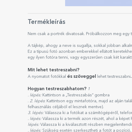
Termékleírás
Nem csak a portrék divatosak. Próbálkozzon meg egy t
A tájkép, ahogy a neve is sugallja, sokkal jobban alkal
Ez a típusú fotó azonban emberekkel ellátott keretekhe
egy ilyen fotóra tenni, vagy egyszerűen csak két karak
Mit lehet testreszabni?
és szöveggel
.
A nyomatot fotókkal
lehet testreszabni
Hogyan testreszabhatom?
1
. lépés:
Kattintson a „Testreszabás” gombra
.
2. lépés
: Kattintson egy mintafotóra, majd az alján ta
felhasználás céljából el lesznek mentve).
3. lépés:
Válassza ki a fotókat a számítógépéről, telef
. lépés:
Válassza ki a termék azon részét, ahol a képet 
lépés:
Válassza ki a kiválasztott részben megjelenítend
. lépés:
Szükség esetén szerkesztheti a fotót a pozíció,