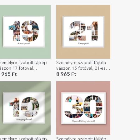
zöveges üzenettel
zemélyre szabott tájkép
Személyre szabott tájkép
ászon 17 fotóval,
vászon 15 fotóval, 21-es
odellszám 19 és
modellszámmal és
 965 Ft
8 965 Ft
zöveges üzenettel
szöveges üzenettel
zemélyre szabott tájkép
Személyre szabott tájkép