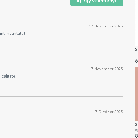
Írj egy véleményt
17 November 2025
nt încântată!
S
1
6
17 November 2025
calitate.
17 Október 2025
S
v
m
8