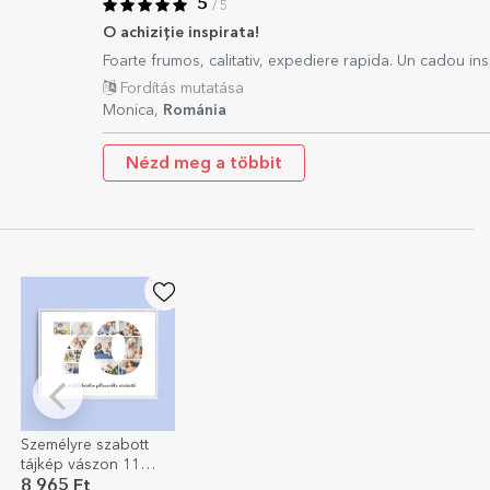
5
/ 5
O achiziție inspirata!
Foarte frumos, calitativ, expediere rapida. Un cadou insp
Fordítás mutatása
Monica,
Románia
Nézd meg a többit
Személyre szabott
tájkép vászon 11
fotóval, 70-es
8 965 Ft