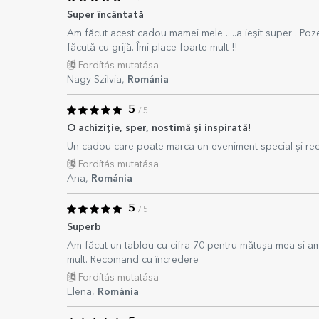
Super încântată
Am făcut acest cadou mamei mele .....a ieșit super . Poz
făcută cu grijă. Îmi place foarte mult !!
Fordítás mutatása
Nagy Szilvia,
Románia
5
/ 5
O achiziție, sper, nostimă și inspirată!
Un cadou care poate marca un eveniment special și rec
Fordítás mutatása
Ana,
Románia
5
/ 5
Superb
Am făcut un tablou cu cifra 70 pentru mătușa mea si am
mult. Recomand cu încredere
Fordítás mutatása
Elena,
Románia