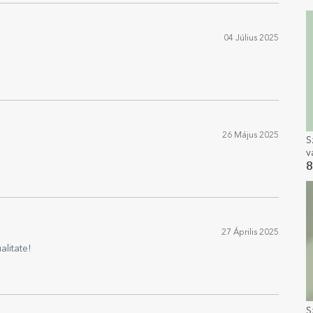
s
04 Július 2025
26 Május 2025
S
v
m
8
s
27 Április 2025
alitate!
S