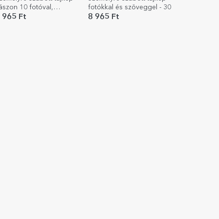
ászon 10 fotóval,
fotókkal és szöveggel - 30
odellszám 10 és
 965 Ft
8 965 Ft
zöveges üzenet