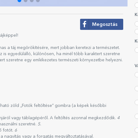
K
Megosztás
ájképpel!
K
mas a táj megörökítésére, mert jobban keretezi a természetet.
z is egyedülálló, különösen, ha minél több karaktert szeretne
tert szeretne egy emlékezetes természeti környezetbe helyezni.
V
lálható zöld „Fotók feltöltése” gombra (a képek későbbi
onjáról vagy táblagépéről. A feltöltés azonnal megkezdődik.
4
használni szeretné.
5.
ő fotót.
6
 a nagyítás vagy a forgatás megváltoztatásával.