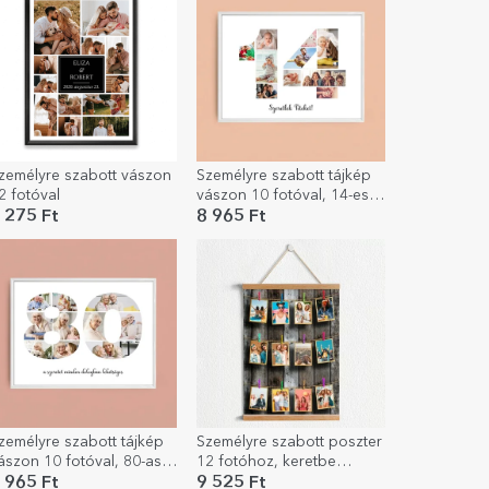
zemélyre szabott vászon
Személyre szabott tájkép
2 fotóval
vászon 10 fotóval, 14-es
modellszámmal és
 275 Ft
8 965 Ft
szöveges üzenettel
zemélyre szabott tájkép
Személyre szabott poszter
ászon 10 fotóval, 80-as
12 fotóhoz, keretbe
odellszámmal és
helyezhető akasztókkal
 965 Ft
9 525 Ft