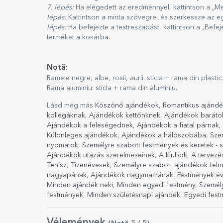
7. lépés:
Ha elégedett az eredménnyel, kattintson a „Me
lépés:
Kattintson a minta szövegre, és szerkessze az e
lépés:
Ha befejezte a testreszabást, kattintson a „Befe
terméket a kosárba.
Notă:
Ramele negre, albe, rosii, aurii: sticla + rama din plastic.
Rama aluminiu: sticla + rama din aluminiu.
Lásd még más
Köszönő ajándékok
,
Romantikus ajánd
kollégáknak
,
Ajándékok kettőnknek
,
Ajándékok baráto
Ajándékok a feleségednek
,
Ajándékok a fiatal párnak
,
Különleges ajándékok
,
Ajándékok a hálószobába
,
Sze
nyomatok
,
Személyre szabott festmények és keretek - 
Ajándékok utazás szerelmeseinek
,
A klubok
,
A tervezé
Tenisz
,
Tizenévesek
,
Személyre szabott ajándékok feln
nagyapának
,
Ajándékok nagymamának
,
Festmények év
Minden ajándék neki
,
Minden egyedi festmény
,
Személ
festmények
,
Minden születésnapi ajándék
,
Egyedi fes
Vélemények