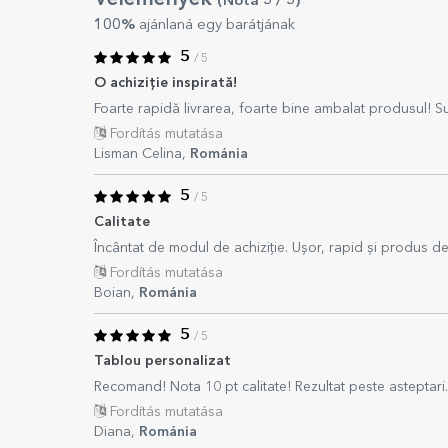
(Notă
5
/ 5
)
100%
ajánlaná egy barátjának
5
/ 5
O achiziție inspirată!
Foarte rapidă livrarea, foarte bine ambalat produsul! Su
Fordítás mutatása
Lisman Celina,
Románia
5
/ 5
Calitate
Încântat de modul de achiziție. Ușor, rapid și produs de 
Fordítás mutatása
Boian,
Románia
5
/ 5
Tablou personalizat
Recomand! Nota 10 pt calitate! Rezultat peste asteptari.
Fordítás mutatása
Diana,
Románia