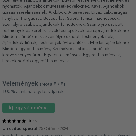
Személyre szabott ajándékok
,
Egyedi festmények
,
Festmények és
nyomatok
,
Ajándékok művészetkedvelőknek
,
Kávé
,
Ajándékok
utazás szerelmeseinek
,
A klubok
,
A tervezés
,
Divat
,
Labdarúgás
,
Fénykép
,
Horgászat
,
Bevásárlás
,
Sport
,
Tenisz
,
Tizenévesek
,
Személyre szabott ajándékok felnőtteknek
,
Személyre szabott
festmények és keretek - születésnap
,
Születésnapi ajándékok neki
,
Minden ajándék neki
,
Személyre szabott festmények neki
,
Ajándékok fiúnak
,
Festmények évfordulókra
,
Minden ajándék neki
,
Minden egyedi festmény
,
Személyre szabott ajándékok
kedvezményes áron
,
Egyedi festmények
,
Egyedi festmények
,
Legkelendőbb egyedi festmények
.
Vélemények
(Notă
5
/ 5
)
100%
ajánlaná egy barátjának
Írj egy véleményt
5
/ 5
Un cadou special
25 Október 2024
Foarte fain, ușor de personalizat, fotografii clare, culori vii. Simpul