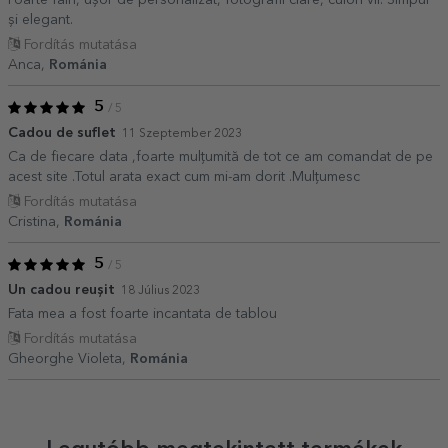
și elegant.
Fordítás mutatása
Anca,
Románia
5
/ 5
Cadou de suflet
11 Szeptember 2023
Ca de fiecare data ,foarte mulțumită de tot ce am comandat de pe
acest site .Totul arata exact cum mi-am dorit .Mulțumesc
Fordítás mutatása
Cristina,
Románia
5
/ 5
Un cadou reușit
18 Július 2023
Fata mea a fost foarte incantata de tablou
Fordítás mutatása
Gheorghe Violeta,
Románia