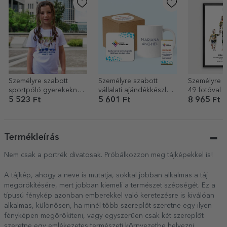
Személyre szabott
Személyre szabott
Személyre s
sportpóló gyerekeknek,
vállalati ajándékkészlet
49 fotóval 
fotóval és szöveggel
– Üdvözöljük a
szöveggel –
5 523 Ft
5 601 Ft
8 965 Ft
csapatban!
kislány és ki
Termékleírás
Nem csak a portrék divatosak. Próbálkozzon meg tájképekkel is!
A tájkép, ahogy a neve is mutatja, sokkal jobban alkalmas a táj
megörökítésére, mert jobban kiemeli a természet szépségét. Ez a
típusú fénykép azonban emberekkel való keretezésre is kiválóan
alkalmas, különösen, ha minél több szereplőt szeretne egy ilyen
fényképen megörökíteni, vagy egyszerűen csak két szereplőt
szeretne egy emlékezetes természeti környezetbe helyezni.