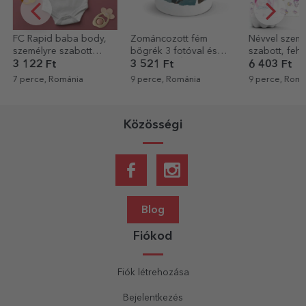
Zománcozott fém
Névvel személyre
Személyre sz
bögrék 3 fotóval és
szabott, fehér talpú
Rapid kulcsta
üzenettel - Élvezd a
termosz - Unicorns
3 521 Ft
6 403 Ft
2 882 Ft
kalandot
9 perce, Románia
9 perce, Románia
12 perce, Rom
Közösségi
Blog
Fiókod
Fiók létrehozása
Bejelentkezés