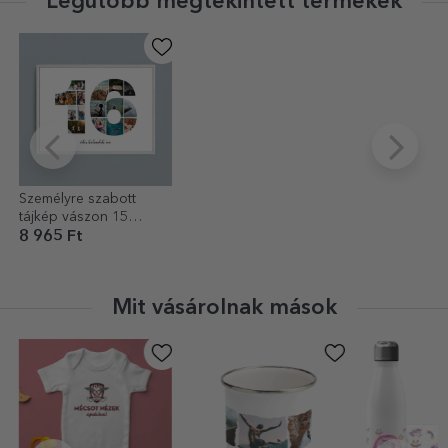
Legutóbb megtekintett termékek
Személyre szabott
tájkép vászon 15
fotóval, modellszám 16
8 965 Ft
és szöveges üzenettel
Mit vásárolnak mások