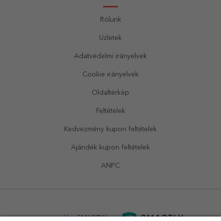
Rólunk
Üzletek
Adatvédelmi irányelvek
Cookie irányelvek
Oldaltérkép
Feltételek
Kedvezmény kupon feltételek
Ajándék kupon feltételek
ANPC
powered by
SMARTLY.ro