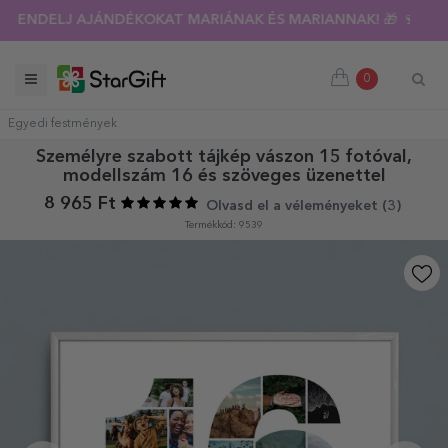
RENDELJ AJÁNDÉKOKAT MARIÁNAK ÉS MARIANNAK! 🎁 🍷
0
Egyedi festmények
Személyre szabott tájkép vászon 15 fotóval,
modellszám 16 és szöveges üzenettel
8 965 Ft
Olvasd el a véleményeket (
3
)
Termékkód: 9539