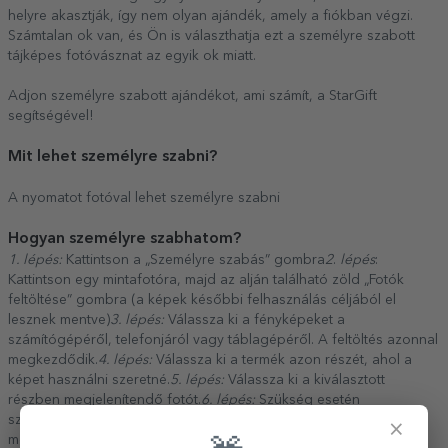
helyre akasztják, így nem olyan ajándék, amely a fiókban végzi.
Számtalan ok van, és Ön is választhatja ezt a személyre szabott
tájképes fotóvásznat az egyik ok miatt.
Adjon személyre szabott ajándékot, ami számít, a StarGift
segítségével!
Mit lehet személyre szabni?
A nyomatot fotóval lehet személyre szabni
Hogyan személyre szabhatom?
1. lépés:
Kattintson a „Személyre szabás” gombra
2
.
lépés
:
Kattintson egy mintafotóra, majd az alján található zöld „Fotók
feltöltése” gombra (a képek későbbi felhasználás céljából el
lesznek mentve)
3. lépés:
Válassza ki a fényképeket a
számítógépéről, telefonjáról vagy táblagépéről. A feltöltés azonnal
megkezdődik.
4. lépés:
Válassza ki a termék azon részét, ahol a
képet használni szeretné.
5. lépés:
Válassza ki a kiválasztott
részben megjelenítendő fotót.
6. lépés:
Szükség esetén
szerkesztheti a fotót a pozíció, a nagyítás vagy a forgatás
×
megváltoztatásával.
7. lépés:
Ha elégedett az eredménnyel,