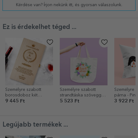
Kérdése van? Írjon nekünk itt, és gyorsan válaszolunk.
Ez is érdekelhet téged ...
Személyre szabott
Személyre szabott
Személyre s
borosdoboz két
strandtáska szöveggel -
párna - Pin
palackhoz
Beach please modell
9 445 Ft
5 523 Ft
3 922 Ft
keresztapáknak
summer freeze
Legújabb termékek ...