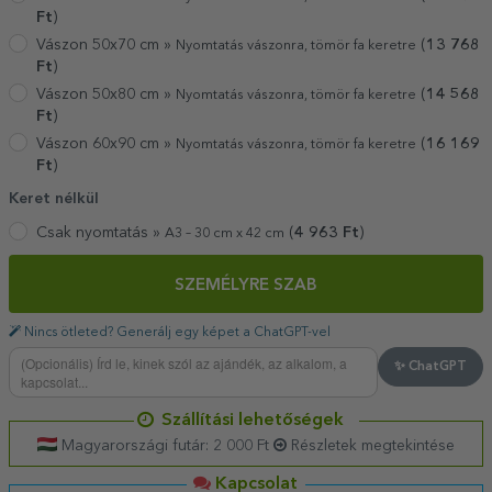
Ft
)
Vászon 50x70 cm »
(
13 768
Nyomtatás vászonra, tömör fa keretre
Ft
)
Vászon 50x80 cm »
(
14 568
Nyomtatás vászonra, tömör fa keretre
Ft
)
Vászon 60x90 cm »
(
16 169
Nyomtatás vászonra, tömör fa keretre
Ft
)
Keret nélkül
Csak nyomtatás »
(
4 963
Ft
)
A3 – 30 cm x 42 cm
SZEMÉLYRE SZAB
Nincs ötleted? Generálj egy képet a ChatGPT-vel
✨ ChatGPT
Szállítási lehetőségek
Magyarországi futár: 2 000 Ft
Részletek megtekintése
Kapcsolat