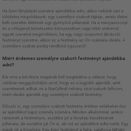
Ha ilyen fényképet szeretne ajándékba adni, akkor nekünk van a
tökéletes megoldásunk: egy személyre szabott tájkép, amely életre
kelti szerettei életének egy gyönyörű pillanatát. Ha a menyasszonyt
és a vőlegényt természetes környezetben vagy több emberrel
együtt szeretné megörökíteni, ha egy nagy csoportot ábrázoló
festményt szeretne, akkor ez a festmény az Ön számára ideális. A
személyre szabás pedig rendkívül egyszerű!
Miért érdemes személyre szabott festményt ajándékba
adni?
Bár erre a kérdésre magának kell megtalálnia a választ, hogy
valóban meggyőződjön arról, hogy ez a legjobb ajándék, amit
szeretteinek adhat, mi a StarGiftnél néhány okot tudunk felhozni,
miért ideális ajándék egy személyre szabott festmény.
Először is, egy személyre szabott festmény értékes emlékeket őriz
az ajándékot kapó személy számára. Minden alkalommal, amikor
ránéznek a festményre, eszükbe jut a fénykép készítésének
pillanata, de eszükbe jut Ön is, aki ezt az ajándékot adta nekik. Egy
másik ok a közelség. Egy ilyen festményt a falra, valahova látható